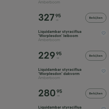
Amberboom
327
95
Bekijken
va
Liquidambar styraciflua
'Worplesdon' leiboom
Amberboom
229
95
Bekijken
va
Liquidambar styraciflua
'Worplesdon' dakvorm
Amberboom
280
95
Bekijken
va
Liquidambar styraciflua