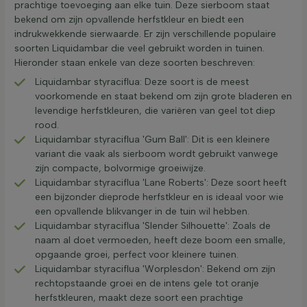
prachtige toevoeging aan elke tuin. Deze sierboom staat
bekend om zijn opvallende herfstkleur en biedt een
indrukwekkende sierwaarde. Er zijn verschillende populaire
soorten Liquidambar die veel gebruikt worden in tuinen.
Hieronder staan enkele van deze soorten beschreven:
Liquidambar styraciflua: Deze soort is de meest
voorkomende en staat bekend om zijn grote bladeren en
levendige herfstkleuren, die variëren van geel tot diep
rood.
Liquidambar styraciflua 'Gum Ball': Dit is een kleinere
variant die vaak als sierboom wordt gebruikt vanwege
zijn compacte, bolvormige groeiwijze.
Liquidambar styraciflua 'Lane Roberts': Deze soort heeft
een bijzonder dieprode herfstkleur en is ideaal voor wie
een opvallende blikvanger in de tuin wil hebben.
Liquidambar styraciflua 'Slender Silhouette': Zoals de
naam al doet vermoeden, heeft deze boom een smalle,
opgaande groei, perfect voor kleinere tuinen.
Liquidambar styraciflua 'Worplesdon': Bekend om zijn
rechtopstaande groei en de intens gele tot oranje
herfstkleuren, maakt deze soort een prachtige