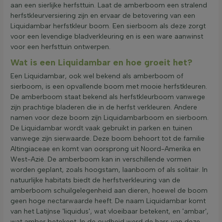
aan een sierlijke herfsttuin. Laat de amberboom een stralend
herfstkleurversiering zijn en ervaar de betovering van een
Liquidambar herfstkleur boom. Een sierboom als deze zorgt
voor een levendige bladverkleuring en is een ware aanwinst
voor een herfsttuin ontwerpen.
Wat is een Liquidambar en hoe groeit het?
Een Liquidambar, ook wel bekend als amberboom of
sierboom, is een opvallende boom met mooie herfstkleuren.
De amberboom staat bekend als herfstkleurboom vanwege
zijn prachtige bladeren die in de herfst verkleuren. Andere
namen voor deze boom zijn Liquidambarboom en sierboom.
De Liquidambar wordt vaak gebruikt in parken en tuinen
vanwege zijn sierwaarde. Deze boom behoort tot de familie
Altingiaceae en komt van oorsprong uit Noord-Amerika en
West-Azië. De amberboom kan in verschillende vormen
worden geplant, zoals hoogstam, laanboom of als solitair. In
natuurlijke habitats biedt de herfstverkleuring van de
amberboom schuilgelegenheid aan dieren, hoewel de boom
geen hoge nectarwaarde heeft. De naam Liquidambar komt
van het Latijnse 'liquidus', wat vloeibaar betekent, en 'ambar',
wat amber betekent. In de oudheid werd de hars van deze