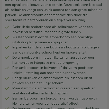
een opvallende keuze voor elke tuin. Deze sierboom is ideaal
als solitair en voegt een uniek accent toe aan grote tuinen en
parken. De amberboom onderscheidt zich door zijn
spectaculaire herfstkleuren en sierlijke verschijning.
Gebruik de amberboom als solitairboom voor een
opvallend herfstkleuraccent in grote tuinen.
Als laanboom biedt de amberboom een prachtige
uitstraling langs lanen en oprijlanen.
In parken kan de amberboom als hoogstam bijdragen
aan de natuurlijke schoonheid en biodiversiteit.
De amberboom in natuurlijke tuinen zorgt voor een
harmonieuze integratie met de omgeving.
Een amberboom in bolvorm of dakvorm geeft een
unieke uitstraling aan moderne tuinontwerpen.
Het gebruik van de amberboom als leiboom biedt
privacy en een natuurlijk scherm.
Meerstammige amberbomen creëren een speels en
sculpturaal effect in landschappen.
Een amberboom in struikvorm kan worden gebruikt in
kleinere tuinen voor een decoratief effect.
De treurvorm van de amberboom voegt een sierlijk en