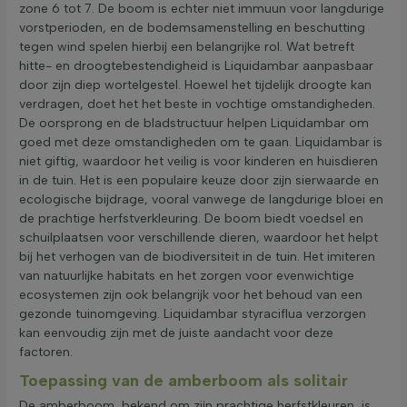
zone 6 tot 7. De boom is echter niet immuun voor langdurige
vorstperioden, en de bodemsamenstelling en beschutting
tegen wind spelen hierbij een belangrijke rol. Wat betreft
hitte- en droogtebestendigheid is Liquidambar aanpasbaar
door zijn diep wortelgestel. Hoewel het tijdelijk droogte kan
verdragen, doet het het beste in vochtige omstandigheden.
De oorsprong en de bladstructuur helpen Liquidambar om
goed met deze omstandigheden om te gaan. Liquidambar is
niet giftig, waardoor het veilig is voor kinderen en huisdieren
in de tuin. Het is een populaire keuze door zijn sierwaarde en
ecologische bijdrage, vooral vanwege de langdurige bloei en
de prachtige herfstverkleuring. De boom biedt voedsel en
schuilplaatsen voor verschillende dieren, waardoor het helpt
bij het verhogen van de biodiversiteit in de tuin. Het imiteren
van natuurlijke habitats en het zorgen voor evenwichtige
ecosystemen zijn ook belangrijk voor het behoud van een
gezonde tuinomgeving. Liquidambar styraciflua verzorgen
kan eenvoudig zijn met de juiste aandacht voor deze
factoren.
Toepassing van de amberboom als solitair
De amberboom, bekend om zijn prachtige herfstkleuren, is