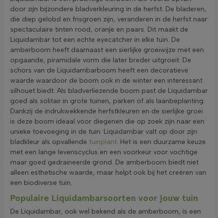
door zijn bijzondere bladverkleuring in de herfst. De bladeren,
die diep gelobd en frisgroen zijn, veranderen in de herfst naar
spectaculaire tinten rood, oranje en paars. Dit maakt de
Liquidambar tot een echte eyecatcher in elke tuin. De
amberboom heeft daarnaast een sierlijke groeiwijze met een
opgaande, piramidale vorm die later breder uitgroeit. De
schors van de Liquidambarboom heeft een decoratieve
waarde waardoor de boom ook in de winter een interessant
silhouet biedt. Als bladverliezende boom past de Liquidambar
goed als solitair in grote tuinen, parken of als laanbeplanting.
Dankzij de indrukwekkende herfstkleuren en de sierlijke groei
is deze boom ideaal voor diegenen die op zoek zijn naar een
unieke toevoeging in de tuin. Liquidambar valt op door zijn
bladkleur als opvallende
tuinplant
. Het is een duurzame keuze
met een lange levenscyclus en een voorkeur voor vochtige
maar goed gedraineerde grond. De amberboom biedt niet
alleen esthetische waarde, maar helpt ook bij het creëren van
een biodiverse tuin.
Populaire Liquidambarsoorten voor jouw tuin
De Liquidambar, ook wel bekend als de amberboom, is een