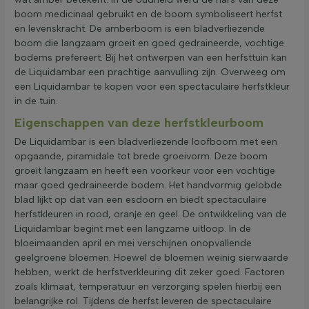
boom medicinaal gebruikt en de boom symboliseert herfst
en levenskracht. De amberboom is een bladverliezende
boom die langzaam groeit en goed gedraineerde, vochtige
bodems prefereert. Bij het ontwerpen van een herfsttuin kan
de Liquidambar een prachtige aanvulling zijn. Overweeg om
een Liquidambar te kopen voor een spectaculaire herfstkleur
in de tuin.
Eigenschappen van deze herfstkleurboom
De Liquidambar is een bladverliezende loofboom met een
opgaande, piramidale tot brede groeivorm. Deze boom
groeit langzaam en heeft een voorkeur voor een vochtige
maar goed gedraineerde bodem. Het handvormig gelobde
blad lijkt op dat van een esdoorn en biedt spectaculaire
herfstkleuren in rood, oranje en geel. De ontwikkeling van de
Liquidambar begint met een langzame uitloop. In de
bloeimaanden april en mei verschijnen onopvallende
geelgroene bloemen. Hoewel de bloemen weinig sierwaarde
hebben, werkt de herfstverkleuring dit zeker goed. Factoren
zoals klimaat, temperatuur en verzorging spelen hierbij een
belangrijke rol. Tijdens de herfst leveren de spectaculaire