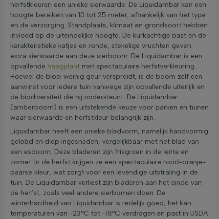
herfstkleuren een unieke sierwaarde. De Liquidambar kan een
hoogte bereiken van 10 tot 25 meter, afhankelijk van het type
en de verzorging. Standplaats, klimaat en grondsoort hebben
invloed op de uiteindelijke hoogte. De kurkachtige bast en de
karakteristieke katjes en ronde, stekelige vruchten geven
extra sierwaarde aan deze sierboom. De Liquidambar is een
opvallende
haagplant
met spectaculaire herfstverkleuring.
Hoewel de bloei weinig geur verspreidt, is de boom zelf een
aanwinst voor iedere tuin vanwege zijn opvallende uiterlijk en
de biodiversiteit die hij ondersteunt. De Liquidambar
(amberboom) is een uitstekende keuze voor parken en tuinen
waar sierwaarde en herfstkleur belangrijk zijn.
Liquidambar heeft een unieke bladvorm, namelijk handvormig
gelobd en diep ingesneden, vergelijkbaar met het blad van
een esdoorn. Deze bladeren zijn frisgroen in de lente en
zomer. In de herfst krijgen ze een spectaculaire rood-oranje-
paarse kleur, wat zorgt voor een levendige uitstraling in de
tuin. De Liquidambar verliest zijn bladeren aan het einde van
de herfst, zoals veel andere sierbomen doen. De
winterhardheid van Liquidambar is redelijk goed; het kan
temperaturen van -23°C tot -18°C verdragen en past in USDA