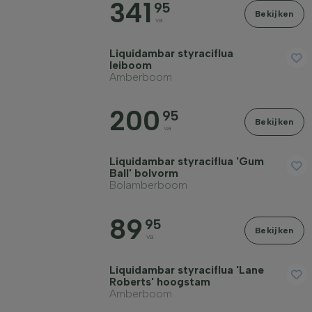
341
95
Bekijken
va
Bloeimaand
Liquidambar styraciflua
leiboom
Prijs
Amberboom
200
95
Bekijken
va
Liquidambar styraciflua 'Gum
Winterhardheid
Ball' bolvorm
Bolamberboom
Herfstkleur
89
95
Bekijken
va
Schors/bast
Liquidambar styraciflua 'Lane
Roberts' hoogstam
Amberboom
Volwassen hoogte in meter