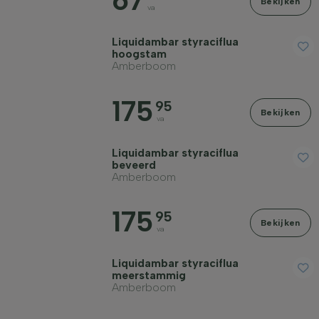
67
Bekijken
va
Stamomtrek (cm)
Liquidambar styraciflua
hoogstam
Amberboom
175
95
Bekijken
Volwassen hoogte (cm)
va
Liquidambar styraciflua
Standplaats
beveerd
Amberboom
Groeivorm
175
95
Bekijken
va
Toepassing
Liquidambar styraciflua
meerstammig
Amberboom
Bloeikleur