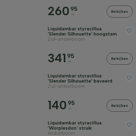
260
95
Bekijken
Volwassen breedte in meter
va
Liquidambar styraciflua
Grondsoort
'Slender Silhouette' hoogstam
Zuil-amberboom
Kroonvorm
341
95
Bekijken
va
Groeiwijze
Liquidambar styraciflua
'Slender Silhouette' beveerd
Zuil-amberboom
Filter toepassen
140
95
Bekijken
va
Liquidambar styraciflua
'Worplesdon' struik
Amberboom