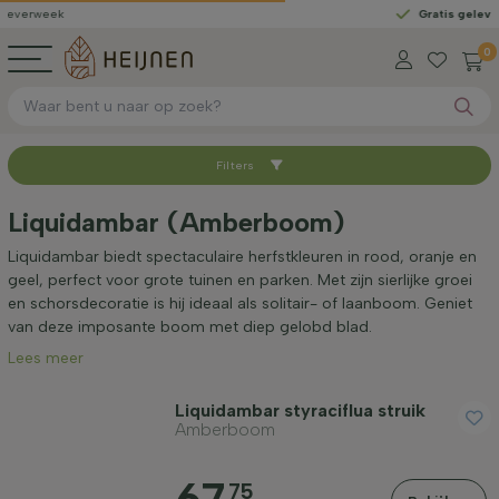
k
Gratis geleverd
vanaf €
0
Filters
Sorteer op
Liquidambar (Amberboom)
Beschikbaar
Liquidambar biedt spectaculaire herfstkleuren in rood, oranje en
geel, perfect voor grote tuinen en parken. Met zijn sierlijke groei
en schorsdecoratie is hij ideaal als solitair- of laanboom. Geniet
Worteltype
van deze imposante boom met diep gelobd blad.
Lees meer
Hoogte bij levering (cm)
Liquidambar styraciflua struik
Amberboom
Hoogte incl. pot (cm)
75