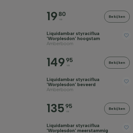
19
80
Bekijken
va
Liquidambar styraciflua
'Worplesdon' hoogstam
Amberboom
149
95
Bekijken
va
Liquidambar styraciflua
'Worplesdon' beveerd
Amberboom
135
95
Bekijken
va
Liquidambar styraciflua
'Worplesdon' meerstammig