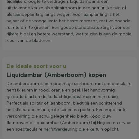
tijdelijke droogte te verdragen. Liquidambar is een
uitstekende keuze als solitairboom in een natuurlijke tuin of
als laanbeplanting langs wegen. Voor aanplanting is het
najaar of de vroege lente het beste moment, met voldoende
ruimte om te groeien. Een goede standplaats zorgt voor een
rijkere bloei en betere weerstand, wat te zien is aan de mooie
kleur van de bladeren.
De ideale soort voor u
Liquidambar (Amberboom) kopen
De amberboom is een prachtige sierboom met spectaculaire
herfstkleuren in rood, oranje en geel. Het handvormig
gelobde blad en de kurkachtige bast maken hem uniek.
Perfect als solitair of laanboom, biedt hij een schitterend
herfstkleuraccent in grote tuinen en parken. Een imposante
verschijning die schuilgelegenheid biedt. Koop jouw
flamboyante Liquidambar (Amberboom) bij Heijnen en ervaar
een spectaculaire herfstverkleuring die elke tuin oplicht.