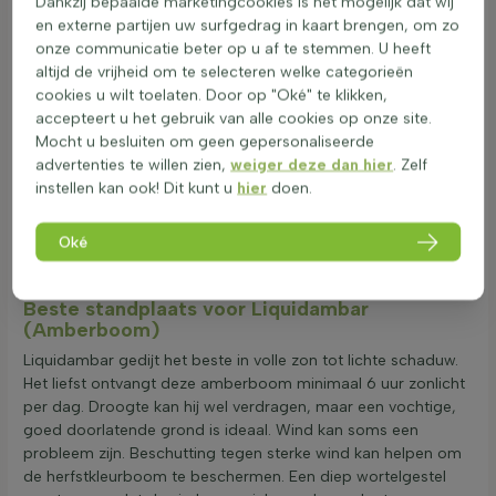
Dankzij bepaalde marketingcookies is het mogelijk dat wij
achtergrond voor de verfijnde bladeren van de Liquidambar.
en externe partijen uw surfgedrag in kaart brengen, om zo
Naast bomen, kunnen siergrassen zoals Pennisetum hun
onze communicatie beter op u af te stemmen. U heeft
speelse textuur toevoegen aan het geheel. De combinatie
altijd de vrijheid om te selecteren welke categorieën
met Betula, ofwel berken, zorgt voor een luchtig en elegant
cookies u wilt toelaten. Door op "Oké" te klikken,
effect. Liquidambar is geliefd om zijn spectaculaire
accepteert u het gebruik van alle cookies op onze site.
herfstverkleuring als statige
heester
. Ginkgo biedt met zijn
Mocht u besluiten om geen gepersonaliseerde
unieke bladvorm een interessante aanvulling. Deze
advertenties te willen zien,
weiger deze dan hier
. Zelf
combinaties zorgen voor een rijk en gevarieerd kleurenpalet
instellen kan ook! Dit kunt u
hier
doen.
in de tuin. Zo kunnen verschillende hoogtes en texturen
worden gecreëerd, waardoor een aantrekkelijke en
Oké
dynamische tuin ontstaat. Liquidambar (Amberboom) biedt
zowel een visueel aantrekkelijk als functioneel aspect.
Beste standplaats voor Liquidambar
(Amberboom)
Liquidambar gedijt het beste in volle zon tot lichte schaduw.
Het liefst ontvangt deze amberboom minimaal 6 uur zonlicht
per dag. Droogte kan hij wel verdragen, maar een vochtige,
goed doorlatende grond is ideaal. Wind kan soms een
probleem zijn. Beschutting tegen sterke wind kan helpen om
de herfstkleurboom te beschermen. Een diep wortelgestel