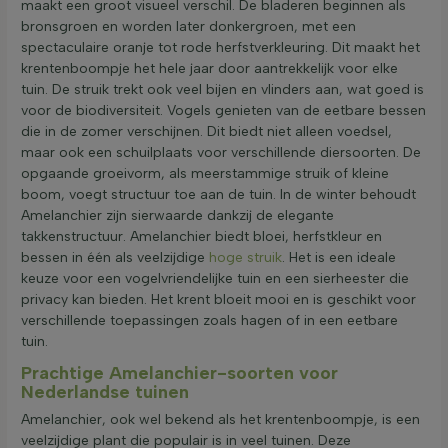
maakt een groot visueel verschil. De bladeren beginnen als
bronsgroen en worden later donkergroen, met een
spectaculaire oranje tot rode herfstverkleuring. Dit maakt het
krentenboompje het hele jaar door aantrekkelijk voor elke
tuin. De struik trekt ook veel bijen en vlinders aan, wat goed is
voor de biodiversiteit. Vogels genieten van de eetbare bessen
die in de zomer verschijnen. Dit biedt niet alleen voedsel,
maar ook een schuilplaats voor verschillende diersoorten. De
opgaande groeivorm, als meerstammige struik of kleine
boom, voegt structuur toe aan de tuin. In de winter behoudt
Amelanchier zijn sierwaarde dankzij de elegante
takkenstructuur. Amelanchier biedt bloei, herfstkleur en
bessen in één als veelzijdige
hoge struik
. Het is een ideale
keuze voor een vogelvriendelijke tuin en een sierheester die
privacy kan bieden. Het krent bloeit mooi en is geschikt voor
verschillende toepassingen zoals hagen of in een eetbare
tuin.
Prachtige Amelanchier-soorten voor
Nederlandse tuinen
Amelanchier, ook wel bekend als het krentenboompje, is een
veelzijdige plant die populair is in veel tuinen. Deze