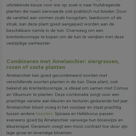
uitstekende keuze voor wie op zoek is naar fruitdragende
planten die naast sierwaarde ook praktisch nut bieden. Door
de variëteit aan vormen zoals hoogstam, laanboom of als
struik, kan deze plant goed aangepast worden aan de
beschikbare ruimte in de tuin. Overweeg om een
krentenboompje te kopen om de tuin te verrijken met deze
veelzijdige sierheester.
Combineren met Amelanchier: siergrassen,
rozen of vaste planten
Amelanchier kan goed gecombineerd worden met
verschillende soorten planten in de tuin. Deze plant, ook
bekend als krentenboompje, is ideaal om samen met Cornus
en Viburnum te planten. Deze combinatie zorgt voor een
prachtige variatie aan kleuren en texturen gedurende het jaar.
Amelanchier bloeit vroeg in het voorjaar en staat prachtig
tussen andere
heesters
. Spiraea en Helleborus passen
eveneens goed bij Amelanchier vanwege hun bloeiwijze en
kleurenspel. Geranium voegt een mooi contrast toe door zijn
lage groei en levendige bloemen.