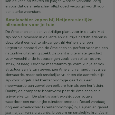
kan de kans op ziekten en plagen worden verkleind. Zorg
ervoor dat de amelanchier altijd goed verzorgd wordt voor
een sterke weerstand.
Amelanchier kopen bij Heijnen: sierlijke
allrounder voor je tuin
De Amelanchier is een veelzijdige plant voor in de tuin. Met
zijn mooie bloesem in de lente en kleurrijke herfstbladeren is
deze plant een echte blikvanger. Bij Heijnen is er een
uitgebreid aanbod van de Amelanchier, perfect voor wie een
natuurlijke uitstraling zoekt. De plant is uitermate geschikt
voor verschillende toepassingen zoals een solitair boom,
struik, of haag. Door de meerstammige vorm kun je er ook
structuur aan je tuin geven. Een Amelanchier biedt niet alleen
sierwaarde, maar ook smakelijke vruchten die aantrekkelijk
zijn voor vogels. Het krentenboompje geeft dus een
meerwaarde aan zowel een eetbare tuin als een herfsttuin.
Dankzij de compacte boomvorm past de Amelanchier in
vrijwel elke tuin. De plant is aantrekkelijk voor vogels,
waardoor een natuurlijke tuinsfeer ontstaat. Bestel vandaag
nog een Amelanchier (Krentenboompje) bij Heijnen en geniet
jaar na jaar van sierwaarde, bloesem én smakelijke krentjes in