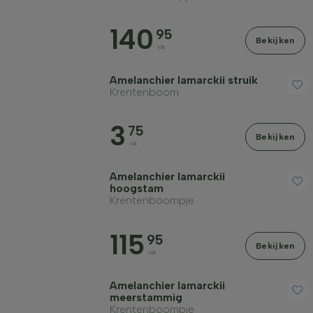
140
95
Bekijken
va
Winterhardheid
Amelanchier lamarckii struik
Krentenboom
Vruchtdragend
3
75
Bekijken
va
Herfstkleur
Amelanchier lamarckii
hoogstam
Krentenboompje
Schors/bast
115
95
Bekijken
va
Volwassen hoogte in meter
Amelanchier lamarckii
meerstammig
Volwassen breedte in meter
Krentenboompje