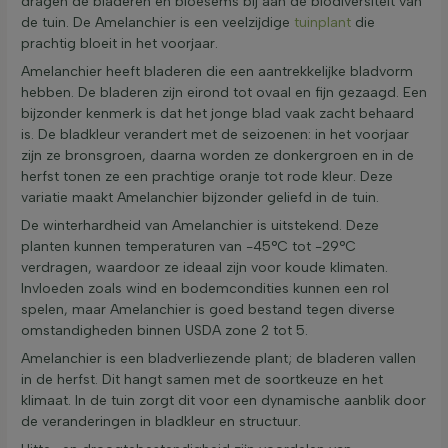
dragen de bladeren en bloesems bij aan de biodiversiteit van
de tuin. De Amelanchier is een veelzijdige
tuinplant
die
prachtig bloeit in het voorjaar.
Amelanchier heeft bladeren die een aantrekkelijke bladvorm
hebben. De bladeren zijn eirond tot ovaal en fijn gezaagd. Een
bijzonder kenmerk is dat het jonge blad vaak zacht behaard
is. De bladkleur verandert met de seizoenen: in het voorjaar
zijn ze bronsgroen, daarna worden ze donkergroen en in de
herfst tonen ze een prachtige oranje tot rode kleur. Deze
variatie maakt Amelanchier bijzonder geliefd in de tuin.
De winterhardheid van Amelanchier is uitstekend. Deze
planten kunnen temperaturen van -45°C tot -29°C
verdragen, waardoor ze ideaal zijn voor koude klimaten.
Invloeden zoals wind en bodemcondities kunnen een rol
spelen, maar Amelanchier is goed bestand tegen diverse
omstandigheden binnen USDA zone 2 tot 5.
Amelanchier is een bladverliezende plant; de bladeren vallen
in de herfst. Dit hangt samen met de soortkeuze en het
klimaat. In de tuin zorgt dit voor een dynamische aanblik door
de veranderingen in bladkleur en structuur.