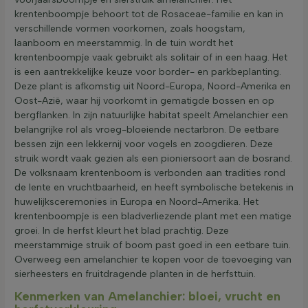
krentenboompje behoort tot de Rosaceae-familie en kan in
verschillende vormen voorkomen, zoals hoogstam,
laanboom en meerstammig. In de tuin wordt het
krentenboompje vaak gebruikt als solitair of in een haag. Het
is een aantrekkelijke keuze voor border- en parkbeplanting.
Deze plant is afkomstig uit Noord-Europa, Noord-Amerika en
Oost-Azië, waar hij voorkomt in gematigde bossen en op
bergflanken. In zijn natuurlijke habitat speelt Amelanchier een
belangrijke rol als vroeg-bloeiende nectarbron. De eetbare
bessen zijn een lekkernij voor vogels en zoogdieren. Deze
struik wordt vaak gezien als een pioniersoort aan de bosrand.
De volksnaam krentenboom is verbonden aan tradities rond
de lente en vruchtbaarheid, en heeft symbolische betekenis in
huwelijksceremonies in Europa en Noord-Amerika. Het
krentenboompje is een bladverliezende plant met een matige
groei. In de herfst kleurt het blad prachtig. Deze
meerstammige struik of boom past goed in een eetbare tuin.
Overweeg een amelanchier te kopen voor de toevoeging van
sierheesters en fruitdragende planten in de herfsttuin.
Kenmerken van Amelanchier: bloei, vrucht en