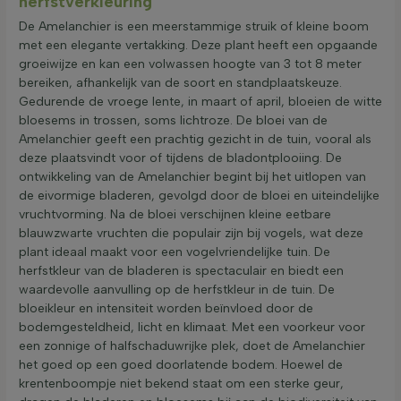
herfstverkleuring
De Amelanchier is een meerstammige struik of kleine boom
met een elegante vertakking. Deze plant heeft een opgaande
groeiwijze en kan een volwassen hoogte van 3 tot 8 meter
bereiken, afhankelijk van de soort en standplaatskeuze.
Gedurende de vroege lente, in maart of april, bloeien de witte
bloesems in trossen, soms lichtroze. De bloei van de
Amelanchier geeft een prachtig gezicht in de tuin, vooral als
deze plaatsvindt voor of tijdens de bladontplooiing. De
ontwikkeling van de Amelanchier begint bij het uitlopen van
de eivormige bladeren, gevolgd door de bloei en uiteindelijke
vruchtvorming. Na de bloei verschijnen kleine eetbare
blauwzwarte vruchten die populair zijn bij vogels, wat deze
plant ideaal maakt voor een vogelvriendelijke tuin. De
herfstkleur van de bladeren is spectaculair en biedt een
waardevolle aanvulling op de herfstkleur in de tuin. De
bloeikleur en intensiteit worden beïnvloed door de
bodemgesteldheid, licht en klimaat. Met een voorkeur voor
een zonnige of halfschaduwrijke plek, doet de Amelanchier
het goed op een goed doorlatende bodem. Hoewel de
krentenboompje niet bekend staat om een sterke geur,