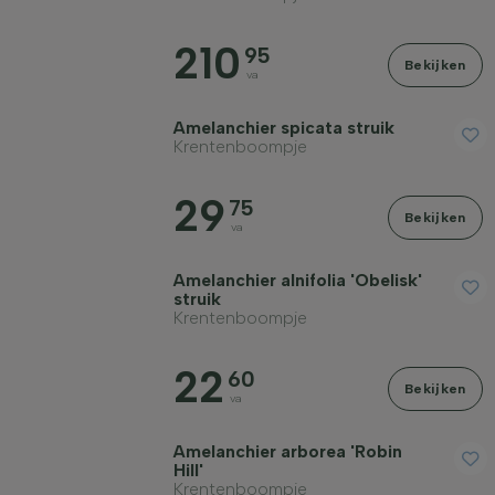
Grondsoort
210
95
Bekijken
va
Kroonvorm
Amelanchier spicata struik
Krentenboompje
Groeiwijze
29
75
Bekijken
va
Filter toepassen
Amelanchier alnifolia 'Obelisk'
struik
Krentenboompje
22
60
Bekijken
va
Amelanchier arborea 'Robin
Hill'
Krentenboompje