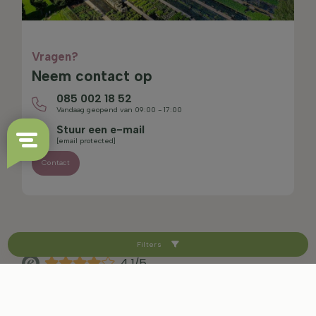
Vragen?
Neem contact op
085 002 18 52
Vandaag geopend van 09:00 - 17:00
Stuur een e-mail
[email protected]
Contact
Filters
4.1/5