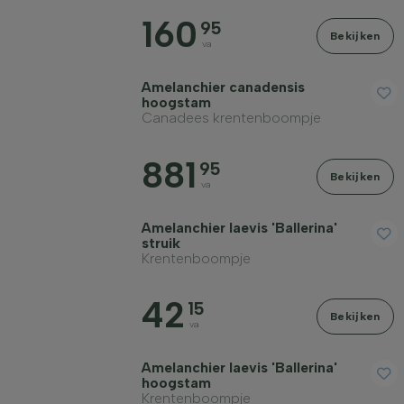
160
95
Bekijken
va
Amelanchier canadensis
Volwassen hoogte (cm)
hoogstam
Canadees krentenboompje
Standplaats
881
95
Bekijken
va
Toepassing
Amelanchier laevis 'Ballerina'
struik
Krentenboompje
Bloeikleur
42
15
Bekijken
Bloeimaand
va
Amelanchier laevis 'Ballerina'
Prijs
hoogstam
Krentenboompje