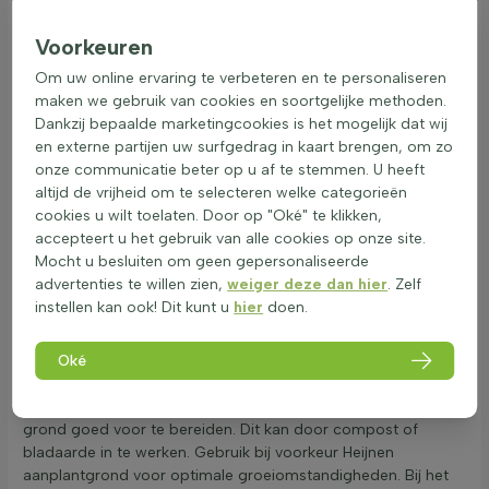
afwatering is essentieel, net als tijdig bemesten om de groei
te bevorderen. Bodemvochtigheid is belangrijk; een te droge
Voorkeuren
bodem kan de groei remmen. Let op dat wind en zon de
Om uw online ervaring te verbeteren en te personaliseren
grond sneller laten uitdrogen. De bodem moet vochtig maar
maken we gebruik van cookies en soortgelijke methoden.
niet nat zijn. Amelanchier houdt van een pH-waarde tussen
Dankzij bepaalde marketingcookies is het mogelijk dat wij
5.5 en 7. Een te hoge pH kan de opname van voedingsstoffen
en externe partijen uw surfgedrag in kaart brengen, om zo
belemmeren. Voor wie een eetbare tuin wil, is Amelanchier
onze communicatie beter op u af te stemmen. U heeft
een uitstekende keuze dankzij zijn vruchten. De herfsttuin kan
altijd de vrijheid om te selecteren welke categorieën
profiteren van de sierlijke uitstraling van deze sierstruik
cookies u wilt toelaten. Door op "Oké" te klikken,
Amelanchier.
accepteert u het gebruik van alle cookies op onze site.
Mocht u besluiten om geen gepersonaliseerde
Zo plant je een krentenboompje correct aan
advertenties te willen zien,
weiger deze dan hier
. Zelf
instellen kan ook! Dit kunt u
hier
doen.
Het aanplanten van de Amelanchier, ook wel krentenboompje
genoemd, kan het beste in het najaar of in de vroege lente
plaatsvinden. Bijvoorbeeld bij milde temperaturen. Deze
Oké
sierheester past goed in een tuin met een lichtzure,
humusrijke bodem die goed draineert. Het is belangrijk om de
grond goed voor te bereiden. Dit kan door compost of
bladaarde in te werken. Gebruik bij voorkeur Heijnen
aanplantgrond voor optimale groeiomstandigheden. Bij het