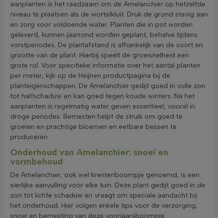
aanplanten is het raadzaam om de Amelanchier op hetzelfde
niveau te plaatsen als de wortelkluit. Druk de grond stevig aan
en zorg voor voldoende water. Planten die in pot worden
geleverd, kunnen jaarrond worden geplant, behalve tijdens
vorstperiodes. De plantafstand is afhankelijk van de soort en
grootte van de plant. Hierbij speelt de groeisnelheid een
grote rol. Voor specifieke informatie over het aantal planten
per meter, kijk op de Heijnen productpagina bij de
planteigenschappen. De Amelanchier gedijt goed in volle zon
tot halfschaduw en kan goed tegen koude winters. Na het
aanplanten is regelmatig water geven essentieel, vooral in
droge periodes. Bemesten helpt de struik om goed te
groeien en prachtige bloemen en eetbare bessen te
produceren.
Onderhoud van Amelanchier: snoei en
vormbehoud
De Amelanchier, ook wel krentenboompje genoemd, is een
sierlijke aanvulling voor elke tuin. Deze plant gedijt goed in de
zon tot lichte schaduw en vraagt om speciale aandacht bij
het onderhoud. Hier volgen enkele tips voor de verzorging,
snoei en bemesting van deze voorjaarsboompje: