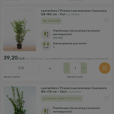
Laurierkers / Prunus Laurocerasus Caucasica
125-150 cm - Pot
Laurierkers
Op voorraad
Planthoogte bij levering (exclusief
wortelgestel)
125-150
Aantal planten per meter
2
39,20
stuk
incl. BTW. excl. verzendkosten (wordt in winkelwagen berekend)
=
-
+
Aantal meter
Aantal stuks
Laurierkers / Prunus Laurocerasus Caucasica
150-175 cm - Kluit
Laurierkers
Leverbaar vanaf:
21-09-2026
Planthoogte bij levering (exclusief
wortelgestel)