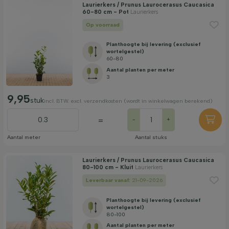
Laurierkers / Prunus Laurocerasus Caucasica
60-80 cm - Pot
Laurierkers
Op voorraad
Planthoogte bij levering (exclusief
wortelgestel)
60-80
Aantal planten per meter
3
9,95
stuk
incl. BTW. excl. verzendkosten (wordt in winkelwagen berekend)
=
-
+
Aantal meter
Aantal stuks
Laurierkers / Prunus Laurocerasus Caucasica
80-100 cm - Kluit
Laurierkers
Leverbaar vanaf:
21-09-2026
Planthoogte bij levering (exclusief
wortelgestel)
80-100
Aantal planten per meter