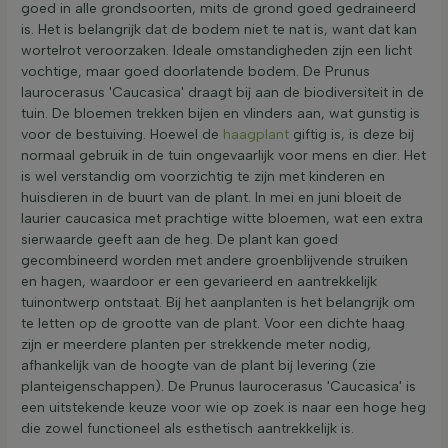
goed in alle grondsoorten, mits de grond goed gedraineerd
is. Het is belangrijk dat de bodem niet te nat is, want dat kan
wortelrot veroorzaken. Ideale omstandigheden zijn een licht
vochtige, maar goed doorlatende bodem. De Prunus
laurocerasus 'Caucasica' draagt bij aan de biodiversiteit in de
tuin. De bloemen trekken bijen en vlinders aan, wat gunstig is
voor de bestuiving. Hoewel de
haagplant
giftig is, is deze bij
normaal gebruik in de tuin ongevaarlijk voor mens en dier. Het
is wel verstandig om voorzichtig te zijn met kinderen en
huisdieren in de buurt van de plant. In mei en juni bloeit de
laurier caucasica met prachtige witte bloemen, wat een extra
sierwaarde geeft aan de heg. De plant kan goed
gecombineerd worden met andere groenblijvende struiken
en hagen, waardoor er een gevarieerd en aantrekkelijk
tuinontwerp ontstaat. Bij het aanplanten is het belangrijk om
te letten op de grootte van de plant. Voor een dichte haag
zijn er meerdere planten per strekkende meter nodig,
afhankelijk van de hoogte van de plant bij levering (zie
planteigenschappen). De Prunus laurocerasus 'Caucasica' is
een uitstekende keuze voor wie op zoek is naar een hoge heg
die zowel functioneel als esthetisch aantrekkelijk is.