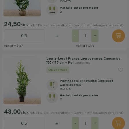
150-175
Aantal planten per meter
2
24,50
stuk
incl. BTW. excl. verzendkosten (wordt in winkelwagen berekend)
=
-
+
Aantal meter
Aantal stuks
Laurierkers / Prunus Laurocerasus Caucasica
150-175 cm - Pot
Laurierkers
Op voorraad
Planthoogte bij levering (exclusief
wortelgestel)
150-175
Aantal planten per meter
2
43,00
stuk
incl. BTW. excl. verzendkosten (wordt in winkelwagen berekend)
=
-
+