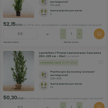
wortelgestel)
175-200
Aantal planten per meter
2
52,15
stuk
incl. BTW. excl. verzendkosten (wordt in winkelwagen berekend)
=
-
+
Aantal meter
Aantal stuks
Laurierkers / Prunus Laurocerasus Caucasica
200-225 cm - Kluit
Laurierkers
Leverbaar vanaf:
21-09-2026
Planthoogte bij levering (exclusief
wortelgestel)
200-225
Aantal planten per meter
1.5
50,30
stuk
incl. BTW. excl. verzendkosten (wordt in winkelwagen berekend)
=
-
+