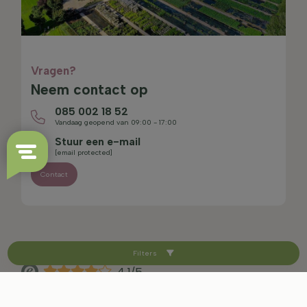
Vragen?
Neem contact op
085 002 18 52
Vandaag geopend van 09:00 - 17:00
Stuur een e-mail
[email protected]
Contact
Filters
4.1/5