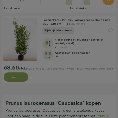
Aantal meter
Aantal stuks
Laurierkers / Prunus Laurocerasus Caucasica
200-225 cm - Pot
Laurierkers
Tijdelijk uitverkocht
Planthoogte bij levering (exclusief
wortelgestel)
200-225
Aantal planten per meter
1.5
68,60
stuk
incl. BTW. excl. verzendkosten (wordt in winkelwagen berekend)
Bekijken
Prunus laurocerasus ‘Caucasica’ kopen
Prunus laurocerasus 'Caucasica' is een uitstekende keuze
voor een haag in de tuin. Deze plant behoort tot het
Prunus