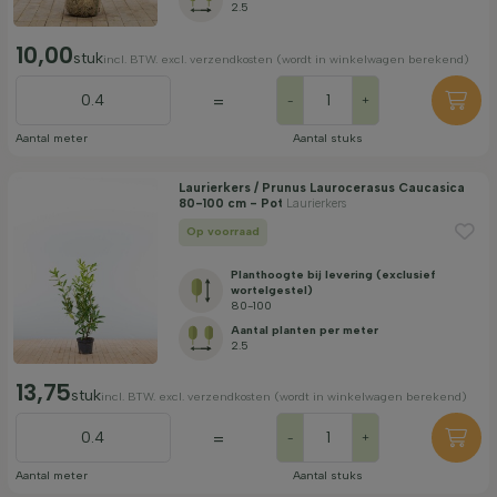
2.5
10,00
stuk
incl. BTW. excl. verzendkosten (wordt in winkelwagen berekend)
=
-
+
Aantal meter
Aantal stuks
Laurierkers / Prunus Laurocerasus Caucasica
80-100 cm - Pot
Laurierkers
Op voorraad
Planthoogte bij levering (exclusief
wortelgestel)
80-100
Aantal planten per meter
2.5
13,75
stuk
incl. BTW. excl. verzendkosten (wordt in winkelwagen berekend)
=
-
+
Aantal meter
Aantal stuks