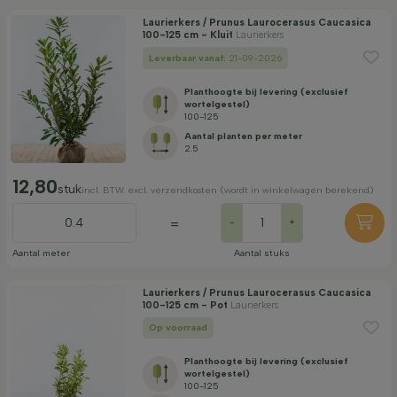
Laurierkers / Prunus Laurocerasus Caucasica
100-125 cm - Kluit
Laurierkers
Leverbaar vanaf:
21-09-2026
Planthoogte bij levering (exclusief
wortelgestel)
100-125
Aantal planten per meter
2.5
12,80
stuk
incl. BTW. excl. verzendkosten (wordt in winkelwagen berekend)
=
-
+
Aantal meter
Aantal stuks
Laurierkers / Prunus Laurocerasus Caucasica
100-125 cm - Pot
Laurierkers
Op voorraad
Planthoogte bij levering (exclusief
wortelgestel)
100-125