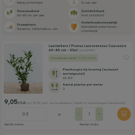
Matig winterhard
2x per jaar
Standplaats
Groei­snelheid
Zicht­dichtheid
40-60 cm. per jaar
Snel zichtdicht
Onderhouds­vriendelijk
Staan­plaats
Toepassing
Gemiddeld onderhouds­
Schaduw, halfschaduw, zon
vriendelijk
Bloeimaand
Laurierkers / Prunus Laurocerasus Caucasica
60-80 cm - Kluit
Laurierkers
Leverbaar vanaf:
21-09-2026
Prijs
Planthoogte bij levering (exclusief
wortelgestel)
60-80
Aantal planten per meter
3
9,05
stuk
incl. BTW. excl. verzendkosten (wordt in winkelwagen berekend)
Winterhardheid
=
-
+
Filter toepassen
Aantal meter
Aantal stuks