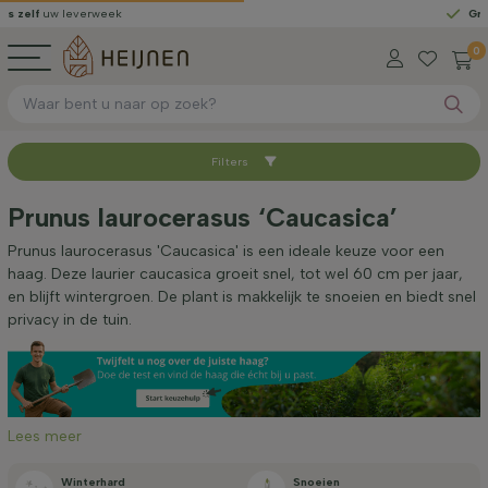
w leverweek
Gratis gele
0
Filters
Sorteer op
Prunus laurocerasus ‘Caucasica’
Beschikbaar
Prunus laurocerasus 'Caucasica' is een ideale keuze voor een
haag. Deze laurier caucasica groeit snel, tot wel 60 cm per jaar,
en blijft wintergroen. De plant is makkelijk te snoeien en biedt snel
Worteltype
privacy in de tuin.
Hoogte bij levering (cm)
Lees meer
Breedte bij levering (cm)
Winterhard
Snoeien