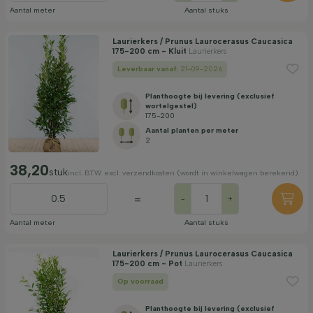
Aantal meter
Aantal stuks
Laurierkers / Prunus Laurocerasus Caucasica
175-200 cm - Kluit
Laurierkers
Leverbaar vanaf:
21-09-2026
Planthoogte bij levering (exclusief
wortelgestel)
175-200
Aantal planten per meter
2
38,20
stuk
incl. BTW. excl. verzendkosten (wordt in winkelwagen berekend)
=
-
+
Aantal meter
Aantal stuks
Laurierkers / Prunus Laurocerasus Caucasica
175-200 cm - Pot
Laurierkers
Op voorraad
Planthoogte bij levering (exclusief