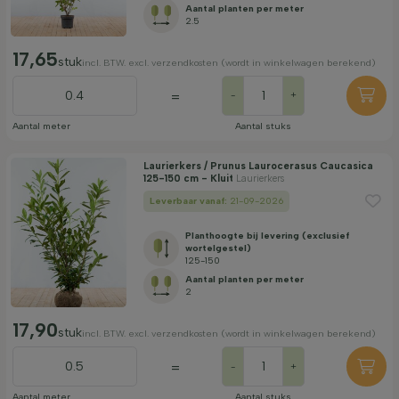
Aantal planten per meter
2.5
17,65
stuk
incl. BTW. excl. verzendkosten (wordt in winkelwagen berekend)
=
-
+
Aantal meter
Aantal stuks
Laurierkers / Prunus Laurocerasus Caucasica
125-150 cm - Kluit
Laurierkers
Leverbaar vanaf:
21-09-2026
Planthoogte bij levering (exclusief
wortelgestel)
125-150
Aantal planten per meter
2
17,90
stuk
incl. BTW. excl. verzendkosten (wordt in winkelwagen berekend)
=
-
+
Aantal meter
Aantal stuks