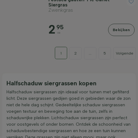
Siergras
Zwenkgras
2
95
Bekijken
va
1
2
...
5
Volgende
Halfschaduw siergrassen kopen
Halfschaduw siergrassen zijn ideaal voor tuinen met gefilterd
licht. Deze siergrassen gedijen goed in gebieden waar de zon
niet de hele dag schijnt. Gedeeltelijke schaduw siergrassen
voegen textuur en beweging toe aan de tuin, zelfs in
schaduwrijke plekken. Lichtschaduw siergrassen zijn perfect
voor oostgevels of onder bomen. Ontdek de schoonheid van
schaduwbestendige siergrassen en hoe ze een tuin kunnen
verrijken. Deze grassen zijn niet alleen mooi, maar ook