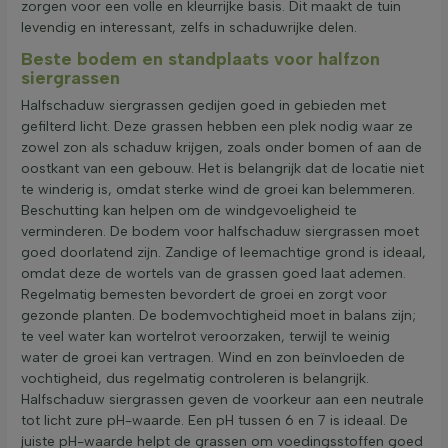
zorgen voor een volle en kleurrijke basis. Dit maakt de tuin
levendig en interessant, zelfs in schaduwrijke delen.
Beste bodem en standplaats voor halfzon
siergrassen
Halfschaduw siergrassen gedijen goed in gebieden met
gefilterd licht. Deze grassen hebben een plek nodig waar ze
zowel zon als schaduw krijgen, zoals onder bomen of aan de
oostkant van een gebouw. Het is belangrijk dat de locatie niet
te winderig is, omdat sterke wind de groei kan belemmeren.
Beschutting kan helpen om de windgevoeligheid te
verminderen. De bodem voor halfschaduw siergrassen moet
goed doorlatend zijn. Zandige of leemachtige grond is ideaal,
omdat deze de wortels van de grassen goed laat ademen.
Regelmatig bemesten bevordert de groei en zorgt voor
gezonde planten. De bodemvochtigheid moet in balans zijn;
te veel water kan wortelrot veroorzaken, terwijl te weinig
water de groei kan vertragen. Wind en zon beïnvloeden de
vochtigheid, dus regelmatig controleren is belangrijk.
Halfschaduw siergrassen geven de voorkeur aan een neutrale
tot licht zure pH-waarde. Een pH tussen 6 en 7 is ideaal. De
juiste pH-waarde helpt de grassen om voedingsstoffen goed