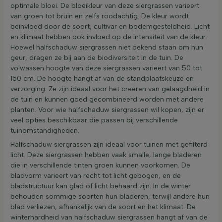
optimale bloei. De bloeikleur van deze siergrassen varieert
van groen tot bruin en zelfs roodachtig. De kleur wordt
beïnvloed door de soort, cultivar en bodemgesteldheid. Licht
en klimaat hebben ook invloed op de intensiteit van de kleur.
Hoewel halfschaduw siergrassen niet bekend staan om hun
geur, dragen ze bij aan de biodiversiteit in de tuin. De
volwassen hoogte van deze siergrassen varieert van 50 tot
150 cm. De hoogte hangt af van de standplaatskeuze en
verzorging. Ze zijn ideaal voor het creëren van gelaagdheid in
de tuin en kunnen goed gecombineerd worden met andere
planten. Voor wie halfschaduw siergrassen wil kopen, zijn er
veel opties beschikbaar die passen bij verschillende
tuinomstandigheden.
Halfschaduw siergrassen zijn ideaal voor tuinen met gefilterd
licht. Deze siergrassen hebben vaak smalle, lange bladeren
die in verschillende tinten groen kunnen voorkomen. De
bladvorm varieert van recht tot licht gebogen, en de
bladstructuur kan glad of licht behaard zijn. In de winter
behouden sommige soorten hun bladeren, terwijl andere hun
blad verliezen, afhankelijk van de soort en het klimaat. De
winterhardheid van halfschaduw siergrassen hangt af van de