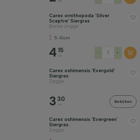
va
Carex ornithopoda 'Silver
Sceptre' Siergras
Bonte zegge
5-10cm
4
15
-
+
va
Carex oshimensis 'Evergold'
Siergras
Zegge
3
30
Bekijken
va
Carex oshimensis 'Evergreen'
Siergras
Zegge