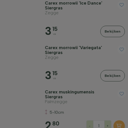
Carex morrowii 'Ice Dance'
Siergras
Zegge
3
15
Bekijken
va
Carex morrowii 'Variegata'
Siergras
Zegge
3
15
Bekijken
va
Carex muskingumensis
Siergras
Palmzegge
5-10cm
2
80
-
+