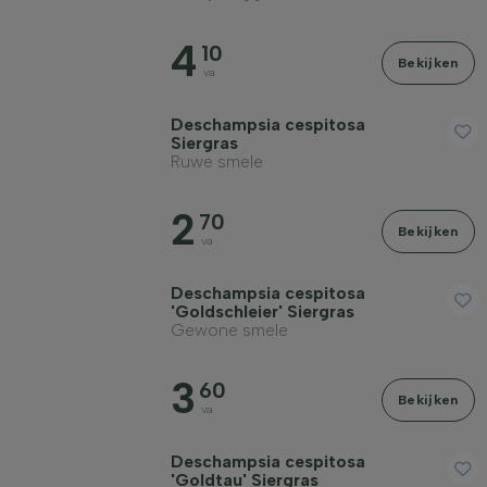
4
10
Bekijken
va
Deschampsia cespitosa
Siergras
Ruwe smele
2
70
Bekijken
va
Deschampsia cespitosa
'Goldschleier' Siergras
Gewone smele
3
60
Bekijken
va
Deschampsia cespitosa
'Goldtau' Siergras