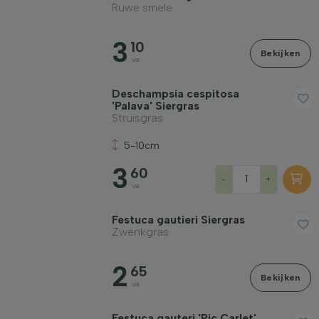
Ruwe smele
3
10
Bekijken
va
Deschampsia cespitosa
'Palava' Siergras
Struisgras
5-10cm
3
60
-
+
va
Festuca gautieri Siergras
Zwenkgras
2
65
Bekijken
va
Festuca gauteri 'Pic Carlet'