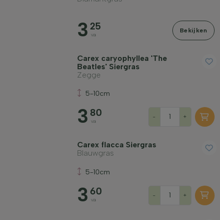
3
25
Bekijken
va
Winterhardheid
Carex caryophyllea 'The
Beatles' Siergras
Zegge
Bladhoudend
5-10cm
3
Geurend
80
-
+
va
Vruchtdragend
Carex flacca Siergras
Blauwgras
Grondsoort
5-10cm
3
60
-
+
Filter toepassen
va