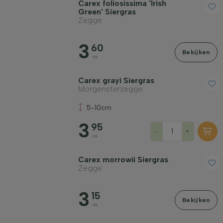
Carex foliosissima 'Irish
Green' Siergras
Zegge
3
60
Bekijken
va
Carex grayi Siergras
Morgensterzegge
5-10cm
3
95
-
+
va
Carex morrowii Siergras
Zegge
3
15
Bekijken
va