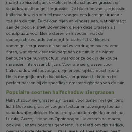
maakt ze visueel aantrekkelijk in lichte schaduw grassen en
schaduwbestendige siergrassen. De bloemen van siergrassen
halfschaduw zijn subtiel maar voegen een luchtige structuur
toe aan de tuin. Ze trekken bijen en vlinders aan, wat bijdraagt
aan de biodiversiteit. Bovendien dienen deze grassen als
schuilplaats voor kleine dieren en insecten, wat de
ecologische waarde verhoogt. In de herfst verkleuren
sommige siergrassen die schaduw verdragen naar warme
tinten, wat extra kleur toevoegt aan de tuin. In de winter
behouden ze hun structuur, waardoor ze ook in de koude
maanden interessant blijven. Voor wie siergrassen voor
halfschaduw wil toevoegen, zijn er veel opties beschikbaar.
Het is mogelijk om halfschaduw siergrassen te kopen die
perfect passen bij de specifieke omstandigheden van de tuin.
Populaire soorten halfschaduw siergrassen
Halfschaduw siergrassen zijn ideaal voor tuinen met gefilterd
licht. Deze siergrassen voegen textuur en beweging toe aan
schaduwrijke plekken. Populaire geslachten zijn Hakonechloa,
Luzula, Carex, Liriope en Ophiopogon. Hakonechloa macra,
ook wel Japans bosgras genoemd, is geliefd om zijn sierlijke,
overhangende bladeren. Luzula nivea, of sneeuwbies, heeft