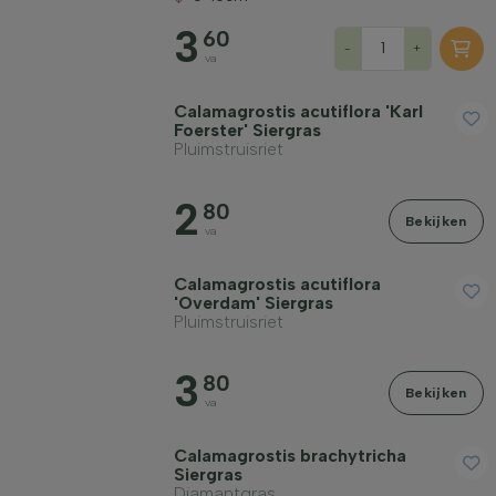
Standplaats
3
60
-
+
va
Groeivorm
Calamagrostis acutiflora 'Karl
Foerster' Siergras
Pluimstruisriet
Toepassing
2
80
Bekijken
va
Bloeikleur
Calamagrostis acutiflora
'Overdam' Siergras
Bloeimaand
Pluimstruisriet
3
Bladkleur
80
Bekijken
va
Prijs
Calamagrostis brachytricha
Siergras
Diamantgras