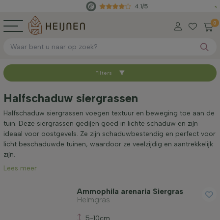
4.1/5
Rechts
0
Filters
Sorteer op
Halfschaduw siergrassen
Beschikbaar
Halfschaduw siergrassen voegen textuur en beweging toe aan de
tuin. Deze siergrassen gedijen goed in lichte schaduw en zijn
ideaal voor oostgevels. Ze zijn schaduwbestendig en perfect voor
Hoogte bij levering (cm)
licht beschaduwde tuinen, waardoor ze veelzijdig en aantrekkelijk
zijn.
Lees meer
Volwassen hoogte (cm)
Ammophila arenaria Siergras
Helmgras
Geslacht
5-10cm