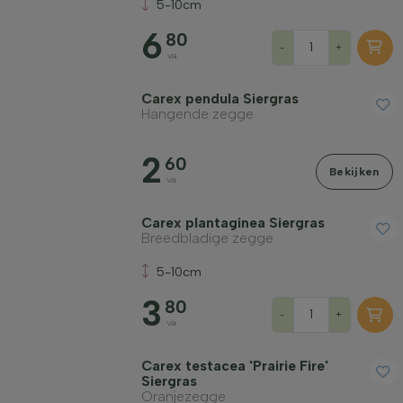
5-10cm
6
80
-
+
va
Carex pendula Siergras
Hangende zegge
2
60
Bekijken
va
Carex plantaginea Siergras
Breedbladige zegge
5-10cm
3
80
-
+
va
Carex testacea 'Prairie Fire'
Siergras
Oranjezegge