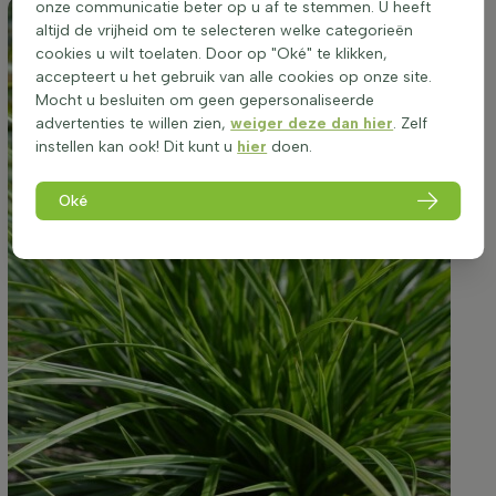
onze communicatie beter op u af te stemmen. U heeft
altijd de vrijheid om te selecteren welke categorieën
cookies u wilt toelaten. Door op "Oké" te klikken,
accepteert u het gebruik van alle cookies op onze site.
Mocht u besluiten om geen gepersonaliseerde
advertenties te willen zien,
weiger deze dan hier
. Zelf
instellen kan ook! Dit kunt u
hier
doen.
Oké