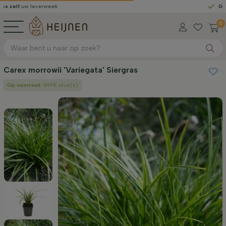
 leverweek
Gratis gelev
0
Carex morrowii 'Variegata' Siergras
Zegge
Op voorraad
: 5998 stuk(s)