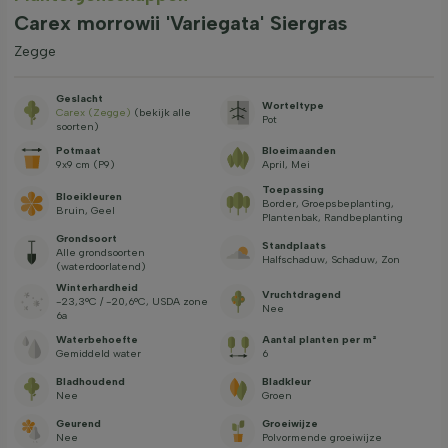
Carex morrowii 'Variegata' Siergras
Zegge
Geslacht
Worteltype
Carex (Zegge)
(bekijk alle
Pot
soorten)
Potmaat
Bloeimaanden
9x9 cm (P9)
April, Mei
Toepassing
Bloeikleuren
Border, Groepsbeplanting,
Bruin, Geel
Plantenbak, Randbeplanting
Grondsoort
Standplaats
Alle grondsoorten
Halfschaduw, Schaduw, Zon
(waterdoorlatend)
Winterhardheid
Vruchtdragend
-23,3°C / -20,6°C, USDA zone
Nee
6a
Waterbehoefte
Aantal planten per m²
Gemiddeld water
6
Bladhoudend
Bladkleur
Nee
Groen
Geurend
Groeiwijze
Nee
Polvormende groeiwijze