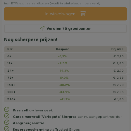
incl. BTW. excl. verzendkosten (wordt in winkelwagen berekend)
In winkelwagen
Verdien
75
groeipunten
Nog scherpere prijzen!
Stk.
Bespaar
Prijs/­St.
6+
-6,3%
€ 2,95
12+
-9,5%
€ 2,85
24+
-14,3%
€ 2,70
72+
-19,0%
€ 2,55
144+
-30,2%
€ 2,20
288+
-34,9%
€ 2,05
576+
-41,3%
€ 1,85
Kies zelf
uw leverweek
Carex morrowii 'Variegata' Siergras
kan nu aangeplant worden
Aangroeigarantie
Kopersbescherming
via Trusted Shops