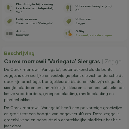
Planthoogte bij levering
Volwassen hoogte (cm)
(exclusief wortelgestel)
40
5-10
Latijnse naam
Volksnaam
Carex morrowii 'Variegata'
Zegge
Art. nr.
Giftig
1000208
Zie veelgestelde vragen
Beschrijving
Carex morrowii 'Variegata' Siergras
| Zegge
De Carex morrowii 'Variegata', beter bekend als de bonte
zegge, is een sierlijke en veelzijdige plant die zich onderscheidt
door zijn prachtige, bontgekleurde bladeren. Met zijn elegante,
sierlijke bladeren en aantrekkelijke kleuren is het een uitstekende
keuze voor borders, groepsbeplanting, randbeplanting en
plantenbakken.
De Carex morrowii 'Variegata' heeft een polvormige groeiwijze
en groeit tot een hoogte van ongeveer 40 cm. Deze zegge is
groenblijvend en behoudt zijn aantrekkelijke bladkleur het hele
jaar door.