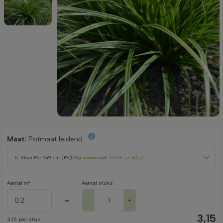
Maat:
Potmaat leidend
5-10cm
|
Pot 9x9 cm (P9)
|
Op voorraad
: 5998 stuk(s)
Aantal m²
Aantal stuks
=
-
+
3,15
3,15
per stuk