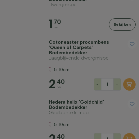
Dwergmispel
1
70
Bekijken
va
Winterhardheid
Cotoneaster procumbens
'Queen of Carpets'
Bladhoudend
Bodembedekker
Laagblijvende dwergmispel
Geurend
5-10cm
2
40
-
+
va
Vruchtdragend
Hedera helix 'Goldchild'
Bodembedekker
Grondsoort
Geelbonte klimop
5-10cm
Filter toepassen
2
40