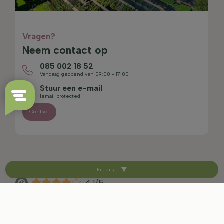
Vragen?
Neem contact op
085 002 18 52
Vandaag geopend van 09:00 - 17:00
Stuur een e-mail
[email protected]
Contact
Filters
4.1/5