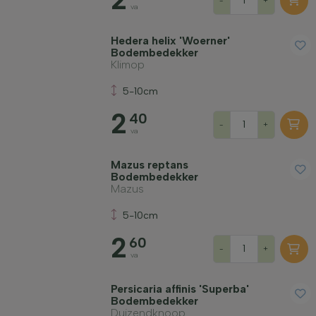
-
+
va
Hedera helix 'Woerner'
Bodembedekker
Klimop
5-10cm
2
40
-
+
va
Mazus reptans
Bodembedekker
Mazus
5-10cm
2
60
-
+
va
Persicaria affinis 'Superba'
Bodembedekker
Duizendknoop