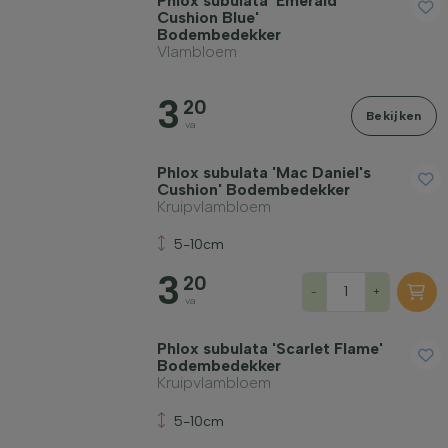
Phlox subulata 'Emerald
Cushion Blue'
Bodembedekker
Vlambloem
3
20
Bekijken
va
Phlox subulata 'Mac Daniel's
Cushion' Bodembedekker
Kruipvlambloem
5-10cm
3
20
-
+
va
Phlox subulata 'Scarlet Flame'
Bodembedekker
Kruipvlambloem
5-10cm