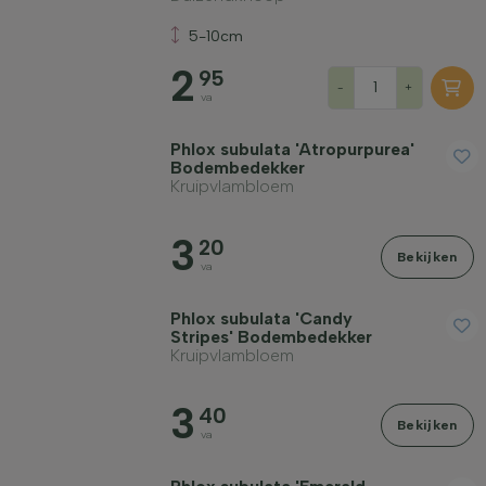
5-10cm
2
95
-
+
va
Phlox subulata 'Atropurpurea'
Bodembedekker
Kruipvlambloem
3
20
Bekijken
va
Phlox subulata 'Candy
Stripes' Bodembedekker
Kruipvlambloem
3
40
Bekijken
va