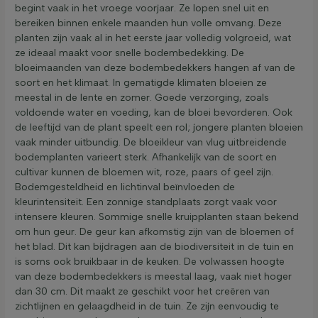
begint vaak in het vroege voorjaar. Ze lopen snel uit en
bereiken binnen enkele maanden hun volle omvang. Deze
planten zijn vaak al in het eerste jaar volledig volgroeid, wat
ze ideaal maakt voor snelle bodembedekking. De
bloeimaanden van deze bodembedekkers hangen af van de
soort en het klimaat. In gematigde klimaten bloeien ze
meestal in de lente en zomer. Goede verzorging, zoals
voldoende water en voeding, kan de bloei bevorderen. Ook
de leeftijd van de plant speelt een rol; jongere planten bloeien
vaak minder uitbundig. De bloeikleur van vlug uitbreidende
bodemplanten varieert sterk. Afhankelijk van de soort en
cultivar kunnen de bloemen wit, roze, paars of geel zijn.
Bodemgesteldheid en lichtinval beïnvloeden de
kleurintensiteit. Een zonnige standplaats zorgt vaak voor
intensere kleuren. Sommige snelle kruipplanten staan bekend
om hun geur. De geur kan afkomstig zijn van de bloemen of
het blad. Dit kan bijdragen aan de biodiversiteit in de tuin en
is soms ook bruikbaar in de keuken. De volwassen hoogte
van deze bodembedekkers is meestal laag, vaak niet hoger
dan 30 cm. Dit maakt ze geschikt voor het creëren van
zichtlijnen en gelaagdheid in de tuin. Ze zijn eenvoudig te