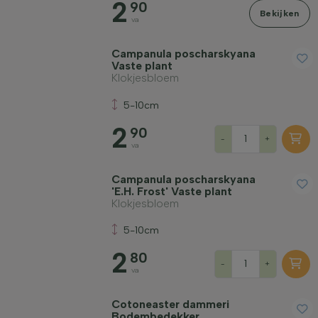
2
90
Bekijken
Standplaats
va
Campanula poscharskyana
Groeivorm
Vaste plant
Klokjesbloem
5-10cm
Toepassing
2
90
-
+
va
Bloeikleur
Campanula poscharskyana
'E.H. Frost' Vaste plant
Bloeimaand
Klokjesbloem
5-10cm
Bladkleur
2
80
-
+
va
Prijs
Cotoneaster dammeri
Bodembedekker