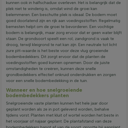
kunnen ook in halfschaduw overleven. Het is belangrijk dat de
plek niet te winderig is, omdat wind de groei kan
belemmeren. Een beschutte plek is ideaal. De bodem moet
goed doorlatend zijn en rijk aan voedingsstoffen. Regelmatig
bemesten helpt om de groei te bevorderen. Een vochtige
bodem is belangrijk, maar zorg ervoor dat er geen water blijft
staan. De grondsoort speelt een rol; zandgrond is vaak te
droog, terwijl kleigrond te nat kan zijn. Een neutrale tot licht
zure pH-waarde is het beste voor deze vlug groeiende
bodembedekkers. Dit zorgt ervoor dat de planten de
voedingsstoffen goed kunnen opnemen. Door de juiste
omstandigheden te creëren, kunnen deze snelle
grondbedekkers effectief onkruid onderdrukken en zorgen
voor een snelle bodembedekking in de tuin.
Wanneer en hoe snelgroeiende
bodembedekkers planten
Snelgroeiende vaste planten kunnen het hele jaar door
geplant worden als ze in pot geleverd worden, behalve
tijdens vorst. Planten met kluit of wortel worden het beste in
het voorjaar of najaar geplant. De plantafstand van deze
bodembedekkers hangt af van de soort, grootte bij aanplant