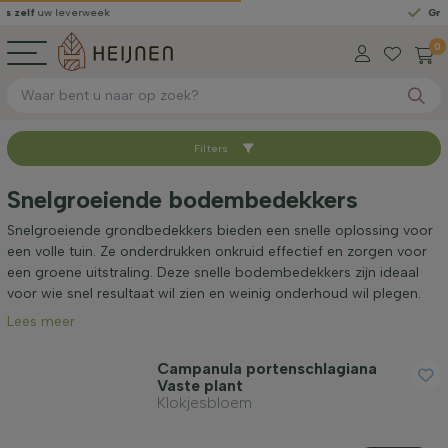
leverweek
Gratis geleve
0
Filters
Sorteer op
Snelgroeiende bodembedekkers
Beschikbaar
Snelgroeiende grondbedekkers bieden een snelle oplossing voor
een volle tuin. Ze onderdrukken onkruid effectief en zorgen voor
een groene uitstraling. Deze snelle bodembedekkers zijn ideaal
Hoogte bij levering (cm)
voor wie snel resultaat wil zien en weinig onderhoud wil plegen.
Lees meer
Volwassen hoogte (cm)
Campanula portenschlagiana
Vaste plant
Klokjesbloem
Geslacht