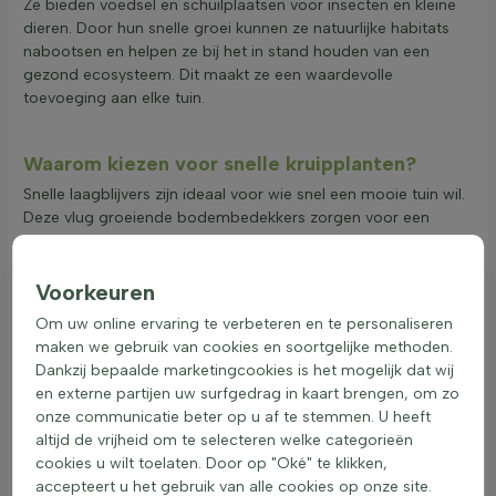
Ze bieden voedsel en schuilplaatsen voor insecten en kleine
dieren. Door hun snelle groei kunnen ze natuurlijke habitats
nabootsen en helpen ze bij het in stand houden van een
gezond ecosysteem. Dit maakt ze een waardevolle
toevoeging aan elke tuin.
Waarom kiezen voor snelle kruipplanten?
Snelle laagblijvers zijn ideaal voor wie snel een mooie tuin wil.
Deze vlug groeiende bodembedekkers zorgen voor een
snelle bodembedekking en helpen onkruid onderdrukken. Ze
zijn perfect voor verschillende toepassingen in de tuin:
Voorkeuren
Gebruik snelgroeiende bodembedekkers als border om
een nette afwerking te creëren.
Om uw online ervaring te verbeteren en te personaliseren
Voor groepsbeplanting of vakbeplanting zijn snelle
maken we gebruik van cookies en soortgelijke methoden.
grondbedekkers een uitstekende keuze.
Dankzij bepaalde marketingcookies is het mogelijk dat wij
Als bodembedekker voor hellingen helpen ze erosie te
en externe partijen uw surfgedrag in kaart brengen, om zo
voorkomen en zorgen ze voor stabiliteit.
onze communicatie beter op u af te stemmen. U heeft
Ze kunnen ook dienen als randbeplanting om paden of
altijd de vrijheid om te selecteren welke categorieën
gazons te omlijsten.
cookies u wilt toelaten. Door op "Oké" te klikken,
In een schaduwtuin bieden deze bodembedekkers een
accepteert u het gebruik van alle cookies op onze site.