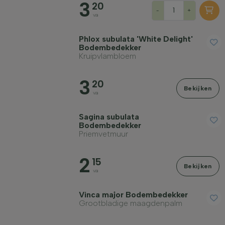
3
20
-
+
va
Phlox subulata 'White Delight'
Bodembedekker
Kruipvlambloem
3
20
Bekijken
va
Sagina subulata
Bodembedekker
Priemvetmuur
2
15
Bekijken
va
Vinca major Bodembedekker
Grootbladige maagdenpalm