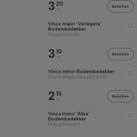
3
20
Bekijken
va
Vinca major 'Variegata'
Bodembedekker
Maagdenpalm
3
10
Bekijken
va
Vinca minor Bodembedekker
Kleinbladige maagdenpalm
2
15
Bekijken
va
Vinca minor 'Alba'
Bodembedekker
Maagdenpalm