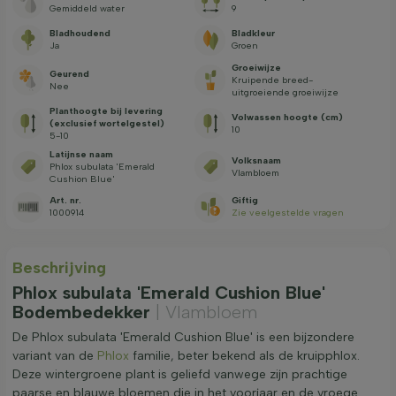
Gemiddeld water
9
Bladhoudend
Bladkleur
Ja
Groen
Groeiwijze
Geurend
Kruipende breed-
Nee
uitgroeiende groeiwijze
Planthoogte bij levering
Volwassen hoogte (cm)
(exclusief wortelgestel)
10
5-10
Latijnse naam
Volksnaam
Phlox subulata 'Emerald
Vlambloem
Cushion Blue'
Art. nr.
Giftig
1000914
Zie veelgestelde vragen
Beschrijving
Phlox subulata 'Emerald Cushion Blue'
Bodembedekker
| Vlambloem
De Phlox subulata 'Emerald Cushion Blue' is een bijzondere
variant van de
Phlox
familie, beter bekend als de kruipphlox.
Deze wintergroene plant is geliefd vanwege zijn prachtige
paarse en blauwe bloemen die in het voorjaar en de vroege