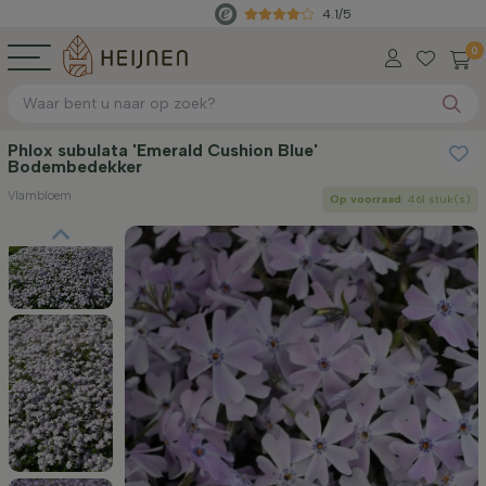
4.1/5
Rec
0
Phlox subulata 'Emerald Cushion Blue'
Bodembedekker
Vlambloem
Op voorraad
: 461 stuk(s)