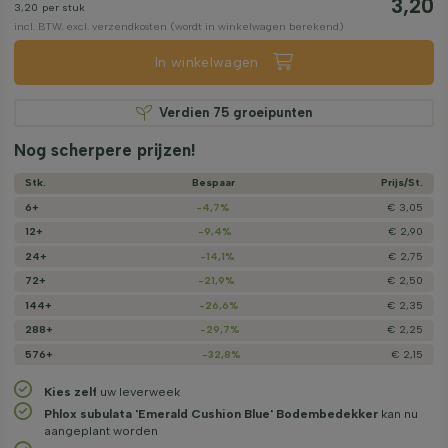
3,20
3,20
per stuk
incl. BTW. excl. verzendkosten (wordt in winkelwagen berekend)
In winkelwagen
Verdien
75
groeipunten
Nog scherpere prijzen!
Stk.
Bespaar
Prijs/­St.
6+
-4,7%
€ 3,05
12+
-9,4%
€ 2,90
24+
-14,1%
€ 2,75
72+
-21,9%
€ 2,50
144+
-26,6%
€ 2,35
288+
-29,7%
€ 2,25
576+
-32,8%
€ 2,15
Kies zelf
uw leverweek
Phlox subulata 'Emerald Cushion Blue' Bodembedekker
kan nu
aangeplant worden