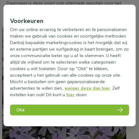
Daarnaast is deze soort ook uitermate geschikt voor het
gebruik in potten en plantenbakken, zowel in de tuin als op
het terras of balkon.
Voorkeuren
Om uw online ervaring te verbeteren en te personaliseren
maken we gebruik van cookies en soortgelijke methoden.
Dankzij bepaalde marketingcookies is het mogelijk dat wij
en externe partijen uw surfgedrag in kaart brengen, om zo
onze communicatie beter op u af te stemmen. U heeft
altijd de vrijheid om te selecteren welke categorieën
cookies u wilt toelaten. Door op "Oké" te klikken,
accepteert u het gebruik van alle cookies op onze site.
Mocht u besluiten om geen gepersonaliseerde
advertenties te willen zien,
weiger deze dan hier
. Zelf
instellen kan ook! Dit kunt u
hier
doen.
Oké