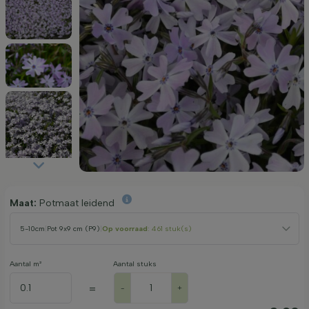
Maat:
Potmaat leidend
5-10cm
|
Pot 9x9 cm (P9)
|
Op voorraad
: 461 stuk(s)
Aantal m²
Aantal stuks
=
-
+