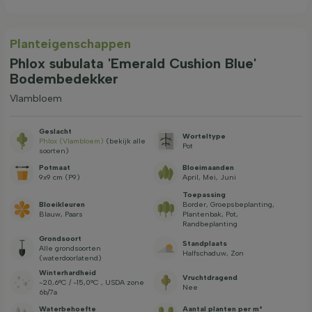
Planteigenschappen
Phlox subulata 'Emerald Cushion Blue'
Bodembedekker
Vlambloem
Geslacht
Worteltype
Phlox (Vlambloem)
(bekijk alle
Pot
soorten)
Potmaat
Bloeimaanden
9x9 cm (P9)
April, Mei, Juni
Toepassing
Bloeikleuren
Border, Groepsbeplanting,
Blauw, Paars
Plantenbak, Pot,
Randbeplanting
Grondsoort
Standplaats
Alle grondsoorten
Halfschaduw, Zon
(waterdoorlatend)
Winterhardheid
Vruchtdragend
-20,6°C / -15,0°C , USDA zone
Nee
6b/7a
Waterbehoefte
Aantal planten per m²