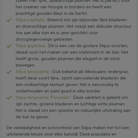
stelen met fijne, zijdeachtige pluimen. Het is perfect voor
het creëren van hoogte in borders en heeft een
prachtige gouden kleur in de herfst.
Stipa capillata
: Bekend om zijn bijzonder fijne bladeren
en zilverachtige pluimen. Het voegt een delicate structuur
toe aan elke tuin en is zeer geschikt voor
droogtegevoelige gebieden.
Stipa gigantea
: Dit is een van de grotere Stipa-soorten,
ideaal voor het maken van een statement in de tuin. Het
heeft grote, gouden pluimen die elegant in de wind
bewegen.
Stipa tenuissima
: Ook bekend als Mexicaans vedergras,
heeft deze soort fijne, zacht aanvoelende bladeren die
een wolkachtige textuur geven. Het is eenvoudig te
onderhouden en past goed in elke border.
Stipa tenuissima 'Ponytails'
: Deze variëteit is geliefd om
zijn zachte, groene bladeren en luchtige witte pluimen.
Het is ideaal om een speelse en natuurlijke uitstraling aan
de tuin te geven.
De veelzijdigheid en schoonheid van Stipa maken het tot een
uitstekende keuze voor elke tuinstijl. Deze populaire en