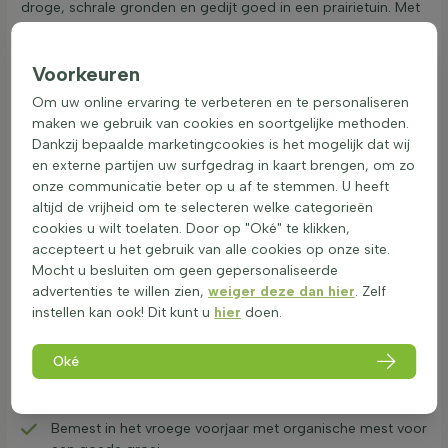
droge, schrale gronden en gedijt goed in een prairietuin. Met
zijn sierwaarde in zowel zomer als winter is het een aanwinst
in de mediterrane border of droogtuin. Deze plant is bestand
Voorkeuren
tegen droogte en hitte, wat hem een uitstekende keuze
maakt voor een luchtig en beweeglijk siergras in de tuin.
Om uw online ervaring te verbeteren en te personaliseren
Onderhoud van Stipa: snoeien en hergroei
maken we gebruik van cookies en soortgelijke methoden.
stimuleren
Dankzij bepaalde marketingcookies is het mogelijk dat wij
en externe partijen uw surfgedrag in kaart brengen, om zo
Stipa, ook bekend als vedergras, is een populair siergras in
onze communicatie beter op u af te stemmen. U heeft
tuinen. Het is een droogtetolerante plant die vooral in de
altijd de vrijheid om te selecteren welke categorieën
zomer prachtig is in borders en prairietuinen. Structuurgras
cookies u wilt toelaten. Door op "Oké" te klikken,
biedt zaden die vogels aantrekken. Zorg voor stipa is
accepteert u het gebruik van alle cookies op onze site.
belangrijk voor een gezonde groei en een prachtig tuinbeeld.
Mocht u besluiten om geen gepersonaliseerde
Hieronder staan de belangrijkste onderhoudstips voor stipa:
advertenties te willen zien,
weiger deze dan hier
. Zelf
Zorg voor een zonnige plek met goed doorlatende
instellen kan ook! Dit kunt u
hier
doen.
grond.
Snoei in maart volledig terug tot 5-10 cm om een
Oké
gezonde hergroei te stimuleren.
Gebruik een scherpe snoeischaar voor het beste
resultaat.
Bemest in het vroege voorjaar met organische mest voor