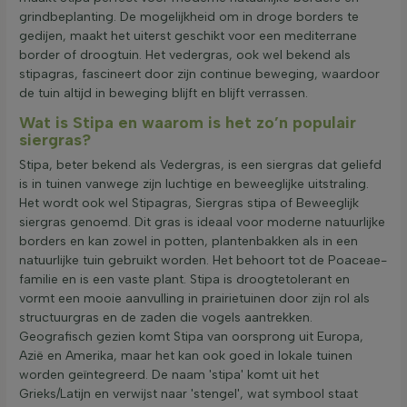
grindbeplanting. De mogelijkheid om in droge borders te
gedijen, maakt het uiterst geschikt voor een mediterrane
border of droogtuin. Het vedergras, ook wel bekend als
stipagras, fascineert door zijn continue beweging, waardoor
de tuin altijd in beweging blijft en blijft verrassen.
Wat is Stipa en waarom is het zo’n populair
siergras?
Stipa, beter bekend als Vedergras, is een siergras dat geliefd
is in tuinen vanwege zijn luchtige en beweeglijke uitstraling.
Het wordt ook wel Stipagras, Siergras stipa of Beweeglijk
siergras genoemd. Dit gras is ideaal voor moderne natuurlijke
borders en kan zowel in potten, plantenbakken als in een
natuurlijke tuin gebruikt worden. Het behoort tot de Poaceae-
familie en is een vaste plant. Stipa is droogtetolerant en
vormt een mooie aanvulling in prairietuinen door zijn rol als
structuurgras en de zaden die vogels aantrekken.
Geografisch gezien komt Stipa van oorsprong uit Europa,
Azië en Amerika, maar het kan ook goed in lokale tuinen
worden geïntegreerd. De naam 'stipa' komt uit het
Grieks/Latijn en verwijst naar 'stengel', wat symbool staat