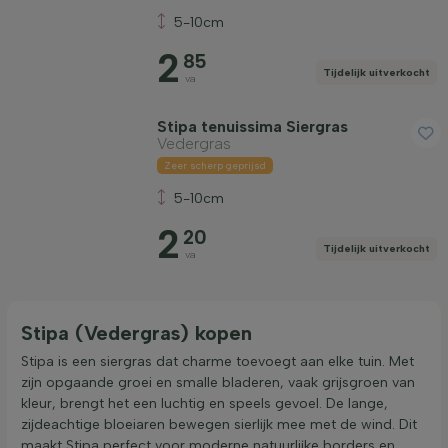
5-10cm
Bladhoudend
2
85
Tijdelijk uitverkocht
va
Filter toepassen
Stipa tenuissima Siergras
Vedergras
Zeer scherp geprijsd
5-10cm
2
20
Tijdelijk uitverkocht
va
Stipa (Vedergras) kopen
Stipa is een siergras dat charme toevoegt aan elke tuin. Met
zijn opgaande groei en smalle bladeren, vaak grijsgroen van
kleur, brengt het een luchtig en speels gevoel. De lange,
zijdeachtige bloeiaren bewegen sierlijk mee met de wind. Dit
maakt Stipa perfect voor moderne natuurlijke borders en