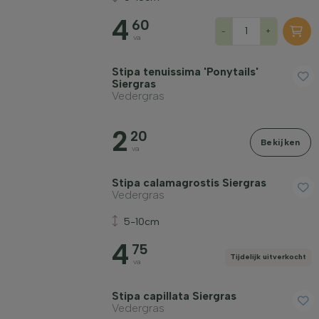
Groeivorm
4
60
-
+
va
Toepassing
Stipa tenuissima 'Ponytails'
Siergras
Vedergras
Bloeikleur
2
20
Bekijken
va
Bloeimaand
Stipa calamagrostis Siergras
Vedergras
Prijs
5-10cm
4
75
Tijdelijk uitverkocht
va
Stipa capillata Siergras
Winterhardheid
Vedergras