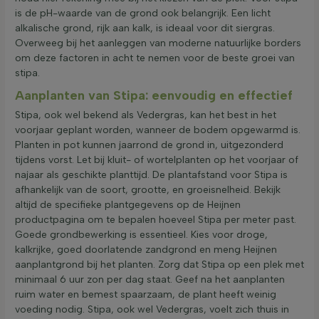
is de pH-waarde van de grond ook belangrijk. Een licht
alkalische grond, rijk aan kalk, is ideaal voor dit siergras.
Overweeg bij het aanleggen van moderne natuurlijke borders
om deze factoren in acht te nemen voor de beste groei van
stipa.
Aanplanten van Stipa: eenvoudig en effectief
Stipa, ook wel bekend als Vedergras, kan het best in het
voorjaar geplant worden, wanneer de bodem opgewarmd is.
Planten in pot kunnen jaarrond de grond in, uitgezonderd
tijdens vorst. Let bij kluit- of wortelplanten op het voorjaar of
najaar als geschikte planttijd. De plantafstand voor Stipa is
afhankelijk van de soort, grootte, en groeisnelheid. Bekijk
altijd de specifieke plantgegevens op de Heijnen
productpagina om te bepalen hoeveel Stipa per meter past.
Goede grondbewerking is essentieel. Kies voor droge,
kalkrijke, goed doorlatende zandgrond en meng Heijnen
aanplantgrond bij het planten. Zorg dat Stipa op een plek met
minimaal 6 uur zon per dag staat. Geef na het aanplanten
ruim water en bemest spaarzaam, de plant heeft weinig
voeding nodig. Stipa, ook wel Vedergras, voelt zich thuis in