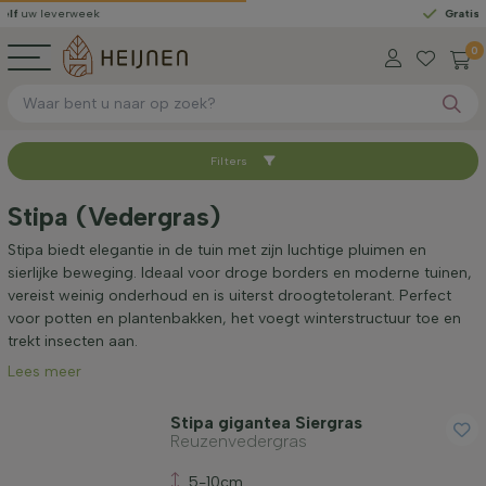
everweek
Gratis gelever
0
Filters
Sorteer op
Stipa (Vedergras)
Beschikbaar
Stipa biedt elegantie in de tuin met zijn luchtige pluimen en
sierlijke beweging. Ideaal voor droge borders en moderne tuinen,
vereist weinig onderhoud en is uiterst droogtetolerant. Perfect
Hoogte bij levering (cm)
voor potten en plantenbakken, het voegt winterstructuur toe en
trekt insecten aan.
Lees meer
Volwassen hoogte (cm)
Stipa gigantea Siergras
Reuzenvedergras
Standplaats
5-10cm