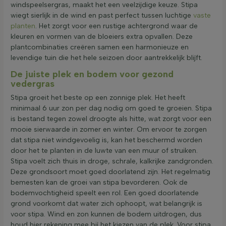
windspeelsergras, maakt het een veelzijdige keuze. Stipa
wiegt sierlijk in de wind en past perfect tussen luchtige
vaste
planten
. Het zorgt voor een rustige achtergrond waar de
kleuren en vormen van de bloeiers extra opvallen. Deze
plantcombinaties creëren samen een harmonieuze en
levendige tuin die het hele seizoen door aantrekkelijk blijft.
De juiste plek en bodem voor gezond
vedergras
Stipa groeit het beste op een zonnige plek. Het heeft
minimaal 6 uur zon per dag nodig om goed te groeien. Stipa
is bestand tegen zowel droogte als hitte, wat zorgt voor een
mooie sierwaarde in zomer en winter. Om ervoor te zorgen
dat stipa niet windgevoelig is, kan het beschermd worden
door het te planten in de luwte van een muur of struiken.
Stipa voelt zich thuis in droge, schrale, kalkrijke zandgronden.
Deze grondsoort moet goed doorlatend zijn. Het regelmatig
bemesten kan de groei van stipa bevorderen. Ook de
bodemvochtigheid speelt een rol. Een goed doorlatende
grond voorkomt dat water zich ophoopt, wat belangrijk is
voor stipa. Wind en zon kunnen de bodem uitdrogen, dus
houd hier rekening mee bij het kiezen van de plek. Voor stipa