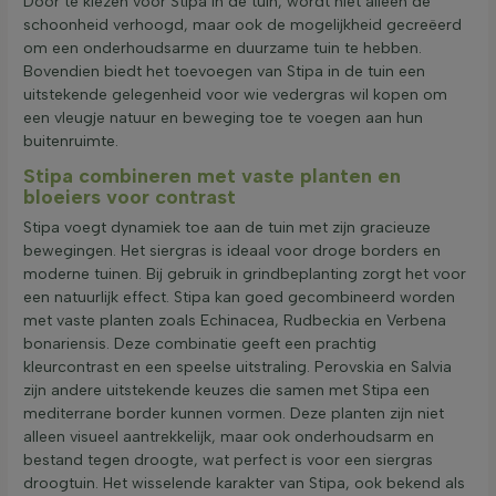
Door te kiezen voor Stipa in de tuin, wordt niet alleen de
schoonheid verhoogd, maar ook de mogelijkheid gecreëerd
om een onderhoudsarme en duurzame tuin te hebben.
Bovendien biedt het toevoegen van Stipa in de tuin een
uitstekende gelegenheid voor wie vedergras wil kopen om
een vleugje natuur en beweging toe te voegen aan hun
buitenruimte.
Stipa combineren met vaste planten en
bloeiers voor contrast
Stipa voegt dynamiek toe aan de tuin met zijn gracieuze
bewegingen. Het siergras is ideaal voor droge borders en
moderne tuinen. Bij gebruik in grindbeplanting zorgt het voor
een natuurlijk effect. Stipa kan goed gecombineerd worden
met vaste planten zoals Echinacea, Rudbeckia en Verbena
bonariensis. Deze combinatie geeft een prachtig
kleurcontrast en een speelse uitstraling. Perovskia en Salvia
zijn andere uitstekende keuzes die samen met Stipa een
mediterrane border kunnen vormen. Deze planten zijn niet
alleen visueel aantrekkelijk, maar ook onderhoudsarm en
bestand tegen droogte, wat perfect is voor een siergras
droogtuin. Het wisselende karakter van Stipa, ook bekend als