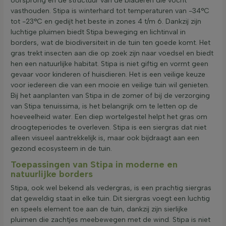
oorsprong en de structuur van de bladeren die vocht
vasthouden. Stipa is winterhard tot temperaturen van -34°C
tot -23°C en gedijt het beste in zones 4 t/m 6. Dankzij zijn
luchtige pluimen biedt Stipa beweging en lichtinval in
borders, wat de biodiversiteit in de tuin ten goede komt. Het
gras trekt insecten aan die op zoek zijn naar voedsel en biedt
hen een natuurlijke habitat. Stipa is niet giftig en vormt geen
gevaar voor kinderen of huisdieren. Het is een veilige keuze
voor iedereen die van een mooie en veilige tuin wil genieten.
Bij het aanplanten van Stipa in de zomer of bij de verzorging
van Stipa tenuissima, is het belangrijk om te letten op de
hoeveelheid water. Een diep wortelgestel helpt het gras om
droogteperiodes te overleven. Stipa is een siergras dat niet
alleen visueel aantrekkelijk is, maar ook bijdraagt aan een
gezond ecosysteem in de tuin.
Toepassingen van Stipa in moderne en
natuurlijke borders
Stipa, ook wel bekend als vedergras, is een prachtig siergras
dat geweldig staat in elke tuin. Dit siergras voegt een luchtig
en speels element toe aan de tuin, dankzij zijn sierlijke
pluimen die zachtjes meebewegen met de wind. Stipa is niet