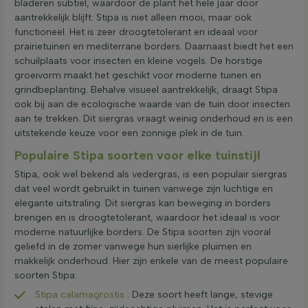
bladeren subtiel, waardoor de plant het hele jaar door
aantrekkelijk blijft. Stipa is niet alleen mooi, maar ook
functioneel. Het is zeer droogtetolerant en ideaal voor
prairietuinen en mediterrane borders. Daarnaast biedt het een
schuilplaats voor insecten en kleine vogels. De horstige
groeivorm maakt het geschikt voor moderne tuinen en
grindbeplanting. Behalve visueel aantrekkelijk, draagt Stipa
ook bij aan de ecologische waarde van de tuin door insecten
aan te trekken. Dit siergras vraagt weinig onderhoud en is een
uitstekende keuze voor een zonnige plek in de tuin.
Populaire Stipa soorten voor elke tuinstijl
Stipa, ook wel bekend als vedergras, is een populair siergras
dat veel wordt gebruikt in tuinen vanwege zijn luchtige en
elegante uitstraling. Dit siergras kan beweging in borders
brengen en is droogtetolerant, waardoor het ideaal is voor
moderne natuurlijke borders. De Stipa soorten zijn vooral
geliefd in de zomer vanwege hun sierlijke pluimen en
makkelijk onderhoud. Hier zijn enkele van de meest populaire
soorten Stipa:
Stipa calamagrostis
: Deze soort heeft lange, stevige