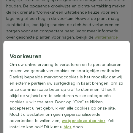
houden. De opgaande groeiwijze en dichte vertakking maken
de Ilex crenata 'Convexa' een uitstekende keuze voor een
lage heg of een heg in de voortuin. Hoewel de plant matig
zichtdicht is, kan tijdig snoeien de dichtheid verbeteren en
zorgen voor een compactere haag. Voor meer informatie
over geschikte planten voor hagen, bekijk de
winterharde
haagplanten
.
Ilex crenata 'Convexa' is een uitstekende keuze voor een haag
Voorkeuren
of heg in de tuin. Deze plant is winterhard tot temperaturen
van -17,8°C tot -23,3°C en valt in USDA zone 6. De
Om uw online ervaring te verbeteren en te personaliseren
winterhardheid kan echter variëren afhankelijk van de
maken we gebruik van cookies en soortgelijke methoden.
standplaats en de bodemgesteldheid. Een beschutte plek
Dankzij bepaalde marketingcookies is het mogelijk dat wij
met goede drainage is ideaal. Ilex crenata 'Convexa' gedijt
en externe partijen uw surfgedrag in kaart brengen, om zo
goed op alle grondsoorten, zolang de grond goed
onze communicatie beter op u af te stemmen. U heeft
gedraineerd is. Te natte grond kan schadelijk zijn, dus zorg
altijd de vrijheid om te selecteren welke categorieën
ervoor dat de bodem niet te vochtig blijft. Deze
haagplant
cookies u wilt toelaten. Door op "Oké" te klikken,
draagt bij aan de biodiversiteit in de tuin. De bloemen, die in
accepteert u het gebruik van alle cookies op onze site.
mei en juni bloeien, zijn wit en trekken bijen en vlinders aan.
Mocht u besluiten om geen gepersonaliseerde
Hoewel de plant giftig is, is hij bij normaal gebruik in de tuin
advertenties te willen zien,
weiger deze dan hier
. Zelf
ongevaarlijk voor mens en dier. Het is echter verstandig om
instellen kan ook! Dit kunt u
hier
doen.
voorzichtig te zijn met kinderen en huisdieren. De sierwaarde