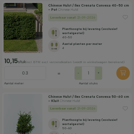
Chinese Hulst / Ilex Crenata Convexa 40-50 cm
- Pot
Chinese Hulst
Leverbaar vanaf:
21-09-2026
Planthoogte bij levering (exclusief
wortelgestel)
40-50
Aantal planten per meter
4
10,15
stuk
incl. BTW. excl. verzendkosten (wordt in winkelwagen berekend)
=
-
+
Aantal meter
Aantal stuks
Chinese Hulst / Ilex Crenata Convexa 50-60 cm
- Kluit
Chinese Hulst
Leverbaar vanaf:
21-09-2026
Planthoogte bij levering (exclusief
wortelgestel)
50-60