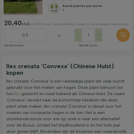
Aantal planten per meter
3
20,40
stuk
incl. BTW. excl. verzendkosten (wordt in winkelwagen berekend)
=
-
+
Aantal meter
Aantal stuks
Ilex crenata 'Convexa' (Chinese Hulst)
kopen
Ilex crenata 'Convexa' is een veelzijdige plant die vaak wordt
gebruikt voor het maken van hagen. Deze plant behoort tot
het
Ilex
geslacht en staat bekend als Chinese Hulst. De naam
'Convexa' verwijst naar de bolvormige bladeren die deze
plant uniek maken. Ilex crenata 'Convexa' is ideaal voor het
creëren van compacte hagen in de tuin. Het is een
uitstekende keuze voor wie op zoek is naar een alternatief
voor de Buxus, omdat het bladhoudend is en het hele jaar
door groen blijft. Bovendien zijn de bloemen een waardevolle