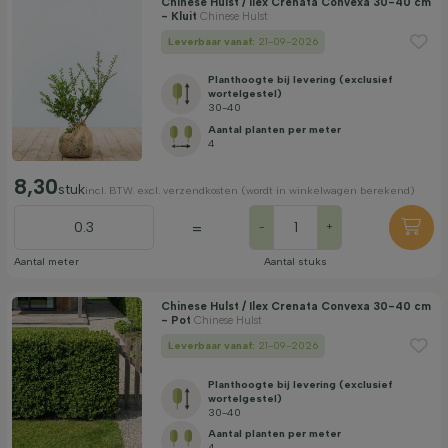
Chinese Hulst / Ilex Crenata Convexa 30-40 cm
- Kluit
Chinese Hulst
Leverbaar vanaf:
21-09-2026
Planthoogte bij levering (exclusief
wortelgestel)
30-40
Aantal planten per meter
4
8,30
stuk
incl. BTW. excl. verzendkosten (wordt in winkelwagen berekend)
=
-
+
Aantal meter
Aantal stuks
Chinese Hulst / Ilex Crenata Convexa 30-40 cm
- Pot
Chinese Hulst
Leverbaar vanaf:
21-09-2026
Planthoogte bij levering (exclusief
wortelgestel)
30-40
Aantal planten per meter
4