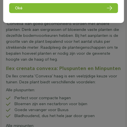
van Ilex crenata 'Convexa' ligt in zijn compacte groei en het
Oké
feit dat hij het hele jaar door groen blijft. Dit maakt hem ideaal
voor een lage heg of een heg in de voortuin. Ilex crenata
'Convexa' kan goed gecombineerd worden met andere
planten. Denk aan siergrassen of bloeiende vaste planten die
dezelfde bodemvoorkeuren hebben. Bij het aanplanten is de
grootte van de plant bepalend voor het aantal stuks per
strekkende meter. Raadpleeg de planteigenschappen om te
bepalen hoeveel planten er nodig zijn voor de gewenste
hoogte van de haag of heg.
Ilex crenata convexa: Pluspunten en Minpunten
De Ilex crenata 'Convexa' haag is een veelzijdige keuze voor
tuinen. Deze plant biedt verschillende voordelen:
Alle pluspunten:
Perfect voor compacte hagen
Bloemen zijn een nectarbron voor bijen
Goede vervanger voor Buxus
Bladhoudend, dus het hele jaar door groen
Alle minpunten: