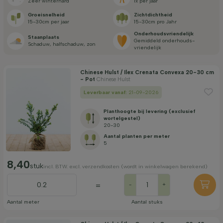
zeer winterhard
1x per jaar
Toepassing
Groei­snelheid
Zicht­dichtheid
15-30cm per jaar
15-30cm pro Jahr
Onderhouds­vriendelijk
Staan­plaats
gemiddeld onderhouds­
Bloeimaand
schaduw, halfschaduw, zon
vriendelijk
Chinese Hulst / Ilex Crenata Convexa 20-30 cm
Prijs
- Pot
Chinese Hulst
Leverbaar vanaf:
21-09-2026
Planthoogte bij levering (exclusief
wortelgestel)
20-30
Aantal planten per meter
5
Winterhardheid
8,40
stuk
incl. BTW. excl. verzendkosten (wordt in winkelwagen berekend)
Filter toepassen
=
-
+
Aantal meter
Aantal stuks