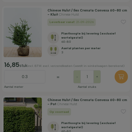
Chinese Hulst / Ilex Crenata Convexa 60-80 cm
- Kluit
Chinese Hulst
Leverbaar vanaf:
21-09-2026
Planthoogte bij levering (exclusief
wortelgestel)
60-80
Aantal planten per meter
3
16,85
stuk
incl. BTW. excl. verzendkosten (wordt in winkelwagen berekend)
=
-
+
Aantal meter
Aantal stuks
Chinese Hulst / Ilex Crenata Convexa 60-80 cm
- Pot
Chinese Hulst
Op voorraad
Planthoogte bij levering (exclusief
wortelgestel)
60-80