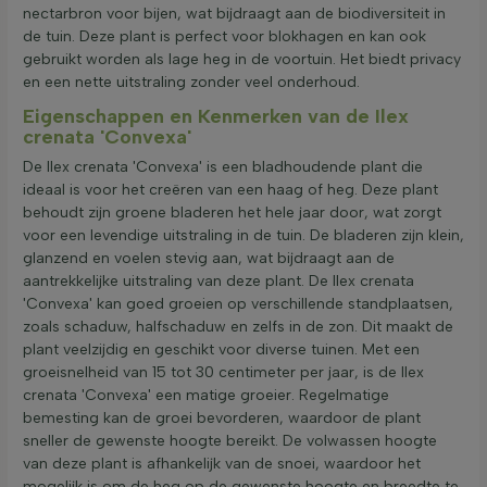
nectarbron voor bijen, wat bijdraagt aan de biodiversiteit in
de tuin. Deze plant is perfect voor blokhagen en kan ook
gebruikt worden als lage heg in de voortuin. Het biedt privacy
en een nette uitstraling zonder veel onderhoud.
Eigenschappen en Kenmerken van de Ilex
crenata 'Convexa'
De Ilex crenata 'Convexa' is een bladhoudende plant die
ideaal is voor het creëren van een haag of heg. Deze plant
behoudt zijn groene bladeren het hele jaar door, wat zorgt
voor een levendige uitstraling in de tuin. De bladeren zijn klein,
glanzend en voelen stevig aan, wat bijdraagt aan de
aantrekkelijke uitstraling van deze plant. De Ilex crenata
'Convexa' kan goed groeien op verschillende standplaatsen,
zoals schaduw, halfschaduw en zelfs in de zon. Dit maakt de
plant veelzijdig en geschikt voor diverse tuinen. Met een
groeisnelheid van 15 tot 30 centimeter per jaar, is de Ilex
crenata 'Convexa' een matige groeier. Regelmatige
bemesting kan de groei bevorderen, waardoor de plant
sneller de gewenste hoogte bereikt. De volwassen hoogte
van deze plant is afhankelijk van de snoei, waardoor het
mogelijk is om de heg op de gewenste hoogte en breedte te