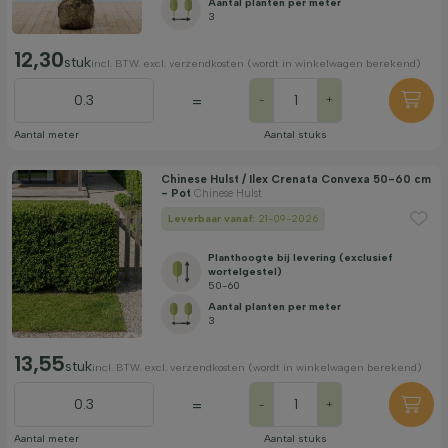
Aantal planten per meter
3
12,30
stuk
incl. BTW. excl. verzendkosten (wordt in winkelwagen berekend)
=
-
+
Aantal meter
Aantal stuks
Chinese Hulst / Ilex Crenata Convexa 50-60 cm
- Pot
Chinese Hulst
Leverbaar vanaf:
21-09-2026
Planthoogte bij levering (exclusief
wortelgestel)
50-60
Aantal planten per meter
3
13,55
stuk
incl. BTW. excl. verzendkosten (wordt in winkelwagen berekend)
=
-
+
Aantal meter
Aantal stuks