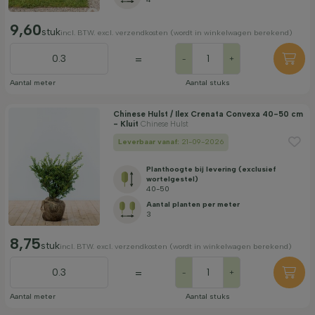
9,60
stuk
incl. BTW. excl. verzendkosten (wordt in winkelwagen berekend)
=
-
+
Aantal meter
Aantal stuks
Chinese Hulst / Ilex Crenata Convexa 40-50 cm
- Kluit
Chinese Hulst
Leverbaar vanaf:
21-09-2026
Planthoogte bij levering (exclusief
wortelgestel)
40-50
Aantal planten per meter
3
8,75
stuk
incl. BTW. excl. verzendkosten (wordt in winkelwagen berekend)
=
-
+
Aantal meter
Aantal stuks