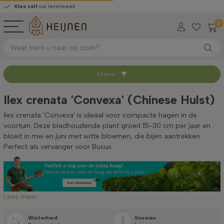
es zelf
uw leverweek
Gra
0
Filters
Sorteer op
Ilex crenata 'Convexa' (Chinese Hulst)
Worteltype
Ilex crenata 'Convexa' is ideaal voor compacte hagen in de
voortuin. Deze bladhoudende plant groeit 15-30 cm per jaar en
bloeit in mei en juni met witte bloemen, die bijen aantrekken.
Hoogte bij levering (cm)
Perfect als vervanger voor Buxus.
Breedte bij levering (cm)
Lees meer
Standplaats
Winterhard
Snoeien