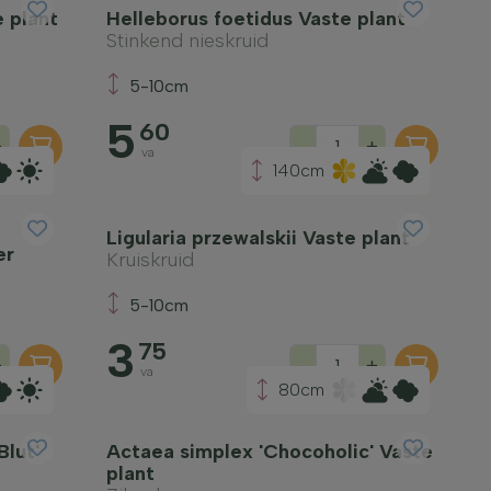
e plant
Helleborus foetidus Vaste plant
Stinkend nieskruid
5-10cm
5
60
+
-
+
va
140cm
Ligularia przewalskii Vaste plant
er
Kruiskruid
5-10cm
3
75
+
-
+
va
80cm
lut'
Actaea simplex 'Chocoholic' Vaste
plant