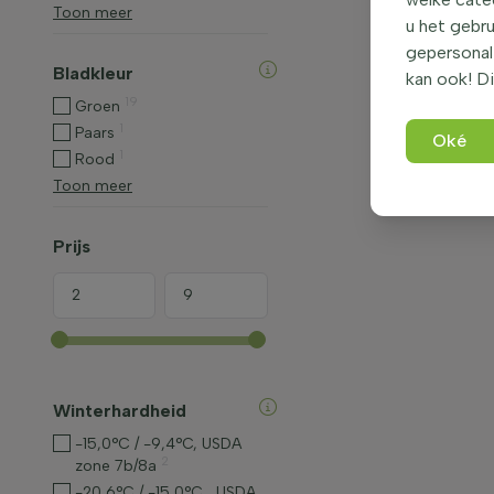
Toon meer
u het gebru
gepersonali
Bladkleur
kan ook! Di
19
Groen
1
Paars
Oké
1
Rood
Toon meer
Prijs
Winterhardheid
-15,0°C / -9,4°C, USDA
2
zone 7b/8a
-20,6°C / -15,0°C , USDA