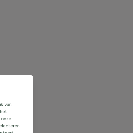
ik van
 het
o onze
selecteren
epteert