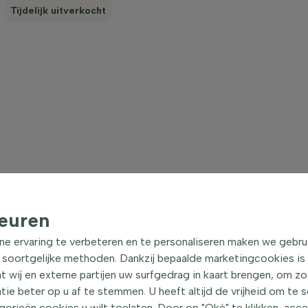
Tijdelijk uitverkocht
euren
ne ervaring te verbeteren en te personaliseren maken we gebru
 soortgelijke methoden. Dankzij bepaalde marketingcookies is
t wij en externe partijen uw surfgedrag in kaart brengen, om z
e beter op u af te stemmen. U heeft altijd de vrijheid om te 
orieën cookies u wilt toelaten. Door op "Oké" te klikken, acc