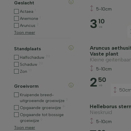
Geslacht
5-10cm
1
Actaea
1
3
Anemone
10
2
Aruncus
va
Toon meer
Aruncus aethusif
Standplaats
Vaste plant
20
Halfschaduw
Kleine geitenbaa
20
Schaduw
5-10cm
10
Zon
2
50
va
Groeivorm
50c
Kruipende breed-
3
uitgroeiende groeiwijze
Helleborus stern
9
Opgaande groeiwijze
Nieskruid
Opgaande tot bossige
6
groeiwijze
5-10cm
Toon meer