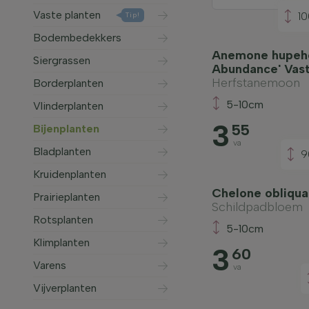
Vaste planten
1
Tip!
Bodembedekkers
Anemone hupehe
Siergrassen
Abundance' Vast
Herfstanemoon
Borderplanten
5-10cm
Vlinderplanten
3
55
Bijenplanten
va
Bladplanten
9
Kruidenplanten
Chelone obliqua
Prairieplanten
Schildpadbloem
Rotsplanten
5-10cm
Klimplanten
3
60
Varens
va
Vijverplanten