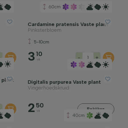
60cm
Cardamine pratensis Vaste plant
Pinksterbloem
5-10cm
3
10
+
-
+
va
 plant
Digitalis purpurea Vaste plant
Vingerhoedskruid
2
50
+
Bekijken
va
40cm