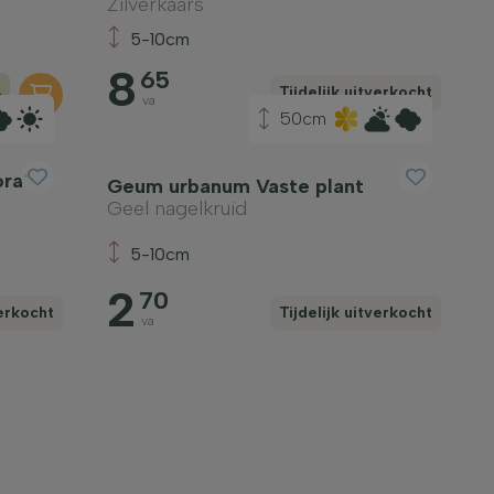
Zilverkaars
5-10cm
8
65
+
Tijdelijk uitverkocht
va
50cm
ora'
Geum urbanum Vaste plant
Geel nagelkruid
5-10cm
2
70
verkocht
Tijdelijk uitverkocht
va