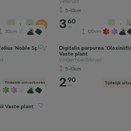
Vetkruid
5-10cm
3
60
-
+
-
va
30cm
120cm
olius 'Noble Spirit'
Digitalis purpurea 'Gloxiniifl
Vaste plant
rd
Vingerhoedskruid
5-10cm
2
90
Tijdelijk uitverkocht
Tijdelijk uit
va
m
ii Vaste plant