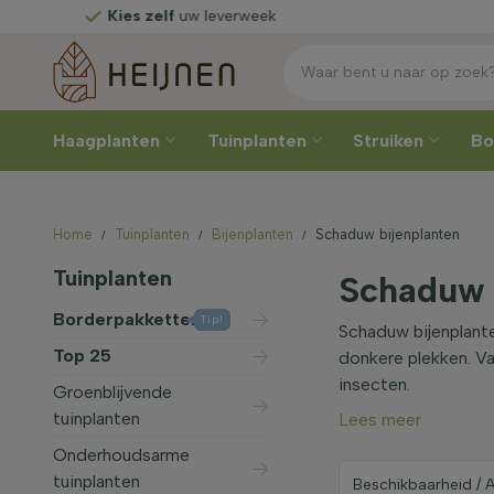
Kies zelf
uw leverweek
Haagplanten
Tuinplanten
Struiken
B
Home
Tuinplanten
Bijenplanten
Schaduw bijenplanten
Tuinplanten
Schaduw 
Borderpakketten
Tip!
Schaduw bijenplante
Top 25
donkere plekken. Va
insecten.
Groenblijvende
tuinplanten
Lees meer
Onderhoudsarme
tuinplanten