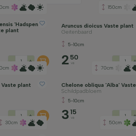
00cm
150cm
nsis 'Hadspen
Aruncus dioicus Vaste plant
e plant
Geitenbaard
5-10cm
2
50
-
+
-
va
0cm
70cm
 Vaste plant
Chelone obliqua 'Alba' Vaste
Schildpadbloem
5-10cm
3
15
-
+
-
va
30cm
50cm