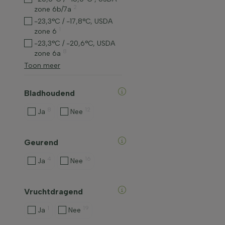
2
zone 6b/7a
-23,3°C / -17,8°C, USDA
1
zone 6
-23,3°C / -20,6°C, USDA
8
zone 6a
Toon meer
Bladhoudend
8
12
Ja
Nee
Geurend
4
16
Ja
Nee
Vruchtdragend
1
19
Ja
Nee