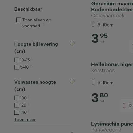
Geranium macror
Beschikbaar
Bodembedekke
Ooievaarsbek
Toon alleen op
5-10cm
15
voorraad
3
95
va
Hoogte bij levering
(cm)
1
10-15
Helleborus niger
19
5-10
Kerstroos
Volwassen hoogte
5-10cm
(cm)
3
80
1
100
va
2
120
1
1
140
Toon meer
Lysimachia punc
Puntwederik