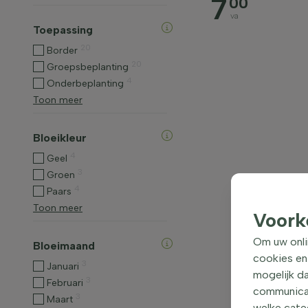
7
00
va
Toepassing
20
Border
20
Groepsbeplanting
4
Onderbeplanting
Toon meer
Bloeikleur
4
Geel
3
Groen
4
Paars
Toon meer
Voork
Om uw onli
Bloeimaand
cookies en
3
Januari
mogelijk da
3
Februari
communicati
3
Maart
welke categ