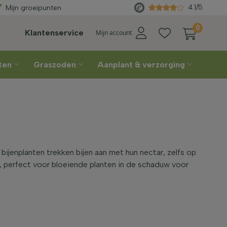
Rechtstreeks
van de kweker
4.1/5
Mijn groeipunten
0
Klantenservice
Mijn account
nten
Graszoden
Aanplant & verzorging
ijenplanten trekken bijen aan met hun nectar, zelfs op
n, perfect voor bloeiende planten in de schaduw voor