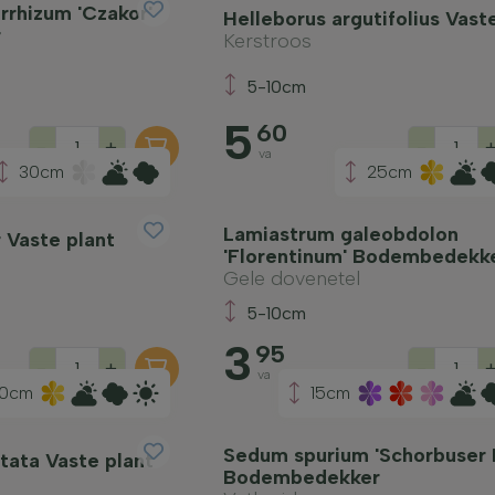
rhizum 'Czakor'
Helleborus argutifolius Vast
r
Kerstroos
5-10cm
5
60
-
+
-
va
30cm
25cm
Lamiastrum galeobdolon
 Vaste plant
'Florentinum' Bodembedekk
Gele dovenetel
5-10cm
3
95
-
+
-
va
20cm
15cm
Sedum spurium 'Schorbuser B
tata Vaste plant
Bodembedekker