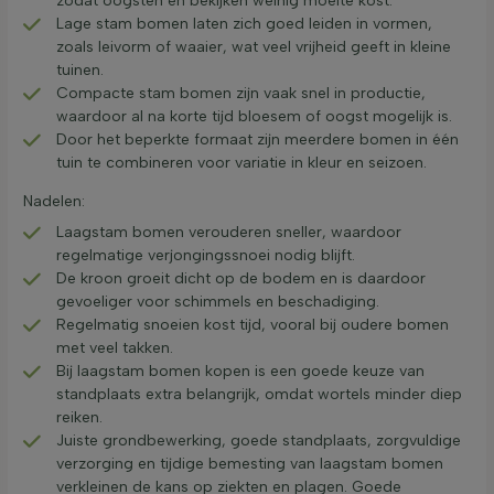
zodat oogsten en bekijken weinig moeite kost.
Lage stam bomen laten zich goed leiden in vormen,
zoals leivorm of waaier, wat veel vrijheid geeft in kleine
tuinen.
Compacte stam bomen zijn vaak snel in productie,
waardoor al na korte tijd bloesem of oogst mogelijk is.
Door het beperkte formaat zijn meerdere bomen in één
tuin te combineren voor variatie in kleur en seizoen.
Nadelen:
Laagstam bomen verouderen sneller, waardoor
regelmatige verjongingssnoei nodig blijft.
De kroon groeit dicht op de bodem en is daardoor
gevoeliger voor schimmels en beschadiging.
Regelmatig snoeien kost tijd, vooral bij oudere bomen
met veel takken.
Bij laagstam bomen kopen is een goede keuze van
standplaats extra belangrijk, omdat wortels minder diep
reiken.
Juiste grondbewerking, goede standplaats, zorgvuldige
verzorging en tijdige bemesting van laagstam bomen
verkleinen de kans op ziekten en plagen. Goede