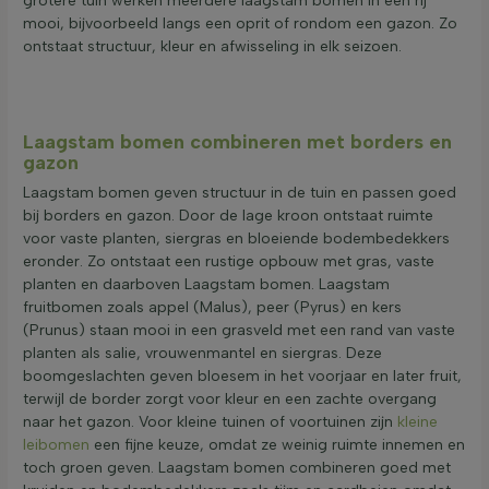
grotere tuin werken meerdere laagstam bomen in een rij
mooi, bijvoorbeeld langs een oprit of rondom een gazon. Zo
ontstaat structuur, kleur en afwisseling in elk seizoen.
Laagstam bomen combineren met borders en
gazon
Laagstam bomen geven structuur in de tuin en passen goed
bij borders en gazon. Door de lage kroon ontstaat ruimte
voor vaste planten, siergras en bloeiende bodembedekkers
eronder. Zo ontstaat een rustige opbouw met gras, vaste
planten en daarboven Laagstam bomen. Laagstam
fruitbomen zoals appel (Malus), peer (Pyrus) en kers
(Prunus) staan mooi in een grasveld met een rand van vaste
planten als salie, vrouwenmantel en siergras. Deze
boomgeslachten geven bloesem in het voorjaar en later fruit,
terwijl de border zorgt voor kleur en een zachte overgang
naar het gazon. Voor kleine tuinen of voortuinen zijn
kleine
leibomen
een fijne keuze, omdat ze weinig ruimte innemen en
toch groen geven. Laagstam bomen combineren goed met