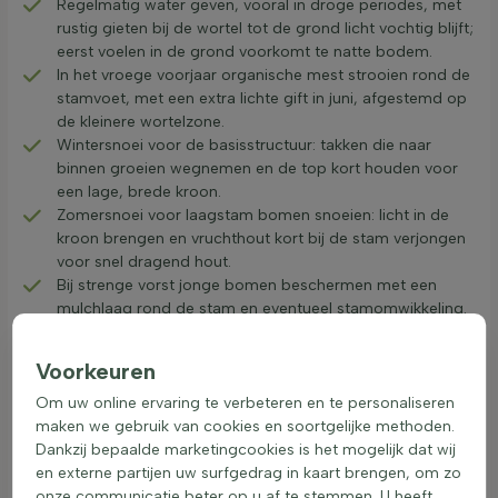
Regelmatig water geven, vooral in droge periodes, met
rustig gieten bij de wortel tot de grond licht vochtig blijft;
eerst voelen in de grond voorkomt te natte bodem.
In het vroege voorjaar organische mest strooien rond de
stamvoet, met een extra lichte gift in juni, afgestemd op
de kleinere wortelzone.
Wintersnoei voor de basisstructuur: takken die naar
binnen groeien wegnemen en de top kort houden voor
een lage, brede kroon.
Zomersnoei voor laagstam bomen snoeien: licht in de
kroon brengen en vruchthout kort bij de stam verjongen
voor snel dragend hout.
Bij strenge vorst jonge bomen beschermen met een
mulchlaag rond de stam en eventueel stamomwikkeling.
Verplanten in het najaar of vroege voorjaar, ruim
uitgraven met kluit, goed water geven na het zetten en
Voorkeuren
de eerste maanden extra vochtig houden.
Regelmatig controleren op vorm, groei en laagstam
Om uw online ervaring te verbeteren en te personaliseren
bomen onderhoud voorkomt problemen en houdt
maken we gebruik van cookies en soortgelijke methoden.
laagstam bomen voor in de tuin lang vitaal.
Dankzij bepaalde marketingcookies is het mogelijk dat wij
en externe partijen uw surfgedrag in kaart brengen, om zo
onze communicatie beter op u af te stemmen. U heeft