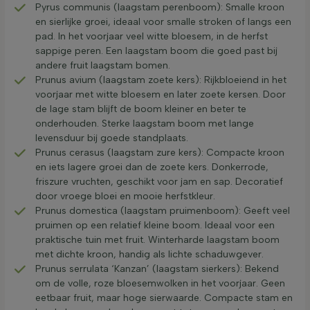
Pyrus communis (laagstam perenboom): Smalle kroon
en sierlijke groei, ideaal voor smalle stroken of langs een
pad. In het voorjaar veel witte bloesem, in de herfst
sappige peren. Een laagstam boom die goed past bij
andere fruit laagstam bomen.
Prunus avium (laagstam zoete kers): Rijkbloeiend in het
voorjaar met witte bloesem en later zoete kersen. Door
de lage stam blijft de boom kleiner en beter te
onderhouden. Sterke laagstam boom met lange
levensduur bij goede standplaats.
Prunus cerasus (laagstam zure kers): Compacte kroon
en iets lagere groei dan de zoete kers. Donkerrode,
friszure vruchten, geschikt voor jam en sap. Decoratief
door vroege bloei en mooie herfstkleur.
Prunus domestica (laagstam pruimenboom): Geeft veel
pruimen op een relatief kleine boom. Ideaal voor een
praktische tuin met fruit. Winterharde laagstam boom
met dichte kroon, handig als lichte schaduwgever.
Prunus serrulata ‘Kanzan’ (laagstam sierkers): Bekend
om de volle, roze bloesemwolken in het voorjaar. Geen
eetbaar fruit, maar hoge sierwaarde. Compacte stam en