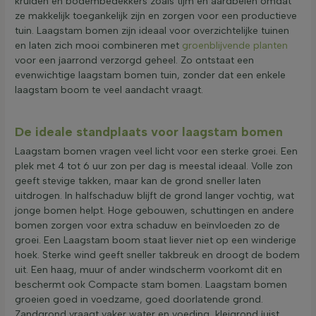
kruiden en bodembedekkers zoals tijm en aardbeien omdat
ze makkelijk toegankelijk zijn en zorgen voor een productieve
tuin. Laagstam bomen zijn ideaal voor overzichtelijke tuinen
en laten zich mooi combineren met
groenblijvende planten
voor een jaarrond verzorgd geheel. Zo ontstaat een
evenwichtige laagstam bomen tuin, zonder dat een enkele
laagstam boom te veel aandacht vraagt.
De ideale standplaats voor laagstam bomen
Laagstam bomen vragen veel licht voor een sterke groei. Een
plek met 4 tot 6 uur zon per dag is meestal ideaal. Volle zon
geeft stevige takken, maar kan de grond sneller laten
uitdrogen. In halfschaduw blijft de grond langer vochtig, wat
jonge bomen helpt. Hoge gebouwen, schuttingen en andere
bomen zorgen voor extra schaduw en beïnvloeden zo de
groei. Een Laagstam boom staat liever niet op een winderige
hoek. Sterke wind geeft sneller takbreuk en droogt de bodem
uit. Een haag, muur of ander windscherm voorkomt dit en
beschermt ook Compacte stam bomen. Laagstam bomen
groeien goed in voedzame, goed doorlatende grond.
Zandgrond vraagt vaker water en voeding, kleigrond juist