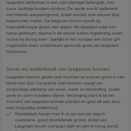
laagstam sierbomen is een ruim plantgat belangrijk, met
losse, luchtige bodem rondom. De aarde wordt verbeterd
met Heijnen aanplantgrond, zodat wortels snel nieuwe fijne
haarwortels maken. De laagstam boom wordt op
maaiveldhoogte gezet, niet dieper. Na aanplant volgt een
ruime gietbeurt, daarna in de eerste weken regelmatig water,
vooral bij droog weer. Jaarlijks in het voorjaar een lichte gift
organische mest ondersteunt gezonde groei van laagstam
tuinbomen.
Snoei en onderhoud van laagstam bomen
Laagstam bomen geven snel vruchten en passen goed in een
kleine tuin. Een Compacte stam bomen vraagt om
zorgvuldige planning van snoei, water en bemesting, zodat
groei en vorm in balans blijven. Verzorging start al bij het
moment van laagstam bomen planten en gaat elk jaar door
met zorgvuldig onderhoud.
Standplaats kiezen met 4–6 uur zon per dag in
voedzame, goed doorlatende grond, zodat een
Laagstam boom compact blijft en niet te hoog wordt.