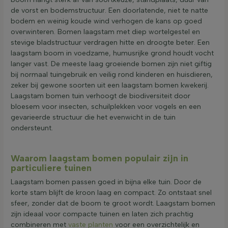
de vorst en bodemstructuur. Een doorlatende, niet te natte
bodem en weinig koude wind verhogen de kans op goed
overwinteren. Bomen laagstam met diep wortelgestel en
stevige bladstructuur verdragen hitte en droogte beter. Een
laagstam boom in voedzame, humusrijke grond houdt vocht
langer vast. De meeste laag groeiende bomen zijn niet giftig
bij normaal tuingebruik en veilig rond kinderen en huisdieren,
zeker bij gewone soorten uit een laagstam bomen kwekerij.
Laagstam bomen tuin verhoogt de biodiversiteit door
bloesem voor insecten, schuilplekken voor vogels en een
gevarieerde structuur die het evenwicht in de tuin
ondersteunt.
Waarom laagstam bomen populair zijn in
particuliere tuinen
Laagstam bomen passen goed in bijna elke tuin. Door de
korte stam blijft de kroon laag en compact. Zo ontstaat snel
sfeer, zonder dat de boom te groot wordt. Laagstam bomen
zijn ideaal voor compacte tuinen en laten zich prachtig
combineren met
vaste planten
voor een overzichtelijk en