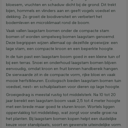
bloesem, vruchten en schaduw dicht bij de grond. Dit trekt
bijen, hommels en vlinders aan en geeft vogels voedsel en
dekking. Zo groeit de biodiversiteit en verbetert het
bodemleven en microklimaat rond de boom.
Vaak vallen laagstam bomen onder de compacte stam
bomen of worden simpelweg bomen laagstam genoemd.
Deze begrippen wijzen allemaal op dezelfde groeiwijze: een
lage stam, een compacte kroon en een beperkte hoogte.
In de tuin past een laagstam boom goed in een kleine tuin of
bij een terras. Snoei en onderhoud laagstam bomen blijven
eenvoudig, omdat kroon en fruit binnen handbereik hangen.
De sierwaarde zit in de compacte vorm, rijke bloei en vaak
mooie herfstkleuren. Ecologisch bieden laagstam bomen tuin
voedsel, nest- en schuilplaatsen voor dieren op lage hoogte.
Groeigedrag is meestal rustig tot middelsterk. Na 10 tot 20
jaar bereikt een laagstam boom vaak 2,5 tot 4 meter hoogte
met een brede maar goed te sturen kroon. Wortels liggen
oppervlakkig tot middeldiep, wat zorgt voor snelle groei na
het planten. Bij laagstam bomen kopen helpt een duidelijke
keuze voor standplaats, soort en gewenste uiteindelijke vorm.