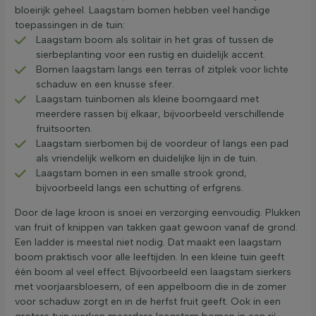
bloeirijk geheel. Laagstam bomen hebben veel handige
toepassingen in de tuin:
Laagstam boom als solitair in het gras of tussen de
sierbeplanting voor een rustig en duidelijk accent.
Bomen laagstam langs een terras of zitplek voor lichte
schaduw en een knusse sfeer.
Laagstam tuinbomen als kleine boomgaard met
meerdere rassen bij elkaar, bijvoorbeeld verschillende
fruitsoorten.
Laagstam sierbomen bij de voordeur of langs een pad
als vriendelijk welkom en duidelijke lijn in de tuin.
Laagstam bomen in een smalle strook grond,
bijvoorbeeld langs een schutting of erfgrens.
Door de lage kroon is snoei en verzorging eenvoudig. Plukken
van fruit of knippen van takken gaat gewoon vanaf de grond.
Een ladder is meestal niet nodig. Dat maakt een laagstam
boom praktisch voor alle leeftijden. In een kleine tuin geeft
één boom al veel effect. Bijvoorbeeld een laagstam sierkers
met voorjaarsbloesem, of een appelboom die in de zomer
voor schaduw zorgt en in de herfst fruit geeft. Ook in een