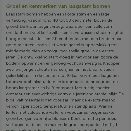
Groei en kenmerken van laagstam bomen
Laagstam bomen hebben een korte stam en een lage
vertakking, vaak al rond 40 tot 60 centimeter boven de
grond. De kroon begint vroeg, waardoor een volle vorm
ontstaat met veel korte zijtakken. In volwassen stadium ligt de
hoogte meestal tussen 2,5 en 4 meter, met een brede maar
goed te sturen kroon. Het wortelgestel is oppervlakkig tot
middelmatig diep en zorgt voor snelle groei in de eerste
jaren. De ontwikkeling start vroeg in het voorjaar, zodra de
bodem opwarmt en er genoeg vocht aanwezig is. Knoppen
zwellen, jonge scheuten verschijnen en het blad rolt zich
geleidelijk uit. In de eerste 5 tot 10 jaar vormt een laagstam
boom vooral takstructuur en kroonbasis; daarna groeit de
boom langzamer en blijft compact. Met rustig snoeien
ontstaat een evenwichtige vorm die jarenlang stabiel blijft. De
bloei valt meestal in het voorjaar, maar de exacte maand
verschilt per soort, temperatuur en standplaats. Warme
lentes met voldoende water en voedzame, losgemaakte
grond zorgen voor rijke bloesem. Koele of natte periodes
vertragen de bloei en maken de groei compacter. Leeftijd
speelt ook mee: jonge bomen geven minder bloei dan