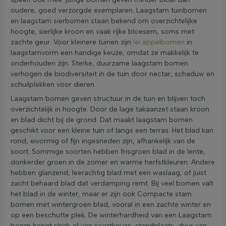
oudere, goed verzorgde exemplaren. Laagstam tuinbomen
en laagstam sierbomen staan bekend om overzichtelijke
hoogte, sierlijke kroon en vaak rijke bloesem, soms met
zachte geur. Voor kleinere tuinen zijn
lei appelbomen
in
laagstamvorm een handige keuze, omdat ze makkelijk te
onderhouden zijn. Sterke, duurzame laagstam bomen
verhogen de biodiversiteit in de tuin door nectar, schaduw en
schuilplekken voor dieren.
Laagstam bomen geven structuur in de tuin en blijven toch
overzichtelijk in hoogte. Door de lage takaanzet staan kroon
en blad dicht bij de grond. Dat maakt laagstam bomen
geschikt voor een kleine tuin of langs een terras. Het blad kan
rond, eivormig of fijn ingesneden zijn, afhankelijk van de
soort. Sommige soorten hebben frisgroen blad in de lente,
donkerder groen in de zomer en warme herfstkleuren. Andere
hebben glanzend, leerachtig blad met een waslaag, of juist
zacht behaard blad dat verdamping remt. Bij veel bomen valt
het blad in de winter, maar er zijn ook Compacte stam
bomen met wintergroen blad, vooral in een zachte winter en
op een beschutte plek. De winterhardheid van een Laagstam
boom hangt sterk af van soortkeuze, standplaats, duur van