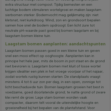
extra structuur met compost. Tijdig bemesten en een
luchtige bodem stimuleren wortelgroei en maken laagstam
sierbomen sterker. Bodemvocht mag gelijkmatig zijn: niet
kletsnat, niet kurkdroog. Wind, zon en grondsoort bepalen
samen hoe snel de bodem opdroogt. Een licht zure tot
neutrale pH-waarde past goed bij bomen laagstam en bij
laagstam bomen kleine tuin.
Laagstam bomen aanplanten: aandachtspunten
Laagstam bomen passen goed in een kleine tuin en geven
snel een mooi effect op ooghoogte. Aanplanten kan in
principe het hele jaar, mits de boom in pot staat en de grond
niet bevroren is. Laagstam bomen met kluit of losse wortel
krijgen idealiter een plek in het vroege voorjaar of het najaar,
zodat wortels rustig kunnen starten. De standplaats vraagt
minstens 4 tot 6 uur zon per dag, in een open, zonnige tot
licht beschaduwde tuin. Bomen laagstam groeien het best in
voedzame, goed doorlatende grond; te natte grond of zware
klei remt de groei. Lage stam bomen worden vaak
compacter, daarom telt vooral de uiteindelijke hoogte en
groeisnelheid bij het bepalen van de plantafstand. Voor