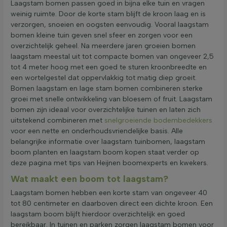
Laagstam bomen passen goed in bijna elke tuin en vragen
weinig ruimte. Door de korte stam blijft de kroon laag en is
verzorgen, snoeien en oogsten eenvoudig. Vooral laagstam
bomen kleine tuin geven snel sfeer en zorgen voor een
overzichtelijk geheel. Na meerdere jaren groeien bomen
laagstam meestal uit tot compacte bomen van ongeveer 2,5
tot 4 meter hoog met een goed te sturen kroonbreedte en
een wortelgestel dat oppervlakkig tot matig diep groeit.
Bomen laagstam en lage stam bomen combineren sterke
groei met snelle ontwikkeling van bloesem of fruit. Laagstam
bomen zijn ideaal voor overzichtelijke tuinen en laten zich
uitstekend combineren met
snelgroeiende bodembedekkers
voor een nette en onderhoudsvriendelijke basis. Alle
belangrijke informatie over laagstam tuinbomen, laagstam
boom planten en laagstam boom kopen staat verder op
deze pagina met tips van Heijnen boomexperts en kwekers.
Wat maakt een boom tot laagstam?
Laagstam bomen hebben een korte stam van ongeveer 40
tot 80 centimeter en daarboven direct een dichte kroon. Een
laagstam boom blijft hierdoor overzichtelijk en goed
bereikbaar. In tuinen en parken zorgen laagstam bomen voor