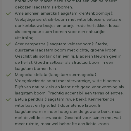
brede kroon maken deze soort tot een van de meest
gekozen laagstam sierbomen.
Amelanchier lamarckii (laagstam krentenboompje):
Veelzijdige sierstruik-boom met witte bloesem, eetbare
donkerblauwe besjes en oranje-rode herfstkleur. Ideaal
als compacte stam bomen voor een natuurlijke
uitstraling.
Acer campestre (laagstam veldesdoorn): Sterke,
duurzame laagstam boom met dichte, groene kroon.
Geschikt als solitair of in een rij. Bladeren kleuren geel in
de herfst. Goed inzetbaar als structuurboom in een
laagstam bomen tuin.
Magnolia stellata (laagstam stermagnolia):
Vroegbloeiende soort met stervormige, witte bloemen.
Blijft van nature klein en leent zich goed voor vorming als
laagstam boom. Prachtig accent bij een terras of entree.
Betula pendula (laagstam ruwe berk): Kenmerkende
witte bast en fijne, licht doorlatende kroon. In
laagstamvorm minder hoog dan de gewone berk, maar
met dezelfde sierwaarde. Geschikt voor tuinen met wat
meer ruimte, maar wel behoefte aan lichte kroon.