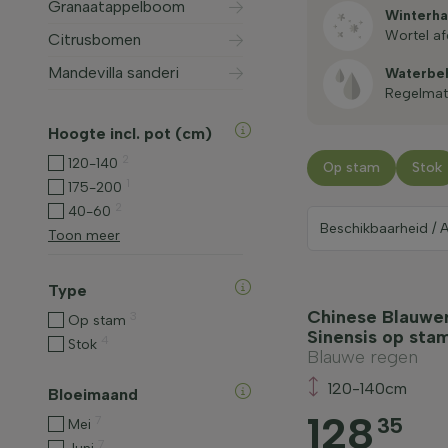
Granaatappelboom
Winterha
Wortel 
Citrusbomen
Mandevilla sanderi
Water­be
Regelmat
Hoogte incl. pot (cm)
2
120-140
Op stam
Stok
1
175-200
2
40-60
Toon meer
Type
Chinese Blauwer
3
Op stam
Sinensis op sta
4
Stok
Blauwe regen
120-140cm
Bloeimaand
128
35
7
Mei
7