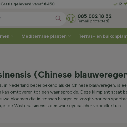
es zelf
uw leverweek
Gratis
085 002 18 52
[email protected]
omen
Mediterrane planten
Terras- en balkonpla
sinensis (Chinese blauwerege
s, in Nederland beter bekend als de Chinese blauweregen, is ee
in kan omtoveren tot een waar sprookje. Deze klimplant staat b
auwe bloemen die in trossen hangen en zorgt voor een spectacul
, is de Wisteria sinensis een ware eyecatcher voor elke tuin.