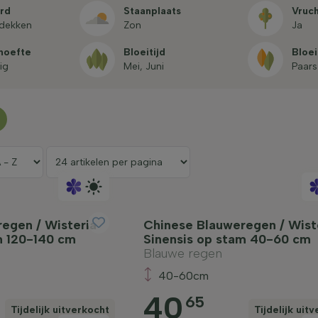
rd
Staan­plaats
Vruc
afdekken
Zon
Ja
hoefte
Bloeitijd
Bloei
ig
Mei, Juni
Paar
egen / Wisteria
Chinese Blauweregen / Wist
m 120-140 cm
Sinensis op stam 40-60 cm
Blauwe regen
40-60cm
40
65
Tijdelijk uitverkocht
Tijdelijk uit