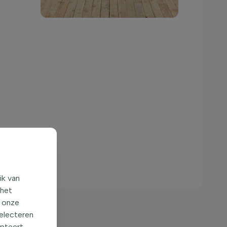
ik van
 het
o onze
selecteren
en)
epteert