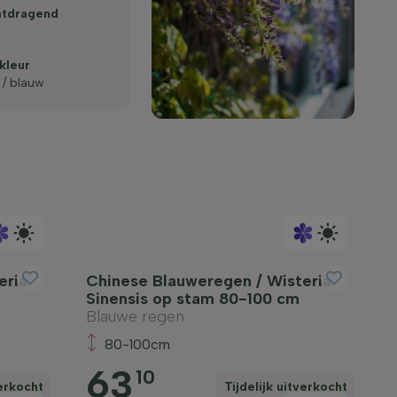
ht­dragend
kleur
s / blauw
eria
Chinese Blauweregen / Wisteria
Sinensis op stam 80-100 cm
Blauwe regen
80-100cm
63
10
verkocht
Tijdelijk uitverkocht