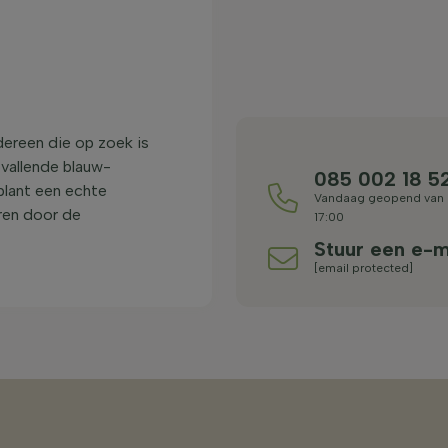
e
dereen die op zoek is
opvallende blauw-
085 002 18 5
plant een echte
Vandaag geopend van 
eren door de
17:00
Stuur een e-m
[email protected]