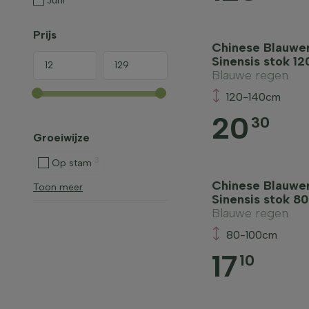
Juni
Prijs
Chinese Blauwer
Sinensis stok 1
Blauwe regen
120-140cm
20
30
Groeiwijze
3
Op stam
Chinese Blauwer
Toon meer
Sinensis stok 8
Blauwe regen
80-100cm
17
10