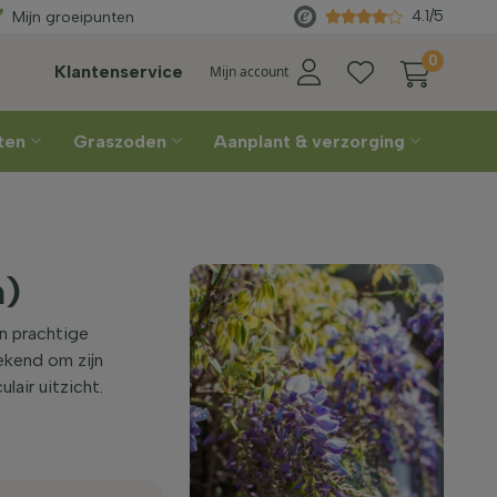
 geleverd
vanaf €450
Rechtstre
4.1/5
Mijn groeipunten
0
Klantenservice
Mijn account
nten
Graszoden
Aanplant & verzorging
n)
n prachtige
ekend om zijn
air uitzicht.