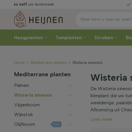
Rechtstreeks
van de kweker
Ki
Haagplanten
Tuinplanten
Struiken
B
Home
Mediterrane planten
Wisteria sinensis
Mediterrane planten
Wisteria 
Palmen
De Wisteria sinensi
Wisteria sinensis
klimplant die uw tu
weelderige, paarsbl
Vijgenboom
Afkomstig uit China
Wijnstok
Lees meer
Olijfboom
Tip!