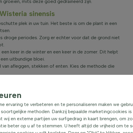
n groeien, mits deze goed gedraineerd zijn.
Wisteria sinensis
schutte plek in uw tuin. Het beste is om de plant in een
tsen.
ns droge periodes. Zorg er echter voor dat de grond niet
ot.
 een keer in de winter en een keer in de zomer. Dit helpt
een uitbundige bloei.
 van afleggen, stekken of enten. Kies de methode die
is niet goed bestand is tegen droogte. Zorg dus voor
euren
ne ervaring te verbeteren en te personaliseren maken we gebru
 soortgelijke methoden. Dankzij bepaalde marketingcookies is
t wij en externe partijen uw surfgedrag in kaart brengen, om z
e beter op u af te stemmen. U heeft altijd de vrijheid om te 
eria sinensis (Chinese blauwereg
orieën cookies u wilt toelaten. Door op "Oké" te klikken, acc