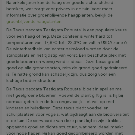
Na enkele jaren kan de haag een goede zichtdichtheid
bereiken, wat zorgt voor privacy in de tuin. Voor meer
informatie over groenblijvende haagplanten, bekijk de
groenblijvende haagplanten
.
De Taxus baccata 'Fastigiata Robusta' is een populaire keuze
voor een haag of heg. Deze conifeer is winterhard tot
temperaturen van -17,8°C tot -23,3°C en valt in USDA zone 6.
De winterhardheid kan echter beïnvloed worden door de
standplaats en het tijdstip van vorst. Een beschutte plek met
goede bodem en weinig wind is ideaal. Deze taxus groeit
goed op alle grondsoorten, mits de grond goed gedraineerd
is. Te natte grond kan schadelijk zijn, dus zorg voor een
luchtige bodemstructuur.
De Taxus baccata 'Fastigiata Robusta' bloeit in april en mei
met geelgroene bloemen. Hoewel de plant giftig is, is hij bij
normaal gebruik in de tuin ongevaarlijk. Let wel op met
kinderen en huisdieren. Deze taxus biedt voedsel en
schuilplaatsen voor vogels, wat bijdraagt aan de biodiversiteit
in de tuin. De sierwaarde van deze plant ligt in zijn strakke,
opgaande groei en dichte structuur, wat hem ideaal maakt
voor hoge hagen. Hij kan goed gecombineerd worden met