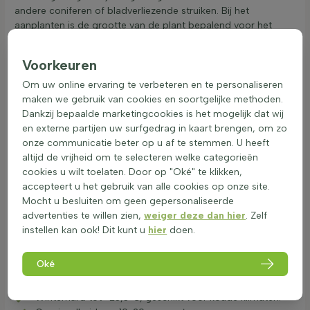
andere coniferen of bladverliezende struiken. Bij het
aanplanten is de grootte van de plant bepalend voor het
aantal stuks per meter. Zie planteigenschappen voor de juiste
aantallen
haagplanten
.
Voorkeuren
Om uw online ervaring te verbeteren en te personaliseren
Taxus baccata fastigiata: Pluspunten en
maken we gebruik van cookies en soortgelijke methoden.
Minpunten
Dankzij bepaalde marketingcookies is het mogelijk dat wij
en externe partijen uw surfgedrag in kaart brengen, om zo
De Taxus baccata 'Fastigiata Robusta' haag is een
onze communicatie beter op u af te stemmen. U heeft
uitstekende keuze voor een hoge heg in de tuin. Deze
altijd de vrijheid om te selecteren welke categorieën
conifeer biedt verschillende voordelen:
cookies u wilt toelaten. Door op "Oké" te klikken,
Alle pluspunten:
accepteert u het gebruik van alle cookies op onze site.
Smalste zuiltaxus, ideaal voor smalle ruimtes.
Mocht u besluiten om geen gepersonaliseerde
Besjes trekken vogels aan, wat bijdraagt aan
advertenties te willen zien,
weiger deze dan hier
. Zelf
biodiversiteit.
instellen kan ook! Dit kunt u
hier
doen.
Groenblijvend, zorgt het hele jaar door voor kleur.
Prachtig donkergroen blad, geeft een elegante
Oké
uitstraling.
Bladhoudend, behoudt zijn bladeren in de winter.
Winterhard tot -23,3°C, geschikt voor koude klimaten.