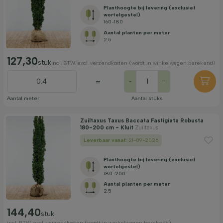
Planthoogte bij levering (exclusief
wortelgestel)
160-180
Aantal planten per meter
2.5
127,30
stuk
incl. BTW. excl. verzendkosten (wordt in winkelwagen berekend)
=
-
+
Aantal meter
Aantal stuks
Zuiltaxus Taxus Baccata Fastigiata Robusta
180-200 cm - Kluit
Zuiltaxus
Leverbaar vanaf:
21-09-2026
Planthoogte bij levering (exclusief
wortelgestel)
180-200
Aantal planten per meter
2.5
144,40
stuk
incl. BTW. excl. verzendkosten (wordt in winkelwagen berekend)