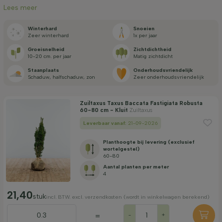
Lees meer
Bloeikleur
Winterhard
Snoeien
zeer winterhard
1x per jaar
Bloeimaand
Groei­snelheid
Zicht­dichtheid
10-20 cm. per jaar
matig zichtdicht
Staan­plaats
Onderhouds­vriendelijk
Prijs
schaduw, halfschaduw, zon
zeer onderhouds­vriendelijk
Zuiltaxus Taxus Baccata Fastigiata Robusta
60-80 cm - Kluit
Zuiltaxus
Leverbaar vanaf:
21-09-2026
Filter toepassen
Planthoogte bij levering (exclusief
wortelgestel)
60-80
Aantal planten per meter
4
21,40
stuk
incl. BTW. excl. verzendkosten (wordt in winkelwagen berekend)
=
-
+