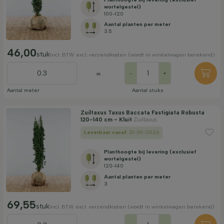
wortelgestel)
100-120
Aantal planten per meter
3.5
46,00
stuk
incl. BTW. excl. verzendkosten (wordt in winkelwagen berekend)
=
-
+
Aantal meter
Aantal stuks
Zuiltaxus Taxus Baccata Fastigiata Robusta
120-140 cm - Kluit
Zuiltaxus
Leverbaar vanaf:
21-09-2026
Planthoogte bij levering (exclusief
wortelgestel)
120-140
Aantal planten per meter
3
69,55
stuk
incl. BTW. excl. verzendkosten (wordt in winkelwagen berekend)