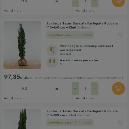
=
-
+
Aantal meter
Aantal stuks
Zuiltaxus Taxus Baccata Fastigiata Robusta
140-160 cm - Kluit
Zuiltaxus
Leverbaar vanaf:
21-09-2026
Planthoogte bij levering (exclusief
wortelgestel)
140-160
Aantal planten per meter
3
97,35
stuk
incl. BTW. excl. verzendkosten (wordt in winkelwagen berekend)
=
-
+
Aantal meter
Aantal stuks
Zuiltaxus Taxus Baccata Fastigiata Robusta
160-180 cm - Kluit
Zuiltaxus
Leverbaar vanaf:
21-09-2026