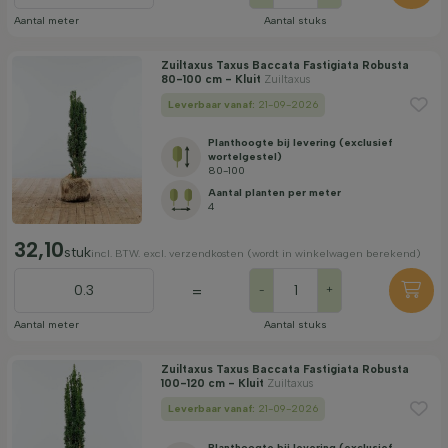
Aantal meter
Aantal stuks
Zuiltaxus Taxus Baccata Fastigiata Robusta
80-100 cm - Kluit
Zuiltaxus
Leverbaar vanaf:
21-09-2026
Planthoogte bij levering (exclusief
wortelgestel)
80-100
Aantal planten per meter
4
32,10
stuk
incl. BTW. excl. verzendkosten (wordt in winkelwagen berekend)
=
-
+
Aantal meter
Aantal stuks
Zuiltaxus Taxus Baccata Fastigiata Robusta
100-120 cm - Kluit
Zuiltaxus
Leverbaar vanaf:
21-09-2026
Planthoogte bij levering (exclusief