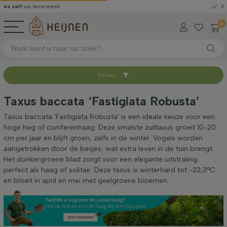
f
uw leverweek
Gratis ge
0
Filters
Sorteer op
Taxus baccata ‘Fastigiata Robusta’
Hoogte bij levering (cm)
Taxus baccata 'Fastigiata Robusta' is een ideale keuze voor een
hoge heg of coniferenhaag. Deze smalste zuiltaxus groeit 10-20
cm per jaar en blijft groen, zelfs in de winter. Vogels worden
Breedte bij levering (cm)
aangetrokken door de besjes, wat extra leven in de tuin brengt.
Het donkergroene blad zorgt voor een elegante uitstraling,
perfect als haag of solitair. Deze taxus is winterhard tot -23,3°C
Standplaats
en bloeit in april en mei met geelgroene bloemen.
Toepassing