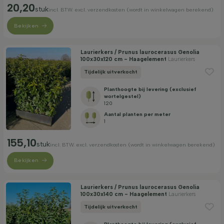
20,20
stuk
incl. BTW. excl. verzendkosten (wordt in winkelwagen berekend)
Bekijken
Laurierkers / Prunus laurocerasus Genolia
100x30x120 cm - Haagelement
Laurierkers
Tijdelijk uitverkocht
Planthoogte bij levering (exclusief
wortelgestel)
120
Aantal planten per meter
1
155,10
stuk
incl. BTW. excl. verzendkosten (wordt in winkelwagen berekend)
Bekijken
Laurierkers / Prunus laurocerasus Genolia
100x30x140 cm - Haagelement
Laurierkers
Tijdelijk uitverkocht