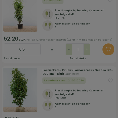
Op voorraad
Planthoogte bij levering (exclusief
wortelgestel)
150-175
Aantal planten per meter
2
52,20
stuk
incl. BTW. excl. verzendkosten (wordt in winkelwagen berekend)
=
-
+
Aantal meter
Aantal stuks
Laurierkers / Prunus Laurocerasus Genolia 175-
200 cm - Kluit
Laurierkers
Leverbaar vanaf:
21-09-2026
Planthoogte bij levering (exclusief
wortelgestel)
175-200
Aantal planten per meter
2