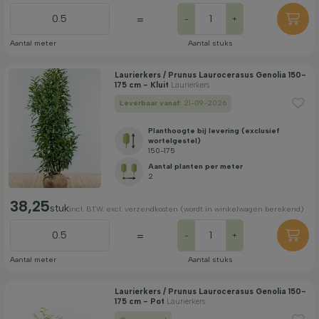
=
-
+
Aantal meter
Aantal stuks
Laurierkers / Prunus Laurocerasus Genolia 150-
175 cm - Kluit
Laurierkers
Leverbaar vanaf:
21-09-2026
Planthoogte bij levering (exclusief
wortelgestel)
150-175
Aantal planten per meter
2
38,25
stuk
incl. BTW. excl. verzendkosten (wordt in winkelwagen berekend)
=
-
+
Aantal meter
Aantal stuks
Laurierkers / Prunus Laurocerasus Genolia 150-
175 cm - Pot
Laurierkers