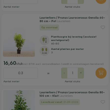
Filter toepassen
Aantal meter
Aantal stuks
Laurierkers / Prunus Laurocerasus Genolia 60-
80 cm - Pot
Laurierkers
Op voorraad
Planthoogte bij levering (exclusief
wortelgestel)
60-80
Aantal planten per meter
3
16,60
stuk
incl. BTW. excl. verzendkosten (wordt in winkelwagen berekend)
=
-
+
Aantal meter
Aantal stuks
Laurierkers / Prunus Laurocerasus Genolia 80-
100 cm - Kluit
Laurierkers
Leverbaar vanaf:
21-09-2026