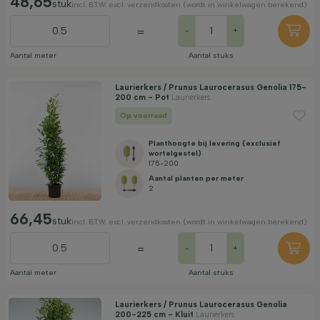
48,65
stuk
incl. BTW. excl. verzendkosten (wordt in winkelwagen berekend)
=
-
+
Aantal meter
Aantal stuks
Laurierkers / Prunus Laurocerasus Genolia 175-
200 cm - Pot
Laurierkers
Op voorraad
Planthoogte bij levering (exclusief
wortelgestel)
175-200
Aantal planten per meter
2
66,45
stuk
incl. BTW. excl. verzendkosten (wordt in winkelwagen berekend)
=
-
+
Aantal meter
Aantal stuks
Laurierkers / Prunus Laurocerasus Genolia
200-225 cm - Kluit
Laurierkers