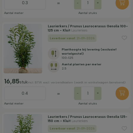
=
-
+
Aantal meter
Aantal stuks
Laurierkers / Prunus Laurocerasus Genolia 100-
125 cm - Kluit
Laurierkers
Leverbaar vanaf:
21-09-2026
Planthoogte bij levering (exclusief
wortelgestel)
100-125
Aantal planten per meter
2.5
16,85
stuk
incl. BTW. excl. verzendkosten (wordt in winkelwagen berekend)
=
-
+
Aantal meter
Aantal stuks
Laurierkers / Prunus Laurocerasus Genolia 125-
150 cm - Kluit
Laurierkers
Leverbaar vanaf:
21-09-2026