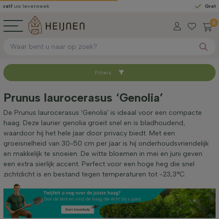
everweek
Gratis geleverd
0
Filters
Sorteer op
Prunus laurocerasus ‘Genolia’
Beschikbaar
De Prunus laurocerasus 'Genolia' is ideaal voor een compacte
haag. Deze laurier genolia groeit snel en is bladhoudend,
waardoor hij het hele jaar door privacy biedt. Met een
Worteltype
groeisnelheid van 30-50 cm per jaar is hij onderhoudsvriendelijk
en makkelijk te snoeien. De witte bloemen in mei en juni geven
een extra sierlijk accent. Perfect voor een hoge heg die snel
Hoogte bij levering (cm)
zichtdicht is en bestand tegen temperaturen tot -23,3°C.
Breedte bij levering (cm)