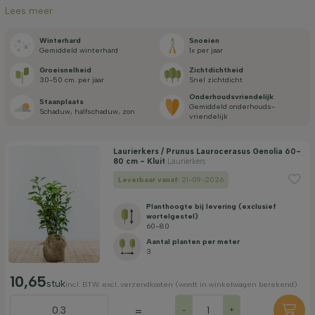
Lees meer
Standplaats
Winterhard
Snoeien
Gemiddeld winterhard
1x per jaar
Toepassing
Groei­snelheid
Zicht­dichtheid
30-50 cm. per jaar
Snel zichtdicht
Onderhouds­vriendelijk
Staan­plaats
Bloeimaand
Gemiddeld onderhouds­
Schaduw, halfschaduw, zon
vriendelijk
Prijs
Laurierkers / Prunus Laurocerasus Genolia 60-
80 cm - Kluit
Laurierkers
Leverbaar vanaf:
21-09-2026
Planthoogte bij levering (exclusief
wortelgestel)
60-80
Aantal planten per meter
Winterhardheid
3
10,65
stuk
incl. BTW. excl. verzendkosten (wordt in winkelwagen berekend)
Groeiwijze
=
-
+