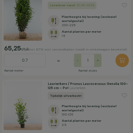
Leverbaar vanaf:
21-09-2026
Planthoogte bij levering (exclusief
wortelgestel)
200-225
Aantal planten per meter
1.5
65,25
stuk
incl. BTW. excl. verzendkosten (wordt in winkelwagen berekend)
=
-
+
Aantal meter
Aantal stuks
Laurierkers / Prunus Laurocerasus Genolia 100-
125 cm - Pot
Laurierkers
Tijdelijk uitverkocht
Planthoogte bij levering (exclusief
wortelgestel)
100-125
Aantal planten per meter
2.5