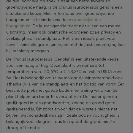
de tuin. Voor wie op zoek is naar een betrouwbare en
groenblijvende haag, is de prunus laurocerasus genolia een
uitstekende keuze. Meer informatie over groenblijvende
haagplanten is te vinden via deze
groenblijvende
haagplanten
. De laurier genolia biedt niet alleen een mooie
uitstraling, maar ook praktische voordelen zoals privacy en
veelzijdigheid in standplaats. Het is een ideale plant voor
zowel kleine als grote tuinen, en met de juiste verzorging kan
hij jarenlang meegaan.
De Prunus laurocerasus 'Genolia' is een uitstekende keuze
voor een haag of heg. Deze plant is winterhard tot
temperaturen van -20,6°C tot -23,3°C en valt in USDA zone
6a. Het is belangrijk om te weten dat de winterhardheid ook
afhankelijk is van de standplaats en het tijdstip van vorst. Een
beschutte plek met goede bodem en weinig wind kan de
plant helpen om beter te overwinteren. De laurier genolia
gedijt goed in alle grondsoorten, zolang de grond goed
gedraineerd is. Dit zorgt ervoor dat de wortels niet te nat
blijven, wat schadelijk kan zijn. Ideale bodemvochtigheid is
belangrijk voor de groei, dus let op dat de grond niet te
droog of te nat is.