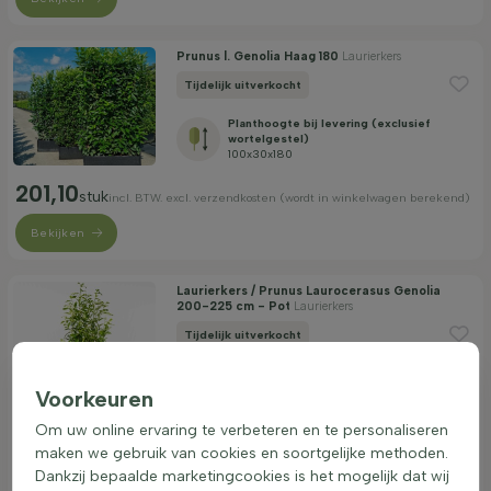
Prunus l. Genolia Haag 180
Laurierkers
Tijdelijk uitverkocht
Planthoogte bij levering (exclusief
wortelgestel)
100x30x180
201,10
stuk
incl. BTW. excl. verzendkosten (wordt in winkelwagen berekend)
Bekijken
Laurierkers / Prunus Laurocerasus Genolia
200-225 cm - Pot
Laurierkers
Tijdelijk uitverkocht
Planthoogte bij levering (exclusief
wortelgestel)
Voorkeuren
200-225
Aantal planten per meter
Om uw online ervaring te verbeteren en te personaliseren
1.5
maken we gebruik van cookies en soortgelijke methoden.
Dankzij bepaalde marketingcookies is het mogelijk dat wij
89,05