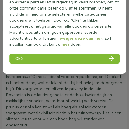
stuk
incl. BTW. excl. verzendkosten (wordt in winkelwagen berekend)
en externe partijen uw surfgedrag in kaart brengen, om zo
onze communicatie beter op u af te stemmen. U heeft
Bekijken
altijd de vrijheid om te selecteren welke categorieën
cookies u wilt toelaten. Door op "Oké" te klikken,
accepteert u het gebruik van alle cookies op onze site.
Mocht u besluiten om geen gepersonaliseerde
Prunus laurocerasus ‘Genolia’ kopen
advertenties te willen zien,
weiger deze dan hier
. Zelf
instellen kan ook! Dit kunt u
hier
doen.
Prunus laurocerasus 'Genolia' is een uitstekende keuze voor
een Laurierhaag in de tuin. Deze plant behoort tot het
Prunus
Oké
geslacht en staat bekend als laurierkers. De naam 'Genolia'
verwijst naar de specifieke cultivar die zich onderscheidt door
zijn smalle en opgaande groei. Dit maakt de Prunus
laurocerasus 'Genolia' ideaal voor compacte hagen. De plant
is bladhoudend, wat betekent dat hij het hele jaar door groen
blijft. Dit zorgt voor een blijvende privacy in de tuin.
Bovendien is de laurier genolia onderhoudsvriendelijk en
makkelijk te snoeien, waardoor hij weinig werk vereist. De
prunus genolia kan zowel als haag als solitair worden
toegepast, wat flexibiliteit biedt in het tuinontwerp. Het is een
slimme keuze voor wie een hoge heg wil zonder veel
onderhoud.