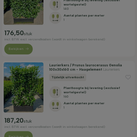
Planthoogte bij levering (exclusief
wortelgestel)
140
Aantal planten per meter
1
176,50
stuk
incl. BTW. excl. verzendkosten (wordt in winkelwagen berekend)
Bekijken
Laurierkers / Prunus laurocerasus Genolia
100x30x160 cm - Haagelement
Laurierkers
Tijdelijk uitverkocht
Planthoogte bij levering (exclusief
wortelgestel)
160
Aantal planten per meter
1
187,20
stuk
incl. BTW. excl. verzendkosten (wordt in winkelwagen berekend)
Bekijken