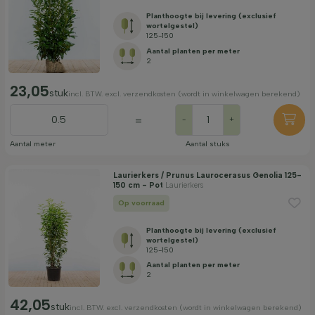
Planthoogte bij levering (exclusief
wortelgestel)
125-150
Aantal planten per meter
2
23,05
stuk
incl. BTW. excl. verzendkosten (wordt in winkelwagen berekend)
=
-
+
Aantal meter
Aantal stuks
Laurierkers / Prunus Laurocerasus Genolia 125-
150 cm - Pot
Laurierkers
Op voorraad
Planthoogte bij levering (exclusief
wortelgestel)
125-150
Aantal planten per meter
2
42,05
stuk
incl. BTW. excl. verzendkosten (wordt in winkelwagen berekend)