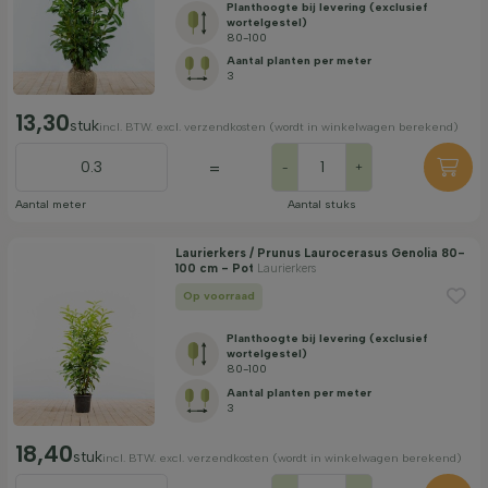
Planthoogte bij levering (exclusief
wortelgestel)
80-100
Aantal planten per meter
3
13,30
stuk
incl. BTW. excl. verzendkosten (wordt in winkelwagen berekend)
=
-
+
Aantal meter
Aantal stuks
Laurierkers / Prunus Laurocerasus Genolia 80-
100 cm - Pot
Laurierkers
Op voorraad
Planthoogte bij levering (exclusief
wortelgestel)
80-100
Aantal planten per meter
3
18,40
stuk
incl. BTW. excl. verzendkosten (wordt in winkelwagen berekend)