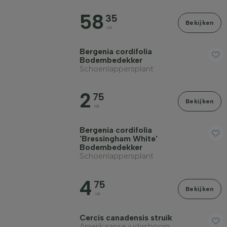
58
35
Bekijken
va
Winterhardheid
Bergenia cordifolia
Bodembedekker
Schoenlappersplant
Bladhoudend
2
75
Bekijken
va
Geurend
Bergenia cordifolia
'Bressingham White'
Vruchtdragend
Bodembedekker
Schoenlappersplant
Grondsoort
4
75
Bekijken
va
Filter toepassen
Cercis canadensis struik
Amerikaanse judasboom