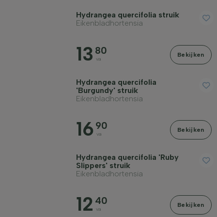
Hydrangea quercifolia struik
Eikenbladhortensia
13
80
Bekijken
va
Hydrangea quercifolia
'Burgundy' struik
Eikenbladhortensia
16
90
Bekijken
va
Hydrangea quercifolia 'Ruby
Slippers' struik
Eikenbladhortensia
12
40
Bekijken
va