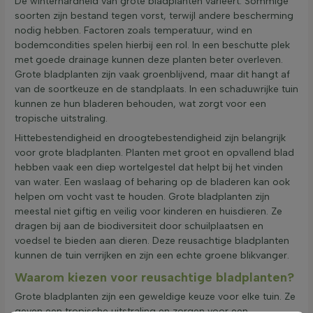
De winterhardheid van grote bladplanten varieert. Sommige
soorten zijn bestand tegen vorst, terwijl andere bescherming
nodig hebben. Factoren zoals temperatuur, wind en
bodemcondities spelen hierbij een rol. In een beschutte plek
met goede drainage kunnen deze planten beter overleven.
Grote bladplanten zijn vaak groenblijvend, maar dit hangt af
van de soortkeuze en de standplaats. In een schaduwrijke tuin
kunnen ze hun bladeren behouden, wat zorgt voor een
tropische uitstraling.
Hittebestendigheid en droogtebestendigheid zijn belangrijk
voor grote bladplanten. Planten met groot en opvallend blad
hebben vaak een diep wortelgestel dat helpt bij het vinden
van water. Een waslaag of beharing op de bladeren kan ook
helpen om vocht vast te houden. Grote bladplanten zijn
meestal niet giftig en veilig voor kinderen en huisdieren. Ze
dragen bij aan de biodiversiteit door schuilplaatsen en
voedsel te bieden aan dieren. Deze reusachtige bladplanten
kunnen de tuin verrijken en zijn een echte groene blikvanger.
Waarom kiezen voor reusachtige bladplanten?
Grote bladplanten zijn een geweldige keuze voor elke tuin. Ze
geven een tropische uitstraling en zorgen voor een