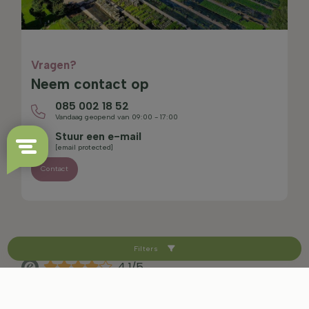
Vragen?
Neem contact op
085 002 18 52
Vandaag geopend van 09:00 - 17:00
Stuur een e-mail
[email protected]
Contact
Filters
4.1/5