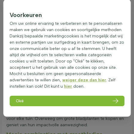
indrukwekkend effect. Deze planten met groot en opvallend
blad zijn perfect voor het creëren van een weelderige tuin.
Voorkeuren
Hier zijn enkele manieren waarop grote bladplanten in de tuin
Om uw online ervaring te verbeteren en te personaliseren
kunnen worden toegepast:
maken we gebruik van cookies en soortgelijke methoden.
Border: Grote bladplanten kunnen als borderreuzen met
Dankzij bepaalde marketingcookies is het mogelijk dat wij
bladimpact dienen, waardoor ze structuur en hoogte
en externe partijen uw surfgedrag in kaart brengen, om zo
aan de tuin geven.
onze communicatie beter op u af te stemmen. U heeft
Groepsbeplanting: Door grootbladige planten in
altijd de vrijheid om te selecteren welke categorieën
groepen te planten, ontstaat een indrukwekkend en
cookies u wilt toelaten. Door op "Oké" te klikken,
samenhangend geheel.
accepteert u het gebruik van alle cookies op onze site.
Schaduwtuin: Grote bladplanten zijn ideaal voor een
Mocht u besluiten om geen gepersonaliseerde
schaduwrijke tuin, waar ze met hun grote bladvormen
advertenties te willen zien,
weiger deze dan hier
. Zelf
voor een tropische uitstraling zorgen.
instellen kan ook! Dit kunt u
hier
doen.
Reusachtige bladplanten zijn niet alleen groene blikvangers,
maar ook vaste planten met megablad die de tuin een unieke
Oké
uitstraling geven. Of het nu gaat om sierlijke reuzenbladeren
of grote structuurplanten, deze planten zijn een aanwinst
voor elke tuin. Overweeg om grote bladplanten te kopen en
geniet van hun impactvolle aanwezigheid.