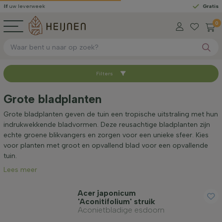
erweek
Gratis geleverd
v
0
Filters
Sorteer op
Grote bladplanten
Beschikbaar
Grote bladplanten geven de tuin een tropische uitstraling met hun
indrukwekkende bladvormen. Deze reusachtige bladplanten zijn
echte groene blikvangers en zorgen voor een unieke sfeer. Kies
Hoogte bij levering (cm)
voor planten met groot en opvallend blad voor een opvallende
tuin.
Lees meer
Volwassen hoogte (cm)
Acer japonicum
'Aconitifolium' struik
Geslacht
Aconietbladige esdoorn