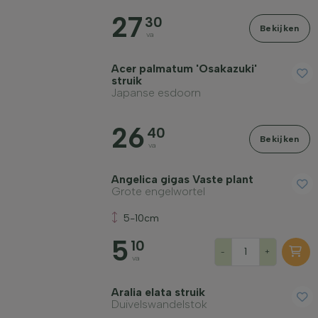
27
Standplaats
30
Bekijken
va
Groeivorm
Acer palmatum 'Osakazuki'
struik
Japanse esdoorn
Toepassing
26
40
Bekijken
va
Bloeikleur
Angelica gigas Vaste plant
Grote engelwortel
Bloeimaand
5-10cm
5
Bladkleur
10
-
+
va
Prijs
Aralia elata struik
Duivelswandelstok