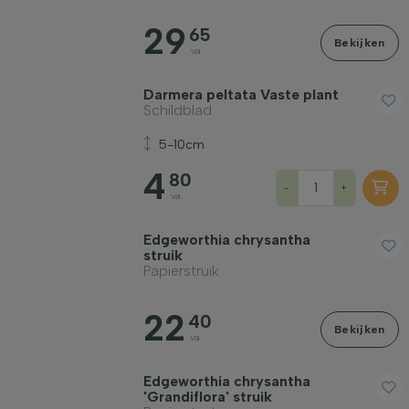
29
65
Bekijken
va
Darmera peltata Vaste plant
Schildblad
5-10cm
4
80
-
+
va
Edgeworthia chrysantha
struik
Papierstruik
22
40
Bekijken
va
Edgeworthia chrysantha
'Grandiflora' struik