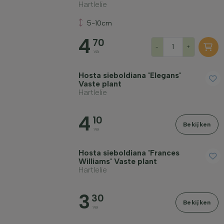
Hartlelie
5-10cm
4
70
-
+
va
Hosta sieboldiana 'Elegans'
Vaste plant
Hartlelie
4
10
Bekijken
va
Hosta sieboldiana 'Frances
Williams' Vaste plant
Hartlelie
3
30
Bekijken
va