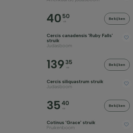
40
50
Bekijken
va
Cercis canadensis 'Ruby Falls'
struik
Judasboom
139
35
Bekijken
va
Cercis siliquastrum struik
Judasboom
35
40
Bekijken
va
Cotinus 'Grace' struik
Pruikenboom