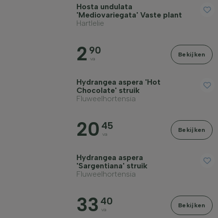
Hosta undulata
'Mediovariegata' Vaste plant
Hartlelie
2
90
Bekijken
va
Hydrangea aspera 'Hot
Chocolate' struik
Fluweelhortensia
20
45
Bekijken
va
Hydrangea aspera
'Sargentiana' struik
Fluweelhortensia
33
40
Bekijken
va