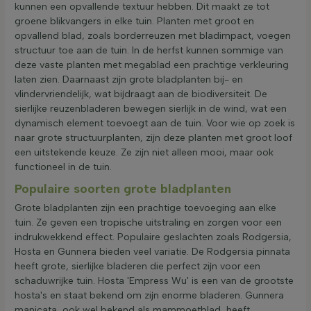
kunnen een opvallende textuur hebben. Dit maakt ze tot
groene blikvangers in elke tuin. Planten met groot en
opvallend blad, zoals borderreuzen met bladimpact, voegen
structuur toe aan de tuin. In de herfst kunnen sommige van
deze vaste planten met megablad een prachtige verkleuring
laten zien. Daarnaast zijn grote bladplanten bij- en
vlindervriendelijk, wat bijdraagt aan de biodiversiteit. De
sierlijke reuzenbladeren bewegen sierlijk in de wind, wat een
dynamisch element toevoegt aan de tuin. Voor wie op zoek is
naar grote structuurplanten, zijn deze planten met groot loof
een uitstekende keuze. Ze zijn niet alleen mooi, maar ook
functioneel in de tuin.
Populaire soorten grote bladplanten
Grote bladplanten zijn een prachtige toevoeging aan elke
tuin. Ze geven een tropische uitstraling en zorgen voor een
indrukwekkend effect. Populaire geslachten zoals Rodgersia,
Hosta en Gunnera bieden veel variatie. De Rodgersia pinnata
heeft grote, sierlijke bladeren die perfect zijn voor een
schaduwrijke tuin. Hosta 'Empress Wu' is een van de grootste
hosta's en staat bekend om zijn enorme bladeren. Gunnera
manicata, ook wel bekend als mammoetblad, heeft