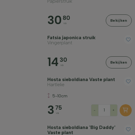
Papierstruik
30
80
Bekijken
va
Fatsia japonica struik
Vingerplant
14
30
Bekijken
va
Hosta sieboldiana Vaste plant
Hartlelie
5-10cm
3
75
-
+
va
Hosta sieboldiana 'Big Daddy'
Vaste plant