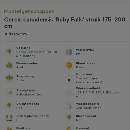
Planteigenschappen
Cercis canadensis 'Ruby Falls' struik 175-200
cm
Judasboom
Geslacht
Worteltype
Cercis (Judasboom)
(bekijk
Pot
alle soorten)
Bloeimaanden
Bloeikleuren
April
Roze
Grondsoort
Toepassing
Goede tuingrond
Solitair
(waterdoorlatend)
Winterhardheid
Standplaats
-23,3°C / -17,8°C, USDA zone
Halfschaduw, Zon
6
Vruchtdragend
Waterbehoefte
Nee
Gemiddeld water
Aantal planten per m²
Bladhoudend
1
Nee
Bladkleur
Geurend