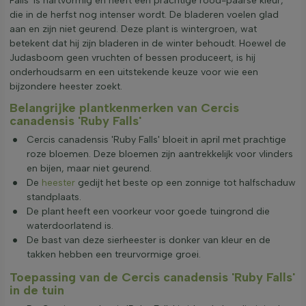
Falls' is hartvormig en heeft een prachtige rood-paarse kleur,
die in de herfst nog intenser wordt. De bladeren voelen glad
aan en zijn niet geurend. Deze plant is wintergroen, wat
betekent dat hij zijn bladeren in de winter behoudt. Hoewel de
Judasboom geen vruchten of bessen produceert, is hij
onderhoudsarm en een uitstekende keuze voor wie een
bijzondere heester zoekt.
Belangrijke plantkenmerken van Cercis
canadensis 'Ruby Falls'
Cercis canadensis 'Ruby Falls' bloeit in april met prachtige
roze bloemen. Deze bloemen zijn aantrekkelijk voor vlinders
en bijen, maar niet geurend.
De
heester
gedijt het beste op een zonnige tot halfschaduw
standplaats.
De plant heeft een voorkeur voor goede tuingrond die
waterdoorlatend is.
De bast van deze sierheester is donker van kleur en de
takken hebben een treurvormige groei.
Toepassing van de Cercis canadensis 'Ruby Falls'
in de tuin