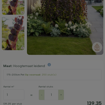
Maat:
Hoogtemaat leidend
175-200cm
|
Pot
|
Op voorraad
: 250 stuk(s)
Aantal m²
Aantal stuks
=
-
+
139,35
139,35
per stuk