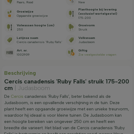
Paars, Rood
Nee
Planthoogte bij levering
Groeiwijze
(exclusief wortelgestel)
Opgaande groeiwijze
175-200
Volwassen hoogte (cm)
Groeivorm
250
Struik
Latijnse naam
Volksnaam
Cercis canadensis 'Ruby Falls'
Judasboom
Art. nr.
Giftig
1002909
Zie veelgestelde vragen
Beschrijving
Cercis canadensis 'Ruby Falls' struik 175-200
cm
| Judasboom
De
Cercis
canadensis 'Ruby Falls', beter bekend als de
Judasboom, is een opvallende verschijning in de tuin. Deze
plant heeft een opgaande groeiwijze met een unieke treurvorm,
waardoor hij ideaal is voor kleine tuinen. De Judasboom kan
een hoogte bereiken van ongeveer 250 cm en heeft een
breedte die varieert. Het blad van de Cercis canadensis 'Ruby