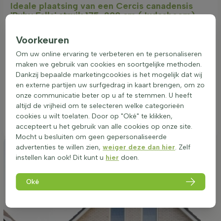
Ideale plaatsing van een Cercis canadensis
'Ruby Falls' struik 175-200 cm (Judasboom)
De Cercis canadensis 'Ruby Falls' gedijt het beste op een
Voorkeuren
zonnige tot halfschaduwrijke standplaats. Deze plant heeft
een voorkeur voor goede tuingrond die waterdoorlatend is.
Om uw online ervaring te verbeteren en te personaliseren
Het is belangrijk dat de grond niet te nat is, zodat de wortels
maken we gebruik van cookies en soortgelijke methoden.
niet verdrinken. Een beschutte plek uit de wind kan bijdragen
Dankzij bepaalde marketingcookies is het mogelijk dat wij
aan een gezondere groei. De juiste standplaats zorgt voor
en externe partijen uw surfgedrag in kaart brengen, om zo
een rijkere bloei en intensere bladkleuren. Deze heester is
onze communicatie beter op u af te stemmen. U heeft
ideaal als solitair in de tuin en biedt met zijn treurvormige
altijd de vrijheid om te selecteren welke categorieën
groei en lavendelkleurige bloemen een prachtige aanblik. De
cookies u wilt toelaten. Door op "Oké" te klikken,
juiste standplaats is essentieel voor optimale groei en bloei.
accepteert u het gebruik van alle cookies op onze site.
Mocht u besluiten om geen gepersonaliseerde
advertenties te willen zien,
weiger deze dan hier
. Zelf
instellen kan ook! Dit kunt u
hier
doen.
Oké