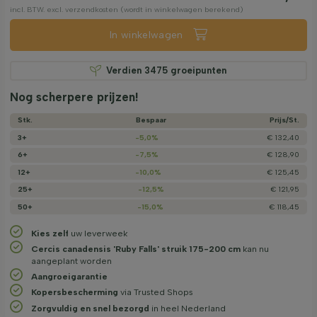
incl. BTW. excl. verzendkosten (wordt in winkelwagen berekend)
In winkelwagen
Verdien
3475
groeipunten
Nog scherpere prijzen!
Stk.
Bespaar
Prijs/­St.
3+
-5,0%
€ 132,40
6+
-7,5%
€ 128,90
12+
-10,0%
€ 125,45
25+
-12,5%
€ 121,95
50+
-15,0%
€ 118,45
Kies zelf
uw leverweek
Cercis canadensis 'Ruby Falls' struik 175-200 cm
kan nu
aangeplant worden
Aangroeigarantie
Kopersbescherming
via Trusted Shops
Zorgvuldig en snel bezorgd
in heel Nederland