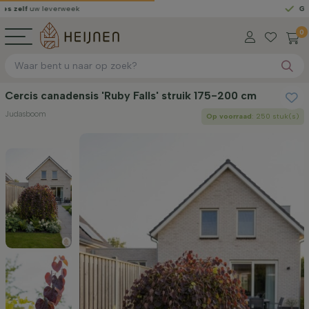
leverweek
Gratis geleve
0
Cercis canadensis 'Ruby Falls' struik 175-200 cm
Judasboom
Op voorraad
: 250 stuk(s)