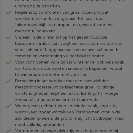
uitdroging te beperken.
Regelmatig controleren van groei voorkomt dat
vormbomen zon tuin uitgroeien tot losse bos;
takopbouw blijft zo compact en geschikt voor een
modern tuinontwerp.
Snoeien in de winter tot op het gestel houdt de
basisvorm strak; in juni volgt een extra zomersnoei met
snoeischaar of heggenschaar om nieuwe scheuten te
temmen en verdamping via het blad te sturen.
Voor vormbomen volle zon is wintersnoei ook belangrijk
om takbreuk door wind en sneeuw te beperken, vooral
bij winterharde vormbomen voor zon.
Bemesting in het voorjaar met een evenwichtige
meststof ondersteunt de krachtige groei; bij droge
omstandigheden helpt een extra, lichte gift in vroege
zomer, altijd gecombineerd met ruim water.
Water geven gebeurt diep en minder vaak, vooral bij
warm weer, zodat wortels van Vormbomen voor in de
zon dieper groeien; de grond mag licht opdrogen, maar
nooit volledig uitbranden.
Vormbomen zonnige plek krijgen in hete perioden bij