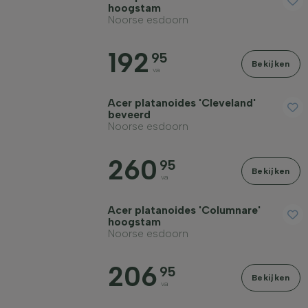
hoogstam
Noorse esdoorn
192
95
Bekijken
va
Acer platanoides 'Cleveland'
beveerd
Noorse esdoorn
260
95
Bekijken
va
Acer platanoides 'Columnare'
hoogstam
Noorse esdoorn
206
95
Bekijken
va