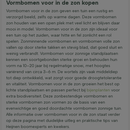
Vormbomen voor in de zon kopen
Vormbomen voor in de zon geven een tuin een rustig en
verzorgd beeld, zelfs op warme dagen. Deze vormbomen
zon houden van een open plek met veel licht en blijven daar
mooi in model. Vormbomen voor in de zon zijn ideaal voor
een tuin op het zuiden, waar hitte en fel zonlicht een rol
spelen. Zonminnende vormbomen en vormbomen volle zon
vallen op door sterke takken en stevig blad, dat goed sluit en
weinig verbrandt. Vormbomen voor zonnige standplaatsen
kennen een soortgebonden sterke groei en behouden hun
vorm na 10–20 jaar bij regelmatige snoei, met hoogtes
variërend van circa 3–6 m. De wortels zijn vaak middeldiep
tot diep ontwikkeld, wat zorgt voor goede droogtetolerantie
en vitaliteit. Vormbomen voor in de zon groeien het best op
lichte standplaatsen en passen perfect bij
bijenplanten
voor
extra biodiversiteit. Deze zonbestendige vormbomen en
sterke vormbomen zon vormen zo de basis van een
evenwichtige en goed doordachte vormbomen zonnige tuin.
Alle informatie over vormbomen voor in de zon staat verder
op deze pagina met duidelijke uitleg en praktische tips van
Heijnen boomexperts en kwekers.