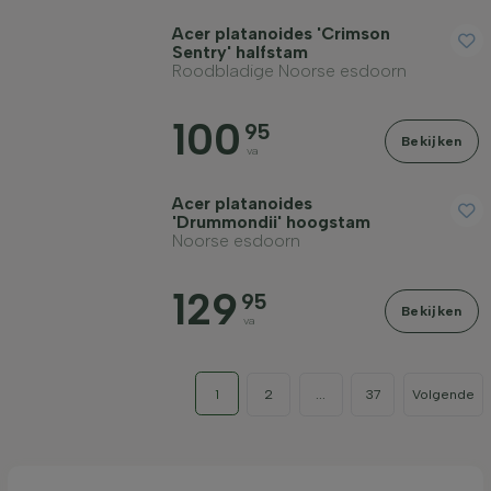
Acer platanoides 'Crimson
Sentry' halfstam
Roodbladige Noorse esdoorn
100
95
Bekijken
va
Acer platanoides
'Drummondii' hoogstam
Noorse esdoorn
129
95
Bekijken
va
1
2
...
37
Volgende