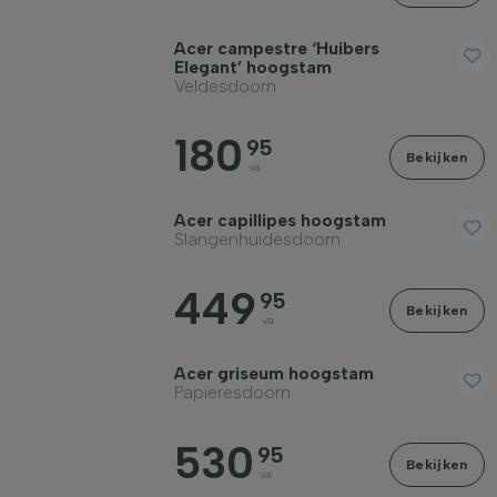
Schors/bast
Acer campestre ‘Huibers
Elegant’ hoogstam
Veldesdoorn
Fruitsoort
180
95
Bekijken
va
Volwassen hoogte in meter
Acer capillipes hoogstam
Slangenhuidesdoorn
Volwassen breedte in meter
449
95
Bekijken
va
Grondsoort
Acer griseum hoogstam
Papieresdoorn
Kroonvorm
530
95
Bekijken
Verharding
va