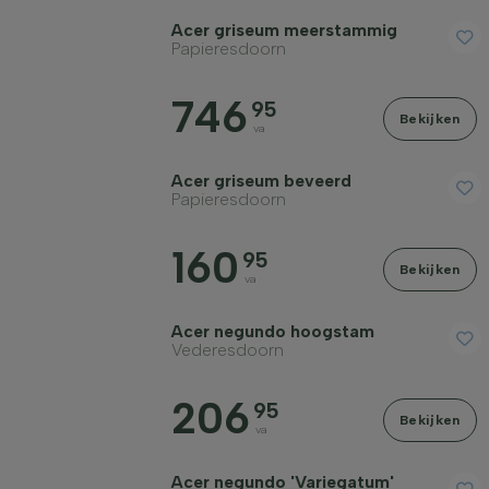
Acer griseum meerstammig
Groeiwijze
Papieresdoorn
Filter toepassen
746
95
Bekijken
va
Acer griseum beveerd
Papieresdoorn
160
95
Bekijken
va
Acer negundo hoogstam
Vederesdoorn
206
95
Bekijken
va
Acer negundo 'Variegatum'