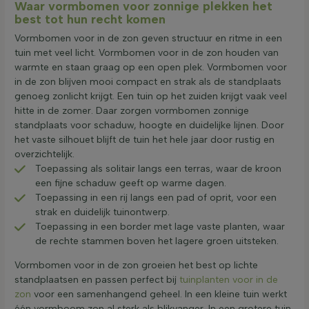
Waar vormbomen voor zonnige plekken het
best tot hun recht komen
Vormbomen voor in de zon geven structuur en ritme in een
tuin met veel licht. Vormbomen voor in de zon houden van
warmte en staan graag op een open plek. Vormbomen voor
in de zon blijven mooi compact en strak als de standplaats
genoeg zonlicht krijgt. Een tuin op het zuiden krijgt vaak veel
hitte in de zomer. Daar zorgen vormbomen zonnige
standplaats voor schaduw, hoogte en duidelijke lijnen. Door
het vaste silhouet blijft de tuin het hele jaar door rustig en
overzichtelijk.
Toepassing als solitair langs een terras, waar de kroon
een fijne schaduw geeft op warme dagen.
Toepassing in een rij langs een pad of oprit, voor een
strak en duidelijk tuinontwerp.
Toepassing in een border met lage vaste planten, waar
de rechte stammen boven het lagere groen uitsteken.
Vormbomen voor in de zon groeien het best op lichte
standplaatsen en passen perfect bij
tuinplanten voor in de
zon
voor een samenhangend geheel. In een kleine tuin werkt
één vormboom zon al sterk als blikvanger. In een grotere tuin