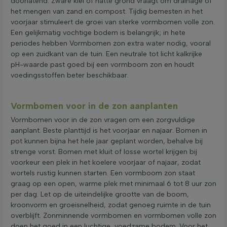
doorlatend. Zware klei of natte grond vraagt om drainage of
het mengen van zand en compost. Tijdig bemesten in het
voorjaar stimuleert de groei van sterke vormbomen volle zon.
Een gelijkmatig vochtige bodem is belangrijk; in hete
periodes hebben Vormbomen zon extra water nodig, vooral
op een zuidkant van de tuin. Een neutrale tot licht kalkrijke
pH-waarde past goed bij een vormboom zon en houdt
voedingsstoffen beter beschikbaar.
Vormbomen voor in de zon aanplanten
Vormbomen voor in de zon vragen om een zorgvuldige
aanplant. Beste planttijd is het voorjaar en najaar. Bomen in
pot kunnen bijna het hele jaar geplant worden, behalve bij
strenge vorst. Bomen met kluit of losse wortel krijgen bij
voorkeur een plek in het koelere voorjaar of najaar, zodat
wortels rustig kunnen starten. Een vormboom zon staat
graag op een open, warme plek met minimaal 6 tot 8 uur zon
per dag. Let op de uiteindelijke grootte van de boom,
kroonvorm en groeisnelheid, zodat genoeg ruimte in de tuin
overblijft. Zonminnende vormbomen en vormbomen volle zon
doen het goed in een luchtige, voedzame bodem. Voor het