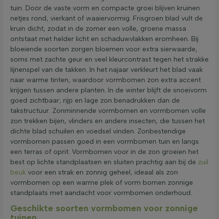
tuin. Door de vaste vorm en compacte groei blijven kruinen
netjes rond, vierkant of waaiervormig. Frisgroen blad vult de
kruin dicht, zodat in de zomer een volle, groene massa
ontstaat met helder licht en schaduwvlakken eromheen. Bij
bloeiende soorten zorgen bloemen voor extra sierwaarde,
soms met zachte geur en veel kleurcontrast tegen het strakke
lijnenspel van de takken. In het najaar verkleurt het blad vaak
naar warme tinten, waardoor vormbomen zon extra accent
krijgen tussen andere planten. In de winter blijft de snoeivorm
goed zichtbaar; rijp en lage zon benadrukken dan de
takstructuur. Zonminnende vormbomen en vormbomen volle
zon trekken bijen, vlinders en andere insecten, die tussen het
dichte blad schuilen en voedsel vinden. Zonbestendige
vormbomen passen goed in een vormbomen tuin en langs
een terras of oprit. Vormbomen voor in de zon groeien het
best op lichte standplaatsen en sluiten prachtig aan bij de
zuil
beuk
voor een strak en zonnig geheel, ideaal als zon
vormbomen op een warme plek of vorm bomen zonnige
standplaats met aandacht voor vormbomen onderhoud.
Geschikte soorten vormbomen voor zonnige
tuinen