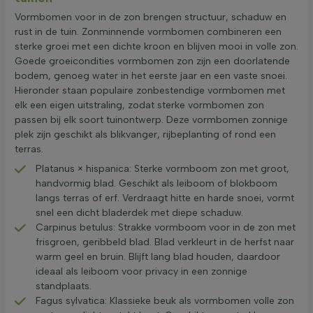
Vormbomen voor in de zon brengen structuur, schaduw en
rust in de tuin. Zonminnende vormbomen combineren een
sterke groei met een dichte kroon en blijven mooi in volle zon.
Goede groeicondities vormbomen zon zijn een doorlatende
bodem, genoeg water in het eerste jaar en een vaste snoei.
Hieronder staan populaire zonbestendige vormbomen met
elk een eigen uitstraling, zodat sterke vormbomen zon
passen bij elk soort tuinontwerp. Deze vormbomen zonnige
plek zijn geschikt als blikvanger, rijbeplanting of rond een
terras.
Platanus × hispanica: Sterke vormboom zon met groot,
handvormig blad. Geschikt als leiboom of blokboom
langs terras of erf. Verdraagt hitte en harde snoei, vormt
snel een dicht bladerdek met diepe schaduw.
Carpinus betulus: Strakke vormboom voor in de zon met
frisgroen, geribbeld blad. Blad verkleurt in de herfst naar
warm geel en bruin. Blijft lang blad houden, daardoor
ideaal als leiboom voor privacy in een zonnige
standplaats.
Fagus sylvatica: Klassieke beuk als vormbomen volle zon