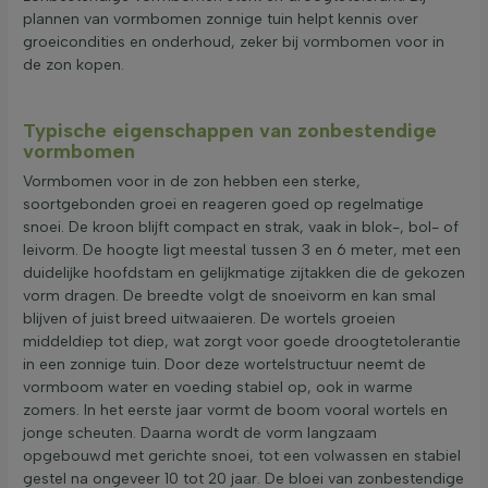
plannen van vormbomen zonnige tuin helpt kennis over
groeicondities en onderhoud, zeker bij vormbomen voor in
de zon kopen.
Typische eigenschappen van zonbestendige
vormbomen
Vormbomen voor in de zon hebben een sterke,
soortgebonden groei en reageren goed op regelmatige
snoei. De kroon blijft compact en strak, vaak in blok-, bol- of
leivorm. De hoogte ligt meestal tussen 3 en 6 meter, met een
duidelijke hoofdstam en gelijkmatige zijtakken die de gekozen
vorm dragen. De breedte volgt de snoeivorm en kan smal
blijven of juist breed uitwaaieren. De wortels groeien
middeldiep tot diep, wat zorgt voor goede droogtetolerantie
in een zonnige tuin. Door deze wortelstructuur neemt de
vormboom water en voeding stabiel op, ook in warme
zomers. In het eerste jaar vormt de boom vooral wortels en
jonge scheuten. Daarna wordt de vorm langzaam
opgebouwd met gerichte snoei, tot een volwassen en stabiel
gestel na ongeveer 10 tot 20 jaar. De bloei van zonbestendige