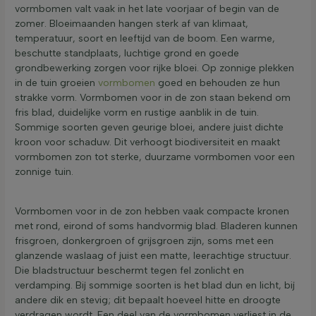
vormbomen valt vaak in het late voorjaar of begin van de
zomer. Bloeimaanden hangen sterk af van klimaat,
temperatuur, soort en leeftijd van de boom. Een warme,
beschutte standplaats, luchtige grond en goede
grondbewerking zorgen voor rijke bloei. Op zonnige plekken
in de tuin groeien
vormbomen
goed en behouden ze hun
strakke vorm. Vormbomen voor in de zon staan bekend om
fris blad, duidelijke vorm en rustige aanblik in de tuin.
Sommige soorten geven geurige bloei, andere juist dichte
kroon voor schaduw. Dit verhoogt biodiversiteit en maakt
vormbomen zon tot sterke, duurzame vormbomen voor een
zonnige tuin.
Vormbomen voor in de zon hebben vaak compacte kronen
met rond, eirond of soms handvormig blad. Bladeren kunnen
frisgroen, donkergroen of grijsgroen zijn, soms met een
glanzende waslaag of juist een matte, leerachtige structuur.
Die bladstructuur beschermt tegen fel zonlicht en
verdamping. Bij sommige soorten is het blad dun en licht, bij
andere dik en stevig; dit bepaalt hoeveel hitte en droogte
verdragen wordt. Een deel van de vormbomen verliest in de