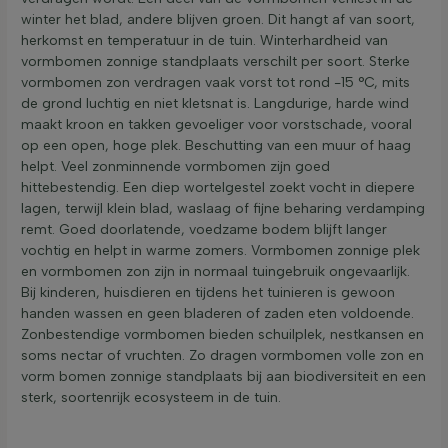
winter het blad, andere blijven groen. Dit hangt af van soort,
herkomst en temperatuur in de tuin. Winterhardheid van
vormbomen zonnige standplaats verschilt per soort. Sterke
vormbomen zon verdragen vaak vorst tot rond -15 °C, mits
de grond luchtig en niet kletsnat is. Langdurige, harde wind
maakt kroon en takken gevoeliger voor vorstschade, vooral
op een open, hoge plek. Beschutting van een muur of haag
helpt. Veel zonminnende vormbomen zijn goed
hittebestendig. Een diep wortelgestel zoekt vocht in diepere
lagen, terwijl klein blad, waslaag of fijne beharing verdamping
remt. Goed doorlatende, voedzame bodem blijft langer
vochtig en helpt in warme zomers. Vormbomen zonnige plek
en vormbomen zon zijn in normaal tuin­gebruik ongevaarlijk.
Bij kinderen, huisdieren en tijdens het tuinieren is gewoon
handen wassen en geen bladeren of zaden eten voldoende.
Zonbestendige vormbomen bieden schuilplek, nestkansen en
soms nectar of vruchten. Zo dragen vormbomen volle zon en
vorm bomen zonnige standplaats bij aan biodiversiteit en een
sterk, soortenrijk ecosysteem in de tuin.