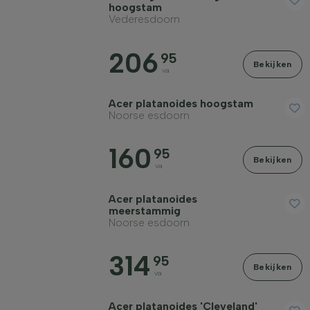
hoogstam
Vederesdoorn
206
95
Bekijken
va
Acer platanoides hoogstam
Noorse esdoorn
160
95
Bekijken
va
Acer platanoides
meerstammig
Noorse esdoorn
314
95
Bekijken
va
Acer platanoides 'Cleveland'