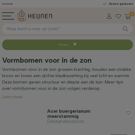
Gratis geleverd
vanaf €450
0
Filters
Sorteer op
Vormbomen voor in de zon
Beschikbaar
Vormbomen voor in de zon groeien krachtig, houden een strakke
kroon en tonen een dichte bladbezetting bij veel licht en warmte.
Deze bomen geven structuur en diepte aan de tuin. Meer tips
Hoogte bij levering (cm)
over vormbomen voor in de zon volgen verderop.
Lees meer
Hoogte incl. pot (cm)
Acer buergerianum
meerstammig
Drietandesdoorn
Stamomtrek (cm)