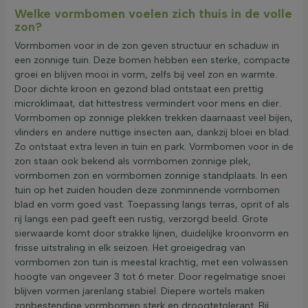
Welke vormbomen voelen zich thuis in de volle
zon?
Vormbomen voor in de zon geven structuur en schaduw in
een zonnige tuin. Deze bomen hebben een sterke, compacte
groei en blijven mooi in vorm, zelfs bij veel zon en warmte.
Door dichte kroon en gezond blad ontstaat een prettig
microklimaat, dat hittestress vermindert voor mens en dier.
Vormbomen op zonnige plekken trekken daarnaast veel bijen,
vlinders en andere nuttige insecten aan, dankzij bloei en blad.
Zo ontstaat extra leven in tuin en park. Vormbomen voor in de
zon staan ook bekend als vormbomen zonnige plek,
vormbomen zon en vormbomen zonnige standplaats. In een
tuin op het zuiden houden deze zonminnende vormbomen
blad en vorm goed vast. Toepassing langs terras, oprit of als
rij langs een pad geeft een rustig, verzorgd beeld. Grote
sierwaarde komt door strakke lijnen, duidelijke kroonvorm en
frisse uitstraling in elk seizoen. Het groeigedrag van
vormbomen zon tuin is meestal krachtig, met een volwassen
hoogte van ongeveer 3 tot 6 meter. Door regelmatige snoei
blijven vormen jarenlang stabiel. Diepere wortels maken
zonbestendige vormbomen sterk en droogtetolerant. Bij