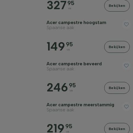
327
95
Bekijken
va
Acer campestre hoogstam
Spaanse aak
Geslacht
149
95
Bekijken
Standplaats
va
Acer campestre beveerd
Toepassing
Spaanse aak
246
95
Bloeikleur
Bekijken
va
Acer campestre meerstammig
Bloeimaand
Spaanse aak
219
Bladkleur
95
Bekijken
va