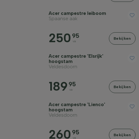
Prijs
Acer campestre leiboom
Spaanse aak
250
95
Bekijken
va
Winterhardheid
Acer campestre 'Elsrijk'
hoogstam
Veldesdoorn
Bladhoudend
189
95
Bekijken
va
Vruchtdragend
Acer campestre 'Lienco'
hoogstam
Doornen / stekels
Veldesdoorn
260
95
Herfstkleur
Bekijken
va