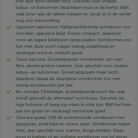
met zeer dicht vertakt hout. Geschikt voor strakke
kubus- of bolvormen. Blad kleurt mooi in de herfst; blijft
vaak bruin aan de takken hangen en zorgt zo in de winter
nog voor beschutting.
Ligustrum japonicum: Halfgroenblijvende vormboom zon
met klein, glanzend blad. Groeit compact, daardoor
mooi als lagere blokboom langs paden. Vormbomen zon
tuin met deze soort vragen weinig onderhoud en
verdragen wind en zonlicht goed.
Taxus baccata: Groenblijvende vormbomen zon met
fijne, donkergroene naalden. Zeer geschikt voor strakke
kubus- en zuilvormen. Groeit langzaam maar dicht,
daardoor ideaal als duurzame vormbomen zon met
weinig snoeibeurten per jaar.
Ilex crenata: Fijnbladige, groenblijvende soort die vaak
wordt gebruikt als alternatief voor buxus. Geschikt als
lage bolvorm of haag-op-stam in volle zon. Blijft het hele
jaar fris groen en verdraagt vormsnoei goed.
Olea europaea: Olijf als zonminnende vormboom met
grijsgroen, smal blad en stoere stam. Vormbomen tegen
hitte, zeer geschikt voor warme, droge plekken. Staat
mooi in bakken of als solitaire vormboom zon bij terras