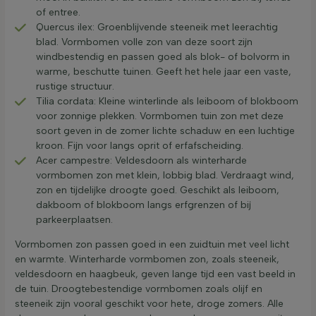
of entree.
Quercus ilex: Groenblijvende steeneik met leerachtig
blad. Vormbomen volle zon van deze soort zijn
windbestendig en passen goed als blok- of bolvorm in
warme, beschutte tuinen. Geeft het hele jaar een vaste,
rustige structuur.
Tilia cordata: Kleine winterlinde als leiboom of blokboom
voor zonnige plekken. Vormbomen tuin zon met deze
soort geven in de zomer lichte schaduw en een luchtige
kroon. Fijn voor langs oprit of erfafscheiding.
Acer campestre: Veldesdoorn als winterharde
vormbomen zon met klein, lobbig blad. Verdraagt wind,
zon en tijdelijke droogte goed. Geschikt als leiboom,
dakboom of blokboom langs erfgrenzen of bij
parkeerplaatsen.
Vormbomen zon passen goed in een zuidtuin met veel licht
en warmte. Winterharde vormbomen zon, zoals steeneik,
veldesdoorn en haagbeuk, geven lange tijd een vast beeld in
de tuin. Droogtebestendige vormbomen zoals olijf en
steeneik zijn vooral geschikt voor hete, droge zomers. Alle