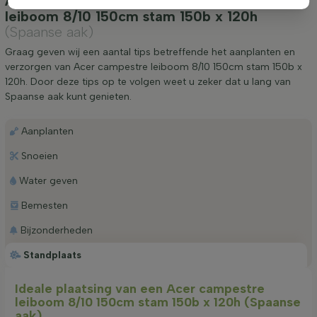
Aanplanten & verzorging Acer campestre
leiboom 8/10 150cm stam 150b x 120h
(Spaanse aak)
Graag geven wij een aantal tips betreffende het aanplanten en
verzorgen van Acer campestre leiboom 8/10 150cm stam 150b x
120h. Door deze tips op te volgen weet u zeker dat u lang van
Spaanse aak kunt genieten.
Aanplanten
Snoeien
Water geven
Bemesten
Bijzonderheden
Standplaats
Ideale plaatsing van een Acer campestre
leiboom 8/10 150cm stam 150b x 120h (Spaanse
aak)