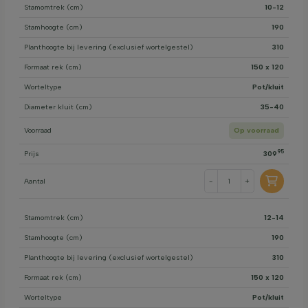
Stamomtrek (cm)
10-12
Stamhoogte (cm)
190
Planthoogte bij levering (exclusief wortelgestel)
310
Formaat rek (cm)
150 x 120
Worteltype
Pot/kluit
Diameter kluit (cm)
35-40
Voorraad
Op voorraad
95
Prijs
309
Aantal
-
+
Stamomtrek (cm)
12-14
Stamhoogte (cm)
190
Planthoogte bij levering (exclusief wortelgestel)
310
Formaat rek (cm)
150 x 120
Worteltype
Pot/kluit