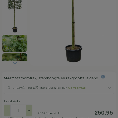
Maat:
Stamomtrek, stamhoogte en rekgrootte leidend
8-10cm
|
150cm
|
150 x 120cm
|
Pot/kluit
|
Op voorraad
Aantal stuks
-
+
250,95
250,95
per stuk