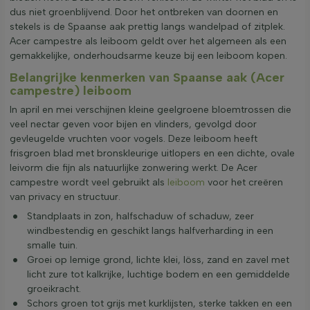
dus niet groenblijvend. Door het ontbreken van doornen en
stekels is de Spaanse aak prettig langs wandelpad of zitplek.
Acer campestre als leiboom geldt over het algemeen als een
gemakkelijke, onderhoudsarme keuze bij een leiboom kopen.
Belangrijke kenmerken van Spaanse aak (Acer
campestre) leiboom
In april en mei verschijnen kleine geelgroene bloemtrossen die
veel nectar geven voor bijen en vlinders, gevolgd door
gevleugelde vruchten voor vogels. Deze leiboom heeft
frisgroen blad met bronskleurige uitlopers en een dichte, ovale
leivorm die fijn als natuurlijke zonwering werkt. De Acer
campestre wordt veel gebruikt als
leiboom
voor het creëren
van privacy en structuur.
Standplaats in zon, halfschaduw of schaduw, zeer
windbestendig en geschikt langs halfverharding in een
smalle tuin.
Groei op lemige grond, lichte klei, löss, zand en zavel met
licht zure tot kalkrijke, luchtige bodem en een gemiddelde
groeikracht.
Schors groen tot grijs met kurklijsten, sterke takken en een