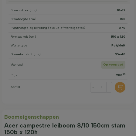
Stamomtrek (cm)
10-12
Stamhoogte (cm)
150
Planthoogte bij levering (exclusief wortelgestel)
270
Formaat rek (cm)
150 x 120
Worteltype
Pot/kluit
Diameter kluit (cm)
35-40
Voorraad
Op voorraad
95
Prijs
280
Aantal
-
+
Boom­eigen­schappen
Acer campestre leiboom 8/10 150cm stam
150b x 120h