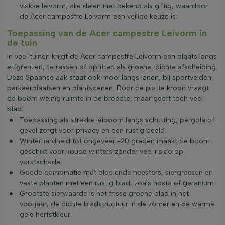
vlakke leivorm; alle delen niet bekend als giftig, waardoor
de Acer campestre Leivorm een veilige keuze is.
Toepassing van de Acer campestre Leivorm in
de tuin
In veel tuinen krijgt de Acer campestre Leivorm een plaats langs
erfgrenzen, terrassen of opritten als groene, dichte afscheiding.
Deze Spaanse aak staat ook mooi langs lanen, bij sportvelden,
parkeerplaatsen en plantsoenen. Door de platte kroon vraagt
de boom weinig ruimte in de breedte, maar geeft toch veel
blad.
Toepassing als strakke leiboom langs schutting, pergola of
gevel zorgt voor privacy en een rustig beeld.
Winterhardheid tot ongeveer -20 graden maakt de boom
geschikt voor koude winters zonder veel risico op
vorstschade.
Goede combinatie met bloeiende heesters, siergrassen en
vaste planten met een rustig blad, zoals hosta of geranium.
Grootste sierwaarde is het frisse groene blad in het
voorjaar, de dichte bladstructuur in de zomer en de warme
gele herfstkleur.