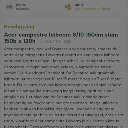
Art. nr.
Giftig
1028006
Zie veelgestelde vragen
Beschrijving
Acer campestre leiboom 8/10 150cm stam
150b x 120h
| Spaanse aak
Acer campestre, ook wel Spaanse aak genoemd, staat in de
vorm Acer campestre Leivorm bekend als een sterke leiboom
voor veel soorten tuinen. Het geslacht
Acer
betekent esdoorn;
campestre verwijst naar open velden, waardoor de naam
samen “veld-esdoorn” betekent. De Spaanse aak groeit als
leiboom uit tot ongeveer 10 tot 15 meter hoog en 7 tot 8 meter
breed. De leivorm en ovale kroon zorgen voor een vlak scherm,
ideaal als natuurlijke zonwering langs terras, oprit of in een
smalle tuin. Het blad van de Spaanse aak is middelgroot,
handvormig en frisgroen in het groeiseizoen. Jonge uitlopers
hebben vaak een bronskleurige gloed, wat een rustig maar
levendig beeld geeft. In de herfst kleurt het blad geel, oranje tot
rood, waardoor Acer campestre Leivorm in elk seizoen iets te
bieden heeft. Deze loofboom verliest in de winter het blad en is