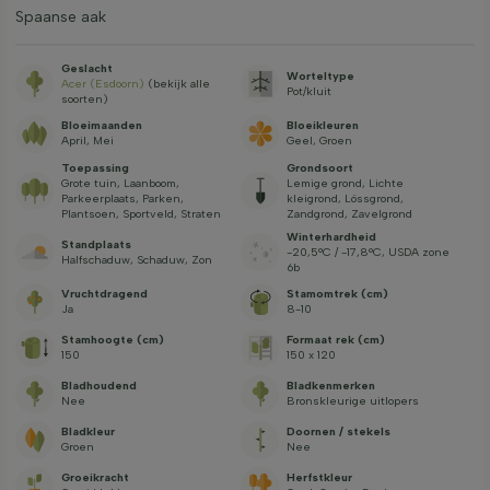
Spaanse aak
Geslacht
Worteltype
Acer (Esdoorn)
(bekijk alle
Pot/kluit
soorten)
Bloeimaanden
Bloeikleuren
April, Mei
Geel, Groen
Toepassing
Grondsoort
Grote tuin, Laanboom,
Lemige grond, Lichte
Parkeerplaats, Parken,
kleigrond, Lössgrond,
Plantsoen, Sportveld, Straten
Zandgrond, Zavelgrond
Winterhardheid
Standplaats
-20,5°C / -17,8°C, USDA zone
Halfschaduw, Schaduw, Zon
6b
Vruchtdragend
Stamomtrek (cm)
Ja
8-10
Stamhoogte (cm)
Formaat rek (cm)
150
150 x 120
Bladhoudend
Bladkenmerken
Nee
Bronskleurige uitlopers
Bladkleur
Doornen / stekels
Groen
Nee
Groeikracht
Herfstkleur