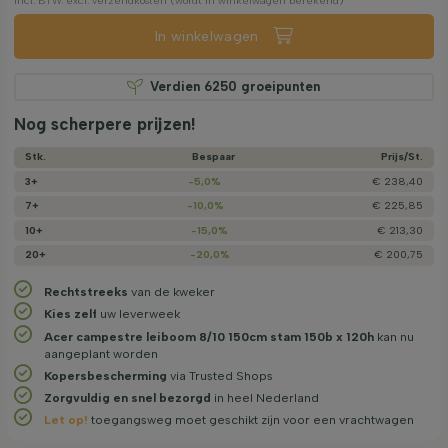
incl. BTW. excl. verzendkosten (wordt in winkelwagen berekend)
In winkelwagen
Verdien
6250
groeipunten
Nog scherpere prijzen!
Stk.
Bespaar
Prijs/­St.
3+
-5,0%
€ 238,40
7+
-10,0%
€ 225,85
10+
-15,0%
€ 213,30
20+
-20,0%
€ 200,75
Rechtstreeks
van de kweker
Kies zelf
uw leverweek
Acer campestre leiboom 8/10 150cm stam 150b x 120h
kan nu
aangeplant worden
Kopersbescherming
via Trusted Shops
Zorgvuldig en snel bezorgd
in heel Nederland
Let op!
toegangsweg moet geschikt zijn voor een vrachtwagen