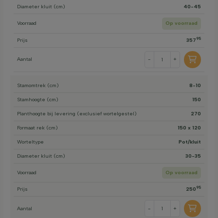
Diameter kluit (cm)
40-45
Voorraad
Op voorraad
95
Prijs
357
Aantal
-
+
Stamomtrek (cm)
8-10
Stamhoogte (cm)
150
Planthoogte bij levering (exclusief wortelgestel)
270
Formaat rek (cm)
150 x 120
Worteltype
Pot/kluit
Diameter kluit (cm)
30-35
Voorraad
Op voorraad
95
Prijs
250
Aantal
-
+