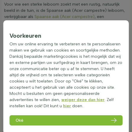
Voor wie een sterke leiboom zoekt met een rustig, natuurlijk
beeld in de tuin, is de Spaanse aak (Acer campestre) leiboom,
verkrijgbaar als
Spaanse aak (Acer campestre)
, een
doordachte keuze.
Voorkeuren
Om uw online ervaring te verbeteren en te personaliseren
maken we gebruik van cookies en soortgelijke methoden.
Dankzij bepaalde marketingcookies is het mogelijk dat wij
en externe partijen uw surfgedrag in kaart brengen, om zo
onze communicatie beter op u af te stemmen. U heeft
altijd de vrijheid om te selecteren welke categorieën
cookies u wilt toelaten. Door op "Oké" te klikken,
accepteert u het gebruik van alle cookies op onze site.
Mocht u besluiten om geen gepersonaliseerde
advertenties te willen zien,
weiger deze dan hier
. Zelf
instellen kan ook! Dit kunt u
hier
doen.
Oké