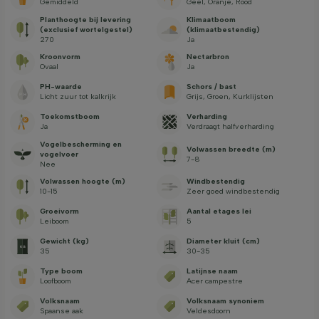
Gemiddeld
Geel, Oranje, Rood
Planthoogte bij levering
Klimaatboom
(exclusief wortelgestel)
(klimaatbestendig)
270
Ja
Kroonvorm
Nectarbron
Ovaal
Ja
PH-waarde
Schors / bast
Licht zuur tot kalkrijk
Grijs, Groen, Kurklijsten
Toekomstboom
Verharding
Ja
Verdraagt halfverharding
Vogelbescherming en
Volwassen breedte (m)
vogelvoer
7-8
Nee
Volwassen hoogte (m)
Windbestendig
10-15
Zeer goed windbestendig
Groeivorm
Aantal etages lei
Leiboom
5
Gewicht (kg)
Diameter kluit (cm)
35
30-35
Type boom
Latijnse naam
Loofboom
Acer campestre
Volksnaam
Volksnaam synoniem
Spaanse aak
Veldesdoorn