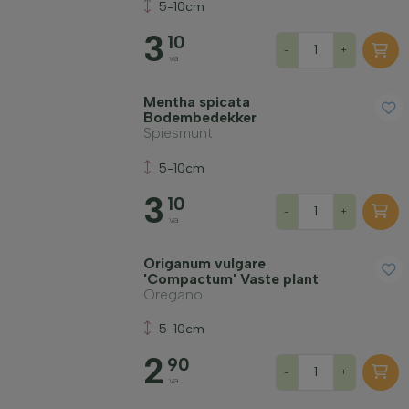
5-10cm
3
10
-
+
va
Mentha spicata
Bodembedekker
Spiesmunt
5-10cm
3
10
-
+
va
Origanum vulgare
'Compactum' Vaste plant
Oregano
5-10cm
2
90
-
+
va