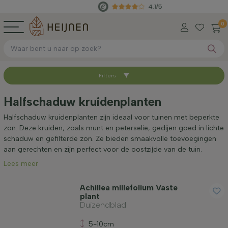
4.1/5
Rec
0
Filters
Sorteer op
Halfschaduw kruidenplanten
Beschikbaar
Halfschaduw kruidenplanten zijn ideaal voor tuinen met beperkte
zon. Deze kruiden, zoals munt en peterselie, gedijen goed in lichte
schaduw en gefilterde zon. Ze bieden smaakvolle toevoegingen
Volwassen hoogte (cm)
aan gerechten en zijn perfect voor de oostzijde van de tuin.
Lees meer
Geslacht
Achillea millefolium Vaste
plant
Duizendblad
Standplaats
5-10cm