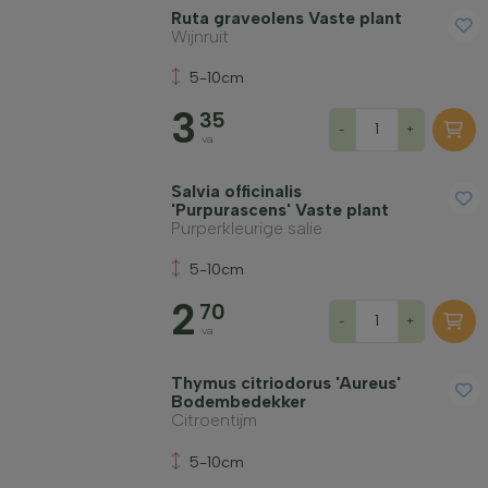
Ruta graveolens Vaste plant
Wijnruit
5-10cm
3
35
-
+
va
Salvia officinalis
'Purpurascens' Vaste plant
Purperkleurige salie
5-10cm
2
70
-
+
va
Thymus citriodorus 'Aureus'
Bodembedekker
Citroentijm
5-10cm