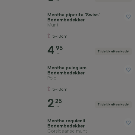
va
Mentha piperita 'Swiss'
Bodembedekker
Munt
5-10cm
4
95
Tijdelijk uitverkocht
va
Mentha pulegium
Bodembedekker
Polei
5-10cm
2
25
Tijdelijk uitverkocht
va
Mentha requienii
Bodembedekker
Corsicaanse munt