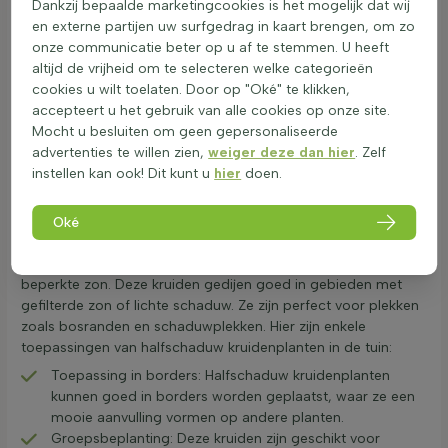
Dankzij bepaalde marketingcookies is het mogelijk dat wij
Halfschaduw kruidenplanten zijn meestal niet giftig en veilig
en externe partijen uw surfgedrag in kaart brengen, om zo
voor gebruik in de tuin, zelfs met kinderen en huisdieren. Ze
onze communicatie beter op u af te stemmen. U heeft
dragen bij aan de biodiversiteit door voedsel en
altijd de vrijheid om te selecteren welke categorieën
schuilplaatsen te bieden aan insecten en andere dieren. Deze
cookies u wilt toelaten. Door op "Oké" te klikken,
kruiden bloeien vaak langdurig en zijn aantrekkelijk voor bijen
accepteert u het gebruik van alle cookies op onze site.
en vlinders, wat helpt bij het in stand houden van een gezond
Mocht u besluiten om geen gepersonaliseerde
ecosysteem. Het kiezen van de juiste kruiden voor
advertenties te willen zien,
weiger deze dan hier
. Zelf
halfschaduw kan de tuin verrijken en zorgen voor een
instellen kan ook! Dit kunt u
hier
doen.
aromatische en eetbare toevoeging.
Waarom kiezen voor lichtschaduw aromatische
Oké
planten?
Halfschaduw kruidenplanten zijn ideaal voor tuinen met
beperkte zon. Deze kruiden gedijen goed in gebieden met
gefilterde zon of lichte schaduw. Ze zijn perfect voor plekken
zoals bosranden en schaduwplekken. Hier zijn enkele
toepassingen van halfschaduw kruidenplanten in de tuin:
Toepassing in borders: Halfschaduw kruidenplanten
kunnen goed in borders worden geplaatst, waar ze een
mooie aanvulling vormen op andere planten.
Groepsbeplanting: Deze kruiden zijn geschikt voor