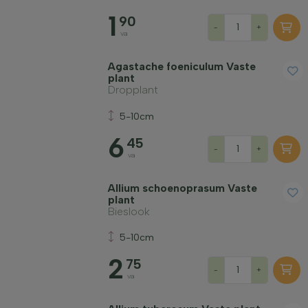
1
Groeivorm
90
-
+
va
Toepassing
Agastache foeniculum Vaste
plant
Dropplant
Bloeikleur
5-10cm
6
45
Bloeimaand
-
+
va
Allium schoenoprasum Vaste
Bladkleur
plant
Bieslook
Prijs
5-10cm
2
75
-
+
va