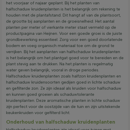
het voorjaar of najaar geplant. Bij het planten van
halfschaduw kruidenplanten is het belangrijk om rekening te
houden met de plantafstand. Dit hangt af van de plantsoort,
de grootte bij aanplanten en de groeisnelheid. Het aantal
planten per meter of vierkante meter staat vermeld op de
productpagina van Heijnen. Voor een goede groei is de juiste
grondbewerking essentieel. Zorg voor een goed doorlatende
bodem en voeg organisch materiaal toe om de grond te
verrijken. Bij het aanplanten van halfschaduw kruidenplanten
is het belangrijk om het plantgat goed voor te bereiden en de
plant stevig aan te drukken. Na het planten is regelmatig
water geven belangrijk, vooral in droge periodes.
Halfschaduw kruidenplanten zoals halfzon kruidenplanten en
halfschaduw kruidensoorten gedijen goed in lichte schaduw
en gefilterde zon. Ze zijn ideaal als kruiden voor halfschaduw
en kunnen goed groeien als schaduwtolerante
kruidenplanten. Deze aromatische planten in lichte schaduw
zijn perfect voor de oostzijde van de tuin en zijn uitstekende
keukenkruiden voor gefilterd licht.
Onderhoud van halfschaduw kruidenplanten
Halfschaduw kruidenplanten zijn ideaal voor tuinen met