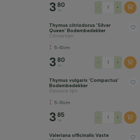
3
80
-
+
va
Thymus citriodorus 'Silver
Queen' Bodembedekker
Citroentijm
5-10cm
3
80
-
+
va
Thymus vulgaris 'Compactus'
Bodembedekker
Gewone tijm
5-10cm
3
85
-
+
va
Valeriana officinalis Vaste