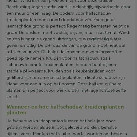
ideaal. Wind kan een probleem zijn voor deze kruiden.
Beschutting tegen sterke wind is belangrijk, bijvoorbeeld door
een muur of een haag. De bodem voor halfschaduw
kruidenplanten moet goed doorlatend zijn. Zandige of
leemachtige grond is perfect. Regelmatig bemesten helpt de
groei. De bodem moet vochtig blijven, maar niet te nat. Wind
en zon kunnen de grond uitdrogen, dus regelmatig water
geven is nodig. De pH-waarde van de grond moet neutraal
tot licht zuur zijn. Dit helpt de kruiden om voedingsstoffen
goed op te nemen. Kruiden voor halfschaduw, zoals
schaduwtolerante kruidenplanten, hebben baat bij een
stabiele pH-waarde. Kruiden zoals keukenkruiden voor
gefilterd licht en aromatische planten in lichte schaduw zijn
ideaal voor een tuin op het oosten. Deze halfzon culinaire
planten zijn perfect voor wie kruiden met lage lichtbehoefte
zoekt.
Wanneer en hoe halfschaduw kruidenplanten
planten
Halfschaduw kruidenplanten kunnen het hele jaar door
geplant worden als ze in pot geleverd worden, behalve
tijdens vorst. Planten met kluit of wortel worden het beste in