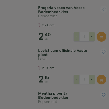
Fragaria vesca var. Vesca
Bodembedekker
Bosaardbei
5-10cm
2
40
-
+
va
Levisticum officinale Vaste
plant
Lavas
5-10cm
2
15
-
+
va
Mentha piperita
Bodembedekker
Pepermunt