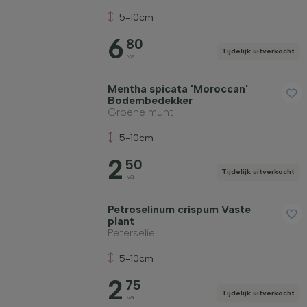
5-10cm
6
80
Tijdelijk uitverkocht
va
Mentha spicata 'Moroccan'
Bodembedekker
Groene munt
5-10cm
2
50
Tijdelijk uitverkocht
va
Petroselinum crispum Vaste
plant
Peterselie
5-10cm
2
75
Tijdelijk uitverkocht
va