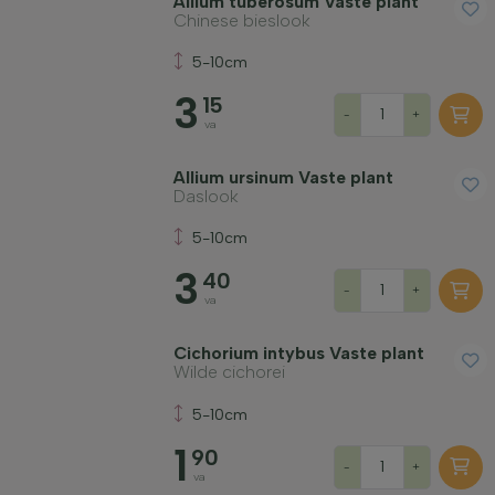
Allium tuberosum Vaste plant
Chinese bieslook
Winterhardheid
5-10cm
3
15
Bladhoudend
-
+
va
Geurend
Allium ursinum Vaste plant
Daslook
5-10cm
Vruchtdragend
3
40
-
+
va
Grondsoort
Cichorium intybus Vaste plant
Wilde cichorei
Filter toepassen
5-10cm
1
90
-
+
va