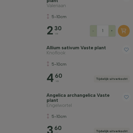
plant
Valeriaan
5-10cm
2
30
-
+
va
Allium sativum Vaste plant
Knoflook
5-10cm
4
60
Tijdelijk uitverkocht
va
Angelica archangelica Vaste
plant
Engelwortel
5-10cm
3
60
Tijdelijk uitverkocht