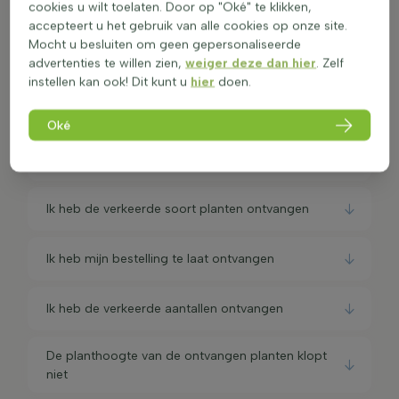
cookies u wilt toelaten. Door op "Oké" te klikken,
bijzonderheden
accepteert u het gebruik van alle cookies op onze site.
Mocht u besluiten om geen gepersonaliseerde
Heb ik garantie op de bestelde producten?
advertenties te willen zien,
weiger deze dan hier
. Zelf
instellen kan ook! Dit kunt u
hier
doen.
Kan ik mijn bestelling retourneren?
Oké
Ik heb mijn planten niet ontvangen
Ik heb de verkeerde soort planten ontvangen
Ik heb mijn bestelling te laat ontvangen
Ik heb de verkeerde aantallen ontvangen
De planthoogte van de ontvangen planten klopt
niet