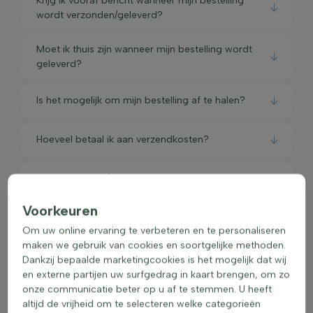
Krijg ik vooraf bericht wanneer mijn bestelling
wordt verzonden/geleverd?
Moet ik thuis zijn wanneer mijn bestelling wordt
geleverd?
Is het mogelijk om mijn bestelling af te halen?
Hoeveel betaal ik aan verzendkosten?
In welke landen/gebieden leveren jullie?
Voorkeuren
In welke conditie worden mijn planten geleverd?
Om uw online ervaring te verbeteren en te personaliseren
maken we gebruik van cookies en soortgelijke methoden.
Wat moet ik doen als mijn pakket bij een
Dankzij bepaalde marketingcookies is het mogelijk dat wij
afhaalpunt is bezorgd?
en externe partijen uw surfgedrag in kaart brengen, om zo
onze communicatie beter op u af te stemmen. U heeft
altijd de vrijheid om te selecteren welke categorieën
Garantie, retourneren en