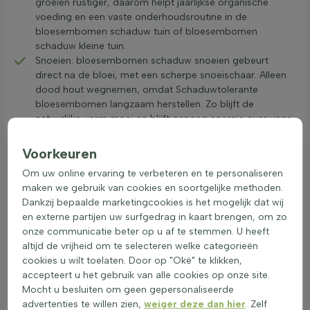
groeien rustiger, daarom helpt jaarlijkse organische
voeding en een vaste onderhoudsroutine in de
bloesembomen schaduw tuin of bloesembomen
schaduw kleine tuin.
Snoeien: bloesembomen schaduw snoeien gebeurt
direct na de bloei, met een scherpe snoeischaar. Alleen
dood hout wegnemen, omdat Schaduwtolerante
bloesembomen langzaam herstellen. Zo blijft de
natuurlijke vorm mooi en blijft genoeg energie over voor
bloesem.
Bemesting: in het vroege voorjaar beperkt bemesten met
Voorkeuren
organische mest. Overbemesting geeft veel blad en
Om uw online ervaring te verbeteren en te personaliseren
minder bloemen, vooral bij bloesembomen zonder volle
maken we gebruik van cookies en soortgelijke methoden.
zon en bloesembomen schaduw noordzijde.
Dankzij bepaalde marketingcookies is het mogelijk dat wij
Water geven: bloesembomen in de schaduw vragen
en externe partijen uw surfgedrag in kaart brengen, om zo
minder vaak water, omdat verdamping laag is. De grond
onze communicatie beter op u af te stemmen. U heeft
licht vochtig houden en niet langdurig nat. Een handvol
altijd de vrijheid om te selecteren welke categorieën
aarde tussen de vingers voelt dan kruimelig en niet
cookies u wilt toelaten. Door op "Oké" te klikken,
kletsnat.
accepteert u het gebruik van alle cookies op onze site.
Winterbescherming: jonge bloesembomen voor in de
Mocht u besluiten om geen gepersonaliseerde
schaduw beschermen met een laag compost of blad
advertenties te willen zien,
weiger deze dan hier
. Zelf
rond de wortels. In winderige tuinen helpt een scherm