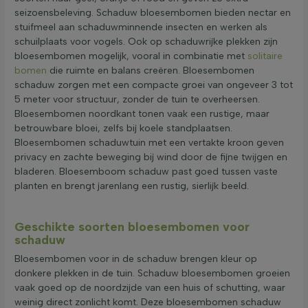
seizoensbeleving. Schaduw bloesembomen bieden nectar en
stuifmeel aan schaduwminnende insecten en werken als
schuilplaats voor vogels. Ook op schaduwrijke plekken zijn
bloesembomen mogelijk, vooral in combinatie met
solitaire
bomen
die ruimte en balans creëren. Bloesembomen
schaduw zorgen met een compacte groei van ongeveer 3 tot
5 meter voor structuur, zonder de tuin te overheersen.
Bloesembomen noordkant tonen vaak een rustige, maar
betrouwbare bloei, zelfs bij koele standplaatsen.
Bloesembomen schaduwtuin met een vertakte kroon geven
privacy en zachte beweging bij wind door de fijne twijgen en
bladeren. Bloesemboom schaduw past goed tussen vaste
planten en brengt jarenlang een rustig, sierlijk beeld.
Geschikte soorten bloesembomen voor
schaduw
Bloesembomen voor in de schaduw brengen kleur op
donkere plekken in de tuin. Schaduw bloesembomen groeien
vaak goed op de noordzijde van een huis of schutting, waar
weinig direct zonlicht komt. Deze bloesembomen schaduw