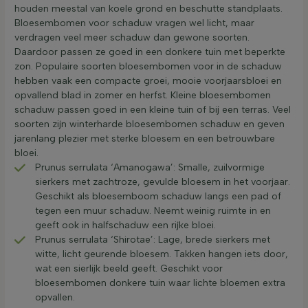
houden meestal van koele grond en beschutte standplaats.
Bloesembomen voor schaduw vragen wel licht, maar
verdragen veel meer schaduw dan gewone soorten.
Daardoor passen ze goed in een donkere tuin met beperkte
zon. Populaire soorten bloesembomen voor in de schaduw
hebben vaak een compacte groei, mooie voorjaarsbloei en
opvallend blad in zomer en herfst. Kleine bloesembomen
schaduw passen goed in een kleine tuin of bij een terras. Veel
soorten zijn winterharde bloesembomen schaduw en geven
jarenlang plezier met sterke bloesem en een betrouwbare
bloei.
Prunus serrulata ‘Amanogawa’: Smalle, zuilvormige
sierkers met zachtroze, gevulde bloesem in het voorjaar.
Geschikt als bloesemboom schaduw langs een pad of
tegen een muur schaduw. Neemt weinig ruimte in en
geeft ook in halfschaduw een rijke bloei.
Prunus serrulata ‘Shirotae’: Lage, brede sierkers met
witte, licht geurende bloesem. Takken hangen iets door,
wat een sierlijk beeld geeft. Geschikt voor
bloesembomen donkere tuin waar lichte bloemen extra
opvallen.