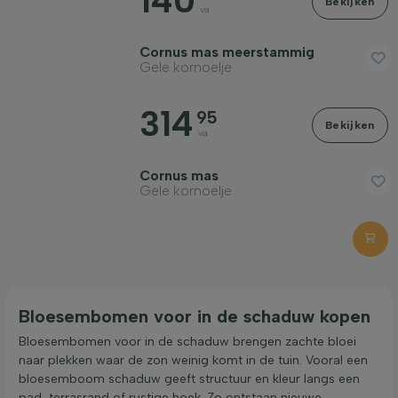
140
Bekijken
va
Standplaats
Cornus mas meerstammig
Gele kornoelje
Toepassing
314
95
Bekijken
va
Bloeimaand
Cornus mas
Gele kornoelje
Prijs
Bloesembomen voor in de schaduw kopen
Herfstkleur
Bloesembomen voor in de schaduw brengen zachte bloei
naar plekken waar de zon weinig komt in de tuin. Vooral een
bloesemboom schaduw geeft structuur en kleur langs een
Schors/bast
pad, terrasrand of rustige hoek. Zo ontstaan nieuwe