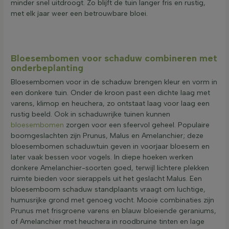
minder snel uitdroogt. Zo blijft de tuin langer fris en rustig,
met elk jaar weer een betrouwbare bloei.
Bloesembomen voor schaduw combineren met
onderbeplanting
Bloesembomen voor in de schaduw brengen kleur en vorm in
een donkere tuin. Onder de kroon past een dichte laag met
varens, klimop en heuchera, zo ontstaat laag voor laag een
rustig beeld. Ook in schaduwrijke tuinen kunnen
bloesembomen
zorgen voor een sfeervol geheel. Populaire
boomgeslachten zijn Prunus, Malus en Amelanchier; deze
bloesembomen schaduwtuin geven in voorjaar bloesem en
later vaak bessen voor vogels. In diepe hoeken werken
donkere Amelanchier-soorten goed, terwijl lichtere plekken
ruimte bieden voor sierappels uit het geslacht Malus. Een
bloesemboom schaduw standplaants vraagt om luchtige,
humusrijke grond met genoeg vocht. Mooie combinaties zijn
Prunus met frisgroene varens en blauw bloeiende geraniums,
of Amelanchier met heuchera in roodbruine tinten en lage