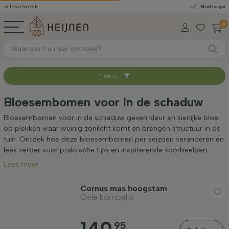
week
Gratis geleverd
van
0
Filters
Sorteer op
Bloesembomen voor in de schaduw
Beschikbaar
Bloesembomen voor in de schaduw geven kleur en sierlijke bloei
op plekken waar weinig zonlicht komt en brengen structuur in de
tuin. Ontdek hoe deze bloesembomen per seizoen veranderen en
Hoogte bij levering (cm)
lees verder voor praktische tips en inspirerende voorbeelden.
Lees meer
Stamomtrek (cm)
Cornus mas hoogstam
Gele kornoelje
95