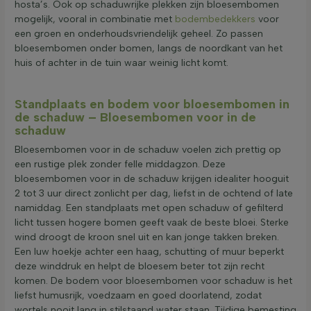
hosta’s. Ook op schaduwrijke plekken zijn bloesembomen
mogelijk, vooral in combinatie met
bodembedekkers
voor
een groen en onderhoudsvriendelijk geheel. Zo passen
bloesembomen onder bomen, langs de noordkant van het
huis of achter in de tuin waar weinig licht komt.
Standplaats en bodem voor bloesembomen in
de schaduw – Bloesembomen voor in de
schaduw
Bloesembomen voor in de schaduw voelen zich prettig op
een rustige plek zonder felle middagzon. Deze
bloesembomen voor in de schaduw krijgen idealiter hooguit
2 tot 3 uur direct zonlicht per dag, liefst in de ochtend of late
namiddag. Een standplaats met open schaduw of gefilterd
licht tussen hogere bomen geeft vaak de beste bloei. Sterke
wind droogt de kroon snel uit en kan jonge takken breken.
Een luw hoekje achter een haag, schutting of muur beperkt
deze winddruk en helpt de bloesem beter tot zijn recht
komen. De bodem voor bloesembomen voor schaduw is het
liefst humusrijk, voedzaam en goed doorlatend, zodat
wortels nooit lang in stilstaand water staan. Tijdige bemesting