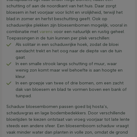
schutting of aan de noordkant van het huis. Daar zorgt
bloesem in het voorjaar voor licht en vrolijkheid, terwijl het
blad in zomer en herfst beschutting geeft. Ook op
schaduwrijke plekken zijn bloesembomen mogelijk, vooral in
combinatie met
varens
voor een natuurlijk en rustig geheel.
Toepassingen in de tuin kunnen per plek verschillen:
Als solitair in een schaduwrijke hoek, zodat de bloei
aandacht trekt en het oog naar de diepte van de tuin
gaat.
In een smalle strook langs schutting of muur, waar
weinig zon komt maar wel behoefte is aan hoogte en
kleur.
In een groepje van twee of drie bomen, om een zacht
dak van bloesem en blad te vormen boven een bank of
tuinpad.
Schaduw bloesembomen passen goed bij hosta’s,
schaduwgras en lage bodembedekkers. Door verschillende
bloeitijden te kiezen ontstaat van vroeg voorjaar tot late lente
steeds een andere sfeer. Een bloesemboom schaduw vraagt
vaak minder water dan planten in volle zon, omdat de grond