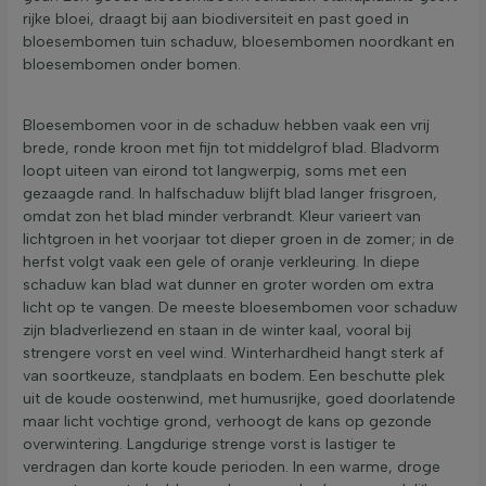
rijke bloei, draagt bij aan biodiversiteit en past goed in
bloesembomen tuin schaduw, bloesembomen noordkant en
bloesembomen onder bomen.
Bloesembomen voor in de schaduw hebben vaak een vrij
brede, ronde kroon met fijn tot middelgrof blad. Bladvorm
loopt uiteen van eirond tot langwerpig, soms met een
gezaagde rand. In halfschaduw blijft blad langer frisgroen,
omdat zon het blad minder verbrandt. Kleur varieert van
lichtgroen in het voorjaar tot dieper groen in de zomer; in de
herfst volgt vaak een gele of oranje verkleuring. In diepe
schaduw kan blad wat dunner en groter worden om extra
licht op te vangen. De meeste bloesembomen voor schaduw
zijn bladverliezend en staan in de winter kaal, vooral bij
strengere vorst en veel wind. Winterhardheid hangt sterk af
van soortkeuze, standplaats en bodem. Een beschutte plek
uit de koude oostenwind, met humusrijke, goed doorlatende
maar licht vochtige grond, verhoogt de kans op gezonde
overwintering. Langdurige strenge vorst is lastiger te
verdragen dan korte koude perioden. In een warme, droge