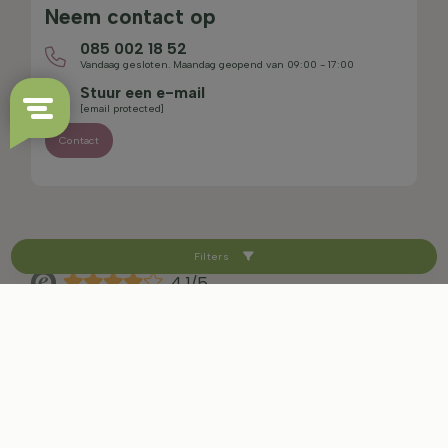
Neem contact op
085 002 18 52
Vandaag gesloten. Maandag geopend van 09:00 - 17:00
Stuur een e-mail
[email protected]
Contact
Filters
4.1/5
Sitemap
Disclaimer
Privacybeleid
Voorwaarden en herroepingsrecht
Cookie-instellingen