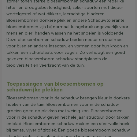
zomer tonen sterke bloesembomen schaduw een redelijke
hitte- en droogtebestendigheid, zeker soorten met dieper
wortelgestel of wat dikkere, leerachtige bladeren.
Bloesembomen donkere plek en andere Schaduwtolerante
bloesembomen zijn bij normaal tuingebruik ongevaarlijk voor
mens en dier; handen wassen na het snoeien is voldoende.
Deze bloesembomen schaduw bieden nectar en stuifmeel
voor bijen en andere insecten, en vormen door hun kroon en
takken een schuilplaats voor vogels. Zo verhoogt een goed
gekozen bloesemboom schaduw standplaants de
biodiversiteit en veerkracht van de tuin.
Toepassingen van bloesembomen op
schaduwrijke plekken
Bloesembomen voor in de schaduw brengen kleur in donkere
hoeken van de tuin. Bloesembomen voor in de schaduw
groeien goed op plekken met weinig zon. Bloesembomen
voor in de schaduw geven het hele jaar structuur door takken
en blad. Bloesembomen schaduw maken een sfeervolle hoek
bij terras, vijver of zitplek. Een goede bloesemboom schaduw
standplaants ligt vaak onder hoge bomen, naast een