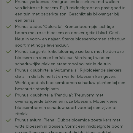
Prunus yedoensis: Snelgroeiende sierkers met wolken
van lichtroze bloesem. Blijft middelgroot en past goed in
een tuin met beperkte zon. Geschikt als blikvanger bij
een terras.
Prunus padus ‘Colorata’: Krentenboompje-achtige
boom met roze bloesem en donker getint blad. Geeft
kleur in voor- en najaar. Sterke bloesembomen schaduw
soort met hoge levensduur.
Prunus sargentii: Enkelbloemige sierkers met helderroze
bloesem en sterke herfstkleur. Verdraagt wind en
schaduwrijke plek en staat mooi solitair in de tuin.
Prunus x subhirtella ‘Autumnalis’: Rijkbloeiende sierkers
die al in de late herfst en winter bloesem kan geven.
Werkt goed als bloesembomen schaduw planten bij een
beschutte standplaats.
Prunus x subhirtella ‘Pendula’: Treurvorm met
overhangende takken en roze bloesem. Mooie kleine
bloesembomen schaduw soort voor bij een vijver of
zitplek.
Prunus avium ‘Plena’: Dubbelbloemige zoete kers met
witte bloesem in trossen. Vormt een middelgrote boom
en geeft een volle kroon met dichte bloei, ook bij