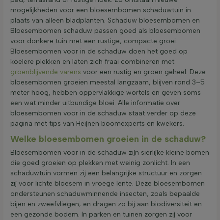
mogelijkheden voor een bloesembomen schaduwtuin in
plaats van alleen bladplanten. Schaduw bloesembomen en
Grondsoort
Bloesembomen schaduw passen goed als bloesembomen
voor donkere tuin met een rustige, compacte groei.
Bloesembomen voor in de schaduw doen het goed op
Kroonvorm
koelere plekken en laten zich fraai combineren met
groenblijvende varens
voor een rustig en groen geheel. Deze
bloesembomen groeien meestal langzaam, blijven rond 3–5
Groeiwijze
meter hoog, hebben oppervlakkige wortels en geven soms
een wat minder uitbundige bloei. Alle informatie over
bloesembomen voor in de schaduw staat verder op deze
Filter toepassen
pagina met tips van Heijnen boomexperts en kwekers.
Welke bloesembomen groeien in de schaduw?
Bloesembomen voor in de schaduw zijn sierlijke kleine bomen
die goed groeien op plekken met weinig zonlicht. In een
schaduwtuin vormen zij een belangrijke structuur en zorgen
zij voor lichte bloesem in vroege lente. Deze bloesembomen
ondersteunen schaduwminnende insecten, zoals bepaalde
bijen en zweefvliegen, en dragen zo bij aan biodiversiteit en
een gezonde bodem. In parken en tuinen zorgen zij voor