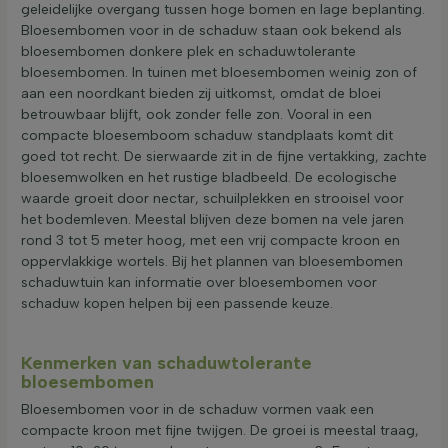
geleidelijke overgang tussen hoge bomen en lage beplanting.
Bloesembomen voor in de schaduw staan ook bekend als
bloesembomen donkere plek en schaduwtolerante
bloesembomen. In tuinen met bloesembomen weinig zon of
aan een noordkant bieden zij uitkomst, omdat de bloei
betrouwbaar blijft, ook zonder felle zon. Vooral in een
compacte bloesemboom schaduw standplaats komt dit
goed tot recht. De sierwaarde zit in de fijne vertakking, zachte
bloesemwolken en het rustige bladbeeld. De ecologische
waarde groeit door nectar, schuilplekken en strooisel voor
het bodemleven. Meestal blijven deze bomen na vele jaren
rond 3 tot 5 meter hoog, met een vrij compacte kroon en
oppervlakkige wortels. Bij het plannen van bloesembomen
schaduwtuin kan informatie over bloesembomen voor
schaduw kopen helpen bij een passende keuze.
Kenmerken van schaduwtolerante
bloesembomen
Bloesembomen voor in de schaduw vormen vaak een
compacte kroon met fijne twijgen. De groei is meestal traag,