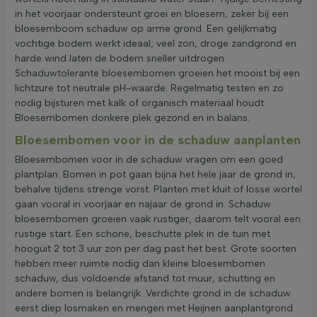
in het voorjaar ondersteunt groei en bloesem, zeker bij een
bloesemboom schaduw op arme grond. Een gelijkmatig
vochtige bodem werkt ideaal; veel zon, droge zandgrond en
harde wind laten de bodem sneller uitdrogen.
Schaduwtolerante bloesembomen groeien het mooist bij een
lichtzure tot neutrale pH-waarde. Regelmatig testen en zo
nodig bijsturen met kalk of organisch materiaal houdt
Bloesembomen donkere plek gezond en in balans.
Bloesembomen voor in de schaduw aanplanten
Bloesembomen voor in de schaduw vragen om een goed
plantplan. Bomen in pot gaan bijna het hele jaar de grond in,
behalve tijdens strenge vorst. Planten met kluit of losse wortel
gaan vooral in voorjaar en najaar de grond in. Schaduw
bloesembomen groeien vaak rustiger, daarom telt vooral een
rustige start. Een schone, beschutte plek in de tuin met
hooguit 2 tot 3 uur zon per dag past het best. Grote soorten
hebben meer ruimte nodig dan kleine bloesembomen
schaduw, dus voldoende afstand tot muur, schutting en
andere bomen is belangrijk. Verdichte grond in de schaduw
eerst diep losmaken en mengen met Heijnen aanplantgrond