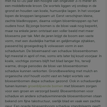
met na 10–20 jaar een hoogte van ongeveer 3–5 meter en
een middelbrede kroon. De wortels liggen vrij ondiep in de
grond en houden van koele, humusrijke lagen. In het voorjaar
lopen de knoppen langzaam uit. Eerst verschijnen kleine,
zachte bladknoppen, daarna volgen bloemknoppen op het
oudere hout. Bij jonge bomen is de bloei vaak nog beperkt,
maar na enkele jaren ontstaat een voller beeld met meer
bloesems per tak. Met de jaren krijgt de boom een vaste
vorm, met een duidelijke harttak en gelijkmatige zijtakken,
passend bij groeigedrag & volwassen vorm in een
schaduwtuin. De bloeimaand van schaduw bloesembomen
ligt meestal in april of mei, soms iets later bij koud voorjaar. In
koele, vochtige zomers blijft het blad langer fris, terwijl
warme, droge periodes de bloei van bloesembomen
schaduw kunnen verkorten. Grondbewerking met mulch en
organische stof houdt vocht vast en helpt wortels van
bloesembomen diepe schaduw gezond. Ook in schaduwrijke
tuinen kunnen
groenblijvende bomen
met bloesem zorgen
voor een groen en verzorgd beeld. Bloesembomen voor
schaduw en andere schaduwminnende bloesembomen staan
bekend om fijne takstructuur, sierlijk blad en vaak een zachte
geur. Een goede bloesemboom schaduw standplaants geeft