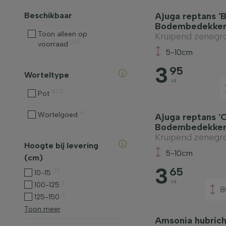
Beschikbaar
Ajuga reptans 'B
Bodembedekke
Toon alleen op
Kruipend zenegr
367
voorraad
5-10cm
3
95
Worteltype
va
670
Pot
4
Wortelgoed
Ajuga reptans 'C
Bodembedekke
Kruipend zenegr
Hoogte bij levering
5-10cm
(cm)
3
65
33
10-15
va
2
100-125
8
3
125-150
Toon meer
Amsonia hubricht