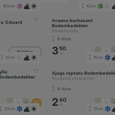
150cm
10cm
Acaena buchananii
ra 'Edward
Bodembedekker
Stekelnootje
5-10cm
3
50
-
Bekijken
va
10cm
15cm
lla
Ajuga reptans Bodembedek
' Bodembedekker
Kruipend zenegroen
5-10cm
2
60
-
+
-
va
20cm
10cm