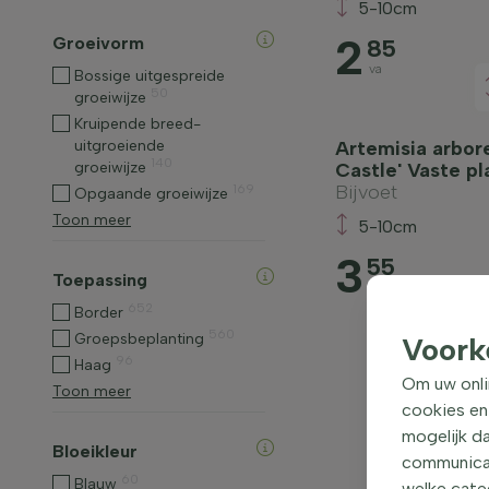
5-10cm
2
Groeivorm
85
va
Bossige uitgespreide
50
groeiwijze
Kruipende breed-
uitgroeiende
Artemisia arbor
140
groeiwijze
Castle' Vaste pl
Bijvoet
169
Opgaande groeiwijze
Toon meer
5-10cm
3
55
Toepassing
va
652
Border
560
Groepsbeplanting
Voork
96
Haag
Om uw onli
Toon meer
cookies en
mogelijk da
Bloeikleur
communicati
60
Blauw
welke categ