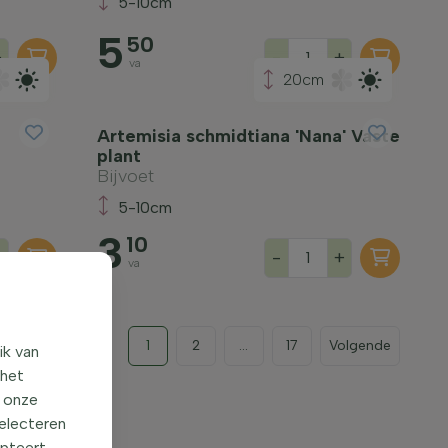
5-10cm
5
50
+
-
+
va
20cm
Artemisia schmidtiana 'Nana' Vaste
plant
Bijvoet
5-10cm
3
10
+
-
+
va
1
2
...
17
Volgende
ik van
 het
o onze
selecteren
epteert