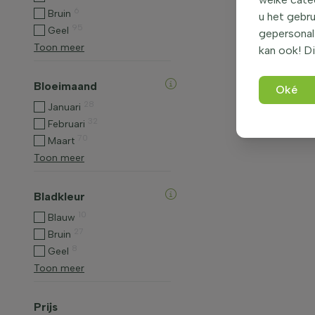
6
Bruin
u het gebru
95
Geel
gepersonali
Toon meer
kan ook! Di
Bloeimaand
Oké
28
Januari
32
Februari
70
Maart
Toon meer
Bladkleur
10
Blauw
27
Bruin
8
Geel
Toon meer
Prijs