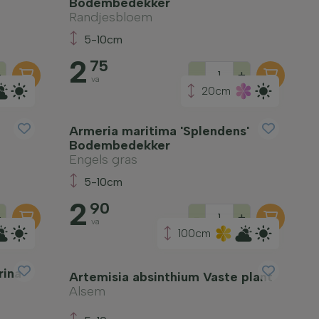
Bodembedekker
Randjesbloem
5-10cm
2
75
+
-
+
va
20cm
Armeria maritima 'Splendens'
Bodembedekker
Engels gras
5-10cm
2
90
+
-
+
va
100cm
rina
Artemisia absinthium Vaste plant
Alsem