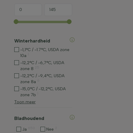
Winterhardheid
-1,1°C / -1.7°C, USDA zone
1
10a
-12,2°C / -6,7°C, USDA
25
zone 8
-12,2°C / -9,4°C, USDA
6
zone 8a
-15,0°C / -12,2°C, USDA
1
zone 7b
Toon meer
Bladhoudend
650
2
Ja
Nee