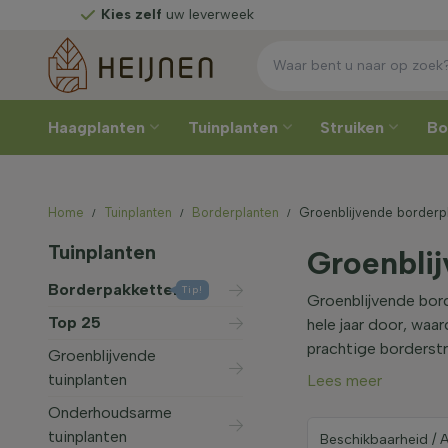
Kies zelf
uw leverweek
Haagplanten
Tuinplanten
Struiken
B
Home
Tuinplanten
Borderplanten
Groenblijvende borderp
Tuinplanten
Groenbli
Borderpakketten
Tip!
Groenblijvende bord
Top 25
hele jaar door, waa
prachtige borderstr
Groenblijvende
tuinplanten
Lees meer
Onderhoudsarme
tuinplanten