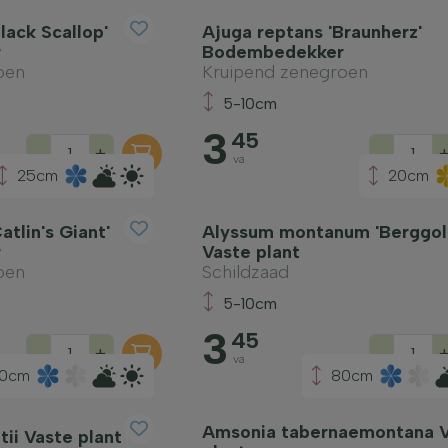
lack Scallop'
Ajuga reptans 'Braunherz'
r
Bodembedekker
oen
Kruipend zenegroen
5-10cm
3
45
-
+
-
va
25cm
20cm
atlin's Giant'
Alyssum montanum 'Berggol
r
Vaste plant
oen
Schildzaad
5-10cm
3
45
-
+
-
va
0cm
80cm
Amsonia tabernaemontana 
ii Vaste plant