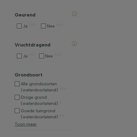
Geurend
228
424
Ja
Nee
Vruchtdragend
119
533
Ja
Nee
Grondsoort
Alle grondsoorten
508
(waterdoorlatend)
Droge grond
2
(waterdoorlatend)
Goede tuingrond
94
(waterdoorlatend)
Toon meer