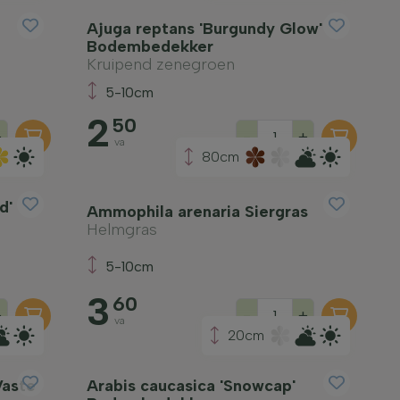
Ajuga reptans 'Burgundy Glow'
Bodembedekker
Kruipend zenegroen
5-10cm
2
50
+
-
+
va
80cm
d'
Ammophila arenaria Siergras
Helmgras
5-10cm
3
60
+
-
+
va
20cm
Vaste
Arabis caucasica 'Snowcap'