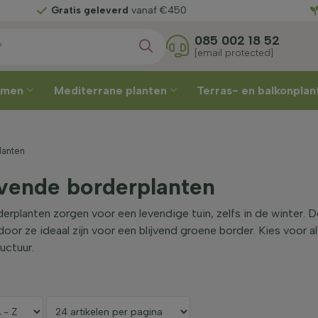
Gratis geleverd
vanaf €450
085 002 18 52
[email protected]
omen
Mediterrane planten
Terras- en balkonpla
lanten
jvende borderplanten
erplanten zorgen voor een levendige tuin, zelfs in de winter.
rdoor ze ideaal zijn voor een blijvend groene border. Kies voor 
uctuur.