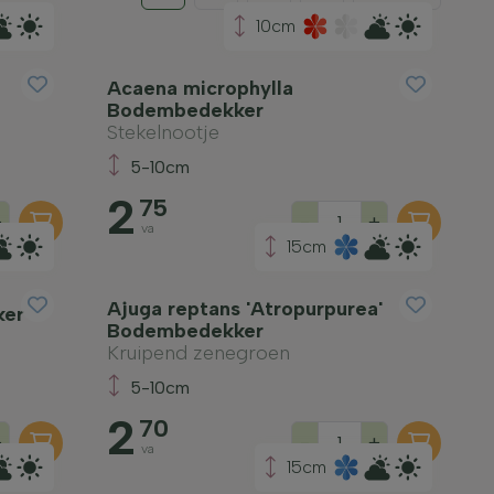
10cm
Acaena microphylla
Bodembedekker
Stekelnootje
5-10cm
2
75
+
-
+
va
15cm
Ajuga reptans 'Atropurpurea'
ker
Bodembedekker
Kruipend zenegroen
5-10cm
2
70
+
-
+
va
15cm