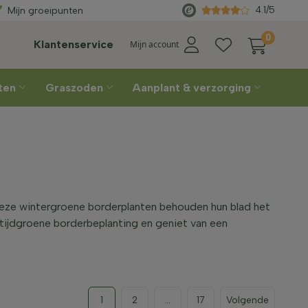
Rechtstreeks
van de kweker
4.1/5
Mijn groeipunten
0
Klantenservice
Mijn account
nten
Graszoden
Aanplant & verzorging
 Deze wintergroene borderplanten behouden hun blad het
altijdgroene borderbeplanting en geniet van een
1
2
...
17
Volgende