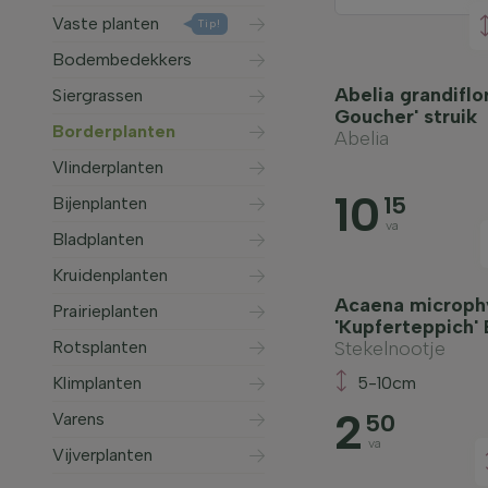
Vaste planten
Tip!
Bodembedekkers
Abelia grandiflo
Siergrassen
Goucher' struik
Borderplanten
Abelia
Vlinderplanten
10
15
Bijenplanten
va
Bladplanten
Kruidenplanten
Acaena microphy
Prairieplanten
'Kupferteppich
Rotsplanten
Stekelnootje
Klimplanten
5-10cm
2
Varens
50
va
Vijverplanten