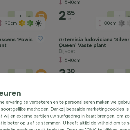
5-10cm
2
85
-
+
-
va
90cm
80cm
escens 'Powis
Artemisia ludoviciana 'Silver
ant
Queen' Vaste plant
Bijvoet
5-10cm
3
30
-
+
-
va
euren
ne ervaring te verbeteren en te personaliseren maken we gebru
 soortgelijke methoden. Dankzij bepaalde marketingcookies is
t wij en externe partijen uw surfgedrag in kaart brengen, om z
e beter op u af te stemmen. U heeft altijd de vrijheid om te 
orieën cookies u wilt toelaten. Door op "Oké" te klikken, acc