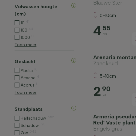
Blauwe Ster
Volwassen hoogte
(cm)
5-10cm
41
10
4
55
44
100
va
8
1000
Toon meer
Arenaria monta
Geslacht
Zandkruid
10
Abelia
5-10cm
4
Acaena
1
Acorus
2
90
Toon meer
va
Standplaats
Armeria pseudar
565
Halfschaduw
Red' Vaste plant
123
Schaduw
Engels gras
542
Zon