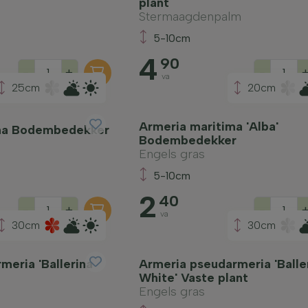
plant
Stermaagdenpalm
5-10cm
4
90
-
+
-
va
25cm
20cm
Armeria maritima 'Alba'
na Bodembedekker
Bodembedekker
Engels gras
5-10cm
2
40
-
+
-
va
30cm
30cm
meria 'Ballerina
Armeria pseudarmeria 'Balle
White' Vaste plant
Engels gras