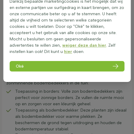
insecten en andere dieren. Ze bloeien vaak langdurig en zijn
Dankzij bepaalde marketingcookies is het mogelijk dat wij
insectenvriendelijk, wat helpt om het evenwicht van
en externe partijen uw surfgedrag in kaart brengen, om zo
ecosystemen te behouden. Deze bodembedekkers voor
onze communicatie beter op u af te stemmen. U heeft
warme plekken verhogen de resistentie van tuinen tegen
altijd de vrijheid om te selecteren welke categorieën
ziekten en plagen.
cookies u wilt toelaten. Door op "Oké" te klikken,
accepteert u het gebruik van alle cookies op onze site.
Mocht u besluiten om geen gepersonaliseerde
Waarom kiezen voor zonbestendige
advertenties te willen zien,
weiger deze dan hier
. Zelf
bodembedekkers?
instellen kan ook! Dit kunt u
hier
doen.
Hittebestendig kruipplanten zijn ideaal voor tuinen die veel
zonlicht krijgen. Deze planten zijn niet alleen mooi, maar ook
Oké
functioneel. Ze helpen de grond vochtig te houden en onkruid
te onderdrukken. Hier zijn enkele toepassingen van
zonminnende bodembedekkers in de tuin:
Toepassing in borders: Volle zon bodembedekkers zijn
perfect voor zonnige borders. Ze vullen de ruimte mooi
op en zorgen voor een kleurrijk geheel.
Toepassing als bodembedekker: Deze planten zijn ideaal
als bodembedekker voor warme plekken. Ze
beschermen de grond tegen uitdroging en houden de
bodemtemperatuur stabiel.