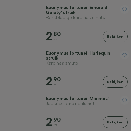
Euonymus fortunei 'Emerald
Gaiety' struik
Bontbladige kardinaalsmuts
2
80
Bekijken
va
Euonymus fortunei 'Harlequin'
struik
Kardinaalsmuts
2
90
Bekijken
va
Euonymus fortunei 'Minimus'
Japanse kardinaalsmuts
2
90
Bekijken
va