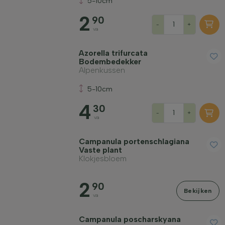
5-10cm
2
90
-
+
va
Azorella trifurcata
Bodembedekker
Alpenkussen
5-10cm
4
30
-
+
va
Campanula portenschlagiana
Vaste plant
Klokjesbloem
2
90
Bekijken
va
Campanula poscharskyana