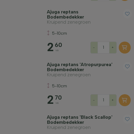
Ajuga reptans
Bodembedekker
Kruipend zenegroen
Winterhardheid
5-10cm
2
60
Bladhoudend
-
+
va
Ajuga reptans 'Atropurpurea'
Geurend
Bodembedekker
Kruipend zenegroen
Vruchtdragend
5-10cm
2
70
-
+
va
Grondsoort
Ajuga reptans 'Black Scallop'
Filter toepassen
Bodembedekker
Kruipend zenegroen