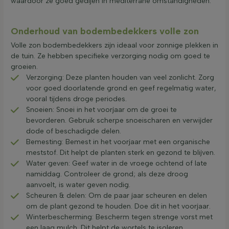
waardoor ze goed gedijen in mediterrane omstandigheden.
Onderhoud van bodembedekkers volle zon
Volle zon bodembedekkers zijn ideaal voor zonnige plekken in
de tuin. Ze hebben specifieke verzorging nodig om goed te
groeien.
Verzorging: Deze planten houden van veel zonlicht. Zorg
voor goed doorlatende grond en geef regelmatig water,
vooral tijdens droge periodes.
Snoeien: Snoei in het voorjaar om de groei te
bevorderen. Gebruik scherpe snoeischaren en verwijder
dode of beschadigde delen.
Bemesting: Bemest in het voorjaar met een organische
meststof. Dit helpt de planten sterk en gezond te blijven.
Water geven: Geef water in de vroege ochtend of late
namiddag. Controleer de grond; als deze droog
aanvoelt, is water geven nodig.
Scheuren & delen: Om de paar jaar scheuren en delen
om de plant gezond te houden. Doe dit in het voorjaar.
Winterbescherming: Bescherm tegen strenge vorst met
een laag mulch. Dit helpt de wortels te isoleren.