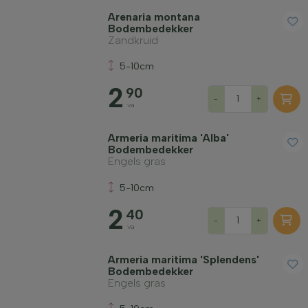
Arenaria montana
Bodembedekker
Zandkruid
5-10cm
2
90
-
+
va
Armeria maritima 'Alba'
Bodembedekker
Engels gras
5-10cm
2
40
-
+
va
Armeria maritima 'Splendens'
Bodembedekker
Engels gras