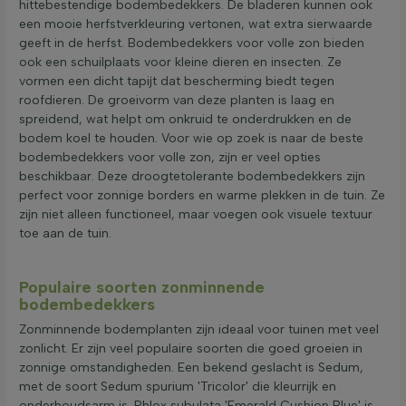
hittebestendige bodembedekkers. De bladeren kunnen ook
een mooie herfstverkleuring vertonen, wat extra sierwaarde
geeft in de herfst. Bodembedekkers voor volle zon bieden
ook een schuilplaats voor kleine dieren en insecten. Ze
vormen een dicht tapijt dat bescherming biedt tegen
roofdieren. De groeivorm van deze planten is laag en
spreidend, wat helpt om onkruid te onderdrukken en de
bodem koel te houden. Voor wie op zoek is naar de beste
bodembedekkers voor volle zon, zijn er veel opties
beschikbaar. Deze droogtetolerante bodembedekkers zijn
perfect voor zonnige borders en warme plekken in de tuin. Ze
zijn niet alleen functioneel, maar voegen ook visuele textuur
toe aan de tuin.
Populaire soorten zonminnende
bodembedekkers
Zonminnende bodemplanten zijn ideaal voor tuinen met veel
zonlicht. Er zijn veel populaire soorten die goed groeien in
zonnige omstandigheden. Een bekend geslacht is Sedum,
met de soort Sedum spurium 'Tricolor' die kleurrijk en
onderhoudsarm is. Phlox subulata 'Emerald Cushion Blue' is