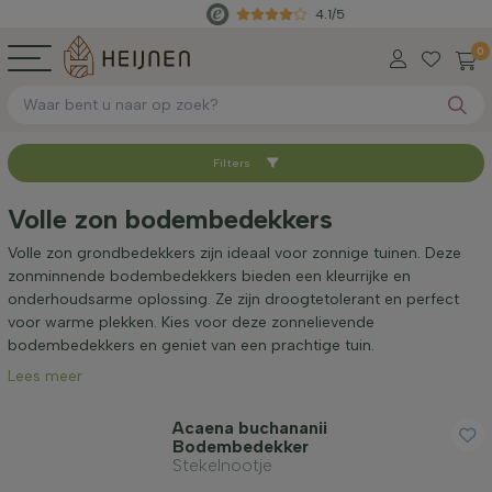
4.1/5
0
Filters
Sorteer op
Volle zon bodembedekkers
Beschikbaar
Volle zon grondbedekkers zijn ideaal voor zonnige tuinen. Deze
zonminnende bodembedekkers bieden een kleurrijke en
onderhoudsarme oplossing. Ze zijn droogtetolerant en perfect
Hoogte bij levering (cm)
voor warme plekken. Kies voor deze zonnelievende
bodembedekkers en geniet van een prachtige tuin.
Lees meer
Volwassen hoogte (cm)
Acaena buchananii
Bodembedekker
Geslacht
Stekelnootje