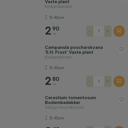
Vaste plant
Klokjesbloem
5-10cm
2
90
-
+
va
Campanula poscharskyana
'E.H. Frost' Vaste plant
Klokjesbloem
5-10cm
2
80
-
+
va
Cerastium tomentosum
Bodembedekker
Viltige hoornbloem
5-10cm