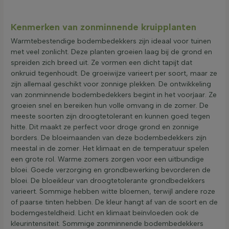
Kenmerken van zonminnende kruipplanten
Warmtebestendige bodembedekkers zijn ideaal voor tuinen
met veel zonlicht. Deze planten groeien laag bij de grond en
spreiden zich breed uit. Ze vormen een dicht tapijt dat
onkruid tegenhoudt. De groeiwijze varieert per soort, maar ze
zijn allemaal geschikt voor zonnige plekken. De ontwikkeling
van zonminnende bodembedekkers begint in het voorjaar. Ze
groeien snel en bereiken hun volle omvang in de zomer. De
meeste soorten zijn droogtetolerant en kunnen goed tegen
hitte. Dit maakt ze perfect voor droge grond en zonnige
borders. De bloeimaanden van deze bodembedekkers zijn
meestal in de zomer. Het klimaat en de temperatuur spelen
een grote rol. Warme zomers zorgen voor een uitbundige
bloei. Goede verzorging en grondbewerking bevorderen de
bloei. De bloeikleur van droogtetolerante grondbedekkers
varieert. Sommige hebben witte bloemen, terwijl andere roze
of paarse tinten hebben. De kleur hangt af van de soort en de
bodemgesteldheid. Licht en klimaat beïnvloeden ook de
kleurintensiteit. Sommige zonminnende bodembedekkers