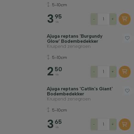
5-10cm
3
95
-
+
va
Ajuga reptans 'Burgundy
Glow' Bodembedekker
Kruipend zenegroen
5-10cm
2
50
-
+
va
Ajuga reptans 'Catlin's Giant'
Bodembedekker
Kruipend zenegroen
5-10cm
3
65
-
+
va