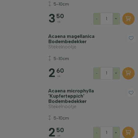
5-10cm
Standplaats
3
50
-
+
va
Groeivorm
Acaena magellanica
Bodembedekker
Toepassing
Stekelnootje
5-10cm
Bloeikleur
2
60
-
+
va
Bloeimaand
Acaena microphylla
'Kupferteppich'
Bodembedekker
Bladkleur
Stekelnootje
5-10cm
Prijs
2
50
-
+
va