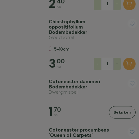
2
40
-
+
va
Chiastophyllum
oppositifolium
Bodembedekker
Goudkorrel
5-10cm
3
00
-
+
va
Cotoneaster dammeri
Bodembedekker
Dwergmispel
1
70
Bekijken
va
Cotoneaster procumbens
'Queen of Carpets'