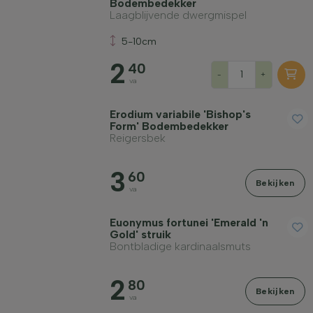
Bodembedekker
Laagblijvende dwergmispel
5-10cm
2
40
-
+
va
Erodium variabile 'Bishop's
Form' Bodembedekker
Reigersbek
3
60
Bekijken
va
Euonymus fortunei 'Emerald 'n
Gold' struik
Bontbladige kardinaalsmuts
2
80
Bekijken
va