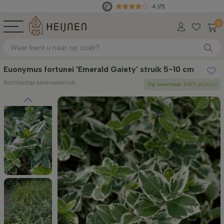
4.1/5
Rec
0
Euonymus fortunei 'Emerald Gaiety' struik 5-10 cm
Bontbladige kardinaalsmuts
Op voorraad
: 56911 stuk(s)