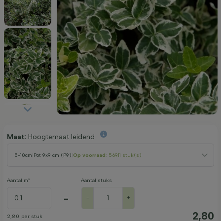
Maat:
Hoogtemaat leidend
5-10cm
|
Pot 9x9 cm (P9)
|
Op voorraad
: 56911 stuk(s)
Aantal m²
Aantal stuks
=
-
+
2,80
2,80
per stuk