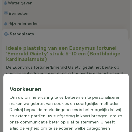
Water geven
Bemesten
Bijzonderheden
Standplaats
Ideale plaatsing van een Euonymus fortunei
'Emerald Gaiety' struik 5-10 cm (Bontbladige
kardinaalsmuts)
De Euonymus fortunei 'Emerald Gaiety' gedijt het beste op
een standplaats met zon of halfschaduw. Deze heester heeft
een voorkeur voor goed doorlatende grond, wat essentieel is
voor een gezonde groei. Hoewel de plant op alle
Voorkeuren
grondsoorten kan groeien, is het belangrijk dat de bodem
Om uw online ervaring te verbeteren en te personaliseren
niet te nat is om wortelrot te voorkomen. Een beschutte plek
maken we gebruik van cookies en soortgelijke methoden.
uit de wind kan bijdragen aan een rijkere bloei en een
Dankzij bepaalde marketingcookies is het mogelijk dat wij
gezondere plant. De juiste standplaats zorgt voor een betere
en externe partijen uw surfgedrag in kaart brengen, om zo
weerstand en een mooiere bladkleur. Deze onderhoudsarme
onze communicatie beter op u af te stemmen. U heeft
plant is ideaal voor gebruik in borders, groepsbeplanting of
altijd de vrijheid om te selecteren welke categorieën
als randbeplanting in de tuin.