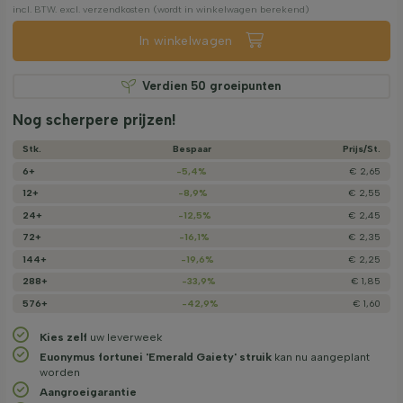
incl. BTW. excl. verzendkosten (wordt in winkelwagen berekend)
In winkelwagen
Verdien
50
groeipunten
Nog scherpere prijzen!
Stk.
Bespaar
Prijs/­St.
6+
-5,4%
€ 2,65
12+
-8,9%
€ 2,55
24+
-12,5%
€ 2,45
72+
-16,1%
€ 2,35
144+
-19,6%
€ 2,25
288+
-33,9%
€ 1,85
576+
-42,9%
€ 1,60
Kies zelf
uw leverweek
Euonymus fortunei 'Emerald Gaiety' struik
kan nu aangeplant
worden
Aangroeigarantie