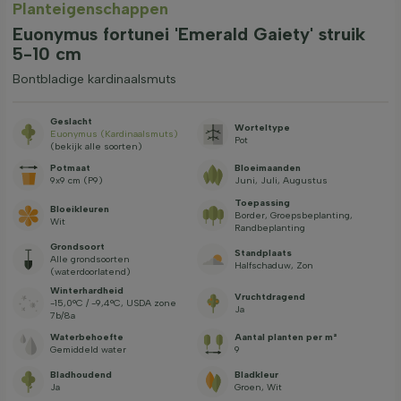
Planteigenschappen
Euonymus fortunei 'Emerald Gaiety' struik
5-10 cm
Bontbladige kardinaalsmuts
Geslacht
Worteltype
Euonymus (Kardinaalsmuts)
Pot
(bekijk alle soorten)
Potmaat
Bloeimaanden
9x9 cm (P9)
Juni, Juli, Augustus
Toepassing
Bloeikleuren
Border, Groepsbeplanting,
Wit
Randbeplanting
Grondsoort
Standplaats
Alle grondsoorten
Halfschaduw, Zon
(waterdoorlatend)
Winterhardheid
Vruchtdragend
-15,0°C / -9,4°C, USDA zone
Ja
7b/8a
Waterbehoefte
Aantal planten per m²
Gemiddeld water
9
Bladhoudend
Bladkleur
Ja
Groen, Wit