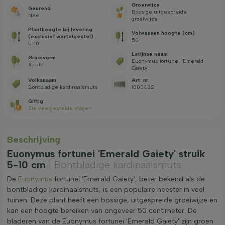
Groeiwijze
Geurend
Bossige uitgespreide
Nee
groeiwijze
Planthoogte bij levering
Volwassen hoogte (cm)
(exclusief wortelgestel)
50
5-10
Latijnse naam
Groeivorm
Euonymus fortunei 'Emerald
Struik
Gaiety'
Volksnaam
Art. nr.
Bontbladige kardinaalsmuts
1000432
Giftig
Zie veelgestelde vragen
Beschrijving
Euonymus fortunei 'Emerald Gaiety' struik
5-10 cm
| Bontbladige kardinaalsmuts
De
Euonymus
fortunei 'Emerald Gaiety', beter bekend als de
bontbladige kardinaalsmuts, is een populaire heester in veel
tuinen. Deze plant heeft een bossige, uitgespreide groeiwijze en
kan een hoogte bereiken van ongeveer 50 centimeter. De
bladeren van de Euonymus fortunei 'Emerald Gaiety' zijn groen