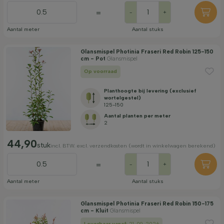
=
-
+
Aantal meter
Aantal stuks
Glansmispel Photinia Fraseri Red Robin 125-150
cm - Pot
Glansmispel
Op voorraad
Planthoogte bij levering (exclusief
wortelgestel)
125-150
Aantal planten per meter
2
44,90
stuk
incl. BTW. excl. verzendkosten (wordt in winkelwagen berekend)
=
-
+
Aantal meter
Aantal stuks
Glansmispel Photinia Fraseri Red Robin 150-175
cm - Kluit
Glansmispel
Leverbaar vanaf:
21-09-2026