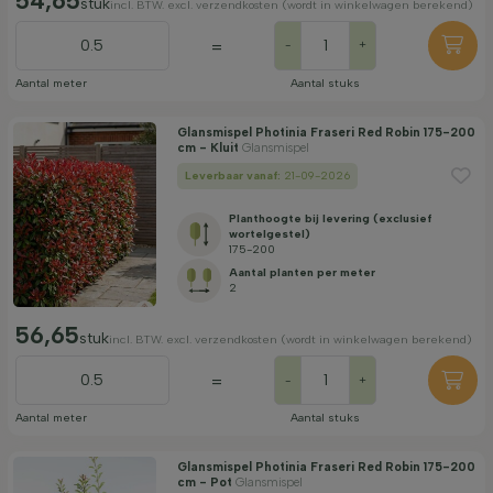
54,65
stuk
incl. BTW. excl. verzendkosten (wordt in winkelwagen berekend)
=
-
+
Aantal meter
Aantal stuks
Glansmispel Photinia Fraseri Red Robin 175-200
cm - Kluit
Glansmispel
Leverbaar vanaf:
21-09-2026
Planthoogte bij levering (exclusief
wortelgestel)
175-200
Aantal planten per meter
2
56,65
stuk
incl. BTW. excl. verzendkosten (wordt in winkelwagen berekend)
=
-
+
Aantal meter
Aantal stuks
Glansmispel Photinia Fraseri Red Robin 175-200
cm - Pot
Glansmispel