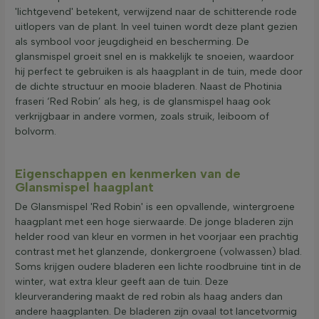
'lichtgevend' betekent, verwijzend naar de schitterende rode
uitlopers van de plant. In veel tuinen wordt deze plant gezien
als symbool voor jeugdigheid en bescherming. De
glansmispel groeit snel en is makkelijk te snoeien, waardoor
hij perfect te gebruiken is als haagplant in de tuin, mede door
de dichte structuur en mooie bladeren. Naast de Photinia
fraseri ‘Red Robin’ als heg, is de glansmispel haag ook
verkrijgbaar in andere vormen, zoals struik, leiboom of
bolvorm.
Eigenschappen en kenmerken van de
Glansmispel haagplant
De Glansmispel 'Red Robin' is een opvallende, wintergroene
haagplant met een hoge sierwaarde. De jonge bladeren zijn
helder rood van kleur en vormen in het voorjaar een prachtig
contrast met het glanzende, donkergroene (volwassen) blad.
Soms krijgen oudere bladeren een lichte roodbruine tint in de
winter, wat extra kleur geeft aan de tuin. Deze
kleurverandering maakt de red robin als haag anders dan
andere haagplanten. De bladeren zijn ovaal tot lancetvormig