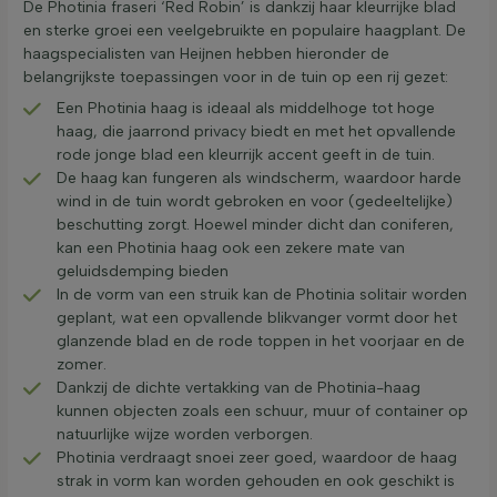
De Photinia fraseri ‘Red Robin’ is dankzij haar kleurrijke blad
en sterke groei een veelgebruikte en populaire haagplant. De
haagspecialisten van Heijnen hebben hieronder de
belangrijkste toepassingen voor in de tuin op een rij gezet:
Een Photinia haag is ideaal als middelhoge tot hoge
haag, die jaarrond privacy biedt en met het opvallende
rode jonge blad een kleurrijk accent geeft in de tuin.
De haag kan fungeren als windscherm, waardoor harde
wind in de tuin wordt gebroken en voor (gedeeltelijke)
beschutting zorgt. Hoewel minder dicht dan coniferen,
kan een Photinia haag ook een zekere mate van
geluidsdemping bieden
In de vorm van een struik kan de Photinia solitair worden
geplant, wat een opvallende blikvanger vormt door het
glanzende blad en de rode toppen in het voorjaar en de
zomer.
Dankzij de dichte vertakking van de Photinia-haag
kunnen objecten zoals een schuur, muur of container op
natuurlijke wijze worden verborgen.
Photinia verdraagt snoei zeer goed, waardoor de haag
strak in vorm kan worden gehouden en ook geschikt is