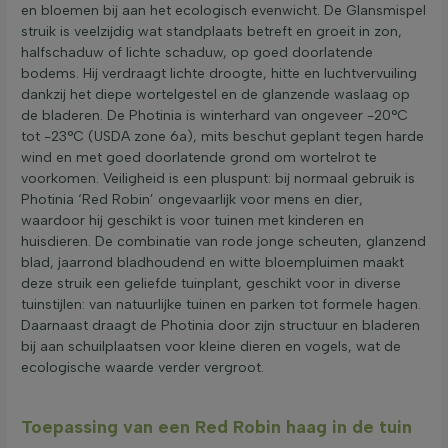
en bloemen bij aan het ecologisch evenwicht. De Glansmispel
struik is veelzijdig wat standplaats betreft en groeit in zon,
halfschaduw of lichte schaduw, op goed doorlatende
bodems. Hij verdraagt lichte droogte, hitte en luchtvervuiling
dankzij het diepe wortelgestel en de glanzende waslaag op
de bladeren. De Photinia is winterhard van ongeveer -20°C
tot -23°C (USDA zone 6a), mits beschut geplant tegen harde
wind en met goed doorlatende grond om wortelrot te
voorkomen. Veiligheid is een pluspunt: bij normaal gebruik is
Photinia ‘Red Robin’ ongevaarlijk voor mens en dier,
waardoor hij geschikt is voor tuinen met kinderen en
huisdieren. De combinatie van rode jonge scheuten, glanzend
blad, jaarrond bladhoudend en witte bloempluimen maakt
deze struik een geliefde tuinplant, geschikt voor in diverse
tuinstijlen: van natuurlijke tuinen en parken tot formele hagen.
Daarnaast draagt de Photinia door zijn structuur en bladeren
bij aan schuilplaatsen voor kleine dieren en vogels, wat de
ecologische waarde verder vergroot.
Toepassing van een Red Robin haag in de tuin