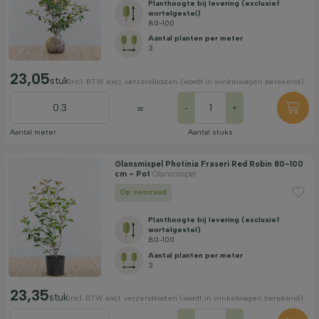
Planthoogte bij levering (exclusief
wortelgestel)
80-100
Aantal planten per meter
3
23,05
stuk
incl. BTW. excl. verzendkosten (wordt in winkelwagen berekend)
=
-
+
Aantal meter
Aantal stuks
Glansmispel Photinia Fraseri Red Robin 80-100
cm - Pot
Glansmispel
Op voorraad
Planthoogte bij levering (exclusief
wortelgestel)
80-100
Aantal planten per meter
3
23,35
stuk
incl. BTW. excl. verzendkosten (wordt in winkelwagen berekend)