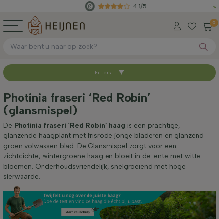
4.1/5
Rechtstr
0
Filters
Sorteer op
Photinia fraseri ‘Red Robin’
(glansmispel)
Worteltype
De
Photinia fraseri ‘Red Robin’ haag
is een prachtige,
glanzende haagplant met frisrode jonge bladeren en glanzend
Hoogte bij levering (cm)
groen volwassen blad. De Glansmispel zorgt voor een
zichtdichte, wintergroene haag en bloeit in de lente met witte
bloemen. Onderhoudsvriendelijk, snelgroeiend met hoge
Breedte bij levering (cm)
sierwaarde.
Standplaats