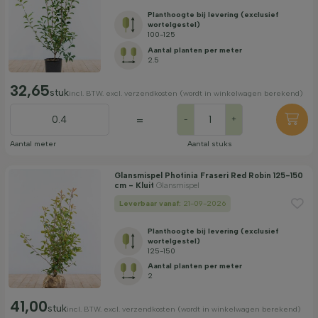
Planthoogte bij levering (exclusief
wortelgestel)
100-125
Aantal planten per meter
2.5
32,65
stuk
incl. BTW. excl. verzendkosten (wordt in winkelwagen berekend)
=
-
+
Aantal meter
Aantal stuks
Glansmispel Photinia Fraseri Red Robin 125-150
cm - Kluit
Glansmispel
Leverbaar vanaf:
21-09-2026
Planthoogte bij levering (exclusief
wortelgestel)
125-150
Aantal planten per meter
2
41,00
stuk
incl. BTW. excl. verzendkosten (wordt in winkelwagen berekend)