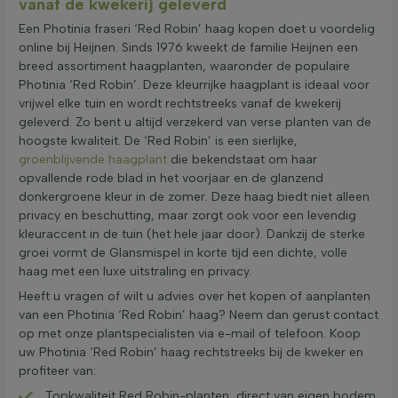
vanaf de kwekerij geleverd
Een Photinia fraseri ‘Red Robin’ haag kopen doet u voordelig
online bij Heijnen. Sinds 1976 kweekt de familie Heijnen een
breed assortiment haagplanten, waaronder de populaire
Photinia ‘Red Robin’. Deze kleurrijke haagplant is ideaal voor
vrijwel elke tuin en wordt rechtstreeks vanaf de kwekerij
geleverd. Zo bent u altijd verzekerd van verse planten van de
hoogste kwaliteit. De ‘Red Robin’ is een sierlijke,
groenblijvende haagplant
die bekendstaat om haar
opvallende rode blad in het voorjaar en de glanzend
donkergroene kleur in de zomer. Deze haag biedt niet alleen
privacy en beschutting, maar zorgt ook voor een levendig
kleuraccent in de tuin (het hele jaar door). Dankzij de sterke
groei vormt de Glansmispel in korte tijd een dichte, volle
haag met een luxe uitstraling en privacy.
Heeft u vragen of wilt u advies over het kopen of aanplanten
van een Photinia ‘Red Robin’ haag? Neem dan gerust contact
op met onze plantspecialisten via e-mail of telefoon. Koop
uw Photinia ‘Red Robin’ haag rechtstreeks bij de kweker en
profiteer van:
Topkwaliteit Red Robin-planten, direct van eigen bodem