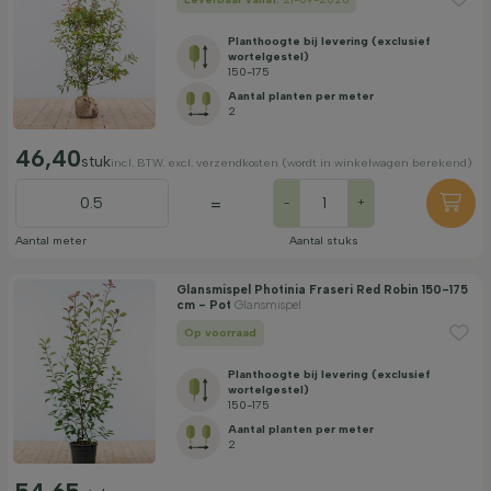
Planthoogte bij levering (exclusief
wortelgestel)
150-175
Aantal planten per meter
2
46,40
stuk
incl. BTW. excl. verzendkosten (wordt in winkelwagen berekend)
=
-
+
Aantal meter
Aantal stuks
Glansmispel Photinia Fraseri Red Robin 150-175
cm - Pot
Glansmispel
Op voorraad
Planthoogte bij levering (exclusief
wortelgestel)
150-175
Aantal planten per meter
2