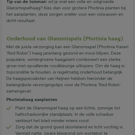
Tip van de tuinman:
wil je snel een volle en volgroeide
Glansmispelhaag? Kies dan voor grotere Photinia planten bij
het aanplanten, deze zorgen sneller voor een volwassen en
dicht resultaat.
Onderhoud van Glansmispels (Photinia haag)
Met de juiste verzorging kan een Glansmispel (Photinia fraseri
‘Red Robin’) haag jarenlang gezond en mooi blijven. Deze
populaire, wintergroene haagplant combineert een sterke
groei met opvallende roodkleurige uitlopers. Om de haag in
topconditie te houden, is regelmatig onderhoud belangrijk.
De haagspecialisten van Heijnen hebben hieronder de
belangrijkste verzorgingstips voor de Photinia ‘Red Robin’
samengevat:
Photiniahaag aanplanten
Plant de Glansmispel haag op een lichte, zonnige tot
halfschaduwrijke standplaats. In de volle schaduw
verkleurt het blad minder intens rood.
Zorg dat de grond goed doorlatend en licht vochtig is.
Vermijd natte, zware kleigrond om wortelrot te