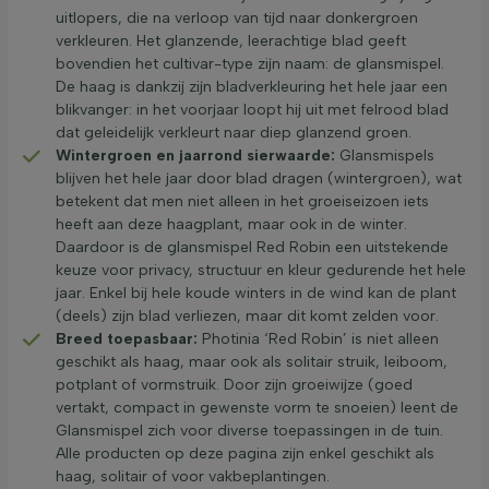
uitlopers, die na verloop van tijd naar donkergroen
verkleuren. Het glanzende, leerachtige blad geeft
bovendien het cultivar-type zijn naam: de glansmispel.
De haag is dankzij zijn bladverkleuring het hele jaar een
blikvanger: in het voorjaar loopt hij uit met felrood blad
dat geleidelijk verkleurt naar diep glanzend groen.
Wintergroen en jaarrond sierwaarde:
Glansmispels
blijven het hele jaar door blad dragen (wintergroen), wat
betekent dat men niet alleen in het groeiseizoen iets
heeft aan deze haagplant, maar ook in de winter.
Daardoor is de glansmispel Red Robin een uitstekende
keuze voor privacy, structuur en kleur gedurende het hele
jaar. Enkel bij hele koude winters in de wind kan de plant
(deels) zijn blad verliezen, maar dit komt zelden voor.
Breed toepasbaar:
Photinia ‘Red Robin’ is niet alleen
geschikt als haag, maar ook als solitair struik, leiboom,
potplant of vormstruik. Door zijn groeiwijze (goed
vertakt, compact in gewenste vorm te snoeien) leent de
Glansmispel zich voor diverse toepassingen in de tuin.
Alle producten op deze pagina zijn enkel geschikt als
haag, solitair of voor vakbeplantingen.