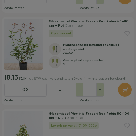
Aantal meter
Aantal stuks
Glansmispel Photinia Fraseri Red Robin 60-80
cm - Pot
Glansmispel
Op voorraad
Planthoogte bij levering (exclusief
wortelgestel)
60-80
Aantal planten per meter
3
18,15
stuk
incl. BTW. excl. verzendkosten (wordt in winkelwagen berekend)
=
-
+
Aantal meter
Aantal stuks
Glansmispel Photinia Fraseri Red Robin 80-100
cm - Kluit
Glansmispel
Leverbaar vanaf:
21-09-2026