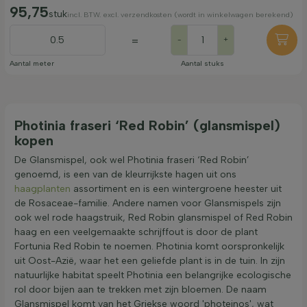
95,75
stuk
incl. BTW. excl. verzendkosten (wordt in winkelwagen berekend)
=
-
+
Aantal meter
Aantal stuks
Photinia fraseri ‘Red Robin’ (glansmispel)
kopen
De Glansmispel, ook wel Photinia fraseri ‘Red Robin’
genoemd, is een van de kleurrijkste hagen uit ons
haagplanten
assortiment en is een wintergroene heester uit
de Rosaceae-familie. Andere namen voor Glansmispels zijn
ook wel rode haagstruik, Red Robin glansmispel of Red Robin
haag en een veelgemaakte schrijffout is door de plant
Fortunia Red Robin te noemen. Photinia komt oorspronkelijk
uit Oost-Azië, waar het een geliefde plant is in de tuin. In zijn
natuurlijke habitat speelt Photinia een belangrijke ecologische
rol door bijen aan te trekken met zijn bloemen. De naam
Glansmispel komt van het Griekse woord 'photeinos', wat