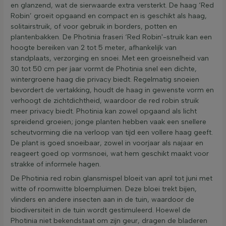
en glanzend, wat de sierwaarde extra versterkt. De haag ‘Red
Robin’ groeit opgaand en compact en is geschikt als haag,
solitairstruik, of voor gebruik in borders, potten en
plantenbakken. De Photinia fraseri ‘Red Robin'-struik kan een
hoogte bereiken van 2 tot 5 meter, afhankelijk van
standplaats, verzorging en snoei. Met een groeisnelheid van
30 tot 50 cm per jaar vormt de Photinia snel een dichte,
wintergroene haag die privacy biedt. Regelmatig snoeien
bevordert de vertakking, houdt de haag in gewenste vorm en
verhoogt de zichtdichtheid, waardoor de red robin struik
meer privacy biedt. Photinia kan zowel opgaand als licht
spreidend groeien; jonge planten hebben vaak een snellere
scheutvorming die na verloop van tijd een vollere haag geeft.
De plant is goed snoeibaar, zowel in voorjaar als najaar en
reageert goed op vormsnoei, wat hem geschikt maakt voor
strakke of informele hagen.
De Photinia red robin glansmispel bloeit van april tot juni met
witte of roomwitte bloempluimen. Deze bloei trekt bijen,
vlinders en andere insecten aan in de tuin, waardoor de
biodiversiteit in de tuin wordt gestimuleerd. Hoewel de
Photinia niet bekendstaat om zijn geur, dragen de bladeren