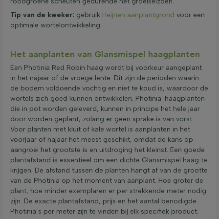
roodgroene scheuten gedurende het groeiseizoen.
Tip van de kweker:
gebruik
Heijnen aanplantgrond
voor een
optimale wortelontwikkeling.
Het aanplanten van Glansmispel haagplanten
Een Photinia Red Robin haag wordt bij voorkeur aangeplant
in het najaar of de vroege lente. Dit zijn de perioden waarin
de bodem voldoende vochtig en niet te koud is, waardoor de
wortels zich goed kunnen ontwikkelen. Photinia-haagplanten
die in pot worden geleverd, kunnen in principe het hele jaar
door worden geplant, zolang er geen sprake is van vorst.
Voor planten met kluit of kale wortel is aanplanten in het
voorjaar of najaar het meest geschikt, omdat de kans op
aangroei het grootste is en uitdroging het kleinst. Een goede
plantafstand is essentieel om een dichte Glansmispel haag te
krijgen. De afstand tussen de planten hangt af van de grootte
van de Photinia op het moment van aanplant. Hoe groter de
plant, hoe minder exemplaren er per strekkende meter nodig
zijn. De exacte plantafstand, prijs en het aantal benodigde
Photinia’s per meter zijn te vinden bij elk specifiek product.