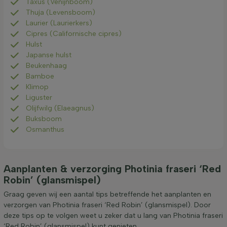
Taxus (Venijnboom)
Thuja (Levensboom)
Laurier (Laurierkers)
Cipres (Californische cipres)
Hulst
Japanse hulst
Beukenhaag
Bamboe
Klimop
Liguster
Olijfwilg (Elaeagnus)
Buksboom
Osmanthus
Aanplanten & verzorging Photinia fraseri ‘Red
Robin’ (glansmispel)
Graag geven wij een aantal tips betreffende het aanplanten en
verzorgen van Photinia fraseri ‘Red Robin’ (glansmispel). Door
deze tips op te volgen weet u zeker dat u lang van Photinia fraseri
‘Red Robin’ (glansmispel) kunt genieten.