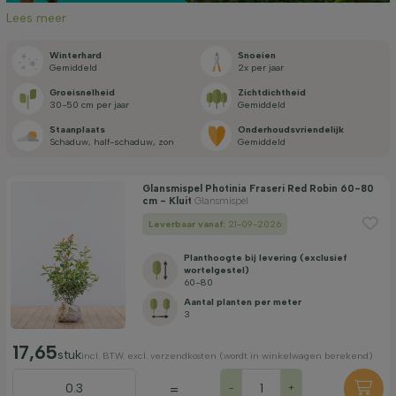
Lees meer
Toepassing
Winterhard
Snoeien
Gemiddeld
2x per jaar
Bloeikleur
Groei­snelheid
Zicht­dichtheid
30-50 cm per jaar
Gemiddeld
Staan­plaats
Onderhouds­vriendelijk
Bloeimaand
Schaduw, half-schaduw, zon
Gemiddeld
Prijs
Glansmispel Photinia Fraseri Red Robin 60-80
cm - Kluit
Glansmispel
Leverbaar vanaf:
21-09-2026
Planthoogte bij levering (exclusief
wortelgestel)
60-80
Aantal planten per meter
Winterhardheid
3
17,65
stuk
incl. BTW. excl. verzendkosten (wordt in winkelwagen berekend)
Filter toepassen
=
-
+