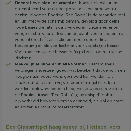
Decoratieve bloei en vruchten:
hoewel bladkleur en
groenblijvend vaak als de grootste sierwaarde wordt
gezien, bloeit de Photinia ‘Red Robin’ in de maanden mei
en juni met witte schermbloemen, gevolgd door kleine
rode besjes die later zwart verkleuren. Deze elementen
voegen extra waarde toe aan de plant: voor insecten als
voedsel (nectar), als leuke en mooie decoratieve
toevoeging en als voedselbron voor vogels (de bessen).
Voor mensen zijn de bessen giftig, dus let op met kleine
kinderen.
Makkelijk te snoeien in alle vormen:
Glansmispels
verdragen snoei zeer goed, wat betekent dat de vorm en
hoogte naar iedere wens gesnoeid kan worden. Dit
maakt dat de plant in vrijwel iedere tuin gebruikt kan
worden, ook wanneer een haag niet zou passen. Zo kan
de Photinia fraseri ‘Red Robin’ (glansmispel) ook in
bijvoorbeeld bolvorm worden gesnoeid, als bol op stam
en solitair als struik of meerstammig.
Een Glansmispel haag kopen bij Heijnen, vers