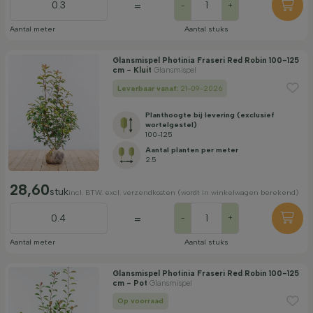
=
-
+
Aantal meter
Aantal stuks
Glansmispel Photinia Fraseri Red Robin 100-125
cm - Kluit
Glansmispel
Leverbaar vanaf:
21-09-2026
Planthoogte bij levering (exclusief
wortelgestel)
100-125
Aantal planten per meter
2.5
28,60
stuk
incl. BTW. excl. verzendkosten (wordt in winkelwagen berekend)
=
-
+
Aantal meter
Aantal stuks
Glansmispel Photinia Fraseri Red Robin 100-125
cm - Pot
Glansmispel
Op voorraad