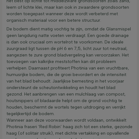
het best op lichte tot middelzware grondsoorten zoals zand,
leem of lichte klei, maar kan ook in zwaardere grondsoorten
worden toegepast wanneer deze wordt verbeterd met
organisch materiaal voor een betere structuur.
De bodem dient matig vochtig te zijn, omdat de Glansmispel
geen langdurig natte voeten verdraagt. Een goede drainage
is dan ook cruciaal om wortelrot te voorkomen. De ideale
zuurgraad ligt tussen de pH 6 en 7,5, licht zuur tot neutraal,
aangezien te zure grond bladvergeling kan veroorzaken. Het
toevoegen van kalkrijke meststoffen kan dit probleem
verhelpen. Daarnaast profiteert Photinia van een vruchtbare,
humusrijke bodem, die de groei bevordert en de intensiteit
van het blad behoudt. Jaarlijkse bemesting in het voorjaar
ondersteunt de scheutontwikkeling en houdt het blad
gezond. Het aanbrengen van een mulchlaag van compost,
houtsnippers of bladaarde helpt om de grond vochtig te
houden, beschermt de wortels tegen uitdroging en verrijkt
tegelijkertijd de bodem.
Wanneer aan deze voorwaarden wordt voldaan, ontwikkelt
Photinia fraseri ‘Red Robin’ haag zich tot een sterke, gezonde
haag (of solitair struik), met dichte vertakking en opvallende