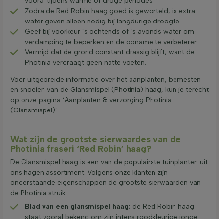
vooral tijdens warme of droge periodes.
Zodra de Red Robin haag goed is geworteld, is extra
water geven alleen nodig bij langdurige droogte.
Geef bij voorkeur ’s ochtends of ’s avonds water om
verdamping te beperken en de opname te verbeteren.
Vermijd dat de grond constant drassig blijft, want de
Photinia verdraagt geen natte voeten.
Voor uitgebreide informatie over het aanplanten, bemesten
en snoeien van de Glansmispel (Photinia) haag, kun je terecht
op onze pagina ‘Aanplanten & verzorging Photinia
(Glansmispel)’.
Wat zijn de grootste sierwaardes van de
Photinia fraseri ‘Red Robin’ haag?
De Glansmispel haag is een van de populairste tuinplanten uit
ons hagen assortiment. Volgens onze klanten zijn
onderstaande eigenschappen de grootste sierwaarden van
de Photinia struik:
Blad van een glansmispel haag:
de Red Robin haag
staat vooral bekend om zijn intens roodkleurige jonge