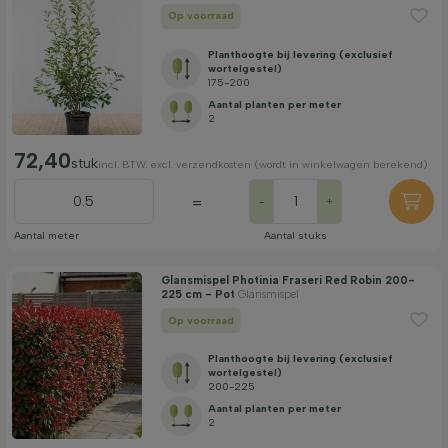
Op voorraad
Planthoogte bij levering (exclusief
wortelgestel)
175-200
Aantal planten per meter
2
72,40
stuk
incl. BTW. excl. verzendkosten (wordt in winkelwagen berekend)
=
-
+
Aantal meter
Aantal stuks
Glansmispel Photinia Fraseri Red Robin 200-
225 cm - Pot
Glansmispel
Op voorraad
Planthoogte bij levering (exclusief
wortelgestel)
200-225
Aantal planten per meter
2