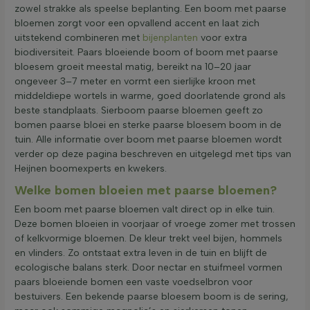
zowel strakke als speelse beplanting. Een boom met paarse
bloemen zorgt voor een opvallend accent en laat zich
uitstekend combineren met
bijenplanten
voor extra
biodiversiteit. Paars bloeiende boom of boom met paarse
bloesem groeit meestal matig, bereikt na 10–20 jaar
ongeveer 3–7 meter en vormt een sierlijke kroon met
middeldiepe wortels in warme, goed doorlatende grond als
beste standplaats. Sierboom paarse bloemen geeft zo
bomen paarse bloei en sterke paarse bloesem boom in de
tuin. Alle informatie over boom met paarse bloemen wordt
verder op deze pagina beschreven en uitgelegd met tips van
Heijnen boomexperts en kwekers.
Welke bomen bloeien met paarse bloemen?
Een boom met paarse bloemen valt direct op in elke tuin.
Deze bomen bloeien in voorjaar of vroege zomer met trossen
of kelkvormige bloemen. De kleur trekt veel bijen, hommels
en vlinders. Zo ontstaat extra leven in de tuin en blijft de
ecologische balans sterk. Door nectar en stuifmeel vormen
paars bloeiende bomen een vaste voedselbron voor
bestuivers. Een bekende paarse bloesem boom is de sering,