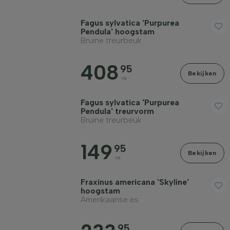
Fagus sylvatica 'Purpurea
Pendula' hoogstam
Bruine treurbeuk
408
95
Bekijken
va
Fagus sylvatica 'Purpurea
Pendula' treurvorm
Bruine treurbeuk
149
95
Bekijken
va
Fraxinus americana 'Skyline'
hoogstam
Amerikaanse es
95