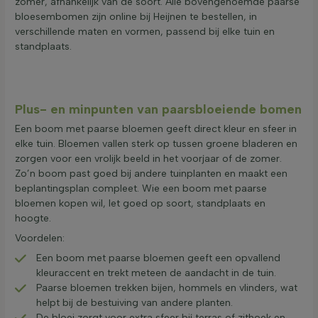
zomer, afhankelijk van de soort. Alle bovengenoemde paarse
bloesembomen zijn online bij Heijnen te bestellen, in
verschillende maten en vormen, passend bij elke tuin en
standplaats.
Plus- en minpunten van paarsbloeiende bomen
Een boom met paarse bloemen geeft direct kleur en sfeer in
elke tuin. Bloemen vallen sterk op tussen groene bladeren en
zorgen voor een vrolijk beeld in het voorjaar of de zomer.
Zo’n boom past goed bij andere tuinplanten en maakt een
beplantingsplan compleet. Wie een boom met paarse
bloemen kopen wil, let goed op soort, standplaats en
hoogte.
Voordelen:
Een boom met paarse bloemen geeft een opvallend
kleuraccent en trekt meteen de aandacht in de tuin.
Paarse bloemen trekken bijen, hommels en vlinders, wat
helpt bij de bestuiving van andere planten.
De bloei zorgt voor extra sfeer bij terras of zithoek en