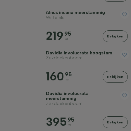
Alnus incana meerstammig
Witte els
219
Winterhardheid
95
Bekijken
va
Vruchtdragend
Davidia involucrata hoogstam
Zakdoekenboom
Herfstkleur
160
95
Bekijken
va
Schors/bast
Davidia involucrata
meerstammig
Zakdoekenboom
Volwassen hoogte in meter
395
95
Bekijken
Volwassen breedte in meter
va