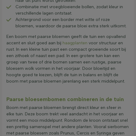
naar dit punt wordt getrokken.
Combinatie met vroegbloeiende bollen, zodat kleur in
verschillende lagen ontstaat.
Achtergrond voor een border met witte of roze
bloemen, waardoor de paarse bloei extra sterk uitkomt.
Een boom met paarse bloemen geeft de tuin een opvallend
accent en sluit goed aan bij
haagplanten
voor structuur en
rust. In een kleine tuin past een compact groeiende soort bij
een zithoek of naast een pad. In een grotere tuin kan een
groep van twee of drie bomen samen een rustige, paarse
bloesem wolk vormen in het voorjaar. Door bloeitijd en
hoogte goed te kiezen, blijft de tuin in balans en blijft de
boom met paarse bloemen jarenlang een sterk middelpunt.
Paarse bloesembomen combineren in de tuin
Boom met paarse bloemen brengt direct kleur en sfeer in
elke tuin. Deze boom trekt veel aandacht in het voorjaar en
vormt een mooi middelpunt. Rondom de kroon ontstaat snel
een prettig samenspel met andere planten. Vooral sierbomen
met paarse bloesem zoals Prunus, Cercis en Syringa geven