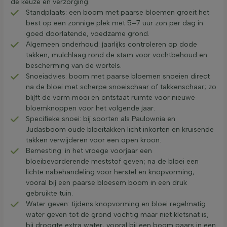
de keuze en verzorging.
Standplaats: een boom met paarse bloemen groeit het
best op een zonnige plek met 5–7 uur zon per dag in
goed doorlatende, voedzame grond.
Algemeen onderhoud: jaarlijks controleren op dode
takken, mulchlaag rond de stam voor vochtbehoud en
bescherming van de wortels.
Snoeiadvies: boom met paarse bloemen snoeien direct
na de bloei met scherpe snoeischaar of takkenschaar; zo
blijft de vorm mooi en ontstaat ruimte voor nieuwe
bloemknoppen voor het volgende jaar.
Specifieke snoei: bij soorten als Paulownia en
Judasboom oude bloeitakken licht inkorten en kruisende
takken verwijderen voor een open kroon.
Bemesting: in het vroege voorjaar een
bloeibevorderende meststof geven; na de bloei een
lichte nabehandeling voor herstel en knopvorming,
vooral bij een paarse bloesem boom in een druk
gebruikte tuin.
Water geven: tijdens knopvorming en bloei regelmatig
water geven tot de grond vochtig maar niet kletsnat is;
bij droogte extra water, vooral bij een boom paars in een