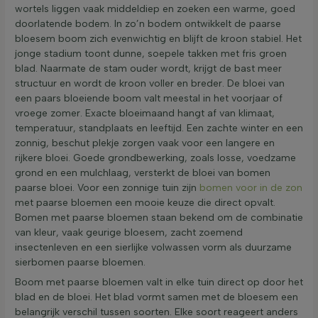
wortels liggen vaak middeldiep en zoeken een warme, goed
doorlatende bodem. In zo’n bodem ontwikkelt de paarse
bloesem boom zich evenwichtig en blijft de kroon stabiel. Het
jonge stadium toont dunne, soepele takken met fris groen
blad. Naarmate de stam ouder wordt, krijgt de bast meer
structuur en wordt de kroon voller en breder. De bloei van
een paars bloeiende boom valt meestal in het voorjaar of
vroege zomer. Exacte bloeimaand hangt af van klimaat,
temperatuur, standplaats en leeftijd. Een zachte winter en een
zonnig, beschut plekje zorgen vaak voor een langere en
rijkere bloei. Goede grondbewerking, zoals losse, voedzame
grond en een mulchlaag, versterkt de bloei van bomen
paarse bloei. Voor een zonnige tuin zijn
bomen voor in de zon
met paarse bloemen een mooie keuze die direct opvalt.
Bomen met paarse bloemen staan bekend om de combinatie
van kleur, vaak geurige bloesem, zacht zoemend
insectenleven en een sierlijke volwassen vorm als duurzame
sierbomen paarse bloemen.
Boom met paarse bloemen valt in elke tuin direct op door het
blad en de bloei. Het blad vormt samen met de bloesem een
belangrijk verschil tussen soorten. Elke soort reageert anders