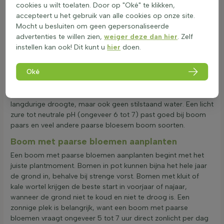
cookies u wilt toelaten. Door op "Oké" te klikken,
Wind speelt ook een rol. Sterke, droge wind kan knoppen en
accepteert u het gebruik van alle cookies op onze site.
jonge twijgen beschadigen. Beschutting door een haag, muur
Mocht u besluiten om geen gepersonaliseerde
of andere bomen helpt om een boom met paarse bloemen
advertenties te willen zien,
weiger deze dan hier
. Zelf
stabiel en veilig te laten groeien. De beste bodem is licht,
instellen kan ook! Dit kunt u
hier
doen.
luchtig en goed doorlatend, met veel voeding. Zware klei kan
met compost en grof zand lichter worden gemaakt. Tijdig
Oké
bemesten in het voorjaar ondersteunt wortelgroei en een rijke
bloei van een paarse bloemen boom. Een Paarse bloesem
boom groeit het liefst in matig vochtige grond; geen
langdurige droogte, maar ook geen stilstaand water. Een licht
zure tot neutrale pH (ongeveer 6 tot 7) past goed bij boom
paars en veel andere paarse bloesem boom soorten.
Boom met paarse bloemen aanplanten
Een boom met paarse bloemen aanplanten begint met het
juiste plantmoment. Bomen in pot kunnen bijna het hele jaar
de grond in, behalve bij strenge vorst. Bomen met kluit of
kale wortel krijgen de beste start in voorjaar of najaar,
wanneer de grond niet te koud en niet te droog is. Een
zonnige plek is belangrijk, want een boom met paarse
bloemen vraagt ongeveer 5 tot 7 uur direct zonlicht per dag