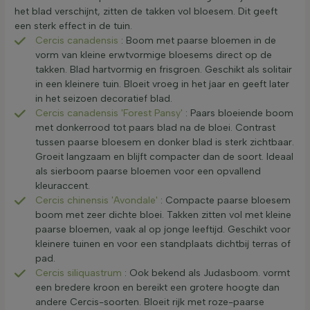
het blad verschijnt, zitten de takken vol bloesem. Dit geeft
een sterk effect in de tuin.
Cercis canadensis
: Boom met paarse bloemen in de
vorm van kleine erwtvormige bloesems direct op de
takken. Blad hartvormig en frisgroen. Geschikt als solitair
in een kleinere tuin. Bloeit vroeg in het jaar en geeft later
in het seizoen decoratief blad.
Cercis canadensis 'Forest Pansy'
: Paars bloeiende boom
met donkerrood tot paars blad na de bloei. Contrast
tussen paarse bloesem en donker blad is sterk zichtbaar.
Groeit langzaam en blijft compacter dan de soort. Ideaal
als sierboom paarse bloemen voor een opvallend
kleuraccent.
Cercis chinensis 'Avondale'
: Compacte paarse bloesem
boom met zeer dichte bloei. Takken zitten vol met kleine
paarse bloemen, vaak al op jonge leeftijd. Geschikt voor
kleinere tuinen en voor een standplaats dichtbij terras of
pad.
Cercis siliquastrum
: Ook bekend als Judasboom. vormt
een bredere kroon en bereikt een grotere hoogte dan
andere Cercis-soorten. Bloeit rijk met roze-paarse