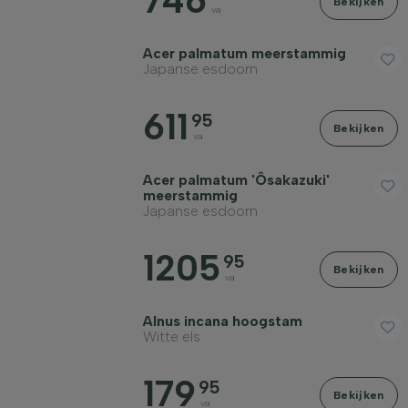
746
Bekijken
va
Geslacht
Acer palmatum meerstammig
Japanse esdoorn
Standplaats
611
95
Bekijken
va
Toepassing
Acer palmatum 'Ôsakazuki'
meerstammig
Bloeikleur
Japanse esdoorn
1205
95
Bloeimaand
Bekijken
va
Alnus incana hoogstam
Bladkleur
Witte els
179
Prijs
95
Bekijken
va