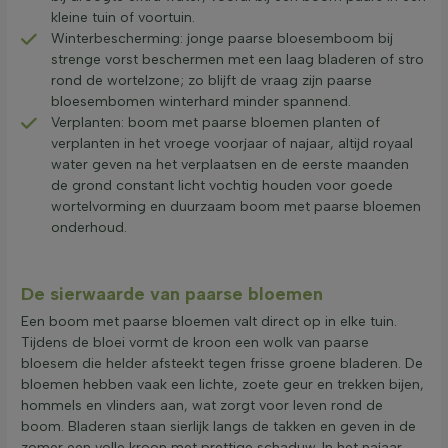
kleine tuin of voortuin.
Winterbescherming: jonge paarse bloesemboom bij
strenge vorst beschermen met een laag bladeren of stro
rond de wortelzone; zo blijft de vraag zijn paarse
bloesembomen winterhard minder spannend.
Verplanten: boom met paarse bloemen planten of
verplanten in het vroege voorjaar of najaar, altijd royaal
water geven na het verplaatsen en de eerste maanden
de grond constant licht vochtig houden voor goede
wortelvorming en duurzaam boom met paarse bloemen
onderhoud.
De sierwaarde van paarse bloemen
Een boom met paarse bloemen valt direct op in elke tuin.
Tijdens de bloei vormt de kroon een wolk van paarse
bloesem die helder afsteekt tegen frisse groene bladeren. De
bloemen hebben vaak een lichte, zoete geur en trekken bijen,
hommels en vlinders aan, wat zorgt voor leven rond de
boom. Bladeren staan sierlijk langs de takken en geven in de
zomer een volle kroon met prettige schaduw. In het najaar