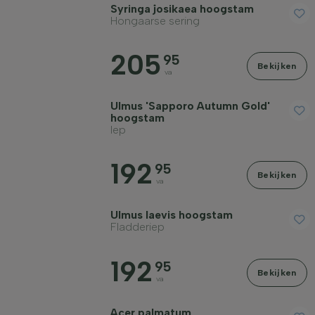
Syringa josikaea hoogstam
Hongaarse sering
205
95
Bekijken
va
Ulmus 'Sapporo Autumn Gold'
hoogstam
Iep
192
95
Bekijken
va
Ulmus laevis hoogstam
Fladderiep
192
95
Bekijken
va
Acer palmatum