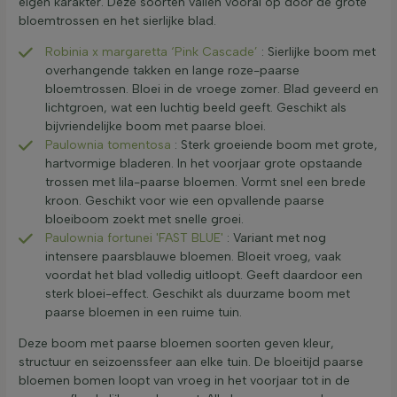
eigen karakter. Deze soorten vallen vooral op door de grote
bloemtrossen en het sierlijke blad.
Robinia x margaretta ‘Pink Cascade’
: Sierlijke boom met
overhangende takken en lange roze-paarse
bloemtrossen. Bloei in de vroege zomer. Blad geveerd en
lichtgroen, wat een luchtig beeld geeft. Geschikt als
bijvriendelijke boom met paarse bloei.
Paulownia tomentosa
: Sterk groeiende boom met grote,
hartvormige bladeren. In het voorjaar grote opstaande
trossen met lila-paarse bloemen. Vormt snel een brede
kroon. Geschikt voor wie een opvallende paarse
bloeiboom zoekt met snelle groei.
Paulownia fortunei 'FAST BLUE'
: Variant met nog
intensere paarsblauwe bloemen. Bloeit vroeg, vaak
voordat het blad volledig uitloopt. Geeft daardoor een
sterk bloei-effect. Geschikt als duurzame boom met
paarse bloemen in een ruime tuin.
Deze boom met paarse bloemen soorten geven kleur,
structuur en seizoenssfeer aan elke tuin. De bloeitijd paarse
bloemen bomen loopt van vroeg in het voorjaar tot in de