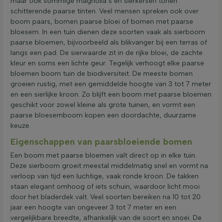
maar ook sommige magnolia’s en sierkersen tonen
schitterende paarse tinten. Veel mensen spreken ook over
boom paars, bomen paarse bloei of bomen met paarse
bloesem. In een tuin dienen deze soorten vaak als sierboom
paarse bloemen, bijvoorbeeld als blikvanger bij een terras of
langs een pad. De sierwaarde zit in de rijke bloei, de zachte
kleur en soms een lichte geur. Tegelijk verhoogt elke paarse
bloemen boom tuin de biodiversiteit. De meeste bomen
groeien rustig, met een gemiddelde hoogte van 3 tot 7 meter
en een sierlijke kroon. Zo blijft een boom met paarse bloemen
geschikt voor zowel kleine als grote tuinen, en vormt een
paarse bloesemboom kopen een doordachte, duurzame
keuze.
Eigenschappen van paarsbloeiende bomen
Een boom met paarse bloemen valt direct op in elke tuin.
Deze sierboom groeit meestal middelmatig snel en vormt na
verloop van tijd een luchtige, vaak ronde kroon. De takken
staan elegant omhoog of iets schuin, waardoor licht mooi
door het bladerdek valt. Veel soorten bereiken na 10 tot 20
jaar een hoogte van ongeveer 3 tot 7 meter en een
vergelijkbare breedte, afhankelijk van de soort en snoei. De