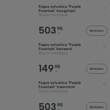
Fagus sylvatica 'Purple
Grondsoort
Fountain' hoogstam
Bruine treurbeuk
Kroonvorm
503
95
Bekijken
va
Verharding
Fagus sylvatica 'Purple
Fountain' beveerd
Bruine treurbeuk
Groeiwijze
149
95
Bekijken
Filter toepassen
va
Fagus sylvatica 'Purple
Fountain' treurvorm
Bruine treurbeuk
503
95
Bekijken
va