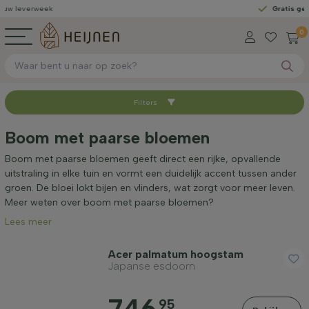
eek
Gratis geleverd
vana
0
Filters
Sorteer op
Boom met paarse bloemen
Beschikbaar
Boom met paarse bloemen geeft direct een rijke, opvallende
uitstraling in elke tuin en vormt een duidelijk accent tussen ander
groen. De bloei lokt bijen en vlinders, wat zorgt voor meer leven.
Hoogte bij levering (cm)
Meer weten over boom met paarse bloemen?
Lees meer
Stamomtrek (cm)
Acer palmatum hoogstam
Japanse esdoorn
95