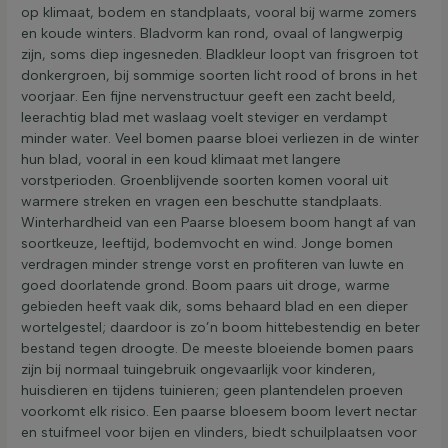
op klimaat, bodem en standplaats, vooral bij warme zomers
en koude winters. Bladvorm kan rond, ovaal of langwerpig
zijn, soms diep ingesneden. Bladkleur loopt van frisgroen tot
donkergroen, bij sommige soorten licht rood of brons in het
voorjaar. Een fijne nervenstructuur geeft een zacht beeld,
leerachtig blad met waslaag voelt steviger en verdampt
minder water. Veel bomen paarse bloei verliezen in de winter
hun blad, vooral in een koud klimaat met langere
vorstperioden. Groenblijvende soorten komen vooral uit
warmere streken en vragen een beschutte standplaats.
Winterhardheid van een Paarse bloesem boom hangt af van
soortkeuze, leeftijd, bodemvocht en wind. Jonge bomen
verdragen minder strenge vorst en profiteren van luwte en
goed doorlatende grond. Boom paars uit droge, warme
gebieden heeft vaak dik, soms behaard blad en een dieper
wortelgestel; daardoor is zo’n boom hittebestendig en beter
bestand tegen droogte. De meeste bloeiende bomen paars
zijn bij normaal tuingebruik ongevaarlijk voor kinderen,
huisdieren en tijdens tuinieren; geen plantendelen proeven
voorkomt elk risico. Een paarse bloesem boom levert nectar
en stuifmeel voor bijen en vlinders, biedt schuilplaatsen voor