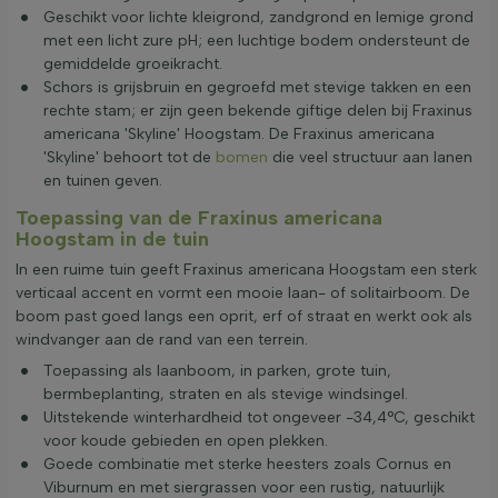
Geschikt voor lichte kleigrond, zandgrond en lemige grond
met een licht zure pH; een luchtige bodem ondersteunt de
gemiddelde groeikracht.
Schors is grijsbruin en gegroefd met stevige takken en een
rechte stam; er zijn geen bekende giftige delen bij Fraxinus
americana 'Skyline' Hoogstam. De Fraxinus americana
'Skyline' behoort tot de
bomen
die veel structuur aan lanen
en tuinen geven.
Toepassing van de Fraxinus americana
Hoogstam in de tuin
In een ruime tuin geeft Fraxinus americana Hoogstam een sterk
verticaal accent en vormt een mooie laan- of solitairboom. De
boom past goed langs een oprit, erf of straat en werkt ook als
windvanger aan de rand van een terrein.
Toepassing als laanboom, in parken, grote tuin,
bermbeplanting, straten en als stevige windsingel.
Uitstekende winterhardheid tot ongeveer -34,4°C, geschikt
voor koude gebieden en open plekken.
Goede combinatie met sterke heesters zoals Cornus en
Viburnum en met siergrassen voor een rustig, natuurlijk