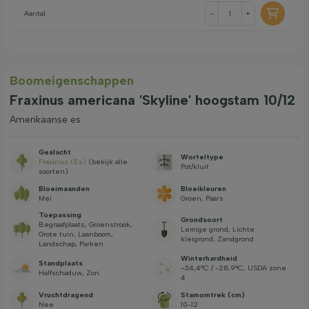
Aantal
-
+
Boom­eigen­schappen
Fraxinus americana 'Skyline' hoogstam 10/12
Amerikaanse es
Geslacht
Worteltype
Fraxinus (Es)
(bekijk alle
Pot/kluit
soorten)
Bloeimaanden
Bloeikleuren
Mei
Groen, Paars
Toepassing
Grondsoort
Begraafplaats, Groenstrook,
Lemige grond, Lichte
Grote tuin, Laanboom,
kleigrond, Zandgrond
Landschap, Parken
Winterhardheid
Standplaats
-34,4°C / -28,9°C, USDA zone
Halfschaduw, Zon
4
Vruchtdragend
Stamomtrek (cm)
Nee
10-12