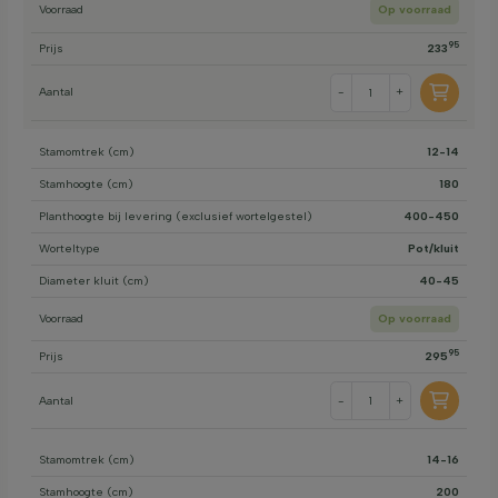
Voorraad
Op voorraad
95
Prijs
233
Aantal
-
+
Stamomtrek (cm)
12-14
Stamhoogte (cm)
180
Planthoogte bij levering (exclusief wortelgestel)
400-450
Worteltype
Pot/kluit
Diameter kluit (cm)
40-45
Voorraad
Op voorraad
95
Prijs
295
Aantal
-
+
Stamomtrek (cm)
14-16
Stamhoogte (cm)
200