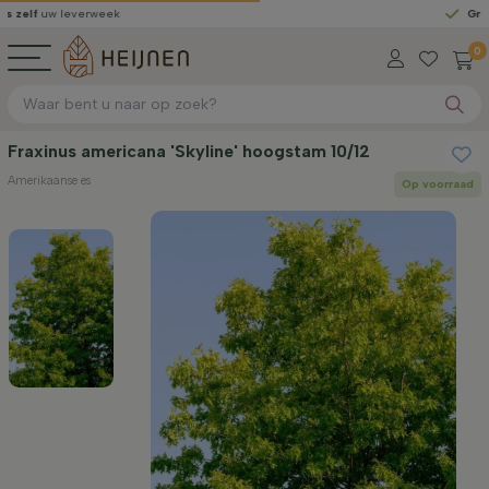
leverweek
Gratis gelever
0
Fraxinus americana 'Skyline' hoogstam 10/12
Amerikaanse es
Op voorraad