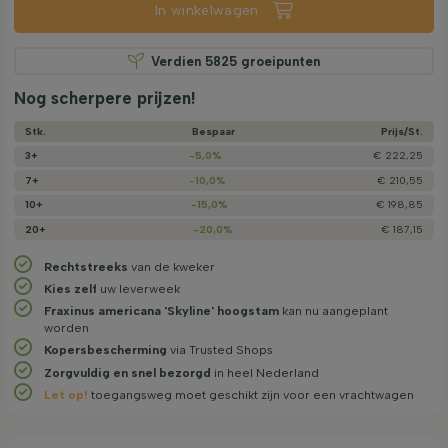
In winkelwagen
Verdien
5825
groeipunten
Nog scherpere prijzen!
Stk.
Bespaar
Prijs/­St.
3+
-5,0%
€ 222,25
7+
-10,0%
€ 210,55
10+
-15,0%
€ 198,85
20+
-20,0%
€ 187,15
Rechtstreeks
van de kweker
Kies zelf
uw leverweek
Fraxinus americana 'Skyline' hoogstam
kan nu aangeplant
worden
Kopersbescherming
via Trusted Shops
Zorgvuldig en snel bezorgd
in heel Nederland
Let op!
toegangsweg moet geschikt zijn voor een vrachtwagen