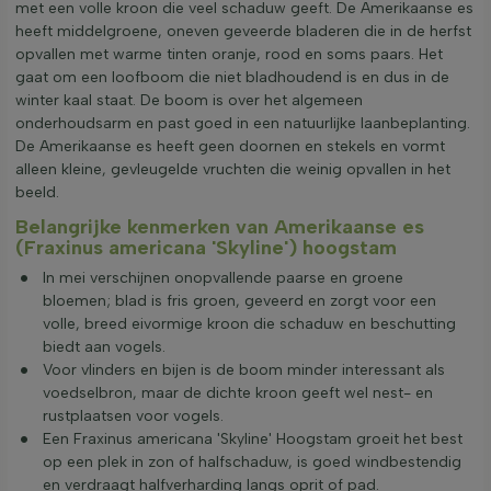
met een volle kroon die veel schaduw geeft. De Amerikaanse es
heeft middelgroene, oneven geveerde bladeren die in de herfst
opvallen met warme tinten oranje, rood en soms paars. Het
gaat om een loofboom die niet bladhoudend is en dus in de
winter kaal staat. De boom is over het algemeen
onderhoudsarm en past goed in een natuurlijke laanbeplanting.
De Amerikaanse es heeft geen doornen en stekels en vormt
alleen kleine, gevleugelde vruchten die weinig opvallen in het
beeld.
Belangrijke kenmerken van Amerikaanse es
(Fraxinus americana 'Skyline') hoogstam
In mei verschijnen onopvallende paarse en groene
bloemen; blad is fris groen, geveerd en zorgt voor een
volle, breed eivormige kroon die schaduw en beschutting
biedt aan vogels.
Voor vlinders en bijen is de boom minder interessant als
voedselbron, maar de dichte kroon geeft wel nest- en
rustplaatsen voor vogels.
Een Fraxinus americana 'Skyline' Hoogstam groeit het best
op een plek in zon of halfschaduw, is goed windbestendig
en verdraagt halfverharding langs oprit of pad.