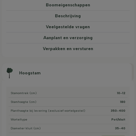
Boom­eigen­schappen
Beschrijving
Veelgestelde vragen
Aanplant en verzorging
Verpakken en versturen
Hoogstam
Stamomtrek (cm)
10-12
Stamhoogte (cm)
180
Planthoogte bij levering (exclusief wortelgestel)
350-400
Worteltype
Pot/kluit
Diameter kluit (cm)
35-40