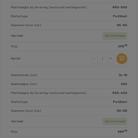
Planthoogte bij levering (exclusief wortelgestel)
450-500
Worteltype
Pot/kluit
Diameter kluit (cm)
45-50
Voorraad
Op voorraad
95
Prijs
395
Aantal
-
+
Stamomtrek (cm)
16-18
Stamhoogte (cm)
200
Planthoogte bij levering (exclusief wortelgestel)
500-600
Worteltype
Pot/kluit
Diameter kluit (cm)
50-55
Voorraad
Op voorraad
95
Prijs
489