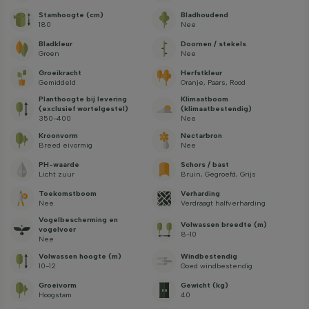
Stamhoogte (cm)
Bladhoudend
180
Nee
Bladkleur
Doornen / stekels
Groen
Nee
Groeikracht
Herfstkleur
Gemiddeld
Oranje, Paars, Rood
Planthoogte bij levering
Klimaatboom
(exclusief wortelgestel)
(klimaatbestendig)
350-400
Nee
Kroonvorm
Nectarbron
Breed eivormig
Nee
PH-waarde
Schors / bast
Licht zuur
Bruin, Gegroefd, Grijs
Toekomstboom
Verharding
Nee
Verdraagt halfverharding
Vogelbescherming en
Volwassen breedte (m)
vogelvoer
8-10
Nee
Volwassen hoogte (m)
Windbestendig
10-12
Goed windbestendig
Groeivorm
Gewicht (kg)
Hoogstam
40