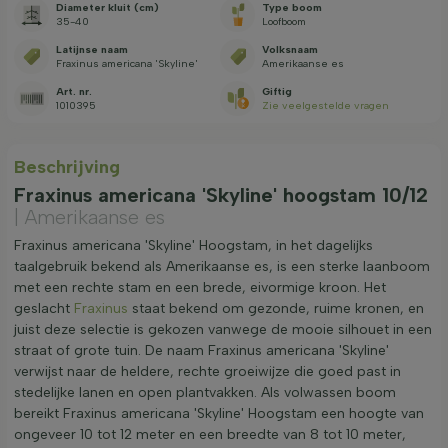
Diameter kluit (cm)
Type boom
35-40
Loofboom
Latijnse naam
Volksnaam
Fraxinus americana 'Skyline'
Amerikaanse es
Art. nr.
Giftig
1010395
Zie veelgestelde vragen
Beschrijving
Fraxinus americana 'Skyline' hoogstam 10/12
| Amerikaanse es
Fraxinus americana 'Skyline' Hoogstam, in het dagelijks
taalgebruik bekend als Amerikaanse es, is een sterke laanboom
met een rechte stam en een brede, eivormige kroon. Het
geslacht
Fraxinus
staat bekend om gezonde, ruime kronen, en
juist deze selectie is gekozen vanwege de mooie silhouet in een
straat of grote tuin. De naam Fraxinus americana 'Skyline'
verwijst naar de heldere, rechte groeiwijze die goed past in
stedelijke lanen en open plantvakken. Als volwassen boom
bereikt Fraxinus americana 'Skyline' Hoogstam een hoogte van
ongeveer 10 tot 12 meter en een breedte van 8 tot 10 meter,