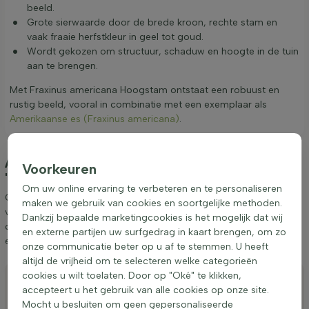
beeld.
Grote sierwaarde door de brede kroon, rechte stam en
vaak fraaie herfstkleur in geel tot goud.
Wordt gekozen om structuur, schaduw en hoogte in de tuin
aan te brengen.
Met Fraxinus americana Hoogstam ontstaat een robuust en
rustig beeld, vooral in combinatie met een exemplaar als
Amerikaanse es (Fraxinus americana)
.
Aanplanten & verzorging Fraxinus americana
Voorkeuren
'Skyline' hoogstam 10/12
(Amerikaanse es)
Om uw online ervaring te verbeteren en te personaliseren
Graag geven wij een aantal tips betreffende het aanplanten en
maken we gebruik van cookies en soortgelijke methoden.
verzorgen van Fraxinus americana 'Skyline' hoogstam 10/12. Door
Dankzij bepaalde marketingcookies is het mogelijk dat wij
deze tips op te volgen weet u zeker dat u lang van Amerikaanse
en externe partijen uw surfgedrag in kaart brengen, om zo
es kunt genieten.
onze communicatie beter op u af te stemmen. U heeft
altijd de vrijheid om te selecteren welke categorieën
Aanplanten
cookies u wilt toelaten. Door op "Oké" te klikken,
accepteert u het gebruik van alle cookies op onze site.
Snoeien
Mocht u besluiten om geen gepersonaliseerde