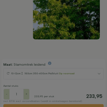
Maat:
Stamomtrek leidend
10-12cm
|
180cm
|
350-400cm
|
Pot/kluit
|
Op voorraad
Aantal stuks
-
+
233,95
233,95
per stuk
incl. BTW. excl. verzendkosten (wordt in winkelwagen berekend)