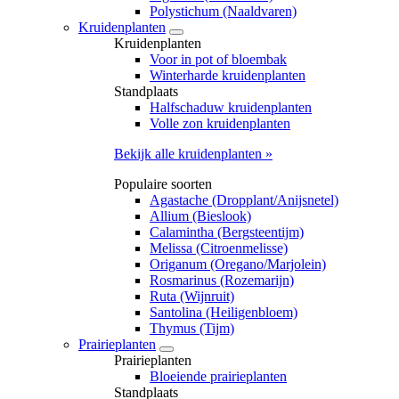
Polystichum (Naaldvaren)
Kruidenplanten
Kruidenplanten
Voor in pot of bloembak
Winterharde kruidenplanten
Standplaats
Halfschaduw kruidenplanten
Volle zon kruidenplanten
​Bekijk alle kruidenplanten »
Populaire soorten
Agastache (Dropplant/Anijsnetel)
Allium (Bieslook)
Calamintha (Bergsteentijm)
Melissa (Citroenmelisse)
Origanum (Oregano/Marjolein)
Rosmarinus (Rozemarijn)
Ruta (Wijnruit)
Santolina (Heiligenbloem)
Thymus (Tijm)
Prairieplanten
Prairieplanten
Bloeiende prairieplanten
Standplaats