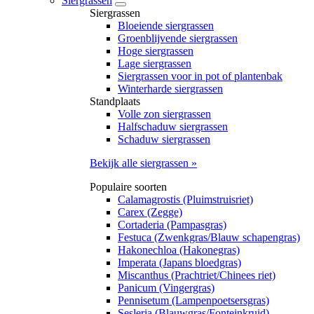
Siergrassen
Siergrassen
Bloeiende siergrassen
Groenblijvende siergrassen
Hoge siergrassen
Lage siergrassen
Siergrassen voor in pot of plantenbak
Winterharde siergrassen
Standplaats
Volle zon siergrassen
Halfschaduw siergrassen
Schaduw siergrassen
Bekijk alle siergrassen »
Populaire soorten
Calamagrostis (Pluimstruisriet)
Carex (Zegge)
Cortaderia (Pampasgras)
Festuca (Zwenkgras/Blauw schapengras)
Hakonechloa (Hakonegras)
Imperata (Japans bloedgras)
Miscanthus (Prachtriet/Chinees riet)
Panicum (Vingergras)
Pennisetum (Lampenpoetsersgras)
Sesleria (Blauwgras/Fonteinkruid)