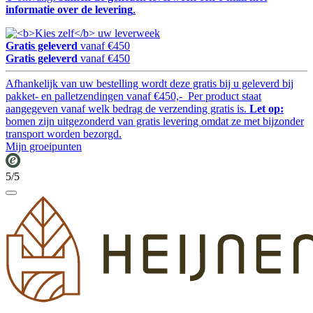
informatie over de levering
.
Gratis geleverd
vanaf €450
Gratis geleverd
vanaf €450
Afhankelijk van uw bestelling wordt deze gratis bij u geleverd bij
pakket- en palletzendingen vanaf €450,- Per product staat
aangegeven vanaf welk bedrag de verzending gratis is.
Let op:
bomen zijn uitgezonderd van gratis levering omdat ze met bijzonder
transport worden bezorgd.
Mijn groeipunten
5/5