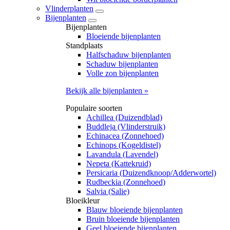
Vlinderplanten
Bijenplanten
Bijenplanten
Bloeiende bijenplanten
Standplaats
Halfschaduw bijenplanten
Schaduw bijenplanten
Volle zon bijenplanten
Bekijk alle bijenplanten »
Populaire soorten
Achillea (Duizendblad)
Buddleja (Vlinderstruik)
Echinacea (Zonnehoed)
Echinops (Kogeldistel)
Lavandula (Lavendel)
Nepeta (Kattekruid)
Persicaria (Duizendknoop/Adderwortel)
Rudbeckia (Zonnehoed)
Salvia (Salie)
Bloeikleur
Blauw bloeiende bijenplanten
Bruin bloeiende bijenplanten
Geel bloeiende bijenplanten