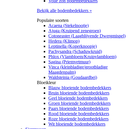
Volle zon bodembedekkers
Bekijk alle bodembedekkers »
Populaire soorten
Acaena (Stekelnootje)
Ajuga (Kruipend zenegroen)
Cotoneaster (Laagblijvende Dwergmispel)
Hedera (Klimop)
Leptinella (Koperknoopje)
Pachysandra (Schaduwkruid)
Phlox (Vlambloem/Kruipvlambloem)
Sagina (Priemvetmuur)
Vinca (kleinbladige/grootbladige
Maagdenpalm)
Waldsteinia (Goudaardbei)
Bloeikleur
Blauw bloeiende bodembedekkers
Bruin bloeiende bodembedekkers
Geel bloeiende bodembedekkers
Groen bloeiende bodembedekkers
Paars bloeiende bodembedekkers
Rood bloeiende bodembedekkers
Roze bloeiende bodembedekkers
Wit bloeiende bodembedekkers