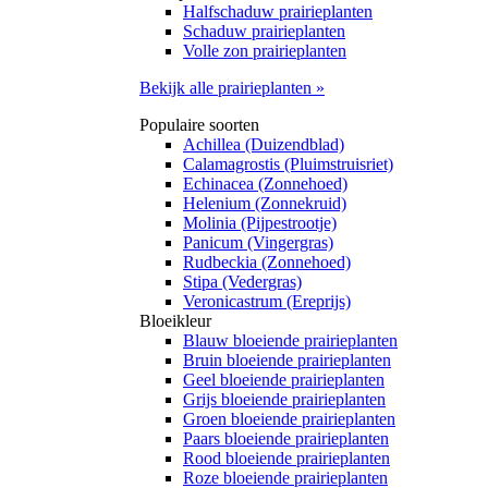
Halfschaduw prairieplanten
Schaduw prairieplanten
Volle zon prairieplanten
Bekijk alle prairieplanten »
Populaire soorten
Achillea (Duizendblad)
Calamagrostis (Pluimstruisriet)
Echinacea (Zonnehoed)
Helenium (Zonnekruid)
Molinia (Pijpestrootje)
Panicum (Vingergras)
Rudbeckia (Zonnehoed)
Stipa (Vedergras)
Veronicastrum (Ereprijs)
Bloeikleur
Blauw bloeiende prairieplanten
Bruin bloeiende prairieplanten
Geel bloeiende prairieplanten
Grijs bloeiende prairieplanten
Groen bloeiende prairieplanten
Paars bloeiende prairieplanten
Rood bloeiende prairieplanten
Roze bloeiende prairieplanten