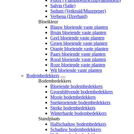
Phlox (Vlambloem/Kruipvlambloem)
Salvia (Salie)
Sedum (Vetkruid/Muurpeper)
Verbena (IJzerhard)
Bloeikleur
Blauw bloeiende vaste planten
Bruin bloeiende vaste planten
Geel bloeiende vaste planten
Groen bloeiende vaste planten
Oranje bloeiende vaste planten
Paars bloeiende vaste planten
Rood bloeiende vaste planten
Roze bloeiende vaste planten
Wit bloeiende vaste planten
Bodembedekkers
Bodembedekkers
Bloeiende bodembedekkers
Groenblijvende bodembedekkers
Mooie bodembedekkers
Snelgroeiende bodembedekkers
Sterke bodembedekkers
Winterharde bodembedekkers
Standplaats
Halfschaduw bodembedekers
Schaduw bodembedekkers