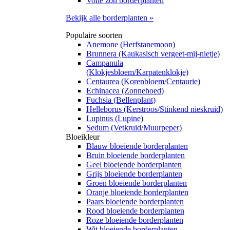
Volle zon borderplanten
Bekijk alle borderplanten »
Populaire soorten
Anemone (Herfstanemoon)
Brunnera (Kaukasisch vergeet-mij-nietje)
Campanula
(Klokjesbloem/Karpatenklokje)
Centaurea (Korenbloem/Centaurie)
Echinacea (Zonnehoed)
Fuchsia (Bellenplant)
Helleborus (Kerstroos/Stinkend nieskruid)
Lupinus (Lupine)
Sedum (Vetkruid/Muurpeper)
Bloeikleur
Blauw bloeiende borderplanten
Bruin bloeiende borderplanten
Geel bloeiende borderplanten
Grijs bloeiende borderplanten
Groen bloeiende borderplanten
Oranje bloeiende borderplanten
Paars bloeiende borderplanten
Rood bloeiende borderplanten
Roze bloeiende borderplanten
Wit bloeiende borderplanten