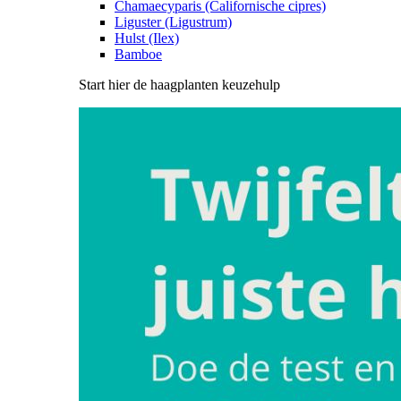
Chamaecyparis (Californische cipres)
Liguster (Ligustrum)
Hulst (Ilex)
Bamboe
Start hier de haagplanten keuzehulp