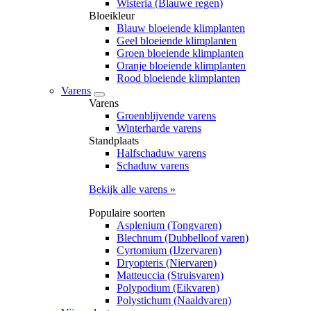
Wisteria (Blauwe regen)
Bloeikleur
Blauw bloeiende klimplanten
Geel bloeiende klimplanten
Groen bloeiende klimplanten
Oranje bloeiende klimplanten
Rood bloeiende klimplanten
Varens
Varens
Groenblijvende varens
Winterharde varens
Standplaats
Halfschaduw varens
Schaduw varens
Bekijk alle varens »
Populaire soorten
Asplenium (Tongvaren)
Blechnum (Dubbelloof varen)
Cyrtomium (IJzervaren)
Dryopteris (Niervaren)
Matteuccia (Struisvaren)
Polypodium (Eikvaren)
Polystichum (Naaldvaren)