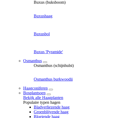
Buxus (buksboom)
Buxushaag
Buxusbol
Buxus 'Pyramide'
Osmanthus
Osmanthus (schijnhulst)
Osmanthus burkwoodii
Haagconiferen
Bosplantsoen
Bekijk alle Haagplanten
Populaire typen hagen
Bladverliezende haag
Groenblijvende haag
Bloeiende haag