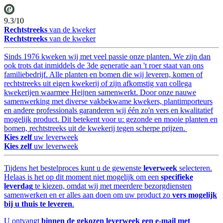
9.3/10
Rechtstreeks
van de kweker
Rechtstreeks
van de kweker
Sinds 1976 kweken wij met veel passie onze planten. We zijn dan
ook trots dat inmiddels de 3de generatie aan 't roer staat van ons
familiebedrijf. Alle planten en bomen die wij leveren, komen of
rechtstreeks uit eigen kwekerij of zijn afkomstig van collega
kwekerijen waarmee Heijnen samenwerkt. Door onze nauwe
samenwerking met diverse vakbekwame kwekers, plantimporteurs
en andere professionals garanderen wij één zo'n vers en kwalitatief
mogelijk product. Dit betekent voor u: gezonde en mooie planten en
bomen, rechtstreeks uit de kwekerij tegen scherpe prijzen.
Kies zelf
uw leverweek
Kies zelf
uw leverweek
Tijdens het bestelproces kunt u de gewenste
leverweek
selecteren.
Helaas is het op dit moment niet mogelijk om een
specifieke
leverdag
te kiezen, omdat wij met meerdere bezorgdiensten
samenwerken en er alles aan doen om uw product zo
vers mogelijk
bij u thuis te leveren
.
U ontvangt
binnen de gekozen leverweek een e-mail met