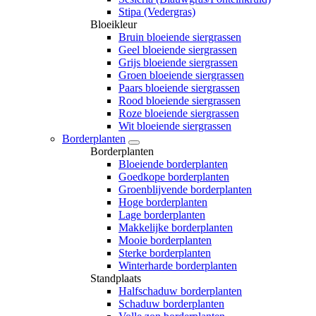
Stipa (Vedergras)
Bloeikleur
Bruin bloeiende siergrassen
Geel bloeiende siergrassen
Grijs bloeiende siergrassen
Groen bloeiende siergrassen
Paars bloeiende siergrassen
Rood bloeiende siergrassen
Roze bloeiende siergrassen
Wit bloeiende siergrassen
Borderplanten
Borderplanten
Bloeiende borderplanten
Goedkope borderplanten
Groenblijvende borderplanten
Hoge borderplanten
Lage borderplanten
Makkelijke borderplanten
Mooie borderplanten
Sterke borderplanten
Winterharde borderplanten
Standplaats
Halfschaduw borderplanten
Schaduw borderplanten