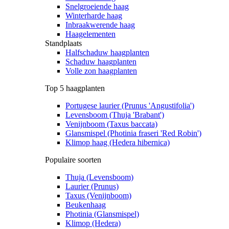
Snelgroeiende haag
Winterharde haag
Inbraakwerende haag
Haagelementen
Standplaats
Halfschaduw haagplanten
Schaduw haagplanten
Volle zon haagplanten
Top 5 haagplanten
Portugese laurier (Prunus 'Angustifolia')
Levensboom (Thuja 'Brabant')
Venijnboom (Taxus baccata)
Glansmispel (Photinia fraseri 'Red Robin')
Klimop haag (Hedera hibernica)
Populaire soorten
Thuja (Levensboom)
Laurier (Prunus)
Taxus (Venijnboom)
Beukenhaag
Photinia (Glansmispel)
Klimop (Hedera)