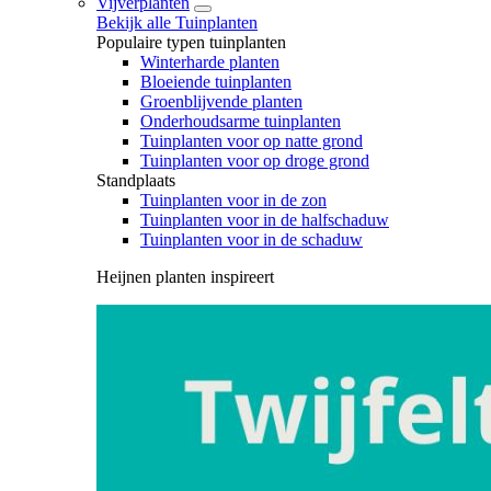
Vijverplanten
Bekijk alle Tuinplanten
Populaire typen tuinplanten
Winterharde planten
Bloeiende tuinplanten
Groenblijvende planten
Onderhoudsarme tuinplanten
Tuinplanten voor op natte grond
Tuinplanten voor op droge grond
Standplaats
Tuinplanten voor in de zon
Tuinplanten voor in de halfschaduw
Tuinplanten voor in de schaduw
Heijnen planten inspireert