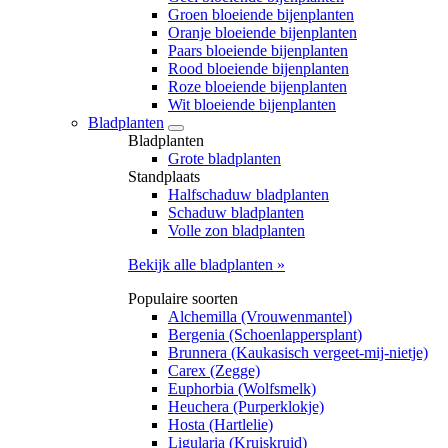
Groen bloeiende bijenplanten
Oranje bloeiende bijenplanten
Paars bloeiende bijenplanten
Rood bloeiende bijenplanten
Roze bloeiende bijenplanten
Wit bloeiende bijenplanten
Bladplanten
Bladplanten
Grote bladplanten
Standplaats
Halfschaduw bladplanten
Schaduw bladplanten
Volle zon bladplanten
Bekijk alle bladplanten »
Populaire soorten
Alchemilla (Vrouwenmantel)
Bergenia (Schoenlappersplant)
Brunnera (Kaukasisch vergeet-mij-nietje)
Carex (Zegge)
Euphorbia (Wolfsmelk)
Heuchera (Purperklokje)
Hosta (Hartlelie)
Ligularia (Kruiskruid)