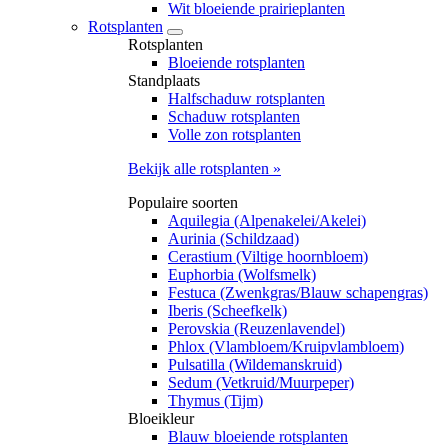
Wit bloeiende prairieplanten
Rotsplanten
Rotsplanten
Bloeiende rotsplanten
Standplaats
Halfschaduw rotsplanten
Schaduw rotsplanten
Volle zon rotsplanten
Bekijk alle rotsplanten »
Populaire soorten
Aquilegia (Alpenakelei/Akelei)
Aurinia (Schildzaad)
Cerastium (Viltige hoornbloem)
Euphorbia (Wolfsmelk)
Festuca (Zwenkgras/Blauw schapengras)
Iberis (Scheefkelk)
Perovskia (Reuzenlavendel)
Phlox (Vlambloem/Kruipvlambloem)
Pulsatilla (Wildemanskruid)
Sedum (Vetkruid/Muurpeper)
Thymus (Tijm)
Bloeikleur
Blauw bloeiende rotsplanten