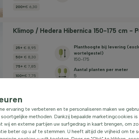
200+
€ 6,30
Klimop / Hedera Hibernica 150-175 cm - 
Planthoogte bij levering (excl
25+
€ 8,95
wortelgestel)
50+
€ 8,30
150-175
75+
€ 7,85
Aantal planten per meter
5
100+
€ 7,75
euren
Klimop / Hedera Hibernica 175-200 cm - 
ne ervaring te verbeteren en te personaliseren maken we gebru
 soortgelijke methoden. Dankzij bepaalde marketingcookies is
Planthoogte bij levering (excl
25+
€ 11,60
t wij en externe partijen uw surfgedrag in kaart brengen, om z
wortelgestel)
e beter op u af te stemmen. U heeft altijd de vrijheid om te 
50+
€ 11,00
175-200
orieën cookies u wilt toelaten. Door op "Oké" te klikken, acc