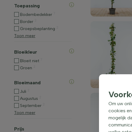
Toepassing
7
Bodembedekker
2
Border
2
Groepsbeplanting
Toon meer
Bloeikleur
7
Bloeit niet
2
Groen
Bloeimaand
2
Juli
Voork
2
Augustus
Om uw onli
2
September
cookies en
Toon meer
mogelijk da
communicati
Prijs
welke categ