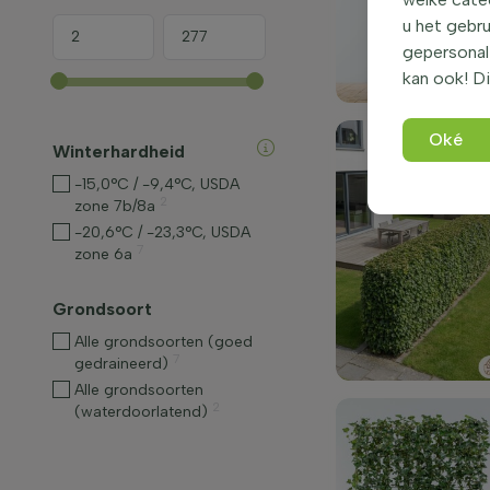
u het gebru
gepersonali
kan ook! Di
Oké
Winterhardheid
-15,0°C / -9,4°C, USDA
2
zone 7b/8a
-20,6°C / -23,3°C, USDA
7
zone 6a
Grondsoort
Alle grondsoorten (goed
7
gedraineerd)
Alle grondsoorten
2
(waterdoorlatend)