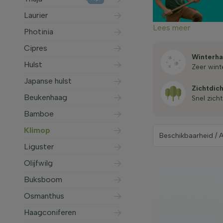
Laurier
Lees meer
Photinia
Cipres
Winterha
Hulst
zeer win
Japanse hulst
Zicht­dic
Beukenhaag
snel zich
Bamboe
Klimop
Liguster
Olijfwilg
Buksboom
Osmanthus
Haagconiferen