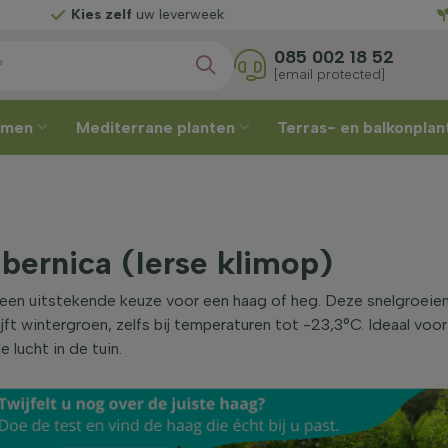
es zelf
uw leverweek
Grati
085 002 18 52
[email protected]
omen
Mediterrane planten
Terras- en balkonpla
bernica (Ierse klimop)
 een uitstekende keuze voor een haag of heg. Deze snelgroeie
ijft wintergroen, zelfs bij temperaturen tot -23,3°C. Ideaal voo
e lucht in de tuin.