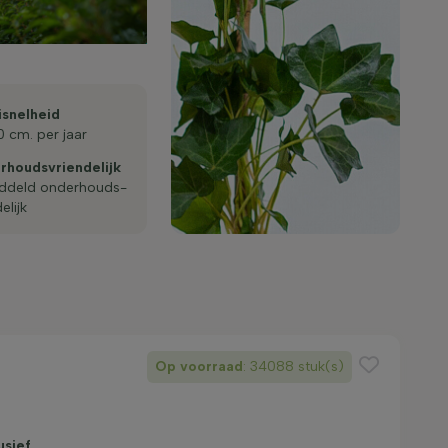
­snelheid
0 cm. per jaar
houds­vriendelijk
elijk
Op voorraad
: 34088 stuk(s)
usief