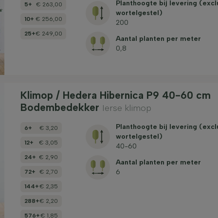
Planthoogte bij levering (excl
5+
€ 263,00
wortelgestel)
10+
€ 256,00
200
25+
€ 249,00
Aantal planten per meter
0,8
Klimop / Hedera Hibernica P9 40-60 cm
Bodembedekker
Ierse klimop
Planthoogte bij levering (excl
6+
€ 3,20
wortelgestel)
12+
€ 3,05
40-60
24+
€ 2,90
Aantal planten per meter
6
72+
€ 2,70
144+
€ 2,35
288+
€ 2,20
576+
€ 1,85