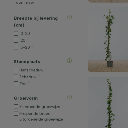
Toon meer
Breedte bij levering
(cm)
1
10-20
2
120
4
15-20
Standplaats
9
Halfschaduw
9
Schaduw
9
Zon
Groeivorm
1
Klimmende groeiwijze
Kruipende breed-
1
uitgroeiende groeiwijze