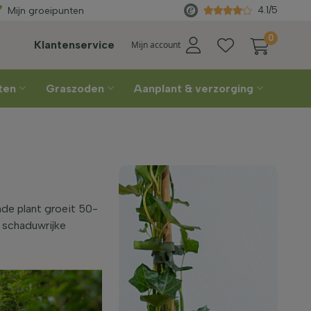
s geleverd
vanaf €450
4.1/5
Mijn groeipunten
0
Klantenservice
Mijn account
nten
Graszoden
Aanplant & verzorging
nde plant groeit 50-
r schaduwrijke