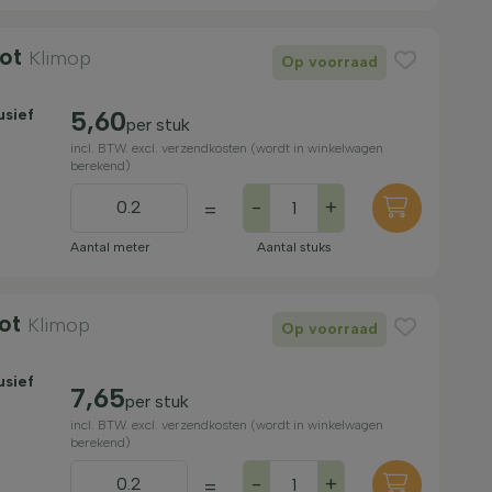
Pot
Klimop
Op voorraad
usief
5,60
per stuk
incl. BTW. excl. verzendkosten (wordt in winkelwagen
berekend)
-
+
=
Aantal meter
Aantal stuks
Pot
Klimop
Op voorraad
usief
7,65
per stuk
incl. BTW. excl. verzendkosten (wordt in winkelwagen
berekend)
-
+
=