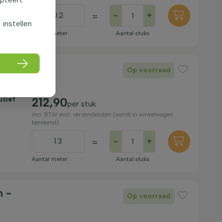
-
+
=
f instellen
Aantal meter
Aantal stuks
 -
Op voorraad
usief
212,90
per stuk
incl. BTW. excl. verzendkosten (wordt in winkelwagen
berekend)
-
+
=
Aantal meter
Aantal stuks
m -
Op voorraad