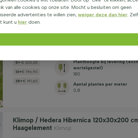
Aantal planten per meter
ik van alle cookies op onze site. Mocht u besluiten om geen
5
seerde advertenties te willen zien,
weiger deze dan hier
. Zel
t kunt u
hier
doen.
Klimop / Hedera Hibernica 120x30x180 cm
Haagelement
Klimop
Planthoogte bij levering (excl
5+
€ 202,25
wortelgestel)
10+
€ 196,90
180
25+
€ 191,60
Aantal planten per meter
0,8
Klimop / Hedera Hibernica 120x30x200 c
Haagelement
Klimop