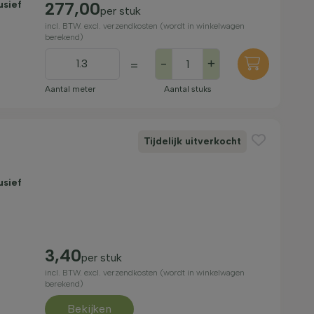
usief
277,00
per stuk
incl. BTW. excl. verzendkosten (wordt in winkelwagen
berekend)
-
+
=
Aantal meter
Aantal stuks
Tijdelijk uitverkocht
usief
3,40
per stuk
incl. BTW. excl. verzendkosten (wordt in winkelwagen
berekend)
Bekijken