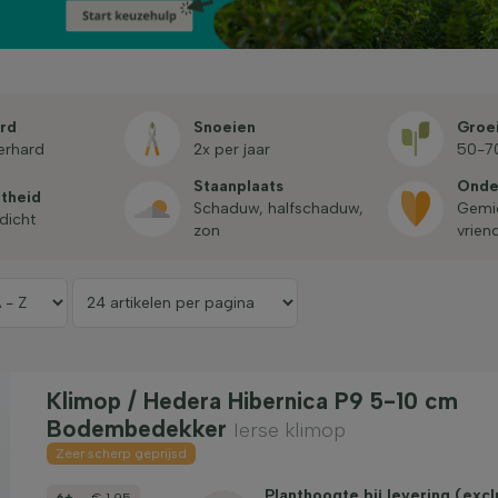
rd
Snoeien
Groei
terhard
2x per jaar
50-7
Staan­plaats
Onder
htheid
schaduw, halfschaduw,
gemiddeld onderhouds­
tdicht
zon
vriend
Klimop / Hedera Hibernica P9 5-10 cm
Bodembedekker
Ierse klimop
Zeer scherp geprijsd
Planthoogte bij levering (excl
6+
€ 1,95