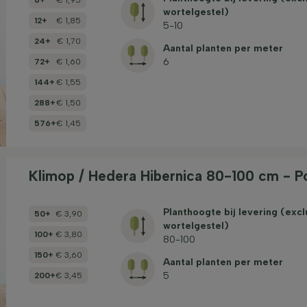
wortelgestel)
12+
€ 1,85
5-10
24+
€ 1,70
Aantal planten per meter
6
72+
€ 1,60
144+
€ 1,55
288+
€ 1,50
576+
€ 1,45
Klimop / Hedera Hibernica 80-100 cm - 
Planthoogte bij levering (excl
50+
€ 3,90
wortelgestel)
100+
€ 3,80
80-100
150+
€ 3,60
Aantal planten per meter
5
200+
€ 3,45