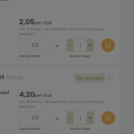
2,05
per stuk
incl. BTW. excl. verzendkosten (wordt in winkelwagen
berekend)
-
+
=
Aantal meter
Aantal stuks
Pot
Klimop
Op voorraad
usief
4,20
per stuk
incl. BTW. excl. verzendkosten (wordt in winkelwagen
berekend)
-
+
=
Aantal meter
Aantal stuks