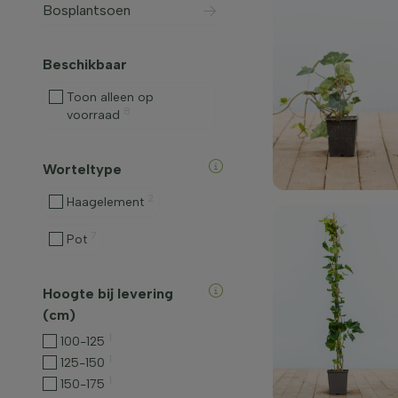
Bosplantsoen
Beschikbaar
Toon alleen op
8
voorraad
Worteltype
2
Haagelement
7
Pot
Hoogte bij levering
(cm)
1
100-125
1
125-150
1
150-175