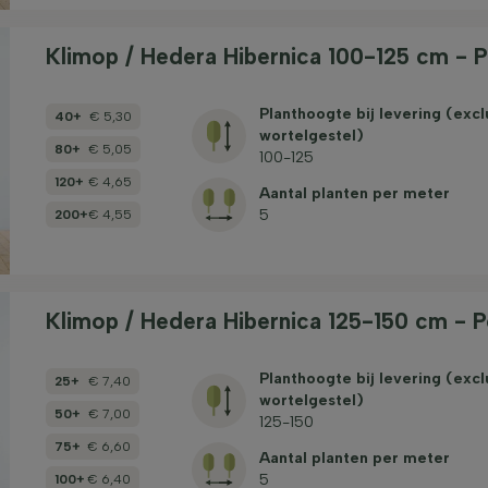
Klimop / Hedera Hibernica 100-125 cm - 
Planthoogte bij levering (excl
40+
€ 5,30
wortelgestel)
80+
€ 5,05
100-125
120+
€ 4,65
Aantal planten per meter
5
200+
€ 4,55
Klimop / Hedera Hibernica 125-150 cm - 
Planthoogte bij levering (excl
25+
€ 7,40
wortelgestel)
50+
€ 7,00
125-150
75+
€ 6,60
Aantal planten per meter
5
100+
€ 6,40