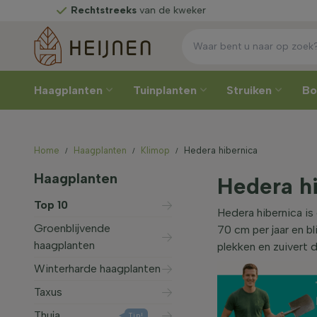
Rechtstreeks
van de kweker
Ki
Haagplanten
Tuinplanten
Struiken
B
Home
Haagplanten
Klimop
Hedera hibernica
Haagplanten
Hedera hi
Top 10
Hedera hibernica is
Groenblijvende
70 cm per jaar en bl
haagplanten
plekken en zuivert d
Winterharde haagplanten
Taxus
Thuja
Tip!