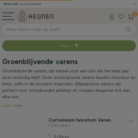
elf
uw leverweek
Gratis 
0
Filters
Sorteer op
Groenblijvende varens
Beschikbaar
Groenblijvende varens zijn ideaal voor een tuin die het hele jaar
door levendig blijft. Deze wintergroene varens bieden structuur en
kleur, zelfs in de koudere maanden. Altijdgroene varens zijn
Volwassen hoogte (cm)
perfect voor schaduwrijke plekken en voegen elegantie toe aan
elke tuin.
Lees meer
Geslacht
Cyrtomium falcatum Varen
IJzervaren
Standplaats
5-10cm