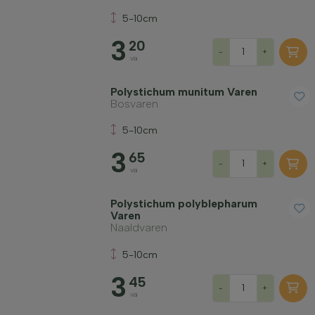
Filter toepassen
5-10cm
3
20
-
+
va
Polystichum munitum Varen
Bosvaren
5-10cm
3
65
-
+
va
Polystichum polyblepharum
Varen
Naaldvaren
5-10cm
3
45
-
+
va