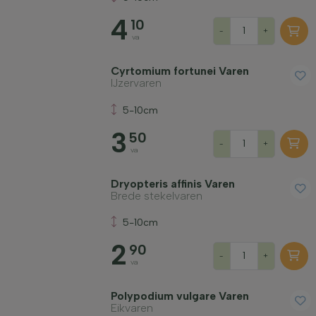
Groeivorm
4
10
-
+
va
Toepassing
Cyrtomium fortunei Varen
IJzervaren
Prijs
5-10cm
3
50
-
+
va
Dryopteris affinis Varen
Brede stekelvaren
Winterhardheid
5-10cm
2
90
Vruchtdragend
-
+
va
Grondsoort
Polypodium vulgare Varen
Eikvaren