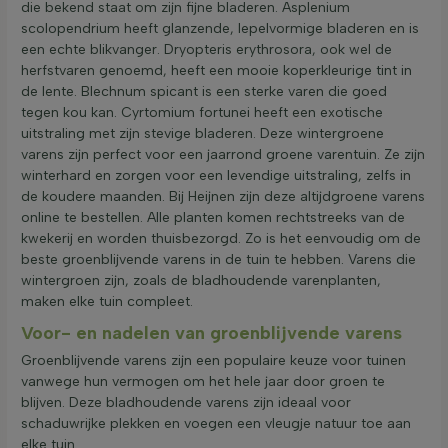
die bekend staat om zijn fijne bladeren. Asplenium
scolopendrium heeft glanzende, lepelvormige bladeren en is
een echte blikvanger. Dryopteris erythrosora, ook wel de
herfstvaren genoemd, heeft een mooie koperkleurige tint in
de lente. Blechnum spicant is een sterke varen die goed
tegen kou kan. Cyrtomium fortunei heeft een exotische
uitstraling met zijn stevige bladeren. Deze wintergroene
varens zijn perfect voor een jaarrond groene varentuin. Ze zijn
winterhard en zorgen voor een levendige uitstraling, zelfs in
de koudere maanden. Bij Heijnen zijn deze altijdgroene varens
online te bestellen. Alle planten komen rechtstreeks van de
kwekerij en worden thuisbezorgd. Zo is het eenvoudig om de
beste groenblijvende varens in de tuin te hebben. Varens die
wintergroen zijn, zoals de bladhoudende varenplanten,
maken elke tuin compleet.
Voor- en nadelen van groenblijvende varens
Groenblijvende varens zijn een populaire keuze voor tuinen
vanwege hun vermogen om het hele jaar door groen te
blijven. Deze bladhoudende varens zijn ideaal voor
schaduwrijke plekken en voegen een vleugje natuur toe aan
elke tuin.