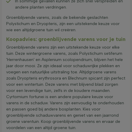
In sommige gevallen kunnen ze zich snel verspreiden en
andere planten verdringen.
Groenblijvende varens, zoals de bekende geslachten
Polystichum en Dryopteris, zijn een uitstekende keuze voor
wie een altijdgroene tuin wil creëren.
Koopadvies: groenblijvende varens voor je tuin
Groenblijvende varens zijn een uitstekende keuze voor elke
tuin. Deze wintergroene varens, zoals Polystichum setiferum
'Herrenhausen' en Asplenium scolopendrium, blijven het hele
jaar door mooi. Ze zijn ideaal voor schaduwrijke plekken en
voegen een natuurlijke uitstraling toe. Altijdgroene varens
zoals Dryopteris erythrosora en Blechnum spicant zijn perfect
voor een wintertuin. Deze varens met blijvend blad zorgen
voor een levendige tuin, zelfs in de koudere maanden.
Cyrtomium fortunei is een andere populaire keuze voor
varens in de schaduw. Varens zijn eenvoudig te onderhouden
en passen goed bij andere bosplanten. Kies voor
groenblijvende schaduwvarens en geniet van een jaarrond
groene varentuin. Koop groenblijvende varens en ervaar de
voordelen van een altijd groene tuin.