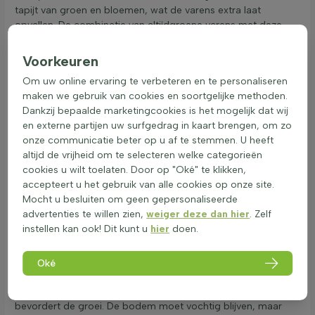
tapijt van groen en bloemen, wat de varens extra laat
opvallen. De combinatie van altijdgroene varens met deze
planten zorgt voor een levendige en gevarieerde tuin, zelfs in
de winter. Varens die wintergroen zijn, bieden structuur en
Voorkeuren
blijven aantrekkelijk, ook als andere planten hun bladeren
Om uw online ervaring te verbeteren en te personaliseren
verliezen. Zo blijft de tuin het hele jaar door interessant en
maken we gebruik van cookies en soortgelijke methoden.
mooi.
Dankzij bepaalde marketingcookies is het mogelijk dat wij
Beste bodem en standplaats voor
en externe partijen uw surfgedrag in kaart brengen, om zo
groenblijvende varens
onze communicatie beter op u af te stemmen. U heeft
Groenblijvende varens, ook wel wintergroene varens of
altijd de vrijheid om te selecteren welke categorieën
altijdgroene varens genoemd, gedijen het beste in
cookies u wilt toelaten. Door op "Oké" te klikken,
halfschaduw. Direct zonlicht kan de bladeren beschadigen,
accepteert u het gebruik van alle cookies op onze site.
terwijl te veel schaduw de groei kan belemmeren. Beschutting
Mocht u besluiten om geen gepersonaliseerde
tegen harde wind is belangrijk, omdat varens gevoelig zijn
advertenties te willen zien,
weiger deze dan hier
. Zelf
voor uitdroging. Een windscherm of strategische plaatsing
instellen kan ook! Dit kunt u
hier
doen.
kan helpen om de windgevoeligheid te verminderen.
De ideale bodem voor groenblijvende varens is humusrijk en
Oké
goed doorlatend. Een licht zure tot neutrale pH-waarde is het
beste. Regelmatig bemesten met organische meststoffen
bevordert de groei. De bodem moet vochtig blijven, maar