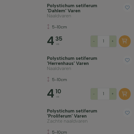
Polystichum setiferum
'Dahlem' Varen
Naaldvaren
5-10cm
4
35
-
+
va
Polystichum setiferum
'Herrenhaus' Varen
Naaldvaren
5-10cm
4
10
-
+
va
Polystichum setiferum
'Proliferum' Varen
Zachte naaldvaren
5-10cm