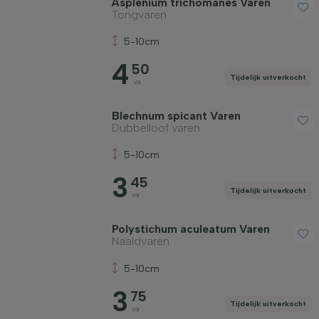
Asplenium trichomanes Varen
Tongvaren
5-10cm
4
50
Tijdelijk uitverkocht
va
Blechnum spicant Varen
Dubbelloof varen
5-10cm
3
45
Tijdelijk uitverkocht
va
Polystichum aculeatum Varen
Naaldvaren
5-10cm
3
75
Tijdelijk uitverkocht
va