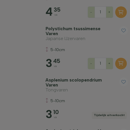
4
35
-
+
va
Polystichum tsussimense
Varen
Japanse IJzervaren
5-10cm
3
45
-
+
va
Asplenium scolopendrium
Varen
Tongvaren
5-10cm
3
10
Tijdelijk uitverkocht
va