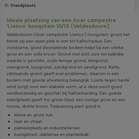
Standplaats
Ideale plaatsing van een Acer campestre
'Lienco' hoogstam 10/12 (Veldesdoorn)
Veldesdoorn (Acer campestre 'Lienco') hoogstam groeit het
beste op een open plek in zon tot halfschaduw. Een
voedzame, goed doorlatende bodem helpt bij een sterke
groei en een volle kroon. Grond met licht zure tot kalkrijke
waarde is geschikt, zoals lemige grond, kleigrond,
veengrond, lössgrond, zandgrond en zavelgrond. Natte,
stilstaande grond geeft snel problemen, daarom is een
bodem met goede afwatering belangrijk. Luwte tegen harde
wind zorgt voor een stabiele vorm, al is deze soort goed
windbestendig en geschikt bij halfverharding. Een goede
standplaats geeft fris groen blad, een rustige groei en een
mooie, dichte kroon. Toepassing past goed in:
kleine en grote tuin
laan en straat
parkeerplaats en industrieterrein
kustgebied, dakterras en plantenbak