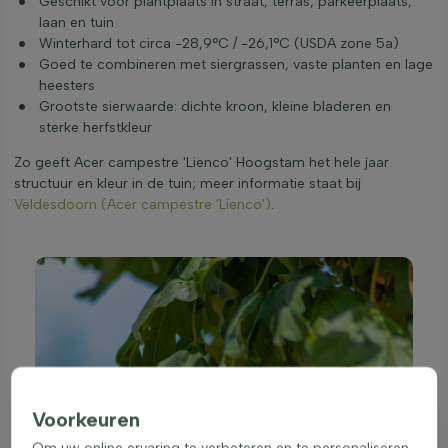
Geschikt voor plantplaats in straat, terras, parkeerplaats,
laan en tuin
Winterhard tot circa -28,9°C / -26,1°C (USDA zone 5a)
Goed te combineren met siergrassen, vaste planten en lage
heesters
Grootste sierwaarde: dichte kroon, kleine bladeren en
sterke herfstkleur
Zo geeft Acer campestre 'Lienco' Hoogstam het hele jaar
structuur en kleur in de tuin; meer informatie staat bij
Veldesdoorn (Acer campestre 'Lienco')
.
Voorkeuren
Om uw online ervaring te verbeteren en te personaliseren