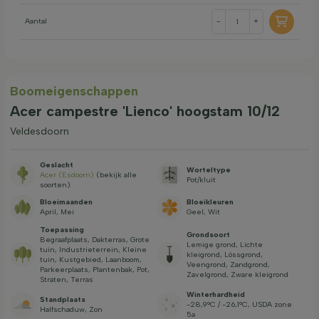
Aantal
-
+
Boom­eigen­schappen
Acer campestre 'Lienco' hoogstam 10/12
Veldesdoorn
Geslacht
Worteltype
Acer (Esdoorn)
(bekijk alle
Pot/kluit
soorten)
Bloeimaanden
Bloeikleuren
April, Mei
Geel, Wit
Toepassing
Grondsoort
Begraafplaats, Dakterras, Grote
Lemige grond, Lichte
tuin, Industrieterrein, Kleine
kleigrond, Lössgrond,
tuin, Kustgebied, Laanboom,
Veengrond, Zandgrond,
Parkeerplaats, Plantenbak, Pot,
Zavelgrond, Zware kleigrond
Straten, Terras
Winterhardheid
Standplaats
-28,9°C / -26,1°C, USDA zone
Halfschaduw, Zon
5a