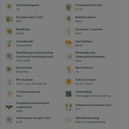
Vruchtdragend
Stamomtrek (cm)
Ja
10-12
Stamhoogte (cm)
Bladhoudend
180
Nee
Bladkleur
Doornen / stekels
Groen
Nee
Groeikracht
Herfstkleur
Gemiddeld
Geel
Planthoogte bij levering
Klimaatboom
(exclusief wortelgestel)
(klimaatbestendig)
350-400
Nee
Kroonvorm
Nectarbron
Eivormig
Ja
PH-waarde
Schors / bast
Licht zuur tot kalkrijk
Bruin, Grijs
Toekomstboom
Verharding
Nee
Verdraagt halfverharding
Vogelbescherming en
Volwassen breedte (m)
vogelvoer
4-6
Nee
Volwassen hoogte (m)
Windbestendig
6-10
Goed windbestendig