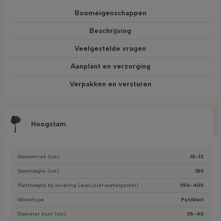
Boom­eigen­schappen
Beschrijving
Veelgestelde vragen
Aanplant en verzorging
Verpakken en versturen
Hoogstam
Stamomtrek (cm)
10-12
Stamhoogte (cm)
180
Planthoogte bij levering (exclusief wortelgestel)
350-400
Worteltype
Pot/kluit
Diameter kluit (cm)
35-40