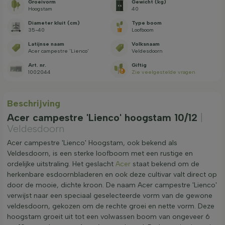
Groeivorm
Gewicht (kg)
Hoogstam
40
Diameter kluit (cm)
Type boom
35-40
Loofboom
Latijnse naam
Volksnaam
Acer campestre 'Lienco'
Veldesdoorn
Art. nr.
Giftig
1002044
Zie veelgestelde vragen
Beschrijving
Acer campestre 'Lienco' hoogstam 10/12
|
Veldesdoorn
Acer campestre 'Lienco' Hoogstam, ook bekend als
Veldesdoorn, is een sterke loofboom met een rustige en
ordelijke uitstraling. Het geslacht
Acer
staat bekend om de
herkenbare esdoornbladeren en ook deze cultivar valt direct op
door de mooie, dichte kroon. De naam Acer campestre 'Lienco'
verwijst naar een speciaal geselecteerde vorm van de gewone
veldesdoorn, gekozen om de rechte groei en nette vorm. Deze
hoogstam groeit uit tot een volwassen boom van ongeveer 6