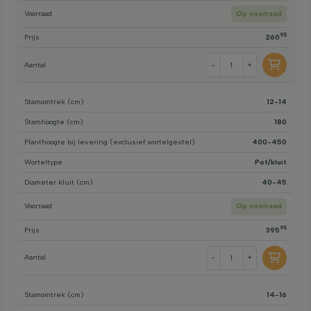
Voorraad
Op voorraad
95
Prijs
260
Aantal
-
+
Stamomtrek (cm)
12-14
Stamhoogte (cm)
180
Planthoogte bij levering (exclusief wortelgestel)
400-450
Worteltype
Pot/kluit
Diameter kluit (cm)
40-45
Voorraad
Op voorraad
95
Prijs
395
Aantal
-
+
Stamomtrek (cm)
14-16