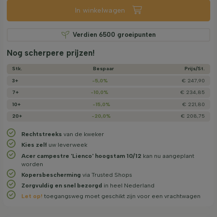
In winkelwagen
Verdien
6500
groeipunten
Nog scherpere prijzen!
Stk.
Bespaar
Prijs/­St.
3+
-5,0%
€ 247,90
7+
-10,0%
€ 234,85
10+
-15,0%
€ 221,80
20+
-20,0%
€ 208,75
Rechtstreeks
van de kweker
Kies zelf
uw leverweek
Acer campestre 'Lienco' hoogstam 10/12
kan nu aangeplant
worden
Kopersbescherming
via Trusted Shops
Zorgvuldig en snel bezorgd
in heel Nederland
Let op!
toegangsweg moet geschikt zijn voor een vrachtwagen