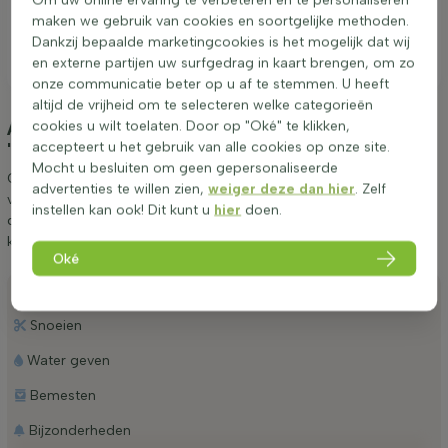
maken we gebruik van cookies en soortgelijke methoden.
Dankzij bepaalde marketingcookies is het mogelijk dat wij
en externe partijen uw surfgedrag in kaart brengen, om zo
onze communicatie beter op u af te stemmen. U heeft
altijd de vrijheid om te selecteren welke categorieën
Aanplanten & verzorging Acer campestre
cookies u wilt toelaten. Door op "Oké" te klikken,
accepteert u het gebruik van alle cookies op onze site.
'Lienco' hoogstam 10/12
(Veldesdoorn)
Mocht u besluiten om geen gepersonaliseerde
Graag geven wij een aantal tips betreffende het aanplanten en
advertenties te willen zien,
weiger deze dan hier
. Zelf
verzorgen van Acer campestre 'Lienco' hoogstam 10/12. Door
instellen kan ook! Dit kunt u
hier
doen.
deze tips op te volgen weet u zeker dat u lang van Veldesdoorn
kunt genieten.
Oké
Aanplanten
Snoeien
Water geven
Bemesten
Bijzonderheden