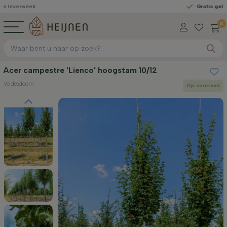
ek
Gratis geleverd
vanaf
0
Acer campestre 'Lienco' hoogstam 10/12
Veldesdoorn
Op voorraad