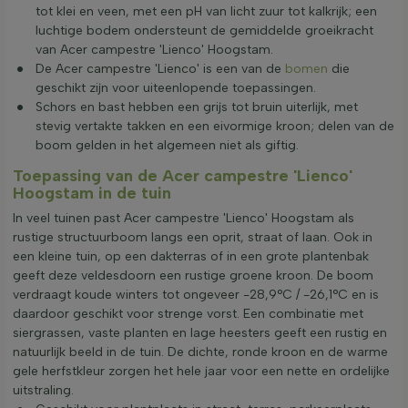
tot klei en veen, met een pH van licht zuur tot kalkrijk; een
luchtige bodem ondersteunt de gemiddelde groeikracht
van Acer campestre 'Lienco' Hoogstam.
De Acer campestre 'Lienco' is een van de
bomen
die
geschikt zijn voor uiteenlopende toepassingen.
Schors en bast hebben een grijs tot bruin uiterlijk, met
stevig vertakte takken en een eivormige kroon; delen van de
boom gelden in het algemeen niet als giftig.
Toepassing van de Acer campestre 'Lienco'
Hoogstam in de tuin
In veel tuinen past Acer campestre 'Lienco' Hoogstam als
rustige structuurboom langs een oprit, straat of laan. Ook in
een kleine tuin, op een dakterras of in een grote plantenbak
geeft deze veldesdoorn een rustige groene kroon. De boom
verdraagt koude winters tot ongeveer -28,9°C / -26,1°C en is
daardoor geschikt voor strenge vorst. Een combinatie met
siergrassen, vaste planten en lage heesters geeft een rustig en
natuurlijk beeld in de tuin. De dichte, ronde kroon en de warme
gele herfstkleur zorgen het hele jaar voor een nette en ordelijke
uitstraling.