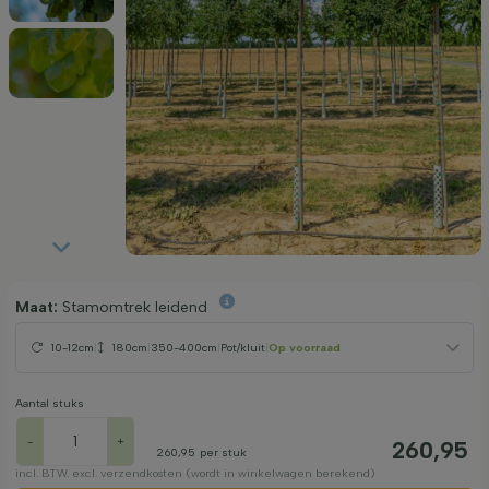
Maat:
Stamomtrek leidend
10-12cm
|
180cm
|
350-400cm
|
Pot/kluit
|
Op voorraad
Aantal stuks
-
+
260,95
260,95
per stuk
incl. BTW. excl. verzendkosten (wordt in winkelwagen berekend)