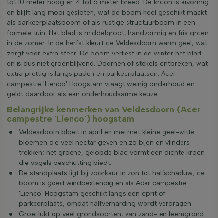
tot 10 meter hoog en 4 tot 6 meter breed. De kroon is eivormig
en blijft lang mooi gesloten, wat de boom heel geschikt maakt
als parkeerplaatsboom of als rustige structuurboom in een
formele tuin. Het blad is middelgroot, handvormig en fris groen
in de zomer. In de herfst kleurt de Veldesdoorn warm geel, wat
zorgt voor extra sfeer. De boom verliest in de winter het blad
en is dus niet groenblijvend. Doornen of stekels ontbreken, wat
extra prettig is langs paden en parkeerplaatsen. Acer
campestre 'Lienco' Hoogstam vraagt weinig onderhoud en
geldt daardoor als een onderhoudsarme keuze.
Belangrijke kenmerken van Veldesdoorn (Acer
campestre 'Lienco') hoogstam
Veldesdoorn bloeit in april en mei met kleine geel-witte
bloemen die veel nectar geven en zo bijen en vlinders
trekken; het groene, gelobde blad vormt een dichte kroon
die vogels beschutting biedt.
De standplaats ligt bij voorkeur in zon tot halfschaduw; de
boom is goed windbestendig en als Acer campestre
'Lienco' Hoogstam geschikt langs een oprit of
parkeerplaats, omdat halfverharding wordt verdragen.
Groei lukt op veel grondsoorten, van zand- en leemgrond