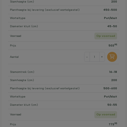
Stamhoogte (cm)
200
Planthoogte bij levering (exclusief wortelgestel)
450-500
Worteltype
Pot/kluit
Diameter kluit (cm)
45-50
Voorraad
Op voorraad
95
Prijs
503
Aantal
-
+
Stamomtrek (cm)
16-18
Stamhoogte (cm)
200
Planthoogte bij levering (exclusief wortelgestel)
500-600
Worteltype
Pot/kluit
Diameter kluit (cm)
50-55
Voorraad
Op voorraad
95
Prijs
773