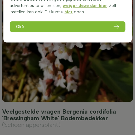
advertenties te willen zien,
weiger deze dan hier
. Zelf
instellen kan ook! Dit kunt u
hier
doen.
Oké
Veelgestelde vragen Bergenia cordifolia
'Bressingham White' Bodembedekker
(Schoenlappersplant)