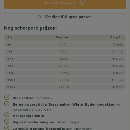
In winkelwagen
Verdien
100
groeipunten
Nog scherpere prijzen!
Stk.
Bespaar
Prijs/­St.
6+
-3,2%
€ 4,60
12+
-7,4%
€ 4,40
24+
-11,6%
€ 4,20
72+
-14,7%
€ 4,05
144+
-17,9%
€ 3,90
288+
-20,0%
€ 3,80
576+
-22,1%
€ 3,70
Kies zelf
uw leverweek
Bergenia cordifolia 'Bressingham White' Bodembedekker
kan
nu aangeplant worden
Aangroeigarantie
Kopersbescherming
via Trusted Shops
Zorgvuldig en snel bezorgd
in heel Nederland