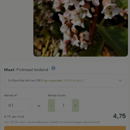
Maat:
Potmaat leidend
5-10cm
|
Pot 9x9 cm (P9)
|
Op voorraad
: 10021 stuk(s)
Aantal m²
Aantal stuks
=
-
+
4,75
4,75
per stuk
incl. BTW. excl. verzendkosten (wordt in winkelwagen berekend)