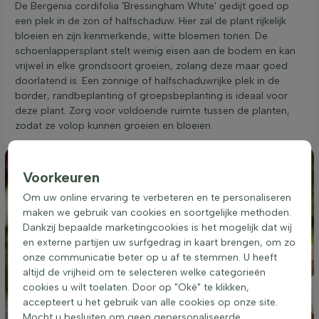
De Bergenia cordifolia 'Bressingham White' gedijt goed op
een plek in de zon of halfschaduw. Hier zal de plant rijkelijk
bloeien en zijn kenmerkende, witte bloemen tonen. De
schoenlappersplant stelt weinig eisen aan de bodem en kan
vrijwel in elke grondsoort groeien, zolang deze maar goed
doorlatend is. Een zonnige of halfschaduwrijke plek in de
border, randbeplanting of groepsbeplanting is ideaal voor
deze plant. Zorg voor voldoende ruimte tussen de planten,
zodat ze volop kunnen groeien en bloeien.
Voorkeuren
Om uw online ervaring te verbeteren en te personaliseren
maken we gebruik van cookies en soortgelijke methoden.
Dankzij bepaalde marketingcookies is het mogelijk dat wij
en externe partijen uw surfgedrag in kaart brengen, om zo
onze communicatie beter op u af te stemmen. U heeft
altijd de vrijheid om te selecteren welke categorieën
cookies u wilt toelaten. Door op "Oké" te klikken,
accepteert u het gebruik van alle cookies op onze site.
Mocht u besluiten om geen gepersonaliseerde