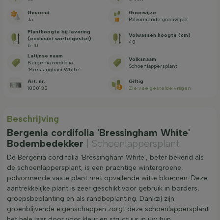
Geurend
Groeiwijze
Ja
Polvormende groeiwijze
Planthoogte bij levering
Volwassen hoogte (cm)
(exclusief wortelgestel)
40
5-10
Latijnse naam
Volksnaam
Bergenia cordifolia
Schoenlappersplant
'Bressingham White'
Art. nr.
Giftig
1000132
Zie veelgestelde vragen
Beschrijving
Bergenia cordifolia 'Bressingham White'
Bodembedekker
| Schoenlappersplant
De Bergenia cordifolia 'Bressingham White', beter bekend als
de schoenlappersplant, is een prachtige wintergroene,
polvormende vaste plant met opvallende witte bloemen. Deze
aantrekkelijke plant is zeer geschikt voor gebruik in borders,
groepsbeplanting en als randbeplanting. Dankzij zijn
groenblijvende eigenschappen zorgt deze schoenlappersplant
het hele jaar door voor kleur en structuur in uw tuin.