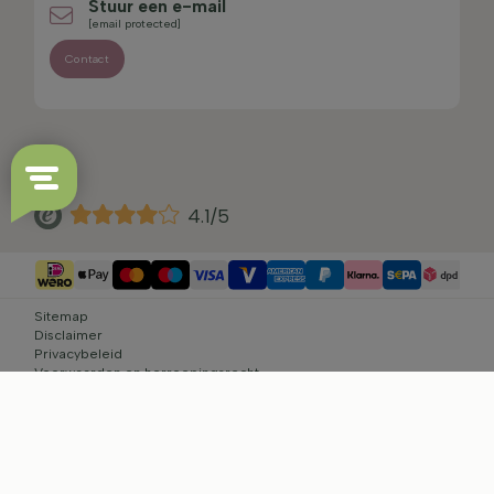
Stuur een e-mail
[email protected]
Contact
4.1/5
Sitemap
Disclaimer
Privacybeleid
Voorwaarden en herroepingsrecht
Cookie-instellingen