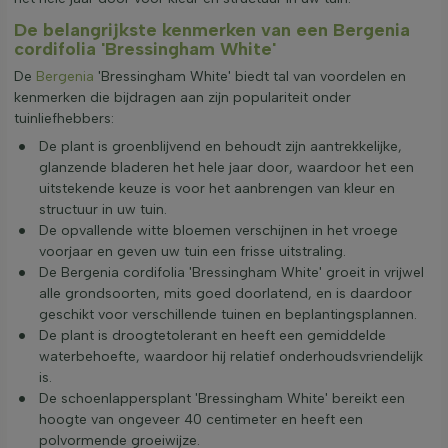
De belangrijkste kenmerken van een Bergenia
cordifolia 'Bressingham White'
De
Bergenia
'Bressingham White' biedt tal van voordelen en
kenmerken die bijdragen aan zijn populariteit onder
tuinliefhebbers:
De plant is groenblijvend en behoudt zijn aantrekkelijke,
glanzende bladeren het hele jaar door, waardoor het een
uitstekende keuze is voor het aanbrengen van kleur en
structuur in uw tuin.
De opvallende witte bloemen verschijnen in het vroege
voorjaar en geven uw tuin een frisse uitstraling.
De Bergenia cordifolia 'Bressingham White' groeit in vrijwel
alle grondsoorten, mits goed doorlatend, en is daardoor
geschikt voor verschillende tuinen en beplantingsplannen.
De plant is droogtetolerant en heeft een gemiddelde
waterbehoefte, waardoor hij relatief onderhoudsvriendelijk
is.
De schoenlappersplant 'Bressingham White' bereikt een
hoogte van ongeveer 40 centimeter en heeft een
polvormende groeiwijze.