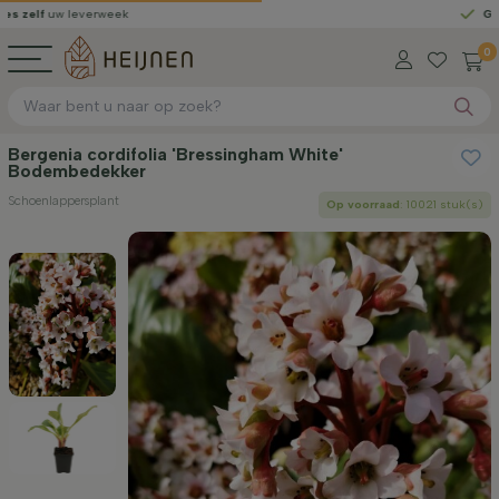
w leverweek
Gratis gele
0
Bergenia cordifolia 'Bressingham White'
Bodembedekker
Schoenlappersplant
Op voorraad
: 10021 stuk(s)