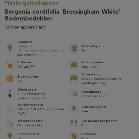
Planteigenschappen
Bergenia cordifolia 'Bressingham White'
Bodembedekker
Schoenlappersplant
Geslacht
Bergenia
Worteltype
(Schoenlappersplant)
(bekijk
Pot
alle soorten)
Potmaat
Bloeimaanden
9x9 cm (P9)
Maart, April
Toepassing
Bloeikleuren
Border, Groepsbeplanting,
Wit
Randbeplanting
Grondsoort
Standplaats
Alle grondsoorten
Halfschaduw, Zon
(waterdoorlatend)
Winterhardheid
Vruchtdragend
-20,6°C / -15,0°C , USDA zone
Nee
6b/7a
Waterbehoefte
Aantal planten per m²
Gemiddeld water
9
Bladhoudend
Bladkleur
Ja
Groen