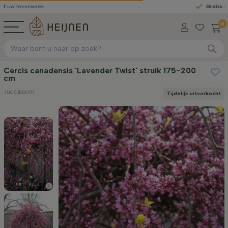
week
Gratis geleverd
van
0
Cercis canadensis 'Lavender Twist' struik 175-200
cm
Judasboom
Tijdelijk uitverkocht