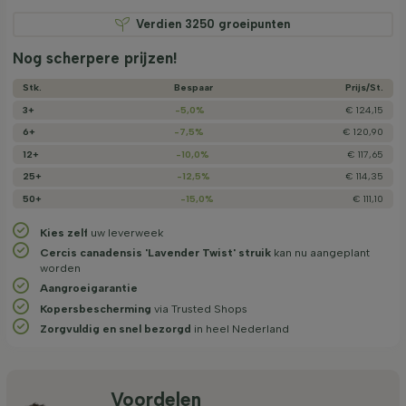
Verdien
3250
groeipunten
Nog scherpere prijzen!
Stk.
Bespaar
Prijs/­St.
3+
-5,0%
€ 124,15
6+
-7,5%
€ 120,90
12+
-10,0%
€ 117,65
25+
-12,5%
€ 114,35
50+
-15,0%
€ 111,10
Kies zelf
uw leverweek
Cercis canadensis 'Lavender Twist' struik
kan nu aangeplant
worden
Aangroeigarantie
Kopersbescherming
via Trusted Shops
Zorgvuldig en snel bezorgd
in heel Nederland
Voordelen