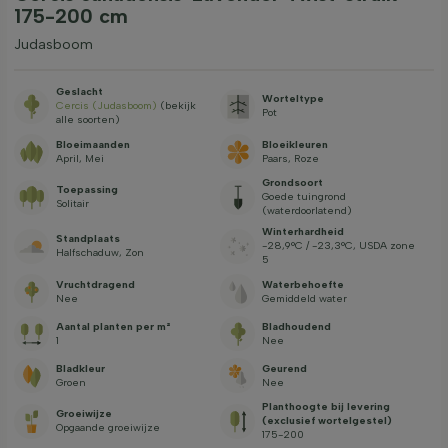
175-200 cm
Judasboom
Geslacht
Worteltype
Cercis (Judasboom)
(bekijk
Pot
alle soorten)
Bloeimaanden
Bloeikleuren
April, Mei
Paars, Roze
Grondsoort
Toepassing
Goede tuingrond
Solitair
(waterdoorlatend)
Winterhardheid
Standplaats
-28,9°C / -23,3°C, USDA zone
Halfschaduw, Zon
5
Vruchtdragend
Waterbehoefte
Nee
Gemiddeld water
Aantal planten per m²
Bladhoudend
1
Nee
Bladkleur
Geurend
Groen
Nee
Planthoogte bij levering
Groeiwijze
(exclusief wortelgestel)
Opgaande groeiwijze
175-200