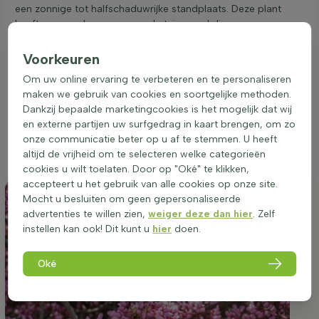
een zonnige tot halfschaduwrijke standplaats. Deze plant
heeft een voorkeur voor goede tuingrond die
waterdoorlatend is. Een beschutte plek uit de wind kan
bijdragen aan een gezondere groei. De juiste standplaats
Voorkeuren
zorgt voor een rijkere bloei met prachtige lavendelkleurige
Om uw online ervaring te verbeteren en te personaliseren
bloemen in april en mei. Op een geschikte plek ontwikkelt de
maken we gebruik van cookies en soortgelijke methoden.
plant zijn kenmerkende treurvormige groei en hartvormige
Dankzij bepaalde marketingcookies is het mogelijk dat wij
bladeren optimaal. Deze heester is ideaal als solitair in de tuin
en externe partijen uw surfgedrag in kaart brengen, om zo
en past goed in kleinere tuinen dankzij zijn compacte
onze communicatie beter op u af te stemmen. U heeft
formaat. Een goede standplaats is essentieel voor de beste
altijd de vrijheid om te selecteren welke categorieën
groei en bloei van de Cercis canadensis 'Lavender Twist'.
cookies u wilt toelaten. Door op "Oké" te klikken,
accepteert u het gebruik van alle cookies op onze site.
Mocht u besluiten om geen gepersonaliseerde
advertenties te willen zien,
weiger deze dan hier
. Zelf
instellen kan ook! Dit kunt u
hier
doen.
Oké