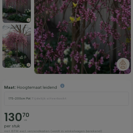
Maat:
Hoogtemaat leidend
175-200cm
|
Pot
|
Tijdelijk uitverkocht
130
70
va
per stuk
incl. BTW. excl. verzendkosten (wordt in winkelwagen berekend)