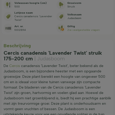
Volwassen hoogte (cm)
Groeivorm
500
Struik
Latijnse naam
Volksnaam
Cercis canadensis 'Lavender
Judasboom
Twist'
Art. nr.
Giftig
1002894
Zie veelgestelde vragen
Beschrijving
Cercis canadensis 'Lavender Twist' struik
175-200 cm
| Judasboom
De
Cercis
canadensis 'Lavender Twist', beter bekend als de
Judasboom, is een bijzondere heester met een opgaande
groeiwijze. Deze plant bereikt een hoogte van ongeveer 500
cm en is ideaal voor kleine tuinen vanwege zijn compacte
formaat. De bladeren van de Cercis canadensis 'Lavender
Twist' zijn groen, hartvormig en voelen glad aan. Hoewel de
Judasboom niet groenblijvend is, biedt hij een prachtige aanblik
met zijn treurvormige groei. Deze plant is onderhoudsarm en
vormt geen vruchten of bessen. De Judasboom is een
uitstekende keuze voor wie een opvallende solitair in de tuin