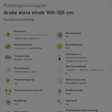
Planteigenschappen
Aralia elata struik 100-125 cm
Duivelswandelstok
Geslacht
Worteltype
Aralia (Duivelswandelstok)
Pot
(bekijk alle soorten)
Bloeimaanden
Bloeikleuren
Augustus, September
Wit
Grondsoort
Toepassing
Goede tuingrond
Border, Solitair
(waterdoorlatend)
Winterhardheid
Standplaats
-34,4°C / -28,9°C, USDA zone
Halfschaduw, Zon
4
Vruchtdragend
Waterbehoefte
Ja
Gemiddeld water
Aantal planten per m²
Bladhoudend
1
Nee
Bladkleur
Geurend
Wit
Ja
Planthoogte bij levering
Groeiwijze