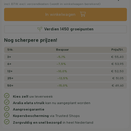
incl. BTW. excl. verzendkosten (wordt in winkelwagen berekend)
In winkelwagen
Verdien
1450
groeipunten
Nog scherpere prijzen!
Stk.
Bespaar
Prijs/­St.
3+
-5,1%
€ 55,40
6+
-7,5%
€ 53,95
12+
-10,0%
€ 52,50
25+
-12,5%
€ 51,05
50+
-15,0%
€ 49,60
Kies zelf
uw leverweek
Aralia elata struik
kan nu aangeplant worden
Aangroeigarantie
Kopersbescherming
via Trusted Shops
Zorgvuldig en snel bezorgd
in heel Nederland