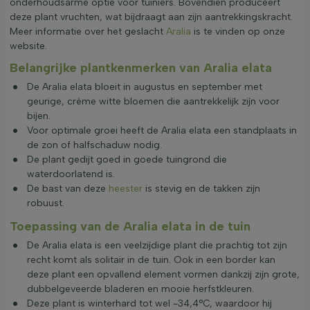
onderhoudsarme optie voor tuiniers. Bovendien produceert
deze plant vruchten, wat bijdraagt aan zijn aantrekkingskracht.
Meer informatie over het geslacht
Aralia
is te vinden op onze
website.
Belangrijke plantkenmerken van Aralia elata
De Aralia elata bloeit in augustus en september met
geurige, crème witte bloemen die aantrekkelijk zijn voor
bijen.
Voor optimale groei heeft de Aralia elata een standplaats in
de zon of halfschaduw nodig.
De plant gedijt goed in goede tuingrond die
waterdoorlatend is.
De bast van deze
heester
is stevig en de takken zijn
robuust.
Toepassing van de Aralia elata in de tuin
De Aralia elata is een veelzijdige plant die prachtig tot zijn
recht komt als solitair in de tuin. Ook in een border kan
deze plant een opvallend element vormen dankzij zijn grote,
dubbelgeveerde bladeren en mooie herfstkleuren.
Deze plant is winterhard tot wel -34,4°C, waardoor hij