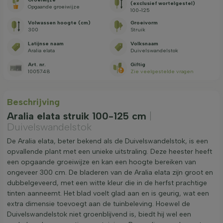
(exclusief wortelgestel)
Opgaande groeiwijze
100-125
Volwassen hoogte (cm)
Groeivorm
300
Struik
Latijnse naam
Volksnaam
Aralia elata
Duivelswandelstok
Art. nr.
Giftig
1005748
Zie veelgestelde vragen
Beschrijving
Aralia elata struik 100-125 cm
|
Duivelswandelstok
De Aralia elata, beter bekend als de Duivelswandelstok, is een
opvallende plant met een unieke uitstraling. Deze heester heeft
een opgaande groeiwijze en kan een hoogte bereiken van
ongeveer 300 cm. De bladeren van de Aralia elata zijn groot en
dubbelgeveerd, met een witte kleur die in de herfst prachtige
tinten aanneemt. Het blad voelt glad aan en is geurig, wat een
extra dimensie toevoegt aan de tuinbeleving. Hoewel de
Duivelswandelstok niet groenblijvend is, biedt hij wel een