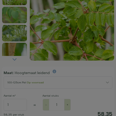
Maat:
Hoogtemaat leidend
100-125cm
|
Pot
|
Op voorraad
Aantal m²
Aantal stuks
=
-
+
58,35
58,35
per stuk