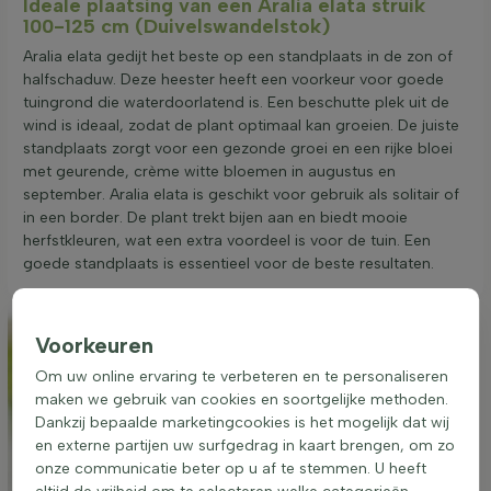
Ideale plaatsing van een Aralia elata struik
100-125 cm (Duivelswandelstok)
Aralia elata gedijt het beste op een standplaats in de zon of
halfschaduw. Deze heester heeft een voorkeur voor goede
tuingrond die waterdoorlatend is. Een beschutte plek uit de
wind is ideaal, zodat de plant optimaal kan groeien. De juiste
standplaats zorgt voor een gezonde groei en een rijke bloei
met geurende, crème witte bloemen in augustus en
september. Aralia elata is geschikt voor gebruik als solitair of
in een border. De plant trekt bijen aan en biedt mooie
herfstkleuren, wat een extra voordeel is voor de tuin. Een
goede standplaats is essentieel voor de beste resultaten.
Voorkeuren
Om uw online ervaring te verbeteren en te personaliseren
maken we gebruik van cookies en soortgelijke methoden.
Dankzij bepaalde marketingcookies is het mogelijk dat wij
en externe partijen uw surfgedrag in kaart brengen, om zo
onze communicatie beter op u af te stemmen. U heeft