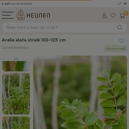
leverweek
Gratis geleve
0
Aralia elata struik 100-125 cm
Duivelswandelstok
Op voorraad