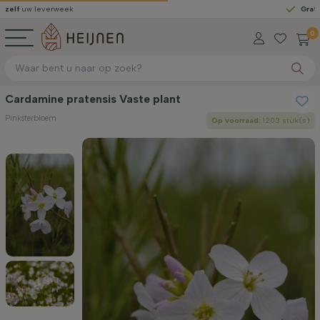
leverweek
Gratis gelever
0
Cardamine pratensis Vaste plant
Pinksterbloem
Op voorraad
: 1203 stuk(s)