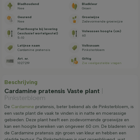
Bladhoudend
Bladkleur
Nee
Groen
Geurend
Groeiwijze
Nee
Zodevormende groeiwijze
Planthoogte bij levering
Volwassen hoogte (cm)
(exclusief wortelgestel)
60
5-10
Latijnse naam
Volksnaam
Cardamine pratensis
Pinksterbloem
Art. nr.
Giftig
1027219
Zie veelgestelde vragen
Beschrijving
Cardamine pratensis Vaste plant
|
Pinksterbloem
De
Cardamine
pratensis, beter bekend als de Pinksterbloem, is
een vaste plant die vaak te vinden is in natte en moerassige
gebieden. Deze plant heeft een zodevormende groeiwijze en
kan een hoogte bereiken van ongeveer 60 cm. De bladeren van
de Cardamine pratensis zijn groen van kleur en hebben een
gladde textuur. De Pinksterbloem is niet groenblijvend, wat