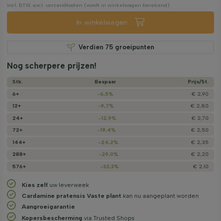
incl. BTW. excl. verzendkosten (wordt in winkelwagen berekend)
In winkelwagen
Verdien
75
groeipunten
Nog scherpere prijzen!
Stk.
Bespaar
Prijs/­St.
6+
-6,5%
€ 2,90
12+
-9,7%
€ 2,80
24+
-12,9%
€ 2,70
72+
-19,4%
€ 2,50
144+
-24,2%
€ 2,35
288+
-29,0%
€ 2,20
576+
-32,3%
€ 2,10
Kies zelf
uw leverweek
Cardamine pratensis Vaste plant
kan nu aangeplant worden
Aangroeigarantie
Kopersbescherming
via Trusted Shops