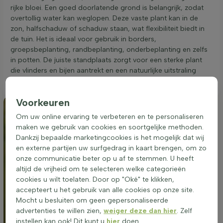
rijke bloei. Een goed doorlatende grond is belangrijk, zodat
overtollig water kan weglopen. Deze vaste plant kan in de
zon, halfschaduw of schaduw staan, wat flexibiliteit biedt in
de tuin. Het is ideaal voor gebruik in borders,
groepsbeplanting, randbeplanting, onderbeplanting en zelfs
in potten. De juiste standplaats zorgt voor een sterke plant
die vlinders en bijen aantrekt en een natuurlijke uitstraling
heeft.
Voorkeuren
Om uw online ervaring te verbeteren en te personaliseren
maken we gebruik van cookies en soortgelijke methoden.
Dankzij bepaalde marketingcookies is het mogelijk dat wij
en externe partijen uw surfgedrag in kaart brengen, om zo
onze communicatie beter op u af te stemmen. U heeft
altijd de vrijheid om te selecteren welke categorieën
cookies u wilt toelaten. Door op "Oké" te klikken,
accepteert u het gebruik van alle cookies op onze site.
Mocht u besluiten om geen gepersonaliseerde
advertenties te willen zien,
weiger deze dan hier
. Zelf
instellen kan ook! Dit kunt u
hier
doen.