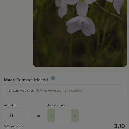
Maat:
Potmaat leidend
5-10cm
|
Pot 9x9 cm (P9)
|
Op voorraad
: 1203 stuk(s)
Aantal m²
Aantal stuks
=
-
+
3,10
3,10
per stuk