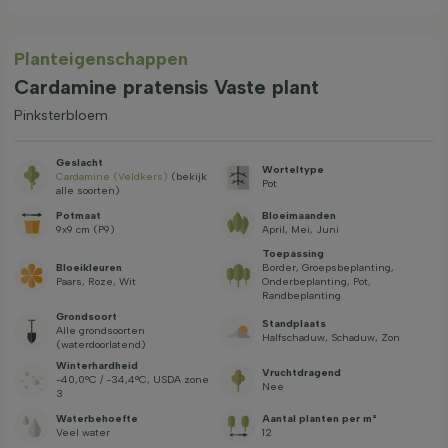
Planteigenschappen
Cardamine pratensis Vaste plant
Pinksterbloem
Geslacht
Worteltype
Cardamine (Veldkers)
(bekijk
Pot
alle soorten)
Potmaat
Bloeimaanden
9x9 cm (P9)
April, Mei, Juni
Toepassing
Bloeikleuren
Border, Groepsbeplanting,
Paars, Roze, Wit
Onderbeplanting, Pot,
Randbeplanting
Grondsoort
Standplaats
Alle grondsoorten
Halfschaduw, Schaduw, Zon
(waterdoorlatend)
Winterhardheid
Vruchtdragend
-40,0°C / -34,4°C, USDA zone
Nee
3
Waterbehoefte
Aantal planten per m²
Veel water
12