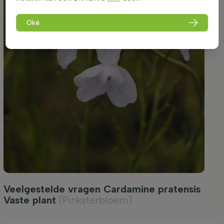
Oké
Veelgestelde vragen Cardamine pratensis
Vaste plant
(Pinksterbloem)