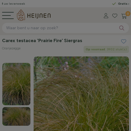
erweek
Gratis geleverd
va
0
Carex testacea 'Prairie Fire' Siergras
Oranjezegge
Op voorraad
: 3902 stuk(s)