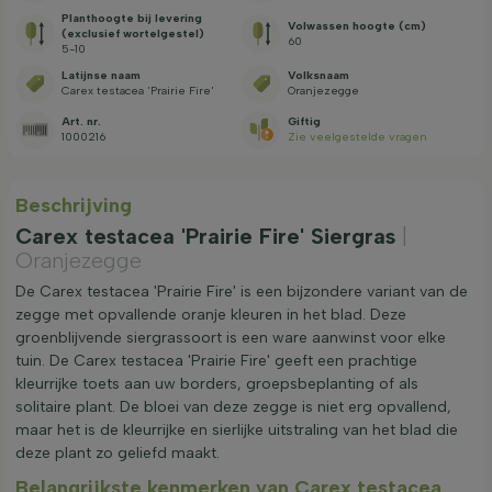
Planthoogte bij levering
Volwassen hoogte (cm)
(exclusief wortelgestel)
60
5-10
Latijnse naam
Volksnaam
Carex testacea 'Prairie Fire'
Oranjezegge
Art. nr.
Giftig
1000216
Zie veelgestelde vragen
Beschrijving
Carex testacea 'Prairie Fire' Siergras
|
Oranjezegge
De Carex testacea 'Prairie Fire' is een bijzondere variant van de
zegge met opvallende oranje kleuren in het blad. Deze
groenblijvende siergrassoort is een ware aanwinst voor elke
tuin. De Carex testacea 'Prairie Fire' geeft een prachtige
kleurrijke toets aan uw borders, groepsbeplanting of als
solitaire plant. De bloei van deze zegge is niet erg opvallend,
maar het is de kleurrijke en sierlijke uitstraling van het blad die
deze plant zo geliefd maakt.
Belangrijkste kenmerken van Carex testacea