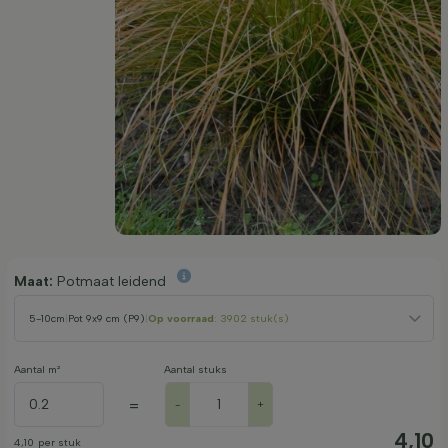
Maat:
Potmaat leidend
5-10cm
|
Pot 9x9 cm (P9)
|
Op voorraad
: 3902 stuk(s)
Aantal m²
Aantal stuks
=
-
+
4,10
4,10
per stuk