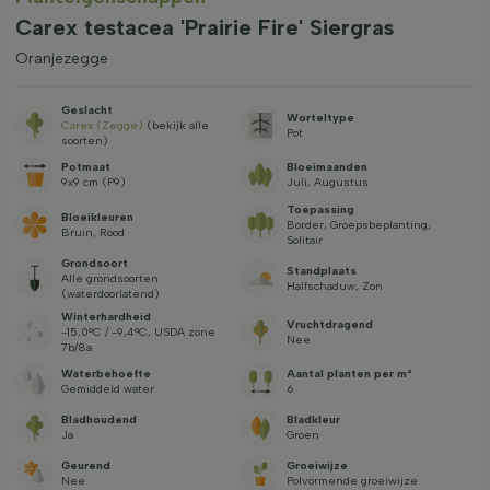
Carex testacea 'Prairie Fire' Siergras
Oranjezegge
Geslacht
Worteltype
Carex (Zegge)
(bekijk alle
Pot
soorten)
Potmaat
Bloeimaanden
9x9 cm (P9)
Juli, Augustus
Toepassing
Bloeikleuren
Border, Groepsbeplanting,
Bruin, Rood
Solitair
Grondsoort
Standplaats
Alle grondsoorten
Halfschaduw, Zon
(waterdoorlatend)
Winterhardheid
Vruchtdragend
-15,0°C / -9,4°C, USDA zone
Nee
7b/8a
Waterbehoefte
Aantal planten per m²
Gemiddeld water
6
Bladhoudend
Bladkleur
Ja
Groen
Geurend
Groeiwijze
Nee
Polvormende groeiwijze