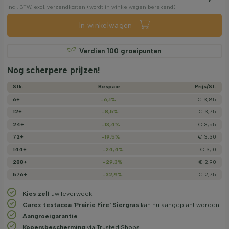
incl. BTW. excl. verzendkosten (wordt in winkelwagen berekend)
In winkelwagen
Verdien
100
groeipunten
Nog scherpere prijzen!
Stk.
Bespaar
Prijs/­St.
6+
-6,1%
€ 3,85
12+
-8,5%
€ 3,75
24+
-13,4%
€ 3,55
72+
-19,5%
€ 3,30
144+
-24,4%
€ 3,10
288+
-29,3%
€ 2,90
576+
-32,9%
€ 2,75
Kies zelf
uw leverweek
Carex testacea 'Prairie Fire' Siergras
kan nu aangeplant worden
Aangroeigarantie
Kopersbescherming
via Trusted Shops