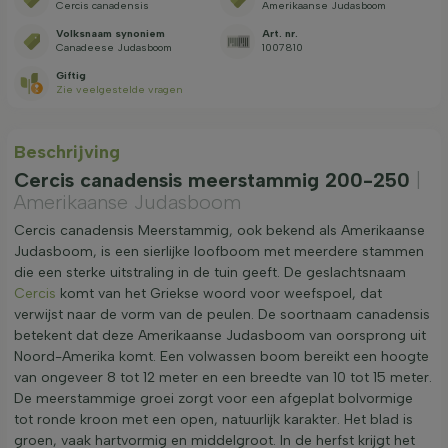
Cercis canadensis
Amerikaanse Judasboom
Volksnaam synoniem
Art. nr.
Canadeese Judasboom
1007810
Giftig
Zie veelgestelde vragen
Beschrijving
Cercis canadensis meerstammig 200-250
|
Amerikaanse Judasboom
Cercis canadensis Meerstammig, ook bekend als Amerikaanse
Judasboom, is een sierlijke loofboom met meerdere stammen
die een sterke uitstraling in de tuin geeft. De geslachtsnaam
Cercis
komt van het Griekse woord voor weefspoel, dat
verwijst naar de vorm van de peulen. De soortnaam canadensis
betekent dat deze Amerikaanse Judasboom van oorsprong uit
Noord-Amerika komt. Een volwassen boom bereikt een hoogte
van ongeveer 8 tot 12 meter en een breedte van 10 tot 15 meter.
De meerstammige groei zorgt voor een afgeplat bolvormige
tot ronde kroon met een open, natuurlijk karakter. Het blad is
groen, vaak hartvormig en middelgroot. In de herfst krijgt het