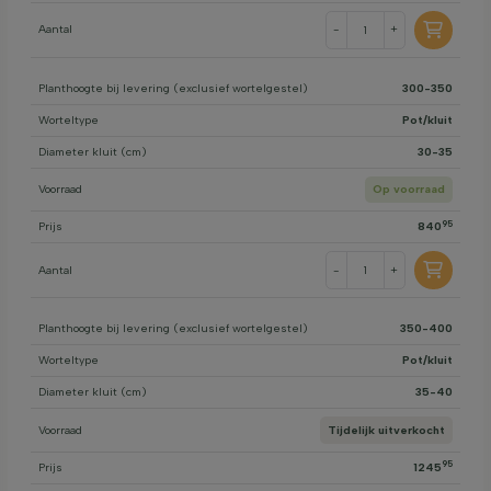
Aantal
-
+
Planthoogte bij levering (exclusief wortelgestel)
300-350
Worteltype
Pot/kluit
Diameter kluit (cm)
30-35
Voorraad
Op voorraad
95
Prijs
840
Aantal
-
+
Planthoogte bij levering (exclusief wortelgestel)
350-400
Worteltype
Pot/kluit
Diameter kluit (cm)
35-40
Voorraad
Tijdelijk uitverkocht
95
Prijs
1245