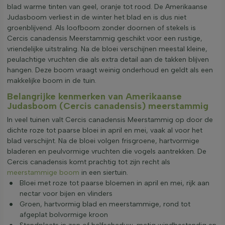
blad warme tinten van geel, oranje tot rood. De Amerikaanse
Judasboom verliest in de winter het blad en is dus niet
groenblijvend. Als loofboom zonder doornen of stekels is
Cercis canadensis Meerstammig geschikt voor een rustige,
vriendelijke uitstraling. Na de bloei verschijnen meestal kleine,
peulachtige vruchten die als extra detail aan de takken blijven
hangen. Deze boom vraagt weinig onderhoud en geldt als een
makkelijke boom in de tuin.
Belangrijke kenmerken van Amerikaanse
Judasboom (Cercis canadensis) meerstammig
In veel tuinen valt Cercis canadensis Meerstammig op door de
dichte roze tot paarse bloei in april en mei, vaak al voor het
blad verschijnt. Na de bloei volgen frisgroene, hartvormige
bladeren en peulvormige vruchten die vogels aantrekken. De
Cercis canadensis komt prachtig tot zijn recht als
meerstammige boom
in een siertuin.
Bloei met roze tot paarse bloemen in april en mei, rijk aan
nectar voor bijen en vlinders
Groen, hartvormig blad en meerstammige, rond tot
afgeplat bolvormige kroon