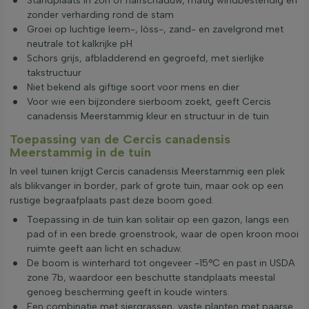
Standplaats in zon of halfschaduw, matig windbestendig en
zonder verharding rond de stam
Groei op luchtige leem-, löss-, zand- en zavelgrond met
neutrale tot kalkrijke pH
Schors grijs, afbladderend en gegroefd, met sierlijke
takstructuur
Niet bekend als giftige soort voor mens en dier
Voor wie een bijzondere sierboom zoekt, geeft Cercis
canadensis Meerstammig kleur en structuur in de tuin
Toepassing van de Cercis canadensis
Meerstammig in de tuin
In veel tuinen krijgt Cercis canadensis Meerstammig een plek
als blikvanger in border, park of grote tuin, maar ook op een
rustige begraafplaats past deze boom goed.
Toepassing in de tuin kan solitair op een gazon, langs een
pad of in een brede groenstrook, waar de open kroon mooi
ruimte geeft aan licht en schaduw.
De boom is winterhard tot ongeveer -15°C en past in USDA
zone 7b, waardoor een beschutte standplaats meestal
genoeg bescherming geeft in koude winters.
Een combinatie met siergrassen, vaste planten met paarse