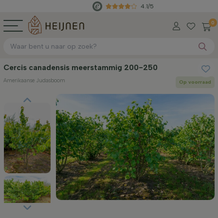
4.1/5
Rech
0
Cercis canadensis meerstammig 200-250
Amerikaanse Judasboom
Op voorraad