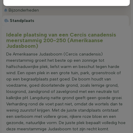
Bijzonderheden
Standplaats
Ideale plaatsing van een Cercis canadensis
meerstammig 200-250 (Amerikaanse
Judasboom)
De Amerikaanse Judasboom (Cercis canadensis)
meerstammig groeit het beste op een zonnige tot
halfschaduwrijke plek, liefst warm en beschut tegen harde
wind. Een open plek in een grote tuin, park, groenstrook of
op een begraafplaats past goed. De boom houdt van
voedzame, goed doorlatende grond, zoals lemige grond,
lössgrond, zandgrond of zavelgrond met een neutrale tot
kalkrijke pH. Langdurig natte grond geeft geen goede groei.
Verharding rond de voet past niet, omdat de wortels dan te
weinig zuurstof krijgen. Met de juiste standplaats ontstaat
een sierboom met vollere groei, rijkere roze bloei en een
gezonde, natuurlijke vorm. De juiste plek bepaalt volledig hoe
deze meerstammige Judasboom tot zijn recht komt.