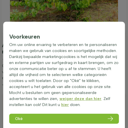
Voorkeuren
Aanplanten & verzorging Cercis canadensis
Om uw online ervaring te verbeteren en te personaliseren
meerstammig 200-250
(Amerikaanse
maken we gebruik van cookies en soortgelijke methoden.
Dankzij bepaalde marketingcookies is het mogelijk dat wij
Judasboom)
en externe partijen uw surfgedrag in kaart brengen, om zo
Graag geven wij een aantal tips betreffende het aanplanten en
onze communicatie beter op u af te stemmen. U heeft
verzorgen van Cercis canadensis meerstammig 200-250. Door
altijd de vrijheid om te selecteren welke categorieën
deze tips op te volgen weet u zeker dat u lang van Amerikaanse
cookies u wilt toelaten. Door op "Oké" te klikken,
Judasboom kunt genieten.
accepteert u het gebruik van alle cookies op onze site.
Mocht u besluiten om geen gepersonaliseerde
Aanplanten
advertenties te willen zien,
weiger deze dan hier
. Zelf
instellen kan ook! Dit kunt u
hier
doen.
Snoeien
Water geven
Oké
Bemesten