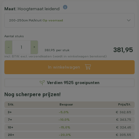
Maat:
Hoogtemaat leidend
200-250cm
|
Pot/kluit
|
Op voorraad
Aantal stuks
-
+
381,95
381,95
per stuk
incl. BTW. excl. verzendkosten (wordt in winkelwagen berekend)
In winkelwagen
Verdien
9525
groeipunten
Nog scherpere prijzen!
Stk.
Bespaar
Prijs/­St.
3+
-5,0%
€ 362,85
7+
-10,0%
€ 343,75
10+
-15,0%
€ 324,65
20+
-20,0%
€ 305,55