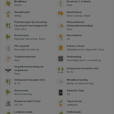
Bladkleur
Doornen / stekels
Groen
Nee
Groeikracht
Herfstkleur
Matig
Geel, Oranje, Rood
Planthoogte bij levering
Klimaatboom
(exclusief wortelgestel)
(klimaatbestendig)
200-250
Nee
Kroonvorm
Nectarbron
Afgeplat bolvormig, Rond
Ja
PH-waarde
Schors / bast
Neutraal tot kalkrijk
Afbladderend, Gegroefd, Grijs
Toekomstboom
Verharding
Nee
Verdraagt geen verharding
Vogelbescherming en
Volwassen breedte (m)
vogelvoer
10-15
Nee
Volwassen hoogte (m)
Windbestendig
8-12
Matig windbestendig
Groeivorm
Gewicht (kg)
Meerstammig
30
Diameter kluit (cm)
Type boom
25-30
Loofboom
Latijnse naam
Volksnaam