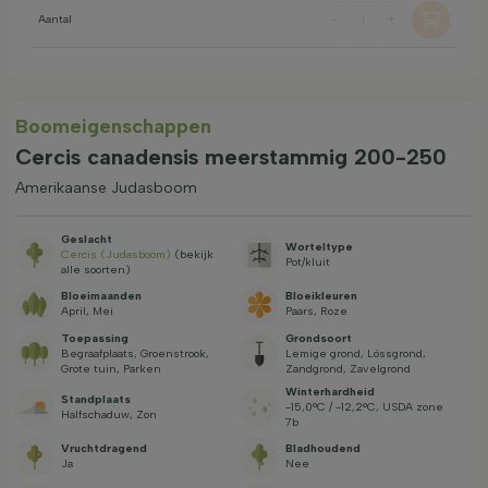
Aantal
-
+
Boom­eigen­schappen
Cercis canadensis meerstammig 200-250
Amerikaanse Judasboom
Geslacht
Worteltype
Cercis (Judasboom)
(bekijk
Pot/kluit
alle soorten)
Bloeimaanden
Bloeikleuren
April, Mei
Paars, Roze
Toepassing
Grondsoort
Begraafplaats, Groenstrook,
Lemige grond, Lössgrond,
Grote tuin, Parken
Zandgrond, Zavelgrond
Winterhardheid
Standplaats
-15,0°C / -12,2°C, USDA zone
Halfschaduw, Zon
7b
Vruchtdragend
Bladhoudend
Ja
Nee