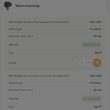
Meerstammig
Planthoogte bij levering (exclusief wortelgestel)
200-250
Worteltype
Pot/kluit
Diameter kluit (cm)
25-30
Voorraad
Op voorraad
95
Prijs
381
Aantal
-
+
Planthoogte bij levering (exclusief wortelgestel)
250-300
Worteltype
Pot/kluit
Diameter kluit (cm)
25-30
Voorraad
Op voorraad
95
Prijs
530