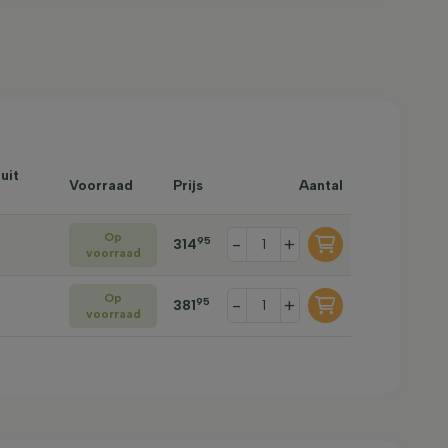
uit
Voorraad
Prijs
Aantal
Op
-
+
95
314
voorraad
Op
-
+
95
381
voorraad