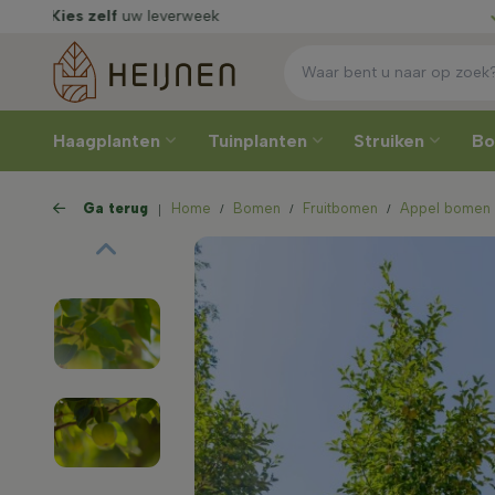
Rechtstreeks
van de kweker
Kie
Haagplanten
Tuinplanten
Struiken
B
Ga terug
Home
Bomen
Fruitbomen
Appel bomen