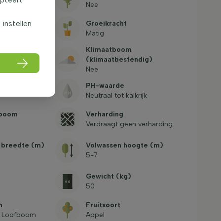
Nee
f instellen
stekels
Groeikracht
Matig
e bij levering
Klimaatboom
 wortelgestel)
(klimaatbestendig)
Nee
n
PH-waarde
Neutraal tot kalkrijk
boom
Verharding
Verdraagt geen verharding
 breedte (m)
Volwassen hoogte (m)
5-7
m
Gewicht (kg)
50
m
Fruitsoort
, Loofboom
Appel