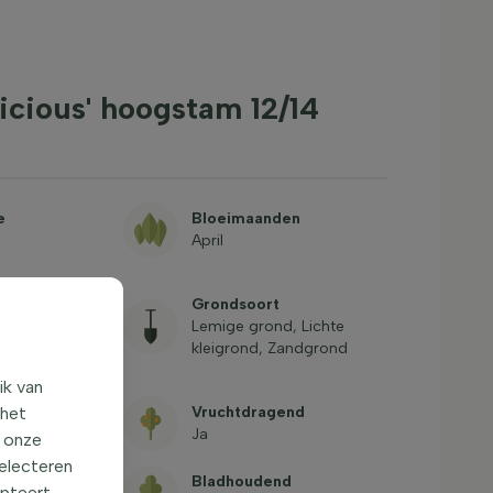
icious' hoogstam 12/14
e
Bloeimaanden
April
g
 Groenstrook,
Grondsoort
Kleine tuin,
Lemige grond, Lichte
ntenbak, Pot,
kleigrond, Zandgrond
ik van
dheid
 het
Vruchtdragend
-17,8°C, USDA
Ja
o onze
selecteren
te (cm)
Bladhoudend
epteert