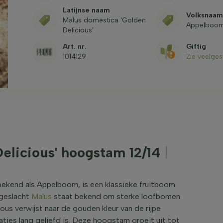
Latijnse naam
Volksnaam
Malus domestica 'Golden
Appelboo
Delicious'
Art. nr.
Giftig
1014129
Zie veelge
elicious' hoogstam 12/14
|
ekend als Appelboom, is een klassieke fruitboom
 geslacht
Malus
staat bekend om sterke loofbomen
us verwijst naar de gouden kleur van de rijpe
aties lang geliefd is. Deze hoogstam groeit uit tot