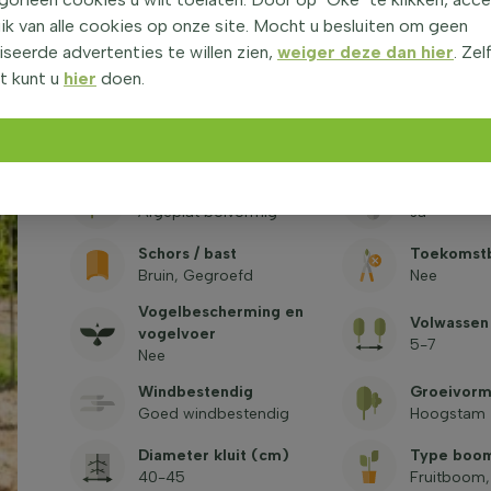
12-14
180
ik van alle cookies op onze site. Mocht u besluiten om geen
seerde advertenties te willen zien,
weiger deze dan hier
. Zel
Bladkleur
Doornen / 
Groen
Nee
t kunt u
hier
doen.
Planthoogt
Herfstkleur
(exclusief
Geel
400-450
Kroonvorm
Nectarbro
Afgeplat bolvormig
Ja
Schors / bast
Toekomst
Bruin, Gegroefd
Nee
Vogelbescherming en
Volwassen
vogelvoer
5-7
Nee
Windbestendig
Groeivor
Goed windbestendig
Hoogstam
Diameter kluit (cm)
Type boo
40-45
Fruitboom