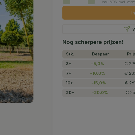
incl. BTW. excl. ve
I
V
Nog scherpere prijzen!
Stk.
Bespaar
Prij
3+
-5,0%
€ 29
7+
-10,0%
€ 28
10+
-15,0%
€ 26
20+
-20,0%
€ 25