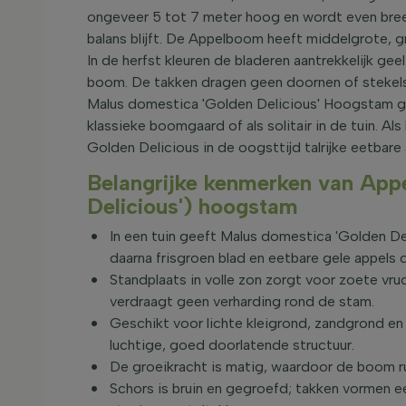
ongeveer 5 tot 7 meter hoog en wordt even bree
balans blijft. De Appelboom heeft middelgrote, 
In de herfst kleuren de bladeren aantrekkelijk ge
boom. De takken dragen geen doornen of stekels, 
Malus domestica 'Golden Delicious' Hoogstam ge
klassieke boomgaard of als solitair in de tuin.
Golden Delicious in de oogsttijd talrijke eetbare
Belangrijke kenmerken van App
Delicious') hoogstam
In een tuin geeft Malus domestica 'Golden De
daarna frisgroen blad en eetbare gele appels d
Standplaats in volle zon zorgt voor zoete v
verdraagt geen verharding rond de stam.
Geschikt voor lichte kleigrond, zandgrond en 
luchtige, goed doorlatende structuur.
De groeikracht is matig, waardoor de boom rust
Schors is bruin en gegroefd; takken vormen 