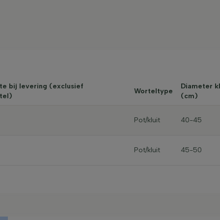
e bij levering (exclusief
Diameter kl
Worteltype
tel)
(cm)
Pot/kluit
40-45
Pot/kluit
45-50