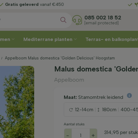
s zelf
uw leverweek
Gratis 
085 002 18 52
[email protected]
omen
Mediterrane planten
Terras- en balkonpla
Appelboom Malus domestica 'Golden Delicious' Hoogstam
Malus domestica 'Golden
Appelboom
Maat:
Stamomtrek leidend
12-14cm
|
180cm
|
400-4
Aantal stuks
314,95
per stuk
-
+