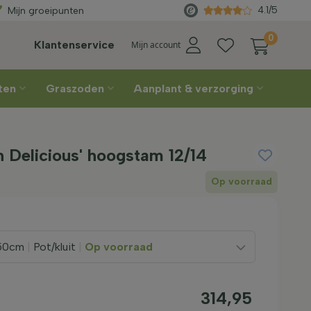
geleverd
vanaf €450
Rechtstree
4.1/5
Mijn groeipunten
0
Klantenservice
Mijn account
nten
Graszoden
Aanplant & verzorging
 Delicious' hoogstam 12/14
Op voorraad
50cm
|
Pot/kluit
|
Op voorraad
314,95