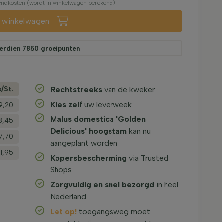
rzendkosten (wordt in winkelwagen berekend)
n winkelwagen
erdien
7850
groeipunten
s/­St.
Rechtstreeks
van de kweker
Kies zelf
uw leverweek
9,20
Malus domestica 'Golden
3,45
Delicious' hoogstam
kan nu
7,70
aangeplant worden
1,95
Kopersbescherming
via Trusted
Shops
Zorgvuldig en snel bezorgd
in heel
Nederland
Let op!
toegangsweg moet