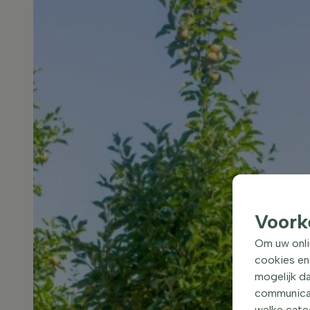
Voork
Om uw onli
cookies en
mogelijk da
communicati
welke categ