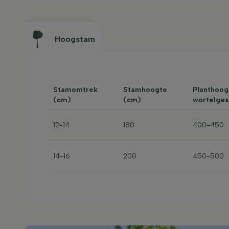
Hoogstam
Stamomtrek
Stamhoogte
Planthoogt
(cm)
(cm)
wortelges
12-14
180
400-450
14-16
200
450-500