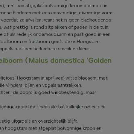
d, met een afgeplat bolvormige kroon die mooi in
groene bladeren met een eenvoudige, eivormige vorm.
el voordat ze afvallen, want het is geen bladhoudende
wat prettig is rond zitplekken of paden in de tuin.
ldt als redelijk onderhoudsarm en past goed in een
 Als loofboom en fruitboom geeft deze Hoogstam
 appels met een herkenbare smaak en kleur.
elboom (Malus domestica 'Golden
licious' Hoogstam in april veel witte bloesem, met
ie vlinders, bijen en vogels aantrekken.
ruchten; de boom is goed windbestendig, maar
lemige grond met neutrale tot kalkrijke pH en een
ig uitgroeit en overzichtelijk blijft.
een hoogstam met afgeplat bolvormige kroon en