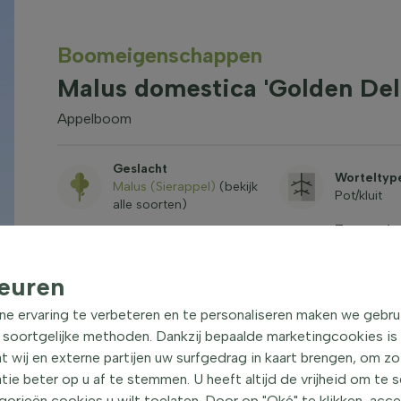
Boom­eigen­schappen
Malus domestica 'Golden Del
Appelboom
Geslacht
Worteltyp
Malus (Sierappel)
(bekijk
Pot/kluit
alle soorten)
Toepassin
Dakterras,
Bloeikleuren
Grote tuin, 
Wit
euren
Parken, Pla
Terras
ne ervaring te verbeteren en te personaliseren maken we gebru
Winterhar
 soortgelijke methoden. Dankzij bepaalde marketingcookies is
Standplaats
-20,6°C / 
Zon
t wij en externe partijen uw surfgedrag in kaart brengen, om z
zone 6b
e beter op u af te stemmen. U heeft altijd de vrijheid om te 
Stamomtrek (cm)
Stamhoog
orieën cookies u wilt toelaten. Door op "Oké" te klikken, acc