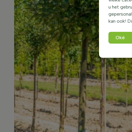
u het gebru
gepersonali
kan ook! Di
Oké