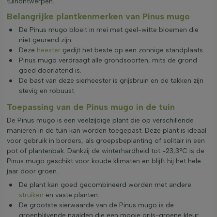
tuinontwerpen.
Belangrijke plantkenmerken van Pinus mugo
De Pinus mugo bloeit in mei met geel-witte bloemen die
niet geurend zijn.
Deze
heester
gedijt het beste op een zonnige standplaats.
Pinus mugo verdraagt alle grondsoorten, mits de grond
goed doorlatend is.
De bast van deze sierheester is grijsbruin en de takken zijn
stevig en robuust.
Toepassing van de Pinus mugo in de tuin
De Pinus mugo is een veelzijdige plant die op verschillende
manieren in de tuin kan worden toegepast. Deze plant is ideaal
voor gebruik in borders, als groepsbeplanting of solitair in een
pot of plantenbak. Dankzij de winterhardheid tot -23,3°C is de
Pinus mugo geschikt voor koude klimaten en blijft hij het hele
jaar door groen.
De plant kan goed gecombineerd worden met andere
struiken
en vaste planten.
De grootste sierwaarde van de Pinus mugo is de
groenblijvende naalden die een mooie grijs-groene kleur