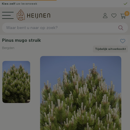
lf
uw leverweek
Gratis g
0
Pinus mugo struik
Bergden
Tijdelijk uitverkocht