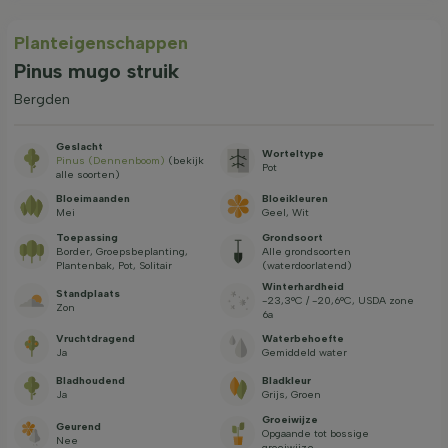
Planteigenschappen
Pinus mugo struik
Bergden
Geslacht
Worteltype
Pinus (Dennenboom)
(bekijk
Pot
alle soorten)
Bloeimaanden
Bloeikleuren
Mei
Geel, Wit
Toepassing
Grondsoort
Border, Groepsbeplanting,
Alle grondsoorten
Plantenbak, Pot, Solitair
(waterdoorlatend)
Winterhardheid
Standplaats
-23,3°C / -20,6°C, USDA zone
Zon
6a
Vruchtdragend
Waterbehoefte
Ja
Gemiddeld water
Bladhoudend
Bladkleur
Ja
Grijs, Groen
Groeiwijze
Geurend
Opgaande tot bossige
Nee
groeiwijze