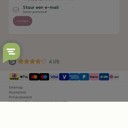
Stuur een e-mail
[email protected]
Contact
4.1/5
Sitemap
Disclaimer
Privacybeleid
Voorwaarden en herroepingsrecht
Cookie-instellingen