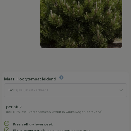
Maat:
Hoogtemaat leidend
Pot
|
Tijdelijk uitverkocht
per stuk
incl. BTW. excl. verzendkosten (wordt in winkelwagen berekend)
Kies zelf
uw leverweek
Pinus mugo struik
kan nu aangeplant worden