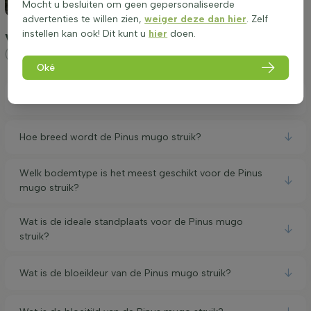
Mocht u besluiten om geen gepersonaliseerde
advertenties te willen zien,
weiger deze dan hier
. Zelf
instellen kan ook! Dit kunt u
hier
doen.
Veelgestelde vragen Pinus mugo struik
(Bergden)
Oké
Hoe hoog wordt de Pinus mugo struik?
Hoe breed wordt de Pinus mugo struik?
Welk bodemtype is het meest geschikt voor de Pinus
mugo struik?
Wat is de ideale standplaats voor de Pinus mugo
struik?
Wat is de bloeikleur van de Pinus mugo struik?