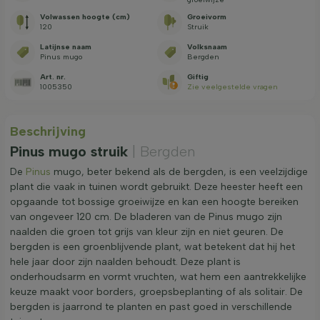
Volwassen hoogte (cm)
Groeivorm
120
Struik
Latijnse naam
Volksnaam
Pinus mugo
Bergden
Art. nr.
Giftig
1005350
Zie veelgestelde vragen
Beschrijving
Pinus mugo struik
| Bergden
De
Pinus
mugo, beter bekend als de bergden, is een veelzijdige
plant die vaak in tuinen wordt gebruikt. Deze heester heeft een
opgaande tot bossige groeiwijze en kan een hoogte bereiken
van ongeveer 120 cm. De bladeren van de Pinus mugo zijn
naalden die groen tot grijs van kleur zijn en niet geuren. De
bergden is een groenblijvende plant, wat betekent dat hij het
hele jaar door zijn naalden behoudt. Deze plant is
onderhoudsarm en vormt vruchten, wat hem een aantrekkelijke
keuze maakt voor borders, groepsbeplanting of als solitair. De
bergden is jaarrond te planten en past goed in verschillende