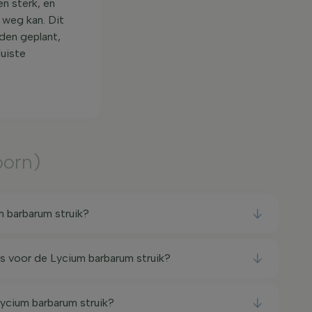
n sterk, en
 weg kan. Dit
den geplant,
juiste
oorn)
 barbarum struik?
ts voor de Lycium barbarum struik?
Lycium barbarum struik?