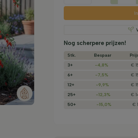
I
Nog scherpere prijzen!
Stk.
Bespaar
Prij
3+
-4,8%
€ 1
6+
-7,5%
€ 1
12+
-9,9%
€ 1
25+
-12,3%
€ 1
50+
-15,0%
€ 