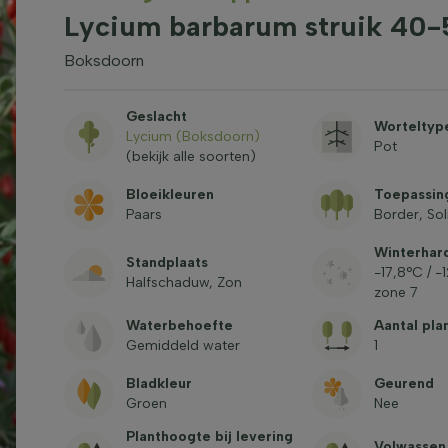
Lycium barbarum struik 40
Boksdoorn
Geslacht
Worteltyp
Lycium (Boksdoorn)
Pot
(bekijk alle soorten)
Bloeikleuren
Toepassin
Paars
Border, Soli
Winterhar
Standplaats
-17,8°C / -
Halfschaduw, Zon
zone 7
Waterbehoefte
Aantal pla
Gemiddeld water
1
Bladkleur
Geurend
Groen
Nee
Planthoogte bij levering
Volwassen