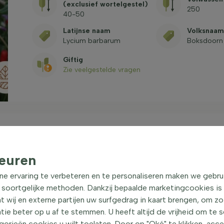
(exclusief wortelgestel)
250
40-50
Latijnse naam
Volksnaam
Lycium barbarum
Boksdoorn
Giftig
Zie veelgestelde vragen
euren
40-50 cm
| Boksdoorn
ne ervaring te verbeteren en te personaliseren maken we gebru
orn, is een opvallende heester met een opgaande
 soortgelijke methoden. Dankzij bepaalde marketingcookies is
an ongeveer 250 cm en is niet groenblijvend. De
t wij en externe partijen uw surfgedrag in kaart brengen, om z
kleur en hebben een gladde textuur. De Boksdoorn is
e beter op u af te stemmen. U heeft altijd de vrijheid om te 
eressante keuze maakt voor in de tuin. De plant is
orieën cookies u wilt toelaten. Door op "Oké" te klikken, acc