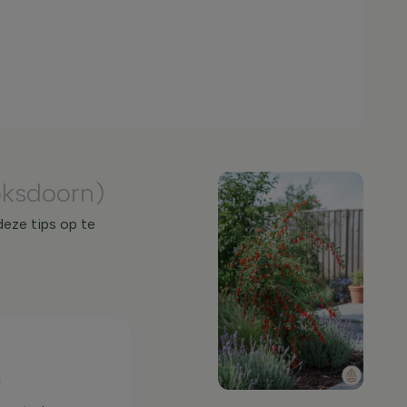
oksdoorn)
deze tips op te
)