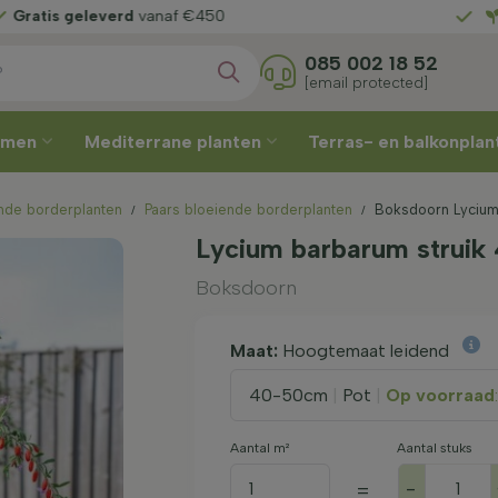
ies zelf
uw leverweek
Grati
085 002 18 52
[email protected]
omen
Mediterrane planten
Terras- en balkonpla
nde borderplanten
Paars bloeiende borderplanten
Boksdoorn Lycium
Lycium barbarum struik
Boksdoorn
Maat:
Hoogtemaat leidend
40-50cm
|
Pot
|
Op voorraad
Aantal m²
Aantal stuks
-
=