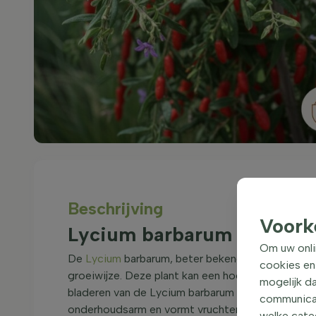
Beschrijving
Voork
Lycium barbarum struik 
Om uw onli
De
Lycium
barbarum, beter bekend als de Boksdo
cookies en
groeiwijze. Deze plant kan een hoogte bereiken v
mogelijk da
bladeren van de Lycium barbarum zijn groen van 
communicati
onderhoudsarm en vormt vruchten, wat het een int
welke categ