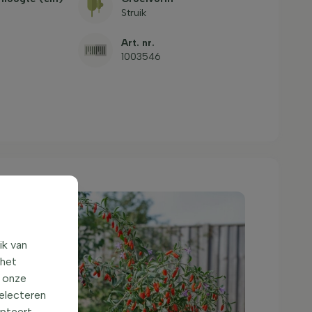
Struik
Art. nr.
1003546
ik van
 het
o onze
selecteren
epteert