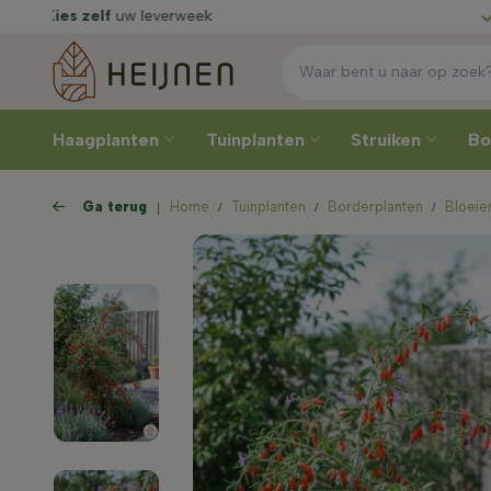
Rechtstreeks
van de kweker
K
Haagplanten
Tuinplanten
Struiken
B
Ga terug
Home
Tuinplanten
Borderplanten
Bloeie