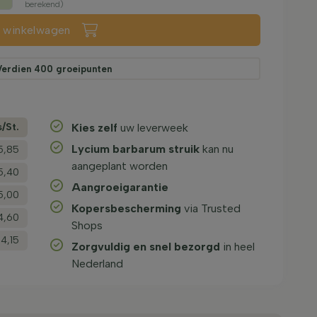
berekend)
n winkelwagen
Verdien
400
groeipunten
s/­St.
Kies zelf
uw leverweek
Lycium barbarum struik
kan nu
5,85
aangeplant worden
5,40
Aangroeigarantie
5,00
Kopersbescherming
via Trusted
4,60
Shops
14,15
Zorgvuldig en snel bezorgd
in heel
Nederland