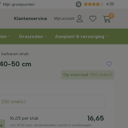
s geleverd
vanaf €450
Rechtstr
4.1/5
Mijn groeipunten
0
Klantenservice
Mijn account
nten
Graszoden
Aanplant & verzorging
 barbarum struik
 40-50 cm
Op voorraad
: 250 stuk(s)
: 250 stuk(s)
16,65
16,65
per stuk
+
incl. BTW. excl. verzendkosten (wordt in winkelwagen