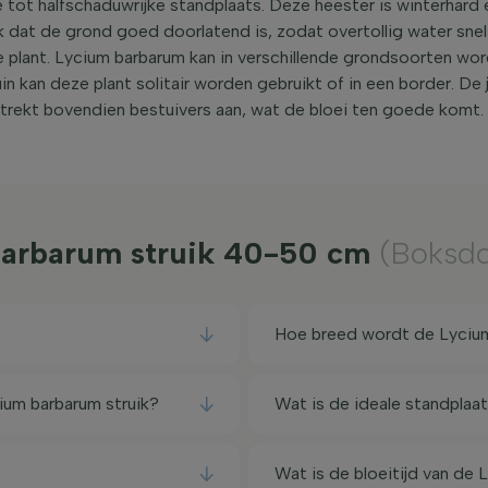
tot halfschaduwrijke standplaats. Deze heester is winterhard e
k dat de grond goed doorlatend is, zodat overtollig water snel
e plant. Lycium barbarum kan in verschillende grondsoorten wor
n kan deze plant solitair worden gebruikt of in een border. De 
trekt bovendien bestuivers aan, wat de bloei ten goede komt.
barbarum struik 40-50 cm
(Boksd
Hoe breed wordt de Lycium
ium barbarum struik?
Wat is de ideale standplaa
Wat is de bloeitijd van de 