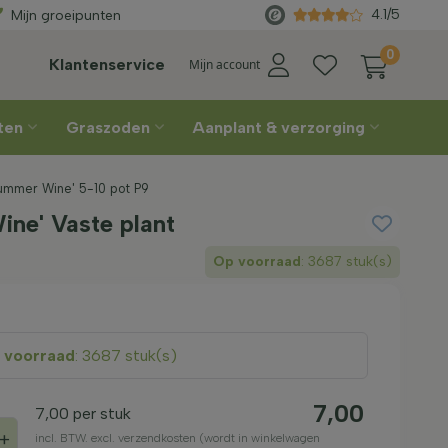
eleverd
vanaf €450
Rechtstreek
4.1/5
Mijn groeipunten
0
Klantenservice
Mijn account
nten
Graszoden
Aanplant & verzorging
Summer Wine' 5-10 pot P9
ne' Vaste plant
Op voorraad
: 3687 stuk(s)
 voorraad
: 3687 stuk(s)
7,00
7,00
per stuk
+
incl. BTW. excl. verzendkosten (wordt in winkelwagen