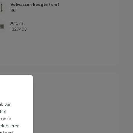
Volwassen hoogte (cm)
80
Art. nr.
1027403
ik van
 het
o onze
selecteren
epteert