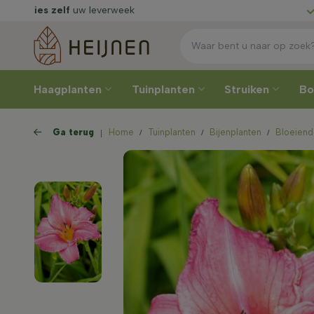
Rechtstreeks
van de kweker
Kies 
Haagplanten
Tuinplanten
Struiken
B
Ga terug
Home
Tuinplanten
Bijenplanten
Bloeiend