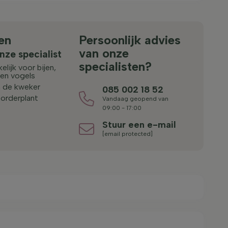
en
Persoonlijk advies
van onze
nze specialist
specialisten?
elijk voor bijen,
 en vogels
n de kweker
085 002 18 52
orderplant
Vandaag geopend van
09:00 - 17:00
Stuur een e-mail
[email protected]