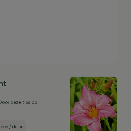
nt
 Door deze tips op
ren / delen