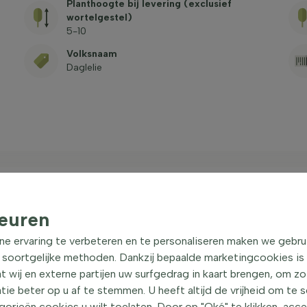
Planthoogte bij levering (exclusief
wortelgestel)
5-10
Volksnaam
Daglelie
euren
e' Vaste plant
| Daglelie
ne ervaring te verbeteren en te personaliseren maken we gebru
 soortgelijke methoden. Dankzij bepaalde marketingcookies is
 de daglelie, is een vaste plant met een polvormende
t wij en externe partijen uw surfgedrag in kaart brengen, om z
an ongeveer 80 cm en is niet groenblijvend. De
e beter op u af te stemmen. U heeft altijd de vrijheid om te 
groen van kleur, smal en langwerpig van vorm. Ze
orieën cookies u wilt toelaten. Door op "Oké" te klikken, acc