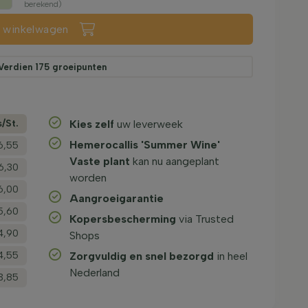
berekend)
n winkelwagen
Verdien
175
groeipunten
s/­St.
Kies zelf
uw leverweek
Hemerocallis 'Summer Wine'
6,55
Vaste plant
kan nu aangeplant
6,30
worden
6,00
Aangroeigarantie
5,60
Kopersbescherming
via Trusted
4,90
Shops
4,55
Zorgvuldig en snel bezorgd
in heel
Nederland
3,85