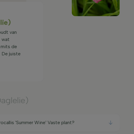
lie)
oudt van
, wat
 mits de
 De juiste
aglelie)
callis 'Summer Wine' Vaste plant?