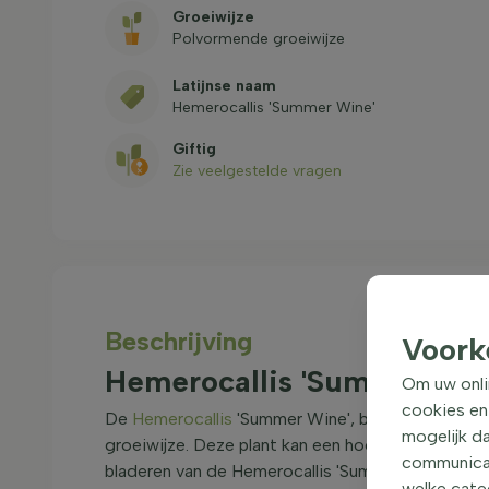
Groeiwijze
Polvormende groeiwijze
Latijnse naam
Hemerocallis 'Summer Wine'
Giftig
Zie veelgestelde vragen
Beschrijving
Voork
Hemerocallis 'Summer Win
Om uw onli
cookies en
De
Hemerocallis
'Summer Wine', beter bekend als
mogelijk da
groeiwijze. Deze plant kan een hoogte bereiken v
communicati
bladeren van de Hemerocallis 'Summer Wine' zijn 
welke categ