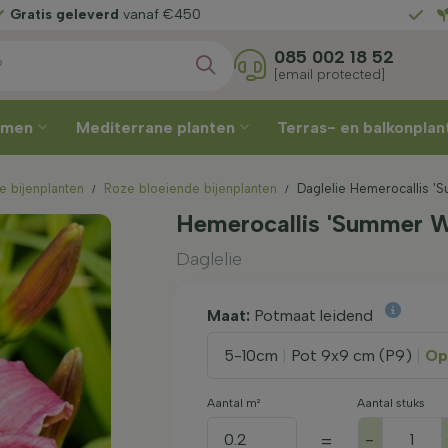
zelf
uw leverweek
Gratis g
085 002 18 52
[email protected]
omen
Mediterrane planten
Terras- en balkonpla
e bijenplanten
Roze bloeiende bijenplanten
Daglelie Hemerocallis '
Hemerocallis 'Summer Wi
Daglelie
Maat:
Potmaat leidend
5-10cm
|
Pot 9x9 cm (P9)
|
Op
Aantal m²
Aantal stuks
-
=