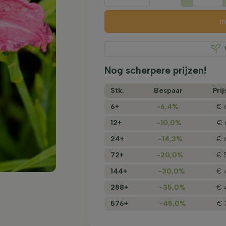
I
Nog scherpere prijzen!
Stk.
Bespaar
Prij
6+
-6,4%
€ 
12+
-10,0%
€ 
24+
-14,3%
€ 
72+
-20,0%
€ 
144+
-30,0%
€ 
288+
-35,0%
€ 
576+
-45,0%
€ 