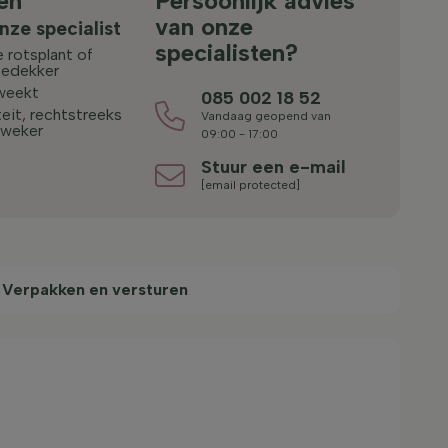
en
Persoonlijk advies
van onze
nze specialist
specialisten?
 rotsplant of
edekker
weekt
085 002 18 52
eit, rechtstreeks
Vandaag geopend van
kweker
09:00 - 17:00
Stuur een e-mail
[email protected]
Verpakken en versturen