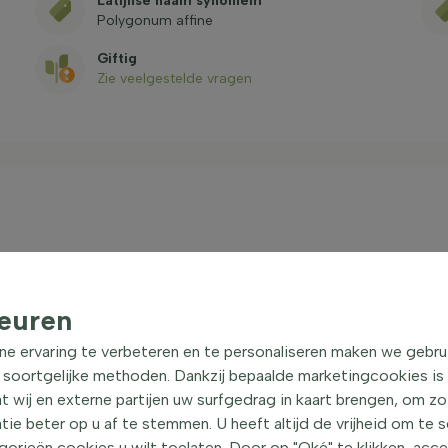
Latijnse naam synoniem
Polygonum affine
Giftig
Zie veelgestelde vragen
bedekker
| Duizendknoop
op, is een veelzijdige plant die vaak wordt gebruikt
euren
reide groeiwijze en kan een hoogte bereiken van
ne ervaring te verbeteren en te personaliseren maken we gebru
nis zijn groen van kleur en voelen glad aan. De
 soortgelijke methoden. Dankzij bepaalde marketingcookies is
lgroot. De Duizendknoop is een groenblijvende plant,
t wij en externe partijen uw surfgedrag in kaart brengen, om z
an de plant blijven. Deze plant is onderhoudsarm en
e beter op u af te stemmen. U heeft altijd de vrijheid om te 
affinis is ideaal als bodembedekker of voor gebruik in
orieën cookies u wilt toelaten. Door op "Oké" te klikken, acc