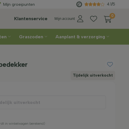
verd
vanaf €450
Rechtstreeks
va
4.1/5
Mijn groeipunten
0
Klantenservice
Mijn account
nten
Graszoden
Aanplant & verzorging
mbedekker
Tijdelijk uitverkocht
delijk uitverkocht
ordt in winkelwagen berekend)