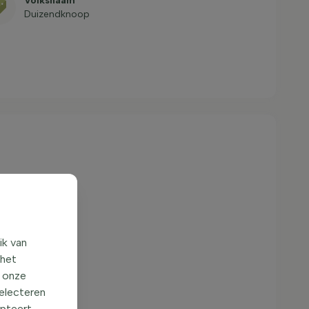
Volksnaam
Duizendknoop
ik van
 het
o onze
selecteren
epteert