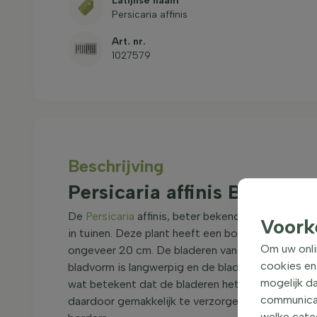
Latijnse naam
Persicaria affinis
Art. nr.
1027579
Beschrijving
Persicaria affinis Bodem
De
Persicaria
affinis, beter bekend als Duizendkno
Voork
in tuinen. Deze plant heeft een bossige, uitgesp
Om uw onli
ongeveer 20 cm. De bladeren van de Persicaria affi
cookies en
bladvorm is langwerpig en de bladeren zijn midde
mogelijk da
wat betekent dat de bladeren het hele jaar door a
communicati
daardoor gemakkelijk te verzorgen. De Persicaria 
welke categ