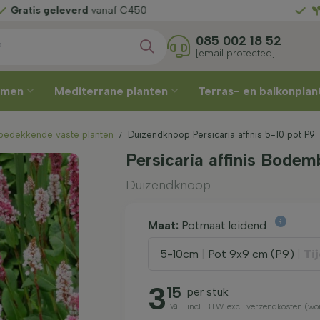
f
uw leverweek
Gratis gele
085 002 18 52
[email protected]
omen
Mediterrane planten
Terras- en balkonpla
edekkende vaste planten
Duizendknoop Persicaria affinis 5-10 pot P9
Persicaria affinis Bode
Duizendknoop
Maat:
Potmaat leidend
5-10cm
|
Pot 9x9 cm (P9)
|
Tij
3
15
per stuk
va
incl. BTW. excl. verzendkosten (w