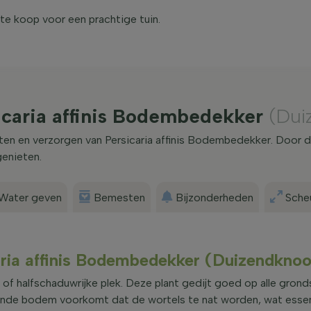
g te koop voor een prachtige tuin.
icaria affinis Bodembedekker
(Dui
nten en verzorgen van Persicaria affinis Bodembedekker. Door d
genieten.
Water geven
Bemesten
Bijzonderheden
Scheu
caria affinis Bodembedekker (Duizendkno
e of halfschaduwrijke plek. Deze plant gedijt goed op alle gron
nde bodem voorkomt dat de wortels te nat worden, wat essent