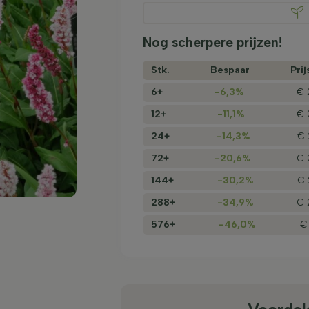
Nog scherpere prijzen!
Stk.
Bespaar
Prij
6+
-6,3%
€ 
12+
-11,1%
€ 
24+
-14,3%
€ 
72+
-20,6%
€ 
144+
-30,2%
€ 
288+
-34,9%
€ 
576+
-46,0%
€