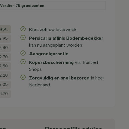
Verdien
75
groeipunten
s/­St.
Kies zelf
uw leverweek
Persicaria affinis Bodembedekker
2,95
kan nu aangeplant worden
2,80
Aangroeigarantie
2,70
Kopersbescherming
via Trusted
2,50
Shops
2,20
Zorgvuldig en snel bezorgd
in heel
2,05
Nederland
 1,70