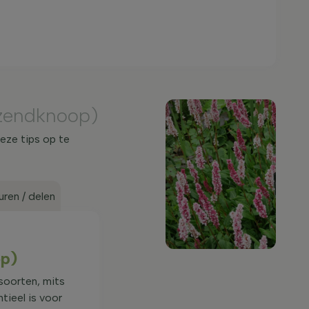
zendknoop)
eze tips op te
ren / delen
op)
dsoorten, mits
ieel is voor