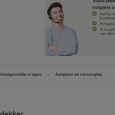
Voordel
volgens o
Perfecte
bodemb
Potgek
A-kwalit
van de 
Veelgestelde vragen
Aanplant en verzorging
edekker