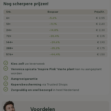
Nog scherpere prijzen!
Stk.
Bespaar
Prijs/­St.
6+
-5,6%
€ 2,55
12+
-11,1%
€ 2,40
24+
-14,8%
€ 2,30
72+
-20,4%
€ 2,15
144+
-29,6%
€ 1,90
288+
-35,2%
€ 1,75
576+
-44,4%
€ 1,50
Kies zelf
uw leverweek
Veronica spicata 'Inspire Pink' Vaste plant
kan nu aangeplant
worden
Aangroeigarantie
Kopersbescherming
via Trusted Shops
Zorgvuldig en snel bezorgd
in heel Nederland
Voordelen