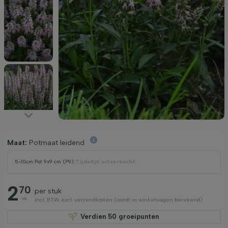
Maat:
Potmaat leidend
5-10cm
|
Pot 9x9 cm (P9)
|
Tijdelijk uitverkocht
2
70
per stuk
va
incl. BTW. excl. verzendkosten (wordt in winkelwagen berekend)
Verdien
50
groeipunten