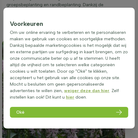
groepsbeplanting en randbeplanting. Dankzij de
polvormende en opgaande groeiwijze creëert het een mooie
structuur in de tuin. De aarereprijs heeft gemiddeld water
Voorkeuren
nodig en is bestand tegen droogte, wat het onderhoud
vergemakkelijkt.
Om uw online ervaring te verbeteren en te personaliseren
maken we gebruik van cookies en soortgelijke methoden.
Dankzij bepaalde marketingcookies is het mogelijk dat wij
en externe partijen uw surfgedrag in kaart brengen, om zo
onze communicatie beter op u af te stemmen. U heeft
altijd de vrijheid om te selecteren welke categorieën
cookies u wilt toelaten. Door op "Oké" te klikken,
accepteert u het gebruik van alle cookies op onze site.
Mocht u besluiten om geen gepersonaliseerde
advertenties te willen zien,
weiger deze dan hier
. Zelf
instellen kan ook! Dit kunt u
hier
doen.
Oké