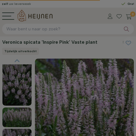
verweek
Gratis geleverd
0
Veronica spicata 'Inspire Pink' Vaste plant
Ereprijs
Tijdelijk uitverkocht