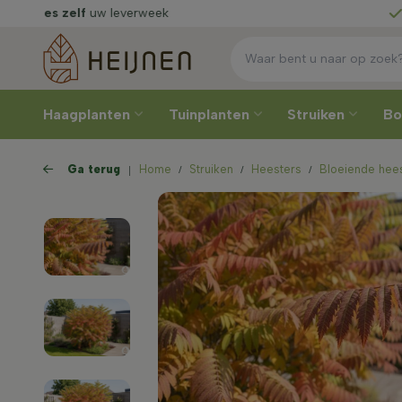
echtstreeks
van de kweker
Kies 
Haagplanten
Tuinplanten
Struiken
B
Ga terug
Home
Struiken
Heesters
Bloeiende hee