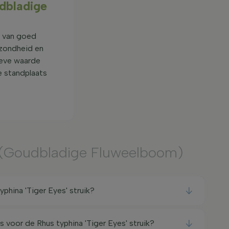
udbladige
t van goed
ezondheid en
tieve waarde
de standplaats
(Goudbladige Fluweelboom)
phina 'Tiger Eyes' struik?
s voor de Rhus typhina 'Tiger Eyes' struik?