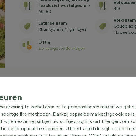
Volwassen
(exclusief wortelgestel)
450
60-80
Volksnaam
Latijnse naam
Goudbladi
Rhus typhina 'Tiger Eyes'
Fluweelbo
Giftig
Zie veelgestelde vragen
euren
 struik 60-80 cm
|
ne ervaring te verbeteren en te personaliseren maken we gebru
 soortgelijke methoden. Dankzij bepaalde marketingcookies is
t wij en externe partijen uw surfgedrag in kaart brengen, om z
de Goudbladige Fluweelboom, is een opvallende
e beter op u af te stemmen. U heeft altijd de vrijheid om te 
e. Deze plant kan een hoogte bereiken van ongeveer
orieën cookies u wilt toelaten. Door op "Oké" te klikken, acc