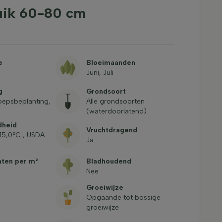
ruik 60-80 cm
e
Bloeimaanden
Juni, Juli
g
Grondsoort
oepsbeplanting,
Alle grondsoorten
(waterdoorlatend)
dheid
Vruchtdragend
-15,0°C , USDA
Ja
nten per m²
Bladhoudend
Nee
Groeiwijze
Opgaande tot bossige
groeiwijze