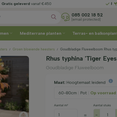
zelf
uw leverweek
Gratis ge
085 002 18 52
[email protected]
omen
Mediterrane planten
Terras- en balkonpla
sters
Groen bloeiende heesters
Goudbladige Fluweelboom Rhus typh
Rhus typhina 'Tiger Eyes
Goudbladige Fluweelboom
Maat:
Hoogtemaat leidend
60-80cm
|
Pot
|
Op voorraad
Aantal m²
Aantal stuks
-
=