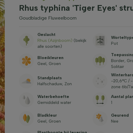
Rhus typhina 'Tiger Eyes' st
Goudbladige Fluweelboom
Geslacht
Worteltyp
Rhus (Azijnboom)
(bekijk
Pot
alle soorten)
Toepassin
Bloeikleuren
Border, Gr
Geel, Groen
Solitair
Winterhar
Standplaats
-20,6°C / 
Halfschaduw, Zon
zone 6b/7a
Waterbehoefte
Aantal pla
Gemiddeld water
1
Bladkleur
Geurend
Geel, Groen
Nee
Planthoogte bij levering