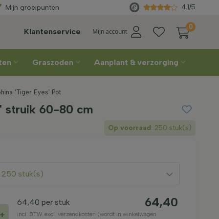
leverd
vanaf €450
Rechtstreeks
4.1/5
Mijn groeipunten
0
Klantenservice
Mijn account
nten
Graszoden
Aanplant & verzorging
ina 'Tiger Eyes' Pot
' struik 60-80 cm
Op voorraad
: 250 stuk(s)
: 250 stuk(s)
64,40
64,40
per stuk
+
incl. BTW. excl. verzendkosten (wordt in winkelwagen