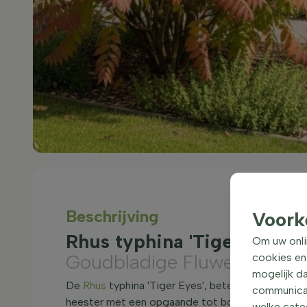
Beschrijving
Voork
Rhus typhina 'Tiger Eyes'
Om uw onli
Goudbladige Fluweelboom
cookies en
mogelijk da
De
Rhus
typhina 'Tiger Eyes', beter bekend als 
communicati
heester met een opgaande tot bossige groeiwijz
welke categ