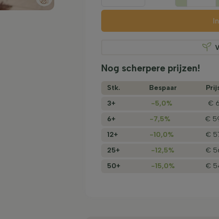
I
V
Nog scherpere prijzen!
Stk.
Bespaar
Prij
3+
-5,0%
€ 6
6+
-7,5%
€ 5
12+
-10,0%
€ 5
25+
-12,5%
€ 5
50+
-15,0%
€ 5