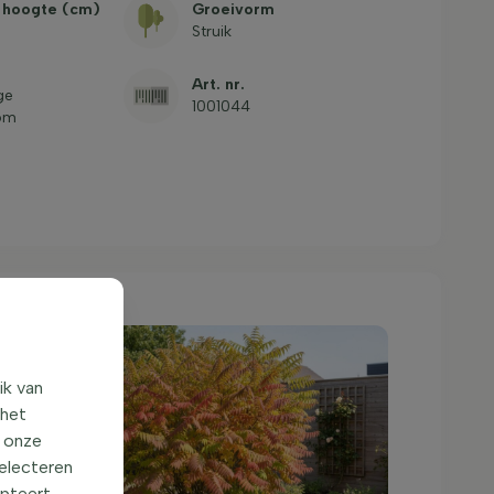
 hoogte (cm)
Groeivorm
Struik
Art. nr.
ge
1001044
om
ik van
 het
o onze
selecteren
epteert