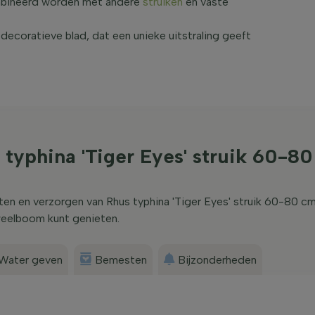
ombineerd worden met andere
struiken
en vaste
decoratieve blad, dat een unieke uitstraling geeft
typhina 'Tiger Eyes' struik 60-8
ten en verzorgen van Rhus typhina 'Tiger Eyes' struik 60-80 c
weelboom kunt genieten.
Water geven
Bemesten
Bijzonderheden