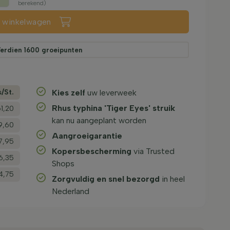
berekend)
n winkelwagen
erdien
1600
groeipunten
s/­St.
Kies zelf
uw leverweek
Rhus typhina 'Tiger Eyes' struik
1,20
kan nu aangeplant worden
9,60
Aangroeigarantie
7,95
Kopersbescherming
via Trusted
6,35
Shops
4,75
Zorgvuldig en snel bezorgd
in heel
Nederland