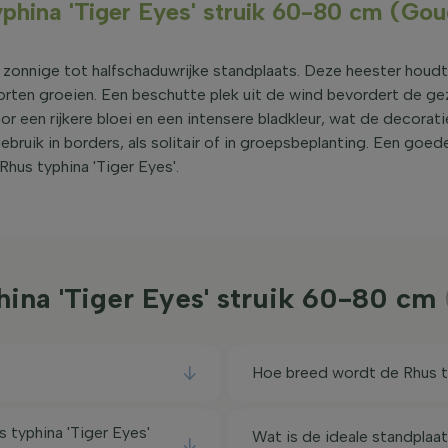
yphina 'Tiger Eyes' struik 60-80 cm (Go
n zonnige tot halfschaduwrijke standplaats. Deze heester houd
oorten groeien. Een beschutte plek uit de wind bevordert de g
oor een rijkere bloei en een intensere bladkleur, wat de decora
gebruik in borders, als solitair of in groepsbeplanting. Een goe
Rhus typhina 'Tiger Eyes'.
hina 'Tiger Eyes' struik 60-80 cm
?
Hoe breed wordt de Rhus ty
typhina 'Tiger Eyes'
Wat is de ideale standplaat