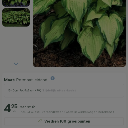
Maat:
Potmaat leidend
5-10cm
|
Pot 9x9 cm (P9)
|
Tijdelijk uitverkocht
4
25
per stuk
va
incl. BTW. excl. verzendkosten (wordt in winkelwagen berekend)
Verdien
100
groeipunten