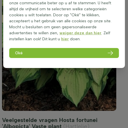
onze communicatie beter op u af te stemmen. U heeft
altijd de vrijheid om te selecteren welke categorieën
cookies u wilt toelaten. Door op "Oké" te klikken,
accepteert u het gebruik van alle cookies op onze site.
Mocht u besluiten om geen gepersonaliseerde
advertenties te willen zien,
weiger deze dan hier
. Zelf
instellen kan ook! Dit kunt u
hier
doen.
Oké
Veelgestelde vragen Hosta fortunei
'Albopicta' Vaste plant
(Hartlelie)