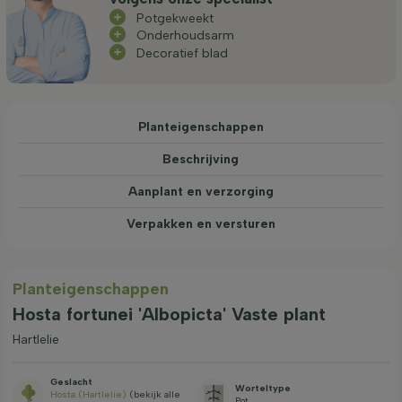
Potgekweekt
Onderhoudsarm
Decoratief blad
Planteigenschappen
Beschrijving
Aanplant en verzorging
Verpakken en versturen
Planteigenschappen
Hosta fortunei 'Albopicta' Vaste plant
Hartlelie
Geslacht
Worteltype
Hosta (Hartlelie)
(bekijk alle
Pot