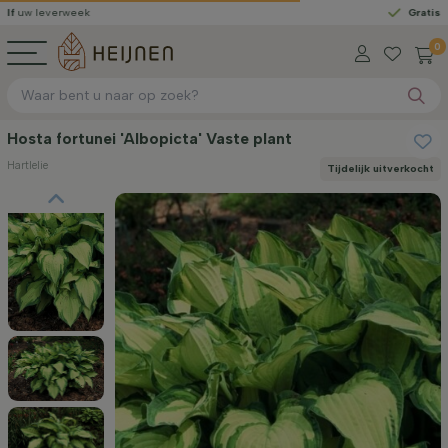
erweek
Gratis geleverd
v
0
Hosta fortunei 'Albopicta' Vaste plant
Hartlelie
Tijdelijk uitverkocht