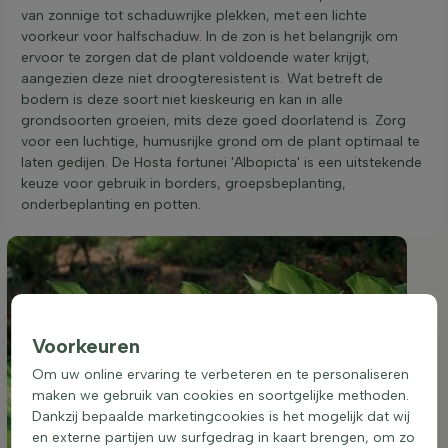
van zonnige tot schaduwrijke plekken, met een lichte
voorkeur voor halfschaduw. In de zon is het belangrijk om
ervoor te zorgen dat de plant voldoende water krijgt,
aangezien deze niet droogteresistent is. Wat betreft de
bodem is deze soort niet kieskeurig en kan in alle
grondsoorten groeien, mits deze goed doorlatend is. Zorg
voor een luchtige, humusrijke grond om de plant optimaal te
laten gedijen. De Hosta fortunei 'Albopicta' is een uitstekende
keuze voor gebruik in borders, groepsbeplanting,
onderbeplanting en potten.
Voorkeuren
Om uw online ervaring te verbeteren en te personaliseren
maken we gebruik van cookies en soortgelijke methoden.
Dankzij bepaalde marketingcookies is het mogelijk dat wij
en externe partijen uw surfgedrag in kaart brengen, om zo