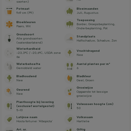
soorten)
Potmaat
Bloeimaanden
9x9 cm (P9)
Juli, Augustus
Toepassing
Bloeikleuren
Border, Groepsbeplanting,
Paars, Wit
Onderbeplanting, Pot
Grondsoort
Standplaats
Alle grondsoorten
Halfschaduw, Schaduw, Zon
(waterdoorlatend)
Winterhardheid
Vruchtdragend
-23,3°C / -20,6°C, USDA zone
Nee
6a
Waterbehoefte
Aantal planten per m²
Gemiddeld water
6
Bladhoudend
Bladkleur
Nee
Geel, Groen
Groeiwijze
Geurend
Opgaande tot bossige
Nee
groeiwijze
Planthoogte bij levering
Volwassen hoogte (cm)
(exclusief wortelgestel)
50
5-10
Latijnse naam
Volksnaam
Hosta fortunei 'Albopicta'
Hartlelie
Art. nr.
Giftig