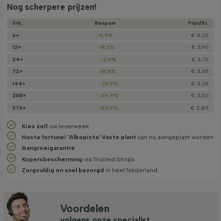
Nog scherpere prijzen!
Stk.
Bespaar
Prijs/­St.
6+
-5,9%
€ 4,00
12+
-8,2%
€ 3,90
24+
-12,9%
€ 3,70
72+
-18,8%
€ 3,45
144+
-23,5%
€ 3,25
288+
-29,4%
€ 3,00
576+
-32,9%
€ 2,85
Kies zelf
uw leverweek
Hosta fortunei 'Albopicta' Vaste plant
kan nu aangeplant worden
Aangroeigarantie
Kopersbescherming
via Trusted Shops
Zorgvuldig en snel bezorgd
in heel Nederland
Voordelen
volgens onze specialist