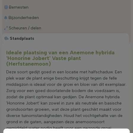
Bemesten
Bijzonderheden
Scheuren / delen
Standplaats
Ideale plaatsing van een Anemone hybrida
'Honorine Jobert' Vaste plant
(Herfstanemoon)
Deze soort gedijt goed in een locatie met halfschaduw. Een
plek waar de plant enige beschutting krijgt tegen de felle
middagzon is ideaal voor de groei en bloei van dit exemplaar.
Zorg voor een goed doorlatende bodem die voedzaam is,
zodat de plant optimaal kan gedijen. De Anemone hybrida
'Honorine Jobert' kan zowel in zure als neutrale en basische
grondsoorten groeien, wat deze plant geschikt maakt voor
diverse tuinomstandigheden. Houd het vochtgehalte van de
grond in de gaten, aangezien deze anemoonsoort
gemiddeld water nodig heeft voor een gezonde groei.