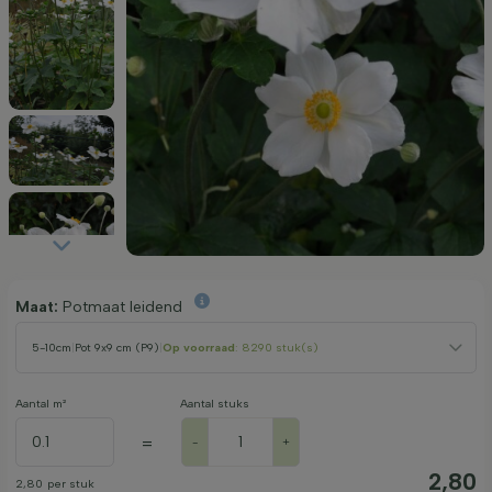
Maat:
Potmaat leidend
5-10cm
|
Pot 9x9 cm (P9)
|
Op voorraad
: 8290 stuk(s)
Aantal m²
Aantal stuks
=
-
+
2,80
2,80
per stuk