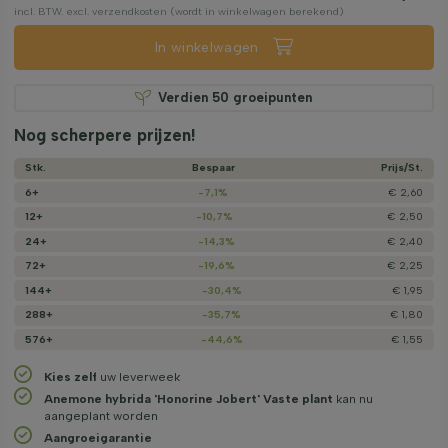
incl. BTW. excl. verzendkosten (wordt in winkelwagen berekend)
In winkelwagen
Verdien
50
groeipunten
Nog scherpere prijzen!
Stk.
Bespaar
Prijs/­St.
6+
-7,1%
€ 2,60
12+
-10,7%
€ 2,50
24+
-14,3%
€ 2,40
72+
-19,6%
€ 2,25
144+
-30,4%
€ 1,95
288+
-35,7%
€ 1,80
576+
-44,6%
€ 1,55
Kies zelf
uw leverweek
Anemone hybrida 'Honorine Jobert' Vaste plant
kan nu
aangeplant worden
Aangroeigarantie