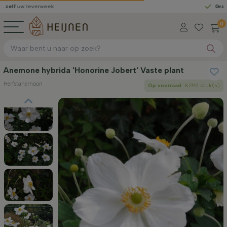
leverweek
Gratis gelever
0
Anemone hybrida 'Honorine Jobert' Vaste plant
Herfstanemoon
Op voorraad
: 8290 stuk(s)