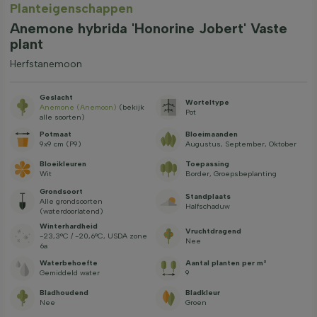
Planteigenschappen
Anemone hybrida 'Honorine Jobert' Vaste
plant
Herfstanemoon
Geslacht
Worteltype
Anemone (Anemoon)
(bekijk
Pot
alle soorten)
Potmaat
Bloeimaanden
9x9 cm (P9)
Augustus, September, Oktober
Bloeikleuren
Toepassing
Wit
Border, Groepsbeplanting
Grondsoort
Standplaats
Alle grondsoorten
Halfschaduw
(waterdoorlatend)
Winterhardheid
Vruchtdragend
-23,3°C / -20,6°C, USDA zone
Nee
6a
Waterbehoefte
Aantal planten per m²
Gemiddeld water
9
Bladhoudend
Bladkleur
Nee
Groen