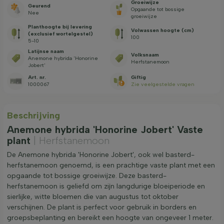
Groeiwijze
Geurend
Opgaande tot bossige
Nee
groeiwijze
Planthoogte bij levering
Volwassen hoogte (cm)
(exclusief wortelgestel)
100
5-10
Latijnse naam
Volksnaam
Anemone hybrida 'Honorine
Herfstanemoon
Jobert'
Art. nr.
Giftig
1000067
Zie veelgestelde vragen
Beschrijving
Anemone hybrida 'Honorine Jobert' Vaste
plant
| Herfstanemoon
De Anemone hybrida 'Honorine Jobert', ook wel basterd-
herfstanemoon genoemd, is een prachtige vaste plant met een
opgaande tot bossige groeiwijze. Deze basterd-
herfstanemoon is geliefd om zijn langdurige bloeiperiode en
sierlijke, witte bloemen die van augustus tot oktober
verschijnen. De plant is perfect voor gebruik in borders en
groepsbeplanting en bereikt een hoogte van ongeveer 1 meter.