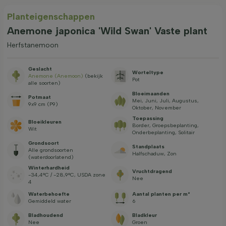
Planteigenschappen
Anemone japonica 'Wild Swan' Vaste plant
Herfstanemoon
Geslacht
Worteltype
Anemone (Anemoon)
(bekijk
Pot
alle soorten)
Bloeimaanden
Potmaat
Mei, Juni, Juli, Augustus,
9x9 cm (P9)
Oktober, November
Toepassing
Bloeikleuren
Border, Groepsbeplanting,
Wit
Onderbeplanting, Solitair
Grondsoort
Standplaats
Alle grondsoorten
Halfschaduw, Zon
(waterdoorlatend)
Winterhardheid
Vruchtdragend
-34,4°C / -28,9°C, USDA zone
Nee
4
Waterbehoefte
Aantal planten per m²
Gemiddeld water
6
Bladhoudend
Bladkleur
Nee
Groen