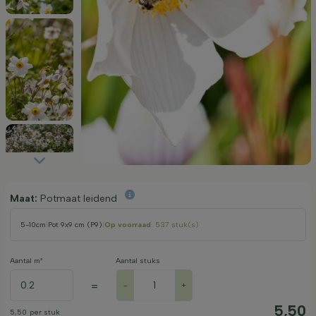
Maat:
Potmaat leidend
5-10cm
|
Pot 9x9 cm (P9)
|
Op voorraad
: 537 stuk(s)
Aantal m²
Aantal stuks
=
-
+
5,50
5,50
per stuk