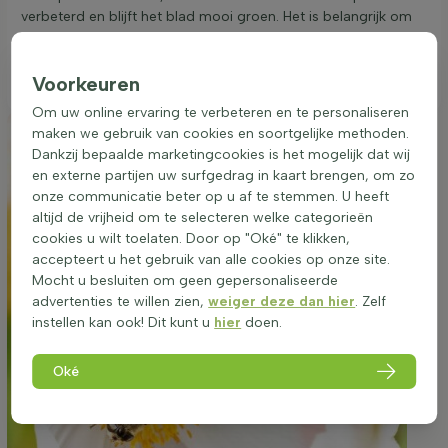
verbeterd en blijft het blad mooi groen. Het is belangrijk om
te zorgen voor een goede waterafvoer, zodat de wortels niet
te nat worden. Een goede standplaats is essentieel voor de
optimale ontwikkeling van Anemone japonica 'Wild Swan'.
Voorkeuren
Om uw online ervaring te verbeteren en te personaliseren
maken we gebruik van cookies en soortgelijke methoden.
Dankzij bepaalde marketingcookies is het mogelijk dat wij
en externe partijen uw surfgedrag in kaart brengen, om zo
onze communicatie beter op u af te stemmen. U heeft
altijd de vrijheid om te selecteren welke categorieën
cookies u wilt toelaten. Door op "Oké" te klikken,
accepteert u het gebruik van alle cookies op onze site.
Mocht u besluiten om geen gepersonaliseerde
advertenties te willen zien,
weiger deze dan hier
. Zelf
instellen kan ook! Dit kunt u
hier
doen.
Oké