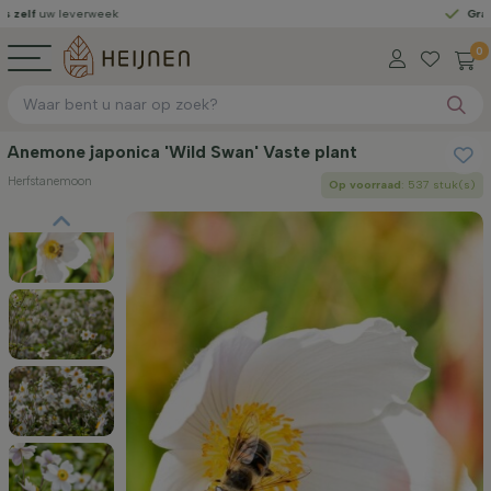
leverweek
Gratis geleve
0
Anemone japonica 'Wild Swan' Vaste plant
Herfstanemoon
Op voorraad
: 537 stuk(s)