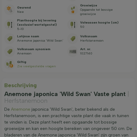
Groeiwijze
Geurend
Opgaande tot bossige
Nee
groeiwijze
Planthoogte bij levering
Volwassen hoogte (cm)
(exclusief wortelgestel)
50
5-10
Latijnse naam
Volksnaam
Anemone japonica 'Wild Swan'
Herfstanemoon
Volksnaam synoniem
Art. nr.
Anemoon
1027140
Giftig
Zie veelgestelde vragen
Beschrijving
Anemone japonica 'Wild Swan' Vaste plant
|
Herfstanemoon
De
Anemone
japonica 'Wild Swan', beter bekend als de
Herfstanemoon, is een prachtige vaste plant die vaak in tuinen
te vinden is. Deze plant heeft een opgaande tot bossige
groeiwijze en kan een hoogte bereiken van ongeveer 50 cm. De
bladeren van de Anemone japonica 'Wild Swan' zijn groen van