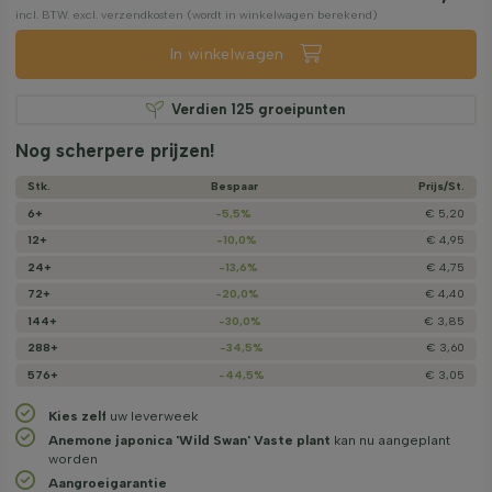
incl. BTW. excl. verzendkosten (wordt in winkelwagen berekend)
In winkelwagen
Verdien
125
groeipunten
Nog scherpere prijzen!
Stk.
Bespaar
Prijs/­St.
6+
-5,5%
€ 5,20
12+
-10,0%
€ 4,95
24+
-13,6%
€ 4,75
72+
-20,0%
€ 4,40
144+
-30,0%
€ 3,85
288+
-34,5%
€ 3,60
576+
-44,5%
€ 3,05
Kies zelf
uw leverweek
Anemone japonica 'Wild Swan' Vaste plant
kan nu aangeplant
worden
Aangroeigarantie