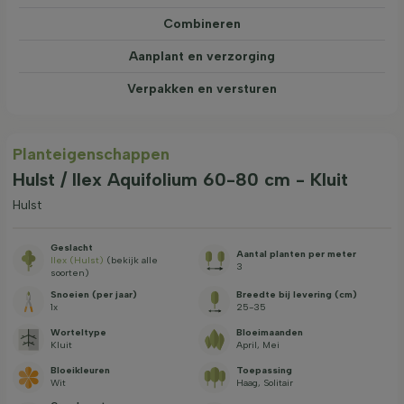
Combineren
Aanplant en verzorging
Verpakken en versturen
Planteigenschappen
Hulst / Ilex Aquifolium 60-80 cm - Kluit
Hulst
Geslacht
Aantal planten per meter
Ilex (Hulst)
(bekijk alle
3
soorten)
Snoeien (per jaar)
Breedte bij levering (cm)
1x
25-35
Worteltype
Bloeimaanden
Kluit
April, Mei
Bloeikleuren
Toepassing
Wit
Haag, Solitair