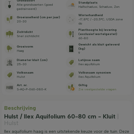
Grondsoort
Standplaats
Alle grondsoorten (goed
Halfschaduw, Schaduw, Zon
gedraineerd)
Winterhardheid
Groeisnelheid (cm per jaar)
-17,8°C / -20,5°C, USDA zone
20-30
6b
Planthoogte bij levering
Zichtdicht
(exclusief wortelgestel)
Snel zichtdicht
60-80
Gewicht als kluit geleverd
Groeivorm
(kg)
Haag
9
Diameter kluit (cm)
Latijnse naam
25-30
Ilex aquifolium
Volksnaam
Volksnaam synoniem
Hulst
Ilex Aquifolium
Art. nr.
Giftig
S-AQ-P-060-080-K
Zie veelgestelde vragen
Beschrijving
Hulst / Ilex Aquifolium 60-80 cm - Kluit
|
Hulst
Ilex aquifolium haag is een uitstekende keuze voor de tuin. Deze