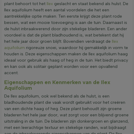
plant behoort tot het
Ilex
geslacht en staat bekend als hulst. De
Ilex aquifolium heeft een aantal voordelen die het een
aantrekkelijke optie maken. Ten eerste krijgt deze plant rode
bessen, wat een mooie toevoeging is aan de tuin. Daarnaast is
de hulst inbraakwerend door zijn stekelige bladeren. Een ander
voordeel is dat de plant bladhoudend is, wat betekent dat hij
het hele jaar door groen blijft. Bovendien verdraagt de
Ilex
aquifolium
rigoreuze snoei, waardoor hij gemakkelijk in vorm te
houden is. Deze eigenschappen maken de Ilex aquifolium haag
ideaal voor gebruik als haag of heg in de tuin. Het biedt privacy
en kan ook als solitair geplant worden voor een opvallend
accent.
Eigenschappen en Kenmerken van de Ilex
Aquifolium
De Ilex aquifolium, ook wel bekend als de hulst, is een
bladhoudende plant die vaak wordt gebruikt voor het creëren
van een dichte haag of heg. Deze plant behoudt zijn groene
bladeren het hele jaar door, wat zorgt voor een blijvend groene
uitstraling in de tuin. De bladeren zijn donkergroen en glanzend,
met een leerachtige textuur en stekelige randen, wat bijdraagt
aan de inbraakwerende eigenschappen van de plant. De Ilex