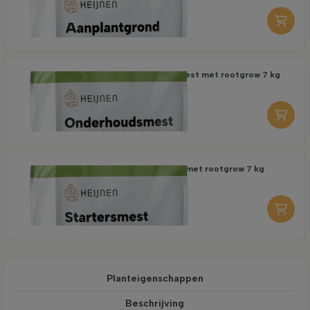
-
+
Organische Onderhoudsmest met rootgrow 7 kg
18,95
per stuk
-
+
Organische Startersmest met rootgrow 7 kg
19,95
per stuk
-
+
Planteigenschappen
Beschrijving