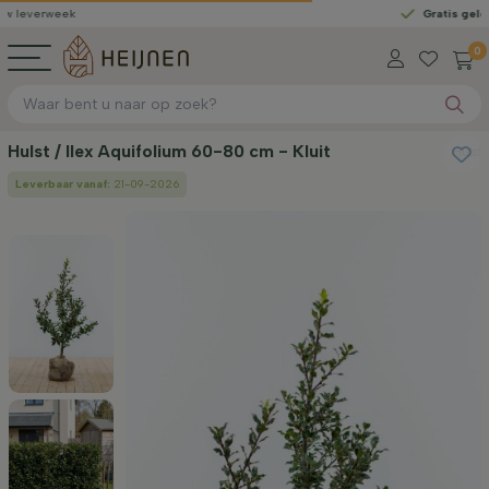
ek
Gratis geleverd
vanaf
0
Hulst / Ilex Aquifolium 60-80 cm - Kluit
Hulst
Leverbaar vanaf:
21-09-2026