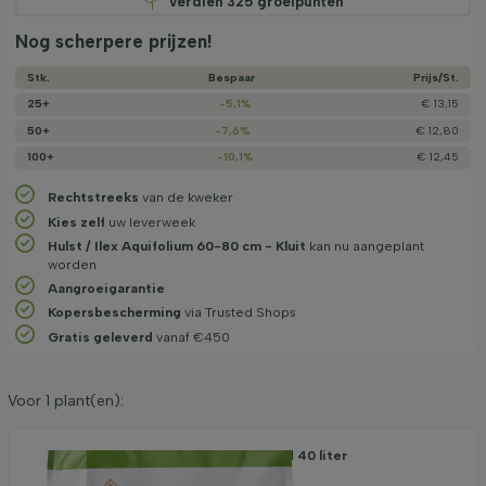
Verdien
325
groeipunten
Nog scherpere prijzen!
Stk.
Bespaar
Prijs/­St.
25+
-5,1%
€ 13,15
50+
-7,6%
€ 12,80
100+
-10,1%
€ 12,45
Rechtstreeks
van de kweker
Kies zelf
uw leverweek
Hulst / Ilex Aquifolium 60-80 cm - Kluit
kan nu aangeplant
worden
Aangroeigarantie
Kopersbescherming
via Trusted Shops
Gratis geleverd
vanaf €450
Voor
1
plant(en):
Organische Aanplantgrond 40 liter
7,45
per stuk