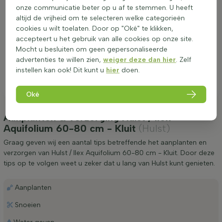
onze communicatie beter op u af te stemmen. U heeft
altijd de vrijheid om te selecteren welke categorieën
cookies u wilt toelaten. Door op "Oké" te klikken,
accepteert u het gebruik van alle cookies op onze site.
Mocht u besluiten om geen gepersonaliseerde
advertenties te willen zien,
weiger deze dan hier
. Zelf
instellen kan ook! Dit kunt u
hier
doen.
Oké
Aanplanten & verzorging Hulst / Ilex
Aquifolium 60-80 cm - Kluit
(Hulst)
Graag geven wij een aantal tips betreffende het aanplanten en
verzorgen van Hulst / Ilex Aquifolium 60-80 cm - Kluit. Door deze
tips op te volgen weet u zeker dat u lang van Hulst kunt genieten.
Aanplanten
Snoeien