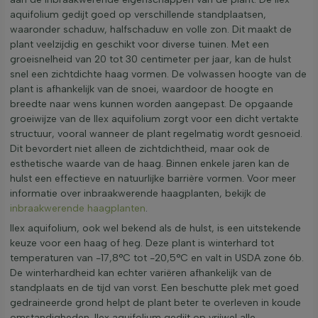
aquifolium gedijt goed op verschillende standplaatsen,
waaronder schaduw, halfschaduw en volle zon. Dit maakt de
plant veelzijdig en geschikt voor diverse tuinen. Met een
groeisnelheid van 20 tot 30 centimeter per jaar, kan de hulst
snel een zichtdichte haag vormen. De volwassen hoogte van de
plant is afhankelijk van de snoei, waardoor de hoogte en
breedte naar wens kunnen worden aangepast. De opgaande
groeiwijze van de Ilex aquifolium zorgt voor een dicht vertakte
structuur, vooral wanneer de plant regelmatig wordt gesnoeid.
Dit bevordert niet alleen de zichtdichtheid, maar ook de
esthetische waarde van de haag. Binnen enkele jaren kan de
hulst een effectieve en natuurlijke barrière vormen. Voor meer
informatie over inbraakwerende haagplanten, bekijk de
inbraakwerende haagplanten
.
Ilex aquifolium, ook wel bekend als de hulst, is een uitstekende
keuze voor een haag of heg. Deze plant is winterhard tot
temperaturen van -17,8°C tot -20,5°C en valt in USDA zone 6b.
De winterhardheid kan echter variëren afhankelijk van de
standplaats en de tijd van vorst. Een beschutte plek met goed
gedraineerde grond helpt de plant beter te overleven in koude
omstandigheden. Ilex aquifolium gedijt op vrijwel alle