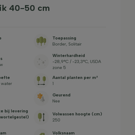
uik 40-50 cm
e
Toepassing
Border, Solitair
Winterhardheid
ts
-28,9°C / -23,3°C, USDA
uw
zone 5
oefte
Aantal planten per m²
 water
1
Geurend
Nee
e bij levering
Volwassen hoogte (cm)
 wortelgestel)
250
aam
Volksnaam