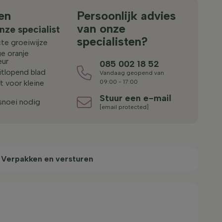
en
Persoonlijk advies
van onze
nze specialist
specialisten?
e groeiwijze
e oranje
eur
085 002 18 52
itlopend blad
Vandaag geopend van
t voor kleine
09:00 - 17:00
Stuur een e-mail
snoei nodig
[email protected]
Verpakken en versturen