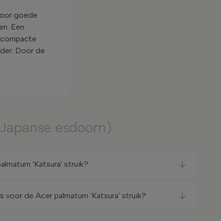
 voor goede
ken. Een
n compacte
order. Door de
(Japanse esdoorn)
lmatum 'Katsura' struik?
s voor de Acer palmatum 'Katsura' struik?