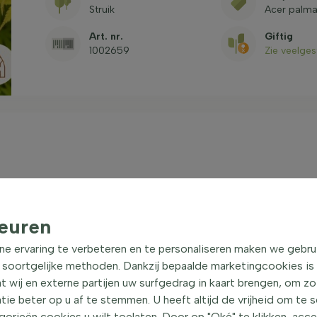
Struik
Acer palma
Art. nr.
Giftig
1002659
Zie veelge
struik 40-50 cm
| Japanse
euren
 Japanse esdoorn, is een prachtige heester met een
ne ervaring te verbeteren en te personaliseren maken we gebru
gte van ongeveer 250 cm en is ideaal voor kleine
 soortgelijke methoden. Dankzij bepaalde marketingcookies is
n de Acer palmatum 'Katsura' zijn oranje van kleur en
t wij en externe partijen uw surfgedrag in kaart brengen, om z
n wel een schitterende oranje herfstkleur. De Japanse
e beter op u af te stemmen. U heeft altijd de vrijheid om te 
 bladeren in de winter afvallen. Deze plant is
orieën cookies u wilt toelaten. Door op "Oké" te klikken, acc