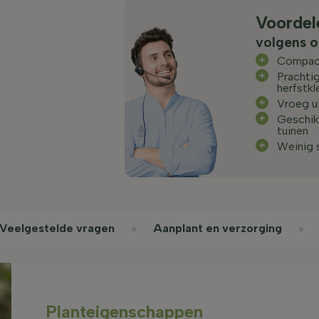
Voordel
volgens o
Compact
Prachtig
herfstkl
Vroeg u
Geschik
tuinen
Weinig 
Veelgestelde vragen
Aanplant en verzorging
Planteigenschappen