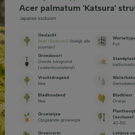
Acer palmatum 'Katsura' str
Japanse esdoorn
Geslacht
Worteltyp
Acer (Esdoorn)
(bekijk alle
Pot
soorten)
Grondsoort
Standplaa
Goede tuingrond
Halfschad
(waterdoorlatend)
Vruchtdragend
Waterbeh
Nee
Gemiddeld
Bladhoudend
Bladkleur
Nee
Oranje
Planthoogt
Groeiwijze
(exclusief
Opgaande groeiwijze
40-50
Groeivorm
Latijnse n