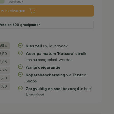
berekend)
n winkelwagen
Verdien
600
groeipunten
s/­St.
Kies zelf
uw leverweek
Acer palmatum 'Katsura' struik
3,50
kan nu aangeplant worden
2,85
Aangroeigarantie
2,25
Kopersbescherming
via Trusted
1,60
Shops
1,00
Zorgvuldig en snel bezorgd
in heel
Nederland