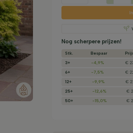
I
Nog scherpere prijzen!
Stk.
Bespaar
Prij
3+
-4,9%
€ 2
6+
-7,5%
€ 2
12+
-9,9%
€ 2
25+
-12,6%
€ 2
50+
-15,0%
€ 2