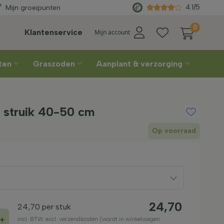
verd
vanaf €450
Rechtstreeks
va
4.1/5
Mijn groeipunten
0
Klantenservice
Mijn account
nten
Graszoden
Aanplant & verzorging
' struik 40-50 cm
Op voorraad
24,70
24,70
per stuk
+
incl. BTW. excl. verzendkosten (wordt in winkelwagen