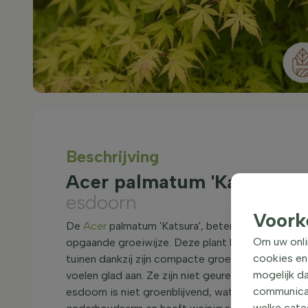
Beschrijving
Acer palmatum 'Katsura' 
esdoorn
Voork
De
Acer
palmatum 'Katsura', beter bekend als de
Om uw onli
opgaande groeiwijze. Deze plant bereikt een hoo
cookies en
tuinen dankzij zijn compacte groei. De bladeren va
mogelijk da
voelen glad aan. Ze zijn niet geurend, maar biede
communicati
esdoorn is niet groenblijvend, wat betekent dat de
welke categ