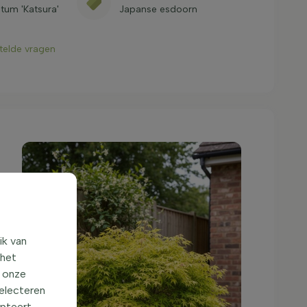
tum 'Katsura'
Japanse esdoorn
stelde vragen
ik van
 het
o onze
selecteren
epteert