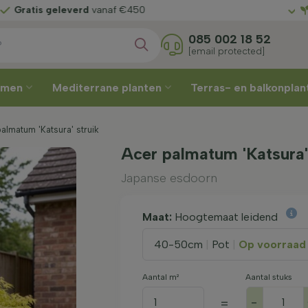
lf
uw leverweek
Gratis gele
085 002 18 52
[email protected]
omen
Mediterrane planten
Terras- en balkonpla
lmatum 'Katsura' struik
Acer palmatum 'Katsura
Japanse esdoorn
Maat:
Hoogtemaat leidend
40-50cm
|
Pot
|
Op voorraad
Aantal m²
Aantal stuks
-
=