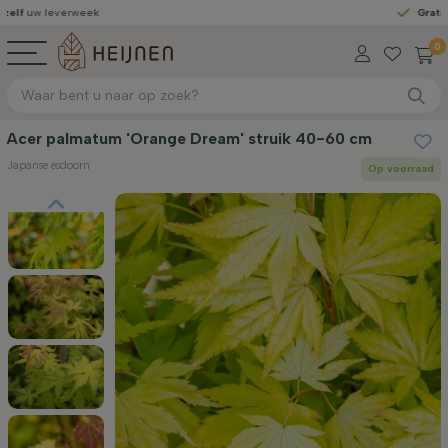
verweek
Gratis geleverd
0
Acer palmatum 'Orange Dream' struik 40-60 cm
Japanse esdoorn
Op voorraad