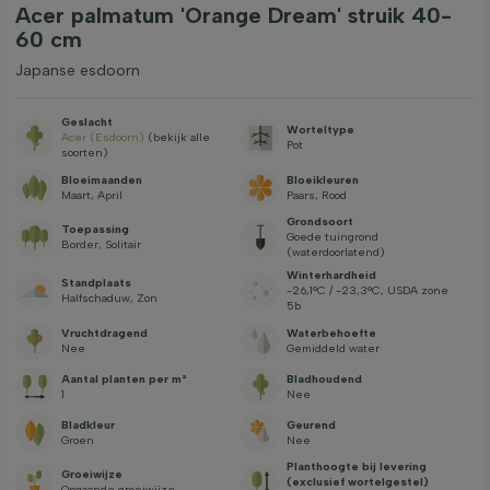
Acer palmatum 'Orange Dream' struik 40-
60 cm
Japanse esdoorn
Geslacht
Worteltype
Acer (Esdoorn)
(bekijk alle
Pot
soorten)
Bloeimaanden
Bloeikleuren
Maart, April
Paars, Rood
Grondsoort
Toepassing
Goede tuingrond
Border, Solitair
(waterdoorlatend)
Winterhardheid
Standplaats
-26,1°C / -23,3°C, USDA zone
Halfschaduw, Zon
5b
Vruchtdragend
Waterbehoefte
Nee
Gemiddeld water
Aantal planten per m²
Bladhoudend
1
Nee
Bladkleur
Geurend
Groen
Nee
Planthoogte bij levering
Groeiwijze
(exclusief wortelgestel)
Opgaande groeiwijze