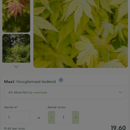
Maat:
Hoogtemaat leidend
40-60cm
|
Pot
|
Op voorraad
Aantal m²
Aantal stuks
=
-
+
19,60
19,60
per stuk