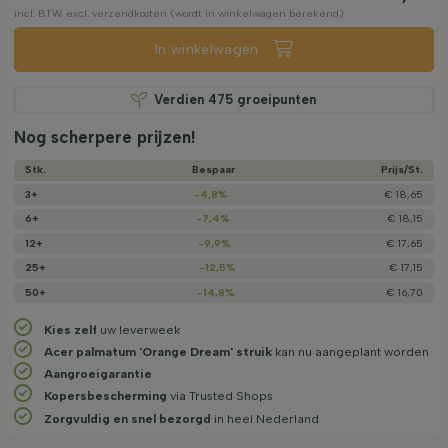
incl. BTW. excl. verzendkosten (wordt in winkelwagen berekend)
In winkelwagen
Verdien
475
groeipunten
Nog scherpere prijzen!
Stk.
Bespaar
Prijs/­St.
3+
-4,8%
€ 18,65
6+
-7,4%
€ 18,15
12+
-9,9%
€ 17,65
25+
-12,5%
€ 17,15
50+
-14,8%
€ 16,70
Kies zelf
uw leverweek
Acer palmatum 'Orange Dream' struik
kan nu aangeplant worden
Aangroeigarantie
Kopersbescherming
via Trusted Shops
Zorgvuldig en snel bezorgd
in heel Nederland