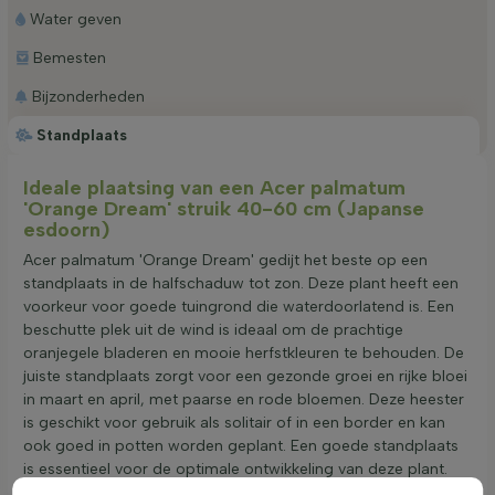
Water geven
Bemesten
Bijzonderheden
Standplaats
Ideale plaatsing van een Acer palmatum
'Orange Dream' struik 40-60 cm (Japanse
esdoorn)
Acer palmatum 'Orange Dream' gedijt het beste op een
standplaats in de halfschaduw tot zon. Deze plant heeft een
voorkeur voor goede tuingrond die waterdoorlatend is. Een
beschutte plek uit de wind is ideaal om de prachtige
oranjegele bladeren en mooie herfstkleuren te behouden. De
juiste standplaats zorgt voor een gezonde groei en rijke bloei
in maart en april, met paarse en rode bloemen. Deze heester
is geschikt voor gebruik als solitair of in een border en kan
ook goed in potten worden geplant. Een goede standplaats
is essentieel voor de optimale ontwikkeling van deze plant.