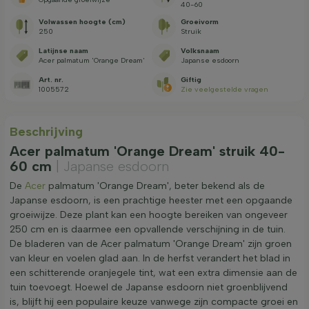
40-60
Volwassen hoogte (cm)
Groeivorm
250
Struik
Latijnse naam
Volksnaam
Acer palmatum 'Orange Dream'
Japanse esdoorn
Art. nr.
Giftig
1005572
Zie veelgestelde vragen
Beschrijving
Acer palmatum 'Orange Dream' struik 40-
60 cm
| Japanse esdoorn
De
Acer
palmatum 'Orange Dream', beter bekend als de
Japanse esdoorn, is een prachtige heester met een opgaande
groeiwijze. Deze plant kan een hoogte bereiken van ongeveer
250 cm en is daarmee een opvallende verschijning in de tuin.
De bladeren van de Acer palmatum 'Orange Dream' zijn groen
van kleur en voelen glad aan. In de herfst verandert het blad in
een schitterende oranjegele tint, wat een extra dimensie aan de
tuin toevoegt. Hoewel de Japanse esdoorn niet groenblijvend
is, blijft hij een populaire keuze vanwege zijn compacte groei en